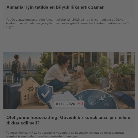
Oku
Almanlar için tatilde en büyük lüks artık zaman
YouGov araştırmasına göre Alman tatilciler için 2026 yılında lüksün anlamı değişiyor;
konforun yerini dinlenmeye ayrılan zaman ve günlük sorumluluklardan uzaklaşma isteği
alıyor
01.08.2026
Haberi
Oku
Otel yerine housesitting: Güvenli bir konaklama için nelere
dikkat edilmeli?
Tüketici Merkezi NRW, housesitting yapanlara sözleşmeler, sigorta ve olası tazminat
talepleri konusunda önemli tavsiyelerde bulunuyor