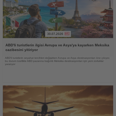
30.07.2026
Haberi
Oku
ABD'li turistlerin ilgisi Avrupa ve Asya'ya kayarken Meksika
cazibesini yitiriyor
ABD'li turistlerin seyahat tercihleri değişirken Avrupa ve Asya destinasyonları öne çıkıyor,
bu durum özellikle ABD pazarına bağımlı Meksika destinasyonları için yeni zorluklar
yaratıyor