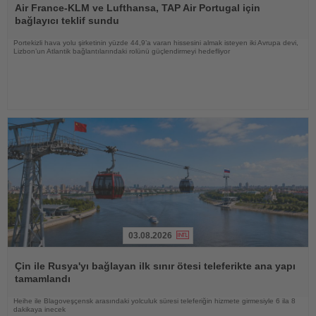
Oku
Air France-KLM ve Lufthansa, TAP Air Portugal için
bağlayıcı teklif sundu
Portekizli hava yolu şirketinin yüzde 44,9’a varan hissesini almak isteyen iki Avrupa devi,
Lizbon’un Atlantik bağlantılarındaki rolünü güçlendirmeyi hedefliyor
03.08.2026
Haberi
Oku
Çin ile Rusya'yı bağlayan ilk sınır ötesi teleferikte ana yapı
tamamlandı
Heihe ile Blagoveşçensk arasındaki yolculuk süresi teleferiğin hizmete girmesiyle 6 ila 8
dakikaya inecek