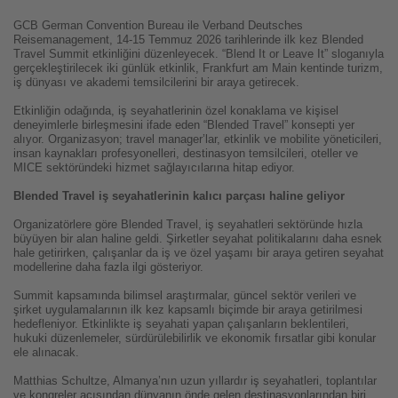
GCB German Convention Bureau ile Verband Deutsches
Reisemanagement, 14-15 Temmuz 2026 tarihlerinde ilk kez Blended
Travel Summit etkinliğini düzenleyecek. “Blend It or Leave It” sloganıyla
gerçekleştirilecek iki günlük etkinlik, Frankfurt am Main kentinde turizm,
iş dünyası ve akademi temsilcilerini bir araya getirecek.
Etkinliğin odağında, iş seyahatlerinin özel konaklama ve kişisel
deneyimlerle birleşmesini ifade eden “Blended Travel” konsepti yer
alıyor. Organizasyon; travel manager’lar, etkinlik ve mobilite yöneticileri,
insan kaynakları profesyonelleri, destinasyon temsilcileri, oteller ve
MICE sektöründeki hizmet sağlayıcılarına hitap ediyor.
Blended Travel iş seyahatlerinin kalıcı parçası haline geliyor
Organizatörlere göre Blended Travel, iş seyahatleri sektöründe hızla
büyüyen bir alan haline geldi. Şirketler seyahat politikalarını daha esnek
hale getirirken, çalışanlar da iş ve özel yaşamı bir araya getiren seyahat
modellerine daha fazla ilgi gösteriyor.
Summit kapsamında bilimsel araştırmalar, güncel sektör verileri ve
şirket uygulamalarının ilk kez kapsamlı biçimde bir araya getirilmesi
hedefleniyor. Etkinlikte iş seyahati yapan çalışanların beklentileri,
hukuki düzenlemeler, sürdürülebilirlik ve ekonomik fırsatlar gibi konular
ele alınacak.
Matthias Schultze, Almanya’nın uzun yıllardır iş seyahatleri, toplantılar
ve kongreler açısından dünyanın önde gelen destinasyonlarından biri