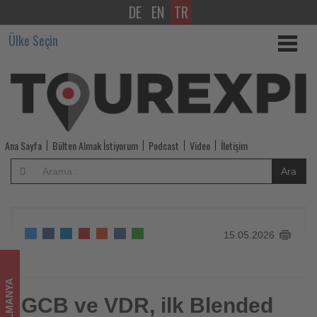
DE
EN
TR
GCB
Ülke Seçin
ve
VDR,
ilk
Blended
Ana Sayfa
Bülten Almak İstiyorum
Podcast
Video
İletişim
Travel
Ara
Summit
2026
15.05.2026
etkinliğini
düzenliyor
ALMANYA
-
GCB ve VDR, ilk Blended
GCB ve VDR, ilk Blended Travel Summit 2026 etkinliğini
düzenliyor