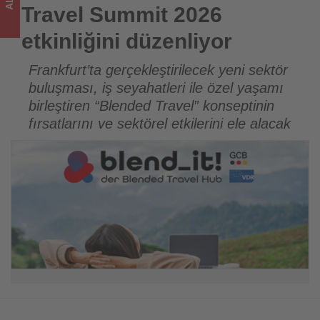
Tourexpi,
Travel Summit 2026
sizler
etkinliğini düzenliyor
için
Frankfurt’ta gerçekleştirilecek yeni sektör
buluşması, iş seyahatleri ile özel yaşamı
turizmde
birleştiren “Blended Travel” konseptinin
olup
fırsatlarını ve sektörel etkilerini ele alacak
bitenleri
takip
ediyor!