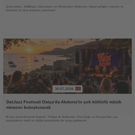
Quietcation, Skillidays, Darecation ve Glowcation dinlenme, kişisel gelişim, macera ve
bütünsel iyi oluş arayışını yansıtıyor
30.07.2026
Haberi
Oku
DatJazz Festivali Datça'da Akdeniz'in çok kültürlü müzik
mirasını buluşturacak
İlk kez düzenlenecek festival, Türkiye ile Balkanlar, Orta Doğu ve Avrupa'dan caz
sanatçılarını tarihi ve doğal atmosferde bir araya getirecek