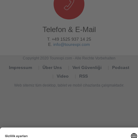
Telefon & E-Mail
T. +49 1525 937 14 25
E.
info@tourexpi.com
Copyright 2020 Tourexpi.com - Alle Rechte Vorbehalten
Impressum
Über Uns
Veri Güvenliği
Podcast
Video
RSS
Web sitemiz tüm desktop, tablet ve mobil cihazlarda çalışmaktadır.
Tourexpi,
turizm
haberleri,
Reisebüros,
tourism
news,
noticias
de