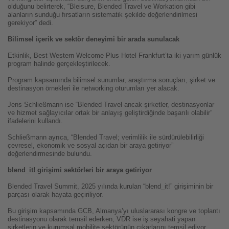
olduğunu belirterek, “Bleisure, Blended Travel ve Workation gibi
alanların sunduğu fırsatların sistematik şekilde değerlendirilmesi
gerekiyor” dedi.
Bilimsel içerik ve sektör deneyimi bir arada sunulacak
Etkinlik, Best Western Welcome Plus Hotel Frankfurt’ta iki yarım günlük
program halinde gerçekleştirilecek.
Program kapsamında bilimsel sunumlar, araştırma sonuçları, şirket ve
destinasyon örnekleri ile networking oturumları yer alacak.
Jens Schließmann ise “Blended Travel ancak şirketler, destinasyonlar
ve hizmet sağlayıcılar ortak bir anlayış geliştirdiğinde başarılı olabilir”
ifadelerini kullandı.
Schließmann ayrıca, “Blended Travel; verimlilik ile sürdürülebilirliği
çevresel, ekonomik ve sosyal açıdan bir araya getiriyor”
değerlendirmesinde bulundu.
blend_it! girişimi sektörleri bir araya getiriyor
Blended Travel Summit, 2025 yılında kurulan “blend_it!” girişiminin bir
parçası olarak hayata geçiriliyor.
Bu girişim kapsamında GCB, Almanya’yı uluslararası kongre ve toplantı
destinasyonu olarak temsil ederken; VDR ise iş seyahati yapan
şirketlerin ve kurumsal mobilite sektörünün çıkarlarını temsil ediyor.