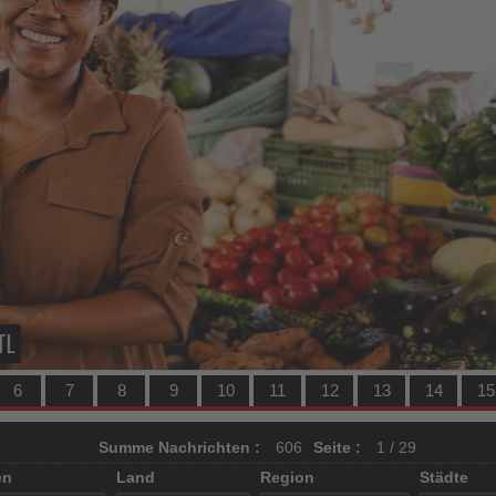
Ausbildung und Unternehmertum auf Sal
INTL
6
7
8
9
10
11
12
13
14
15
Summe Nachrichten :
606
Seite :
1 / 29
en
Land
Region
Städte