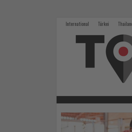
Wissen,
was
International
Türkei
Thailan
im
Tourismus
los
ist!
-
Wissen,
was
im
Lesen
Sie
Tourismus
die
Nachrichten