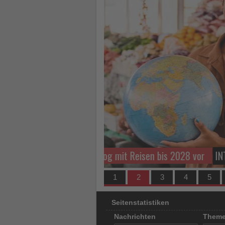
los
ist!
TUI Care Foundation stärkt 
1
2
3
4
5
Seitenstatistiken
Nachrichten
Them