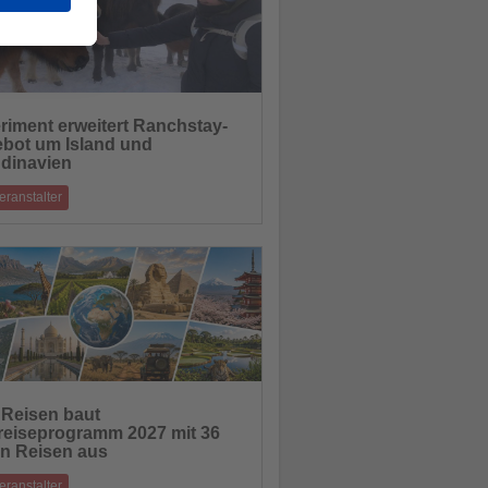
riment erweitert Ranchstay-
bot um Island und
hten
dinavien
eranstalter
ogramme verbinden praktische Mitarbeit
rkulturellen Erfahrungen im Ausland
21.07.2026
Reisen baut
reiseprogramm 2027 mit 36
hten
n Reisen aus
eranstalter