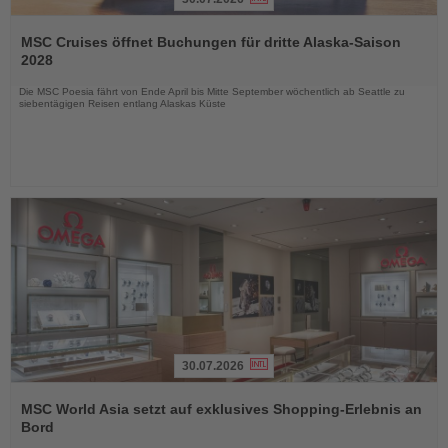
Lesen
Sie
MSC Cruises öffnet Buchungen für dritte Alaska-Saison
die
2028
Nachrichten
Die MSC Poesia fährt von Ende April bis Mitte September wöchentlich ab Seattle zu
siebentägigen Reisen entlang Alaskas Küste
30.07.2026
Lesen
Sie
MSC World Asia setzt auf exklusives Shopping-Erlebnis an
die
Bord
Nachrichten