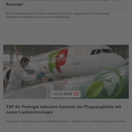
die
Konzept
Nachrichten
Nach zweimonatigem Umbau verbindet das Haus organisches Tropendesign,
mediterrane Farbtöne und neue Inselerlebnisse
31.07.2026
Lesen
Sie
TAP Air Portugal reduziert Gewicht der Flugzeugflotte mit
die
neuer Lacktechnologie
Nachrichten
Innovative Grundierung soll Treibstoffverbrauch, Emissionen und Betriebskosten senken