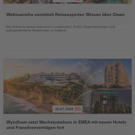
Lesen
Sie
Webinarreihe vermittelt Reiseexperten Wissen über Oman
die
Nachrichten
Drei Online-Seminare beleuchten Landschaften, Kultur, Flugverbindungen und
außergewöhnliche Reiseformen im Sultanat
30.07.2026
Lesen
Sie
Wyndham setzt Wachstumskurs in EMEA mit neuen Hotels
die
und Franchiseverträgen fort
Nachrichten