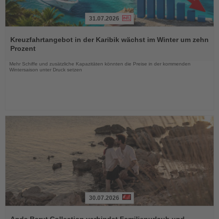
31.07.2026
Lesen
Sie
Kreuzfahrtangebot in der Karibik wächst im Winter um zehn
die
Prozent
Nachrichten
Mehr Schiffe und zusätzliche Kapazitäten könnten die Preise in der kommenden
Wintersaison unter Druck setzen
30.07.2026
Lesen
Sie
Anda Barut Collection verbindet Familienurlaub und