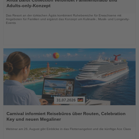
die
Adults-only-Konzept
Nachrichten
Das Resort an der türkischen Ägäis kombiniert Ruhebereiche für Erwachsene mit
Angeboten für Familien und ergänzt das Konzept um Kulinarik-, Musik- und Longevity-
Events
31.07.2026
Lesen
Sie
Carnival informiert Reisebüros über Routen, Celebration
die
Key und neuen Megaliner
Nachrichten
Webinar am 26. August gibt Einblicke in das Flottenangebot und die künftige Ace Class