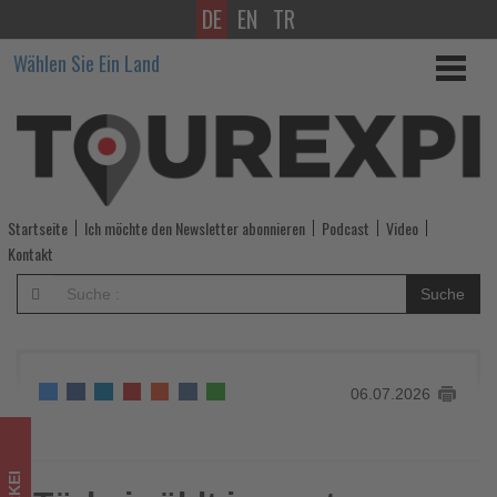
DE
EN
TR
Türkei
Wählen Sie Ein Land
zählt
im
ersten
Halbjahr
Startseite
Ich möchte den Newsletter abonnieren
Podcast
Video
308
Kontakt
000
Suche
Fahrgäste
bei
06.07.2026
Heißluftballonflügen
-