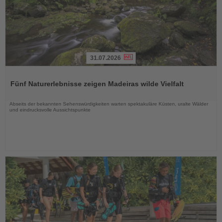
31.07.2026
Lesen
Sie
Fünf Naturerlebnisse zeigen Madeiras wilde Vielfalt
die
Nachrichten
Abseits der bekannten Sehenswürdigkeiten warten spektakuläre Küsten, uralte Wälder
und eindrucksvolle Aussichtspunkte