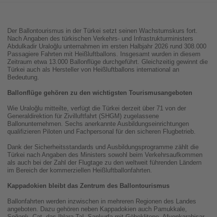
Der Ballontourismus in der Türkei setzt seinen Wachstumskurs fort.
Nach Angaben des türkischen Verkehrs- und Infrastrukturministers
Abdulkadir Uraloğlu unternahmen im ersten Halbjahr 2026 rund 308.000
Passagiere Fahrten mit Heißluftballons. Insgesamt wurden in diesem
Zeitraum etwa 13.000 Ballonflüge durchgeführt. Gleichzeitig gewinnt die
Türkei auch als Hersteller von Heißluftballons international an
Bedeutung.
Ballonflüge gehören zu den wichtigsten Tourismusangeboten
Wie Uraloğlu mitteilte, verfügt die Türkei derzeit über 71 von der
Generaldirektion für Zivilluftfahrt (SHGM) zugelassene
Ballonunternehmen. Sechs anerkannte Ausbildungseinrichtungen
qualifizieren Piloten und Fachpersonal für den sicheren Flugbetrieb.
Dank der Sicherheitsstandards und Ausbildungsprogramme zählt die
Türkei nach Angaben des Ministers sowohl beim Verkehrsaufkommen
als auch bei der Zahl der Flugtage zu den weltweit führenden Ländern
im Bereich der kommerziellen Heißluftballonfahrten.
Kappadokien bleibt das Zentrum des Ballontourismus
Ballonfahrten werden inzwischen in mehreren Regionen des Landes
angeboten. Dazu gehören neben Kappadokien auch Pamukkale,
Soğanlı, Çat, das Ihlara-Tal, Şanlıurfa mit Göbeklitepe, Afyonkarahisar