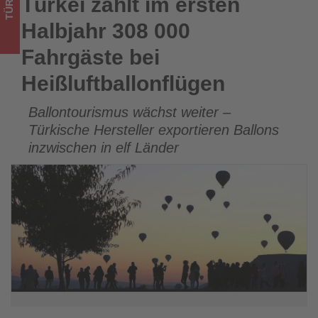
TÜRKEI
Türkei zählt im ersten
Türkei zählt im ersten Halbjahr 308 000 Fahrgäste bei
Wissen,
Heißluftballonflügen
Halbjahr 308 000
was
Fahrgäste bei
im
Heißluftballonflügen
Tourismus
Ballontourismus wächst weiter –
los
Türkische Hersteller exportieren Ballons
ist!
inzwischen in elf Länder