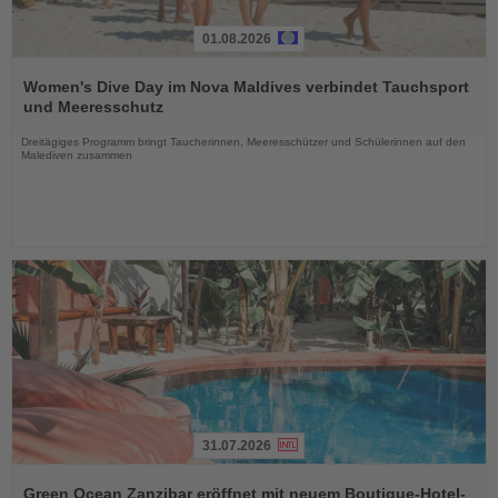
01.08.2026
Lesen
Sie
Women's Dive Day im Nova Maldives verbindet Tauchsport
die
und Meeresschutz
Nachrichten
Dreitägiges Programm bringt Taucherinnen, Meeresschützer und Schülerinnen auf den
Malediven zusammen
31.07.2026
Lesen
Sie
Green Ocean Zanzibar eröffnet mit neuem Boutique-Hotel-