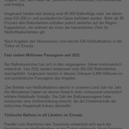
und Antalya.
Insgesamt fanden dort bislang rund 40.000 Ballonflüge statt, bei denen
etwa 915.000 in- und ausländische Gäste befördert wurden. Mehr als 80
Prozent aller Ballonfahrten entfallen jedoch weiterhin auf die Region
Kappadokien, die weltweit als eines der bekanntesten Ziele für
Heißluftballonfahrten gilt.
Nach Angaben des Ministeriums sind derzeit 530 Heißluftballons in der
Türkei im Einsatz.
Fast sieben Millionen Passagiere seit 2011
Der Ballontourismus hat sich in den vergangenen Jahren kontinuierlich
entwickelt. Seit 2011 wurden landesweit rund 350.000 Ballonfahrten
durchgeführt. Insgesamt nutzten in diesem Zeitraum 6,893 Millionen in-
und ausländische Passagiere das Angebot.
„Der Betrieb von Heißluftballons wächst in unserem Land Jahr für Jahr.
Als Ministerium haben wir diesen Bereich stets umfassend unterstützt“,
erklärte Abdulkadir Uraloğlu. Die Zahl der Ballonpassagiere habe
inzwischen eine Größenordnung erreicht, die die Einwohnerzahl der
türkischen Hauptstadt Ankara übertreffe.
Türkische Ballons in elf Ländern im Einsatz
Parallel zum Wachstum des Tourismus entwickelt sich auch die
Produktion von Heißluftballons in der Türkei erfolgreich. Nach Angaben