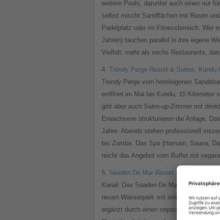
weitere Pools, darunter auch einen nur 
selbst mischt Sandflächen mit Rasen und
Padelplatz oder im Fitnessbereich. Wer 
Jahren) tauchen parallel in ihre eigene W
Vielfalt: mehr als sechs Restaurants, da
4.
Trendy Perge Resort & Suites, Kundu
/
Trendy Perge vom hoteleigenen Sandstrand
eröffnet im Mai bei Kundu, 15 Kilometer 
gibt aber auch Swim-up-Zimmer mit direk
Erwachsene strukturieren die Anlage. Das F
Jahre. Abends stehen professionell ins
bis Zumba. Das Spa (Hamam, Sauna, Dampf
reicht das Angebot vom Buffet mit veganen
5.
Seaden De Mar Resort & Spa, Kızılağ
Kanal: Das Seaden De Mar eröffnet am 21
neuen Wasserpark mit seinem benachbart
ergänzt durch einen separaten Spray-Park