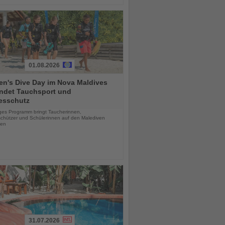
01.08.2026
n's Dive Day im Nova Maldives
indet Tauchsport und
esschutz
chten
iges Programm bringt Taucherinnen,
chützer und Schülerinnen auf den Malediven
en
31.07.2026