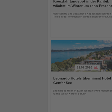
Sie
Kreuzfahrtangebot in der Karibik
die
wächst im Winter um zehn Prozent
Nachrichten
Mehr Schiffe und zusätzliche Kapazitäten könnten 
Preise in der kommenden Wintersaison unter Druck
31.07.2026
Lesen
Sie
Leonardo Hotels übernimmt Hotel
die
Genfer See
Nachrichten
Ehemaliges Hilton in Evian-les-Bains wird modernisi
künftig als NYX Hotel geführt