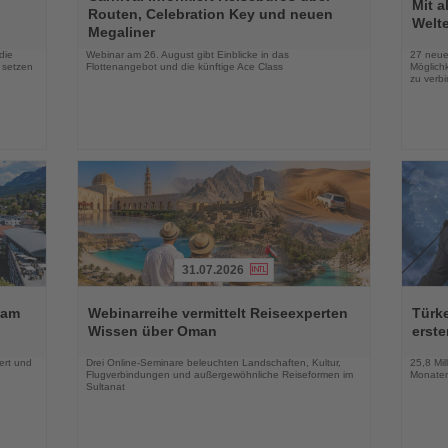
Sie
Sie
Mit 
Routen, Celebration Key und neuen
die
die
Welte
Megaliner
Nachrichten
Nachri
die
Webinar am 26. August gibt Einblicke in das
27 neue
 setzen
Flottenangebot und die künftige Ace Class
Möglichk
zu verb
31.07.2026
Lesen
Lesen
Sie
Sie
 am
Webinarreihe vermittelt Reiseexperten
Türk
die
die
Wissen über Oman
erste
Nachrichten
Nachri
ert und
Drei Online-Seminare beleuchten Landschaften, Kultur,
25,8 Mil
Flugverbindungen und außergewöhnliche Reiseformen im
Monaten
Sultanat