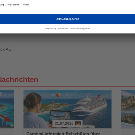
er verteilen sich auf acht Etagen. Darunter auch Swim-up-Varianten sowie F
etönen. Für Kinder von vier bis zwölf Jahren gibt es einen Mini Club, alle an
all, Fitness oder Wasseraerobic vergnügen. Oder im Spa, bevor es Zeit für e
mland ist abwechslungsreich: In kurzer Distanz liegen einige der bedeutend
n von Side, das Amphitheater von Aspendos, der Manavgat-Wasserfall und de
eck AG
Nachrichten
31.07.2026
Lesen
Lesen
Carnival informiert Reisebüros über