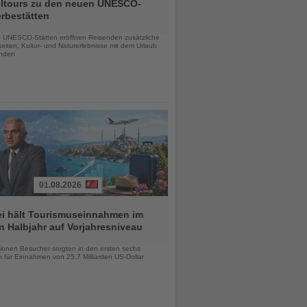
alltours zu den neuen UNESCO-
rbestätten
chten
 UNESCO-Stätten eröffnen Reisenden zusätzliche
eiten, Kultur- und Naturerlebnisse mit dem Urlaub
inden
01.08.2026
ei hält Tourismuseinnahmen im
n Halbjahr auf Vorjahresniveau
chten
lionen Besucher sorgten in den ersten sechs
 für Einnahmen von 25,7 Milliarden US-Dollar