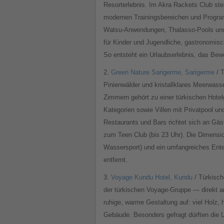
Resorterlebnis. Im Akra Rackets Club ste
modernen Trainingsbereichen und Program
Watsu-Anwendungen, Thalasso-Pools und lo
für Kinder und Jugendliche, gastronomis
So entsteht ein Urlaubserlebnis, das Bew
2.
Green Nature Sarigerme, Sarigerme
/ T
Pinienwälder und kristallklares Meerwass
Zimmern gehört zu einer türkischen Hotel
Kategorien sowie Villen mit Privatpool und
Restaurants und Bars richtet sich an Gä
zum Teen Club (bis 23 Uhr). Die Dimensio
Wassersport) und ein umfangreiches Ente
entfernt.
3.
Voyage Kundu Hotel, Kundu
/ Türkisch
der türkischen Voyage-Gruppe — direkt a
ruhige, warme Gestaltung auf: viel Holz,
Gebäude. Besonders gefragt dürften die