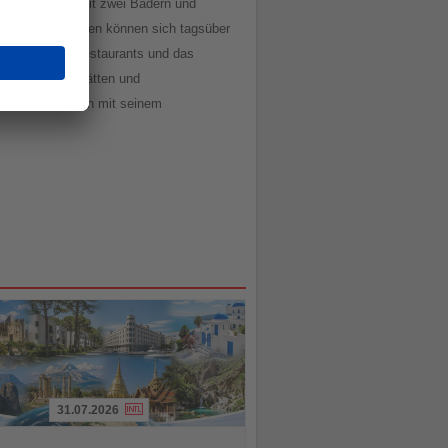
amilienzimmer mit zwei Bädern und
deren Altersklassen können sich tagsüber
ines der fünf Restaurants und das
sten antiken Stätten und
r Köprülü-Canyon mit seinem
31.07.2026