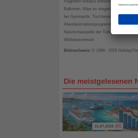
Flughafen Antalya entfernt. Die 376 Zimm
Balkonen. Alles im eleganten Stil in Crem
bei Gymnastik, Tischtennis, Beachvolleyb
Abendanimationsprogramm ist. Auch das U
Naturschauspiele der Türkei – die Ruine
Wildwasserrevier.
Bildnachweis:
© 1999 - 2026 HolidayCh
Die meistgelesenen 
31.07.2026
Lesen