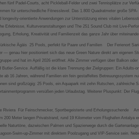
hen fünf Padel-Courts, acht Pickleball-Felder und zwei Tennisplätze zur Verf
men für unterschiedliche Fitnesslevel. Das 1.800 Quadratmeter große SPA- 
ngevity-orientierte Anwendungen zur Unterstützung eines vitalen Lebensstil
che Erlebnisse, Kulturveranstaltungen und The 251 Sound Club mit Live-Perfo
egung, Erholung, Kreativität und Familienzeit das ganze Jahr über miteinander
ürkische Ägäis
25 Pools, perfekt für Paare und Familien
Der Ferienort Sar
er — genau hier positioniert sich das neue Green Nature direkt am eigenen St
gruppe und hat im April 2026 eröffnet. Alle Zimmer verfügen über Balkon oder
 Butler-Service. Auffällig ist die klare Trennung der Zielgruppen: Ein Adults-
ste ab 16 Jahren, während Familien ein fein gestaffeltes Betreuungssystem 
nen sind großzügig: 25 Pools, ein Aquapark mit zehn Rutschen, zahlreiche S
rtainmentprogramm versüßen jeden Urlaubstag. Weiterer Pluspunkt: Der Flug
e Riviera
Für Feinschmecker, Sportbegeisterte und Erholungssuchende
Am
m 200 Meter langen Privatstrand, rund 19 Kilometer vom Flughafen Antalya e
 helle Naturtöne, dazwischen Palmen und Spazierwege durch die Gartenanlage.
 Lagoon-Swim-up-Zimmer mit direktem Poolzugang und VIP-Service sein. Nebe