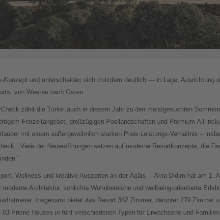
ive-Konzept und unterscheiden sich trotzdem deutlich — in Lage, Ausrichtung 
sorts, von Westen nach Osten.
Check zählt die Türkei auch in diesem Jahr zu den meistgesuchten Sommerd
ertigem Freizeitangebot, großzügigen Poollandschaften und Premium-All-inc
 Urlauber mit einem außergewöhnlich starken Preis-Leistungs-Verhältnis – in
heck. „Viele der Neueröffnungen setzen auf moderne Resortkonzepte, die Fa
inden.“
port, Wellness und kreative Auszeiten an der Ägäis
Akra Didim hat am 1. Ap
 moderne Architektur, schlichte Wohnbereiche und wellbeing-orientierte Erlebn
uadratmeter. Insgesamt bietet das Resort 362 Zimmer, darunter 279 Zimmer un
83 Priene Houses in fünf verschiedenen Typen für Erwachsene und Familien. S