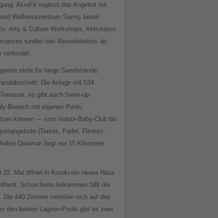
ügung. AkraFit ergänzt das Angebot mit
und Wellnesszentrum Sarnıç bietet
s. Arts & Culture Workshops, Aktivitäten
rmances runden das Resorterlebnis ab.
 verbindet.
igerme steht für lange Sandstrände,
randabschnitt. Die Anlage mit 534
 Terrasse, es gibt auch Swim-up-
only-Bereich mit eigenen Pools,
nutzen können — vom Indoor-Baby-Club bis
portangebote (Tennis, Padel, Fitness,
hafen Dalaman liegt nur 15 Kilometer
 22. Mai öffnet in Kundu ein neues Haus
ntfernt. Schon beim Ankommen fällt die
 Die 440 Zimmer verteilen sich auf drei
n den beiden Lagoon-Pools gibt es zwei