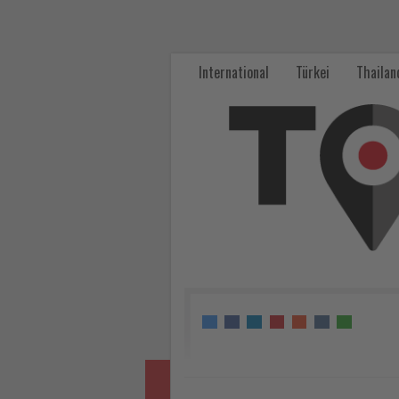
Fünf
neue
International
Türkei
Thailan
Luxusresorts
eröffnen
an
der
Südküste
der
Türkei
-
Wissen,