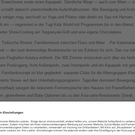
für Erwachsene sowie einen Aquapark. Sämtliche Wege — auch zum Meer — sind
 schafft dadurch unterschiedliche Aufenthaltszonen. Wer Bewegung und Action
es ruhiger mag, wechselt zu Yoga und Pilates oder direkt ins Spa mit Hamam,
elt ein — organisiert in der Tugi Kids World mit Programmen bis in den Abend.
runter Show-Cooking am Teppanyaki-Grill und eine eigene Chocolaterie.
 Türkische Riviera
Familienresort zwischen Fluss und Meer
Per Katamaran
 — der rund dreiminütige Bootstransfer ist ein Erlebnis für sich. Das zur t
vom Flughafen Antalya entfernt. Die 300 Zimmer erstrecken sich über ein fünf
tem Poolzugang. Acht Außenpools, zwei Innenpools und ein Aquapark mit getr
amilienkonzept ist klar gegliedert: separate Clubs für die Altersgruppen Klein
zenierte Shows auf dem Unterhaltungsprogramm. Tagsüber dominiert Bewegu
bad) spiegelt die reduzierte Formensprache des Hauses mit Pastellfarben un
, glutenfreien und Baby-Optionen bis zu drei À-la-carte-Restaurants (Steak, 
aç
/ Türkische Riviera
Aquapark und antike Ausflugsziele
Freifallrutsche, 
. Juni mit einem Splash im wahrsten Wortsinn – mit dem riesigen Aquapark S
en Schwesterhotel Seaden Sea World. Insgesamt stehen 20 Rutschen bereit
 für die Kleinsten. Das neue Luxushotel liegt am privaten Sand-Kies-Strand