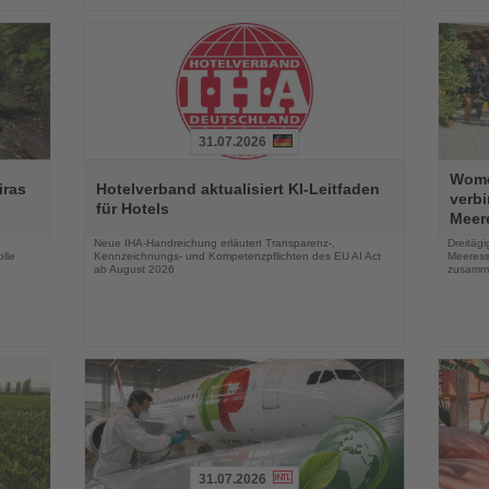
31.07.2026
Lesen
Lesen
Wome
Sie
Sie
iras
Hotelverband aktualisiert KI-Leitfaden
verb
die
die
für Hotels
Meer
Nachrichten
Nachri
Neue IHA-Handreichung erläutert Transparenz-,
Dreitäg
lle
Kennzeichnungs- und Kompetenzpflichten des EU AI Act
Meeress
ab August 2026
zusamm
31.07.2026