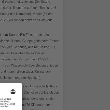
 barrierefrei angelegt. Der Strand
 sucht, findet sie auf dem Tennis- und
 Sauna und Dampfbad. Kinder (ab drei
 Auch kulinarisch setzt das Hotel auf
 zum Strand: Ein Fluss trennt das
ürkischen Trendy-Gruppe gehörende Resort
stöckiges Gebäude, alle mit Balkon. Es
ennten Bereichen für Kinder und
kinder, vier bis zwölf und 13 bis 17
ng — von Wasserpolo über Bogenschießen
d klaren Linien wider. Kulinarisch
italienisch und mexikanisch).
geschlossene Dunkelrutsche oder Rafting-
eaden Joyland. Das Resort teilt sich den
 — je zehn für Erwachsene und Kinder —
 bei Manavgat, rund 70 Kilometer vom