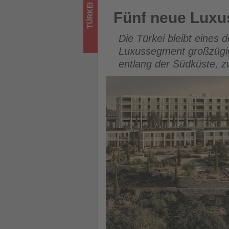
was
Fünf neue Luxusresorts eröff
TÜRKEI
Fünf neue Luxus
im
Die Türkei bleibt eines 
Tourismus
Luxussegment großzügig
entlang der Südküste, zw
los
ist!