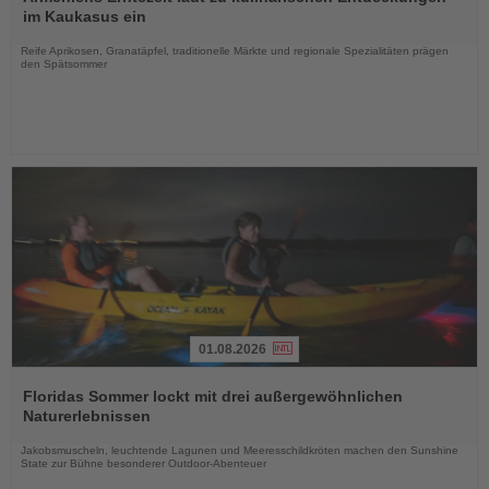
die
im Kaukasus ein
Nachrichten
Reife Aprikosen, Granatäpfel, traditionelle Märkte und regionale Spezialitäten prägen
den Spätsommer
01.08.2026
Lesen
Sie
Floridas Sommer lockt mit drei außergewöhnlichen
die
Naturerlebnissen
Nachrichten
Jakobsmuscheln, leuchtende Lagunen und Meeresschildkröten machen den Sunshine
State zur Bühne besonderer Outdoor-Abenteuer