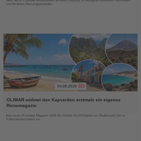
Mehr als 470 mobile Reiseberater erhalten Zugang zu maßgeschneiderten Fernreisen
und flexiblen Planungsmodellen
04.08.2026
Lesen
Sie
OLIMAR widmet den Kapverden erstmals ein eigenes
die
Reisemagazin
Nachrichten
Das neue 20-seitige Magazin stellt die Vielfalt des Archipels von Badeinseln bis zu
Vulkanlandschaften vor