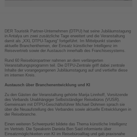
DER Touristik Partner-Unternehmen (DTPU) hat seine Jubiläumstagung
in Antalya um zwei zusätzliche Tage erweitert und die Veranstaltung
damit als „XXL DTPU-Tagung“ fortgeführt. Im Mittelpunkt standen
aktuelle Branchenthemen, der Einsatz künstlicher Intelligenz im
Reisevertrieb sowie der Austausch innerhalb des Franchisesystems.
Rund 60 Reisebüropartner nahmen an dem verlängerten
Veranstaltungsprogramm teil. Die DTPU-Zentrale griff dabei zentrale
Inhalte der vorangegangenen Jubiläumstagung auf und vertiefte diese
im internen Kreis.
Austausch über Branchenentwicklung und KI
Zu den Gästen der Veranstaltung gehörte Marija Linnhoff, Vorsitzende
des Verbands Unabhängiger Selbstständiger Reisebüros (VUSR).
Gemeinsam mit DTPU-Geschäftsführer Michael Dohmen sprach sie
über die Neuaufstellung des Verbandes sowie aktuelle Entwicklungen in
der Reisebranche.
Einen weiteren Schwerpunkt bildete das Thema künstliche Intelligenz
im Vertrieb. Die Speakerin Daniela Ben Said informierte über
Einsatzmöglichkeiten von KI im Reisebüroalltag und gab praxisnahe