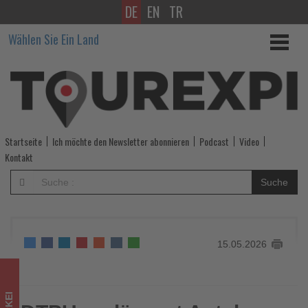
DE
EN
TR
DTPU
Wählen Sie Ein Land
verlängert
Antalya-
Tagung
mit
Startseite
Ich möchte den Newsletter abonnieren
Podcast
Video
Fokus
Kontakt
auf
Suche
KI
und
15.05.2026
Branchenthemen
-