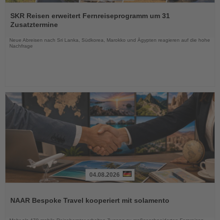
Lesen
Sie
SKR Reisen erweitert Fernreiseprogramm um 31
die
Zusatztermine
Nachrichten
Neue Abreisen nach Sri Lanka, Südkorea, Marokko und Ägypten reagieren auf die hohe
Nachfrage
04.08.2026
Lesen
Sie
NAAR Bespoke Travel kooperiert mit solamento
die
Nachrichten