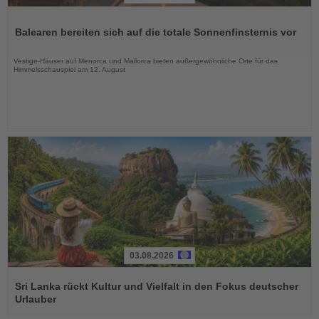
Lesen
Sie
Balearen bereiten sich auf die totale Sonnenfinsternis vor
die
Nachrichten
Vestige-Häuser auf Menorca und Mallorca bieten außergewöhnliche Orte für das
Himmelsschauspiel am 12. August
03.08.2026
Lesen
Sie
Sri Lanka rückt Kultur und Vielfalt in den Fokus deutscher
die
Urlauber
Nachrichten