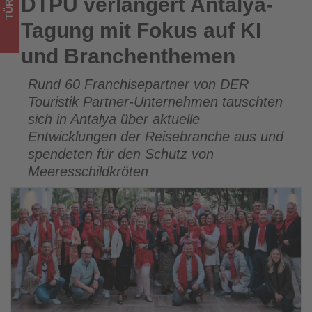
TÜRKEI
DTPU verlängert Antalya-
DTPU verlängert Antalya-Tagung mit Fokus auf KI und
Wissen,
Branchenthemen
Tagung mit Fokus auf KI
was
und Branchenthemen
im
Rund 60 Franchisepartner von DER
Tourismus
Touristik Partner-Unternehmen tauschten
los
sich in Antalya über aktuelle
Entwicklungen der Reisebranche aus und
ist!
spendeten für den Schutz von
Meeresschildkröten