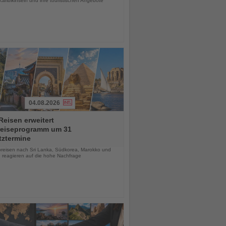
aribikinseln und ihre touristischen Angebote
04.08.2026
eisen erweitert
reiseprogramm um 31
tztermine
chten
reisen nach Sri Lanka, Südkorea, Marokko und
 reagieren auf die hohe Nachfrage