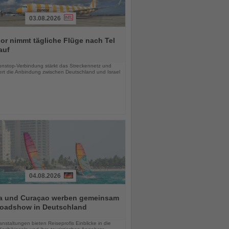
03.08.2026
r nimmt tägliche Flüge nach Tel
auf
chten
nstop-Verbindung stärkt das Streckennetz und
ert die Anbindung zwischen Deutschland und Israel
04.08.2026
a und Curaçao werben gemeinsam
Roadshow in Deutschland
chten
anstaltungen bieten Reiseprofis Einblicke in die