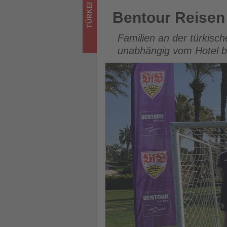
was
Bentour Reisen öffnet VfB Ki
TÜRKEI
Bentour Reisen 
im
Familien an der türkisc
Tourismus
unabhängig vom Hotel 
los
ist!