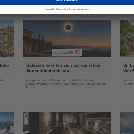
03.08.2026
Lesen
Lesen
Sie
Sie
trieb
Balearen bereiten sich auf die totale
Sri L
die
die
Sonnenfinsternis vor
den 
Nachrichten
Nachri
mit
Vestige-Häuser auf Menorca und Mallorca bieten
Großes 
außergewöhnliche Orte für das Himmelsschauspiel am 12.
Peraher
August