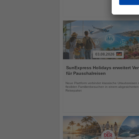
03.08.2026
Lesen
Sie
SunExpress Holidays erweitert Ver
die
für Pauschalreisen
Nachrichten
Neue Plattform verbindet klassische Urlaubsreisen 
flexiblen Familienbesuchen in einem abgesicherten
Reisepaket