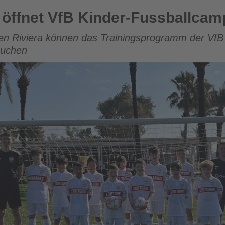
nder-Fussballcamp für alle Gäste
öffnet VfB Kinder-Fussballcamp
hen Riviera können das Trainingsprogramm der VfB
buchen