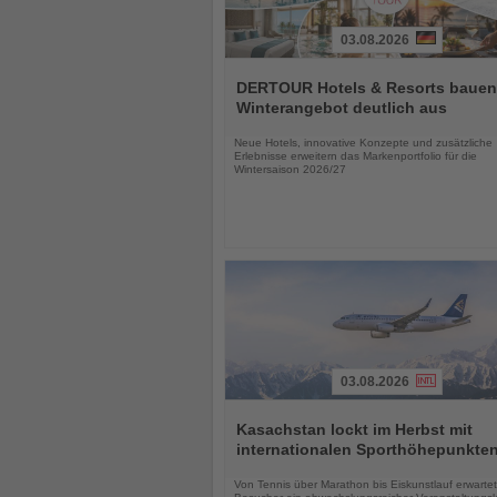
03.08.2026
Lesen
Sie
DERTOUR Hotels & Resorts bauen
die
Winterangebot deutlich aus
Nachrichten
Neue Hotels, innovative Konzepte und zusätzliche
Erlebnisse erweitern das Markenportfolio für die
Wintersaison 2026/27
03.08.2026
Lesen
Sie
Kasachstan lockt im Herbst mit
die
internationalen Sporthöhepunkte
Nachrichten
Von Tennis über Marathon bis Eiskunstlauf erwartet