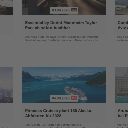
03.08.2026
Lesen
Lesen
Sie
Sie
Essential by Dorint Mannheim Taylor
Condo
die
die
Park ab sofort buchbar
Aviv 
Nachrichten
Nachri
Das neue Hotel im Taylor Green Business Park verbindet
Neue No
Geschäftsreisen, Stadterlebnisse und Palazzo-Besuche
verbess
04.08.2026
Lesen
Lesen
Sie
Sie
Princess Cruises plant 185 Alaska-
Arub
die
die
n
Abfahrten für 2028
bei 
Nachrichten
Nachri
Acht Schiffe, 14 Routen und umfangreiche
Vier Ver