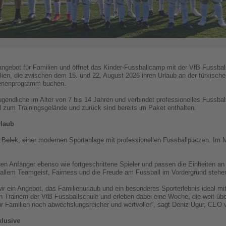
angebot für Familien und öffnet das Kinder-Fussballcamp mit der VfB Fussball
lien, die zwischen dem 15. und 22. August 2026 ihren Urlaub an der türkische
Ferienprogramm buchen.
gendliche im Alter von 7 bis 14 Jahren und verbindet professionelles Fussball
l zum Trainingsgelände und zurück sind bereits im Paket enthalten.
rlaub
in Belek, einer modernen Sportanlage mit professionellen Fussballplätzen. Im 
uen Anfänger ebenso wie fortgeschrittene Spieler und passen die Einheiten an
 allem Teamgeist, Fairness und die Freude am Fussball im Vordergrund stehe
 ein Angebot, das Familienurlaub und ein besonderes Sporterlebnis ideal mite
n Trainern der VfB Fussballschule und erleben dabei eine Woche, die weit üb
 Familien noch abwechslungsreicher und wertvoller“, sagt Deniz Ugur, CEO 
klusive