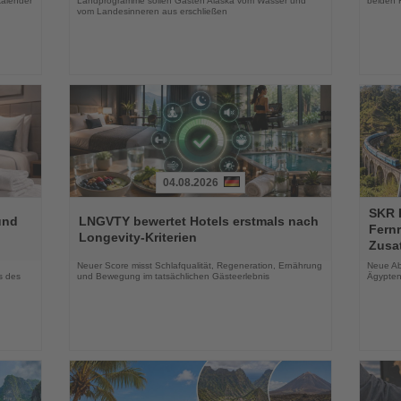
kalender
Landprogramme sollen Gästen Alaska vom Wasser und
beiden K
vom Landesinneren aus erschließen
04.08.2026
Lesen
Lesen
SKR R
Sie
Sie
und
LNGVTY bewertet Hotels erstmals nach
Fern
die
die
Longevity-Kriterien
Zusa
Nachrichten
Nachri
Neuer Score misst Schlafqualität, Regeneration, Ernährung
Neue Ab
s des
und Bewegung im tatsächlichen Gästeerlebnis
Ägypten