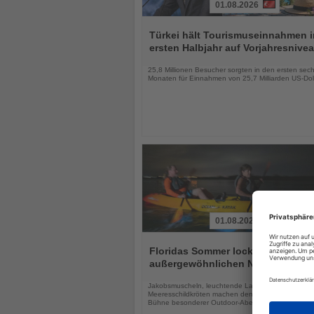
01.08.2026
Lesen
Sie
Türkei hält Tourismuseinnahmen 
die
ersten Halbjahr auf Vorjahresnive
Nachrichten
25,8 Millionen Besucher sorgten in den ersten sec
Monaten für Einnahmen von 25,7 Milliarden US-Dol
01.08.2026
Lesen
Sie
Floridas Sommer lockt mit drei
die
außergewöhnlichen Naturerlebnis
Nachrichten
Jakobsmuscheln, leuchtende Lagunen und
Meeresschildkröten machen den Sunshine State zu
Bühne besonderer Outdoor-Abenteuer