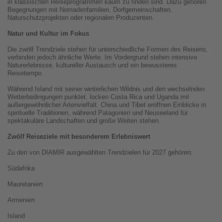
in klassischen Reiseprogrammen kaum zu finden sind. Dazu gehören
Begegnungen mit Nomadenfamilien, Dorfgemeinschaften,
Naturschutzprojekten oder regionalen Produzenten.
Natur und Kultur im Fokus
Die zwölf Trendziele stehen für unterschiedliche Formen des Reisens,
verbinden jedoch ähnliche Werte. Im Vordergrund stehen intensive
Naturerlebnisse, kultureller Austausch und ein bewussteres
Reisetempo.
Während Island mit seiner winterlichen Wildnis und den wechselnden
Wetterbedingungen punktet, locken Costa Rica und Uganda mit
außergewöhnlicher Artenvielfalt. China und Tibet eröffnen Einblicke in
spirituelle Traditionen, während Patagonien und Neuseeland für
spektakuläre Landschaften und große Weiten stehen.
Zwölf Reiseziele mit besonderem Erlebniswert
Zu den von DIAMIR ausgewählten Trendzielen für 2027 gehören:
Südafrika
Mauretanien
Armenien
Island