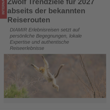
INTERNATIONAL
Zwölf Trendziele für 2027
Zwölf Trendziele für 2027 abseits der bekannten
im
Reiserouten
abseits der bekannten
Tourismus
Reiserouten
los
DIAMIR Erlebnisreisen setzt auf
ist!
persönliche Begegnungen, lokale
Expertise und authentische
Reiseerlebnisse