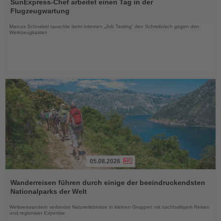
Sie
SunExpress-Chef arbeitet einen Tag in der
die
Flugzeugwartung
Nachrichten
Marcus Schnabel tauschte beim internen „Job Tasting“ den Schreibtisch gegen den
Werkzeugkasten
05.08.2026
Lesen
Sie
Wanderreisen führen durch einige der beeindruckendsten
die
Nationalparks der Welt
Nachrichten
Weltweitwandern verbindet Naturerlebnisse in kleinen Gruppen mit nachhaltigem Reisen
und regionaler Expertise