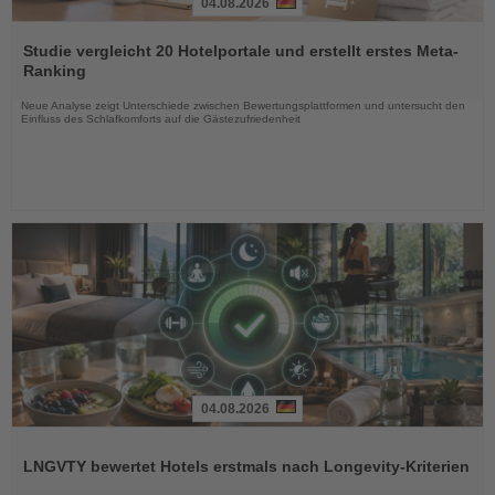
04.08.2026
Lesen
Sie
Studie vergleicht 20 Hotelportale und erstellt erstes Meta-
die
Ranking
Nachrichten
Neue Analyse zeigt Unterschiede zwischen Bewertungsplattformen und untersucht den
Einfluss des Schlafkomforts auf die Gästezufriedenheit
04.08.2026
Lesen
Sie
LNGVTY bewertet Hotels erstmals nach Longevity-Kriterien
die
Nachrichten