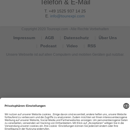
Telefon & E-Mail
T. +49 1525 937 14 25
E.
info@tourexpi.com
Copyright 2020 Tourexpi.com - Alle Rechte Vorbehalten
Impressum
AGB
Datenschutz
Über Uns
Podcast
Video
RSS
Unsere Webseite ist auf allen Computern und mobilen Geräten gut nutzbar.
Tourexpi,
turizm
haberleri,
Reisebüros,
tourism
news,
noticias
de
turismo,
Tourismus
Nachrichten,
новости
туризма,