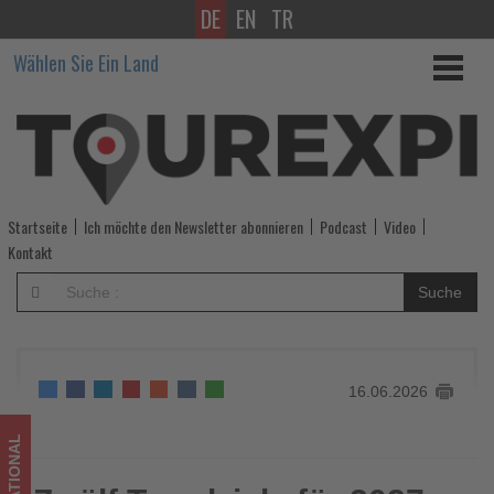
DE
EN
TR
Zwölf
Wählen Sie Ein Land
Trendziele
für
2027
abseits
Startseite
Ich möchte den Newsletter abonnieren
Podcast
Video
der
Kontakt
bekannten
Suche
Reiserouten
-
16.06.2026
Wissen,
was