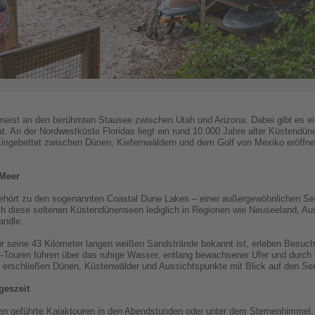
eist an den berühmten Stausee zwischen Utah und Arizona. Dabei gibt es ei
An der Nordwestküste Floridas liegt ein rund 10.000 Jahre alter Küstendün
 Eingebettet zwischen Dünen, Kiefernwäldern und dem Golf von Mexiko eröffn
 Meer
hört zu den sogenannten Coastal Dune Lakes – einer außergewöhnlichen Seen
ch diese seltenen Küstendünenseen lediglich in Regionen wie Neuseeland, Au
andle.
 seine 43 Kilometer langen weißen Sandstrände bekannt ist, erleben Besuche
-Touren führen über das ruhige Wasser, entlang bewachsener Ufer und durch e
erschließen Dünen, Küstenwälder und Aussichtspunkte mit Blick auf den See
geszeit
len geführte Kajaktouren in den Abendstunden oder unter dem Sternenhimm