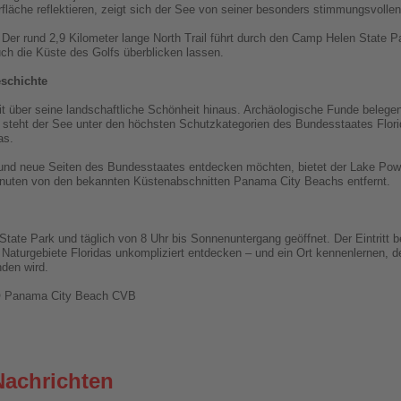
fläche reflektieren, zeigt sich der See von seiner besonders stimmungsvollen
er rund 2,9 Kilometer lange North Trail führt durch den Camp Helen State P
ch die Küste des Golfs überblicken lassen.
eschichte
t über seine landschaftliche Schönheit hinaus. Archäologische Funde belegen
 steht der See unter den höchsten Schutzkategorien des Bundesstaates Florid
as.
 und neue Seiten des Bundesstaates entdecken möchten, bietet der Lake Powel
inuten von den bekannten Küstenabschnitten Panama City Beachs entfernt.
State Park und täglich von 8 Uhr bis Sonnenuntergang geöffnet. Der Eintritt b
 Naturgebiete Floridas unkompliziert entdecken – und ein Ort kennenlernen,
den wird.
 © Panama City Beach CVB
Nachrichten