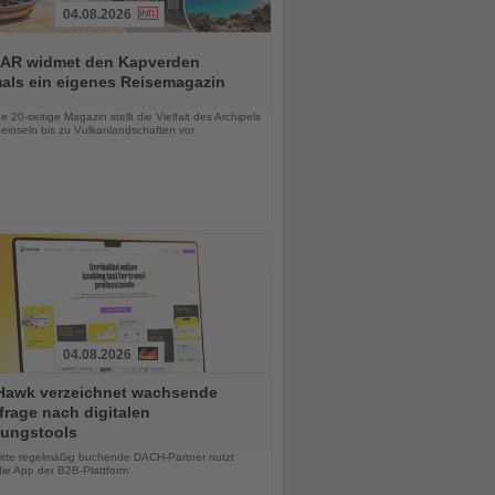
04.08.2026
AR widmet den Kapverden
mals ein eigenes Reisemagazin
chten
 20-seitige Magazin stellt die Vielfalt des Archipels
einseln bis zu Vulkanlandschaften vor
04.08.2026
Hawk verzeichnet wachsende
rage nach digitalen
ungstools
chten
ritte regelmäßig buchende DACH-Partner nutzt
die App der B2B-Plattform