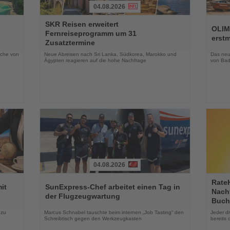
04.08.2026
Lesen
Lesen
SKR Reisen erweitert
Sie
Sie
OLIM
Fernreiseprogramm um 31
die
die
erst
Zusatztermine
Nachrichten
Nachri
oche von
Neue Abreisen nach Sri Lanka, Südkorea, Marokko und
Das neue
Ägypten reagieren auf die hohe Nachfrage
von Bad
04.08.2026
Lesen
Lesen
Rate
Sie
Sie
it
SunExpress-Chef arbeitet einen Tag in
Nachf
die
die
der Flugzeugwartung
Buch
Nachrichten
Nachri
 zu
Marcus Schnabel tauschte beim internen „Job Tasting“ den
Jeder d
Schreibtisch gegen den Werkzeugkasten
bereits 