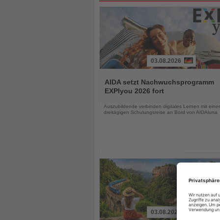
03.08.2026
Lesen
Sie
AIDA setzt Nachwuchsprogramm
die
EXPIyou 2026 fort
Nachrichten
Auszubildende verbinden digitales Lernen mit einer
dreitägigen Schulungsreise an Bord von AIDAluna
03.08.2026