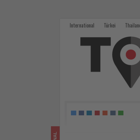
Zwei
Seen,
International
Türkei
Thailan
ein
Name:
Floridas
verborgener
Lake
Powell
überrascht
mit
einzigartiger