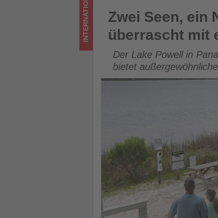
INTERNATIONAL
Natur
Zwei Seen, ein Name: Florida
Zwei Seen, ein 
-
überrascht mit 
Wissen,
Der Lake Powell in Pan
was
bietet außergewöhnliche
im
Tourismus
los
ist!