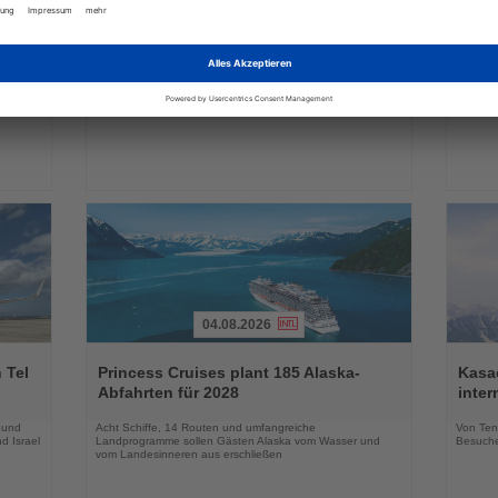
Lesen
Lesen
Sie
Sie
in
DERTOUR Hotels & Resorts bauen
Essen
die
die
Winterangebot deutlich aus
Park 
Nachrichten
Nachri
a
Neue Hotels, innovative Konzepte und zusätzliche
Das neu
raktiv
Erlebnisse erweitern das Markenportfolio für die
Geschäf
Wintersaison 2026/27
04.08.2026
Lesen
Lesen
Sie
Sie
 Tel
Princess Cruises plant 185 Alaska-
Kasac
die
die
Abfahrten für 2028
inte
Nachrichten
Nachri
 und
Acht Schiffe, 14 Routen und umfangreiche
Von Tenn
d Israel
Landprogramme sollen Gästen Alaska vom Wasser und
Besuche
vom Landesinneren aus erschließen