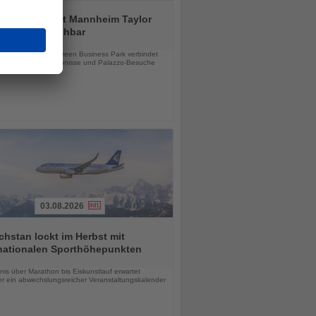
tial by Dorint Mannheim Taylor
ab sofort buchbar
chten
e Hotel im Taylor Green Business Park verbindet
tsreisen, Stadterlebnisse und Palazzo-Besuche
03.08.2026
hstan lockt im Herbst mit
rnationalen Sporthöhepunkten
chten
is über Marathon bis Eiskunstlauf erwartet
r ein abwechslungsreicher Veranstaltungskalender