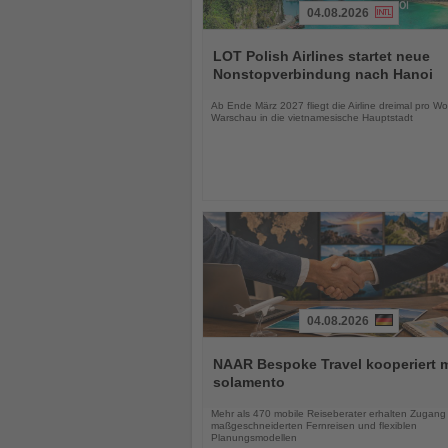
04.08.2026
Lesen
Sie
LOT Polish Airlines startet neue
die
Nonstopverbindung nach Hanoi
Nachrichten
Ab Ende März 2027 fliegt die Airline dreimal pro W
Warschau in die vietnamesische Hauptstadt
04.08.2026
Lesen
Sie
NAAR Bespoke Travel kooperiert m
die
solamento
Nachrichten
Mehr als 470 mobile Reiseberater erhalten Zugang
maßgeschneiderten Fernreisen und flexiblen
Planungsmodellen