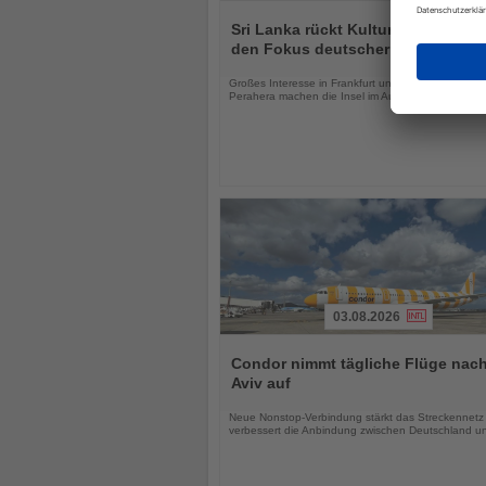
Lesen
Sie
Sri Lanka rückt Kultur und Vielfalt 
die
den Fokus deutscher Urlauber
Nachrichten
Großes Interesse in Frankfurt und das Kandy Esal
Perahera machen die Insel im August besonders att
03.08.2026
Lesen
Sie
Condor nimmt tägliche Flüge nach
die
Aviv auf
Nachrichten
Neue Nonstop-Verbindung stärkt das Streckennetz
verbessert die Anbindung zwischen Deutschland un