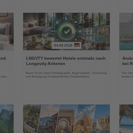
04.08.2026
Lesen
Lesen
Sie
Sie
und
LNGVTY bewertet Hotels erstmals nach
Arub
die
die
Longevity-Kriterien
bei 
Nachrichten
Nachri
Neuer Score misst Schlafqualität, Regeneration, Ernährung
Vier Ver
s des
und Bewegung im tatsächlichen Gästeerlebnis
beiden K