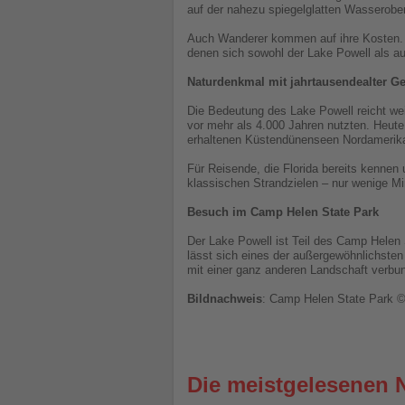
auf der nahezu spiegelglatten Wasserober
Auch Wanderer kommen auf ihre Kosten. D
denen sich sowohl der Lake Powell als au
Naturdenkmal mit jahrtausendealter G
Die Bedeutung des Lake Powell reicht wei
vor mehr als 4.000 Jahren nutzten. Heute
erhaltenen Küstendünenseen Nordamerik
Für Reisende, die Florida bereits kennen
klassischen Strandzielen – nur wenige M
Besuch im Camp Helen State Park
Der Lake Powell ist Teil des Camp Helen 
lässt sich eines der außergewöhnlichsten
mit einer ganz anderen Landschaft verbun
Bildnachweis
: Camp Helen State Park
Die meistgelesenen 