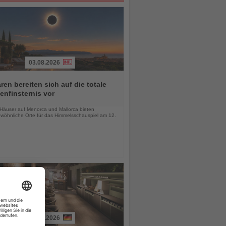
03.08.2026
ren bereiten sich auf die totale
nfinsternis vor
chten
-Häuser auf Menorca und Mallorca bieten
wöhnliche Orte für das Himmelsschauspiel am 12.
03.08.2026