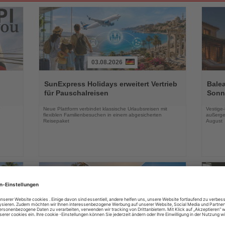
03.08.2026
Lesen
Lesen
Sie
Sie
SunExpress Holidays erweitert Vertrieb
Balea
die
die
für Pauschalreisen
Sonne
Nachrichten
Nachri
Neue Plattform verbindet klassische Urlaubsreisen mit
Vestige
flexiblen Familienbesuchen in einem abgesicherten
außerge
Reisepaket
August
03.08.2026