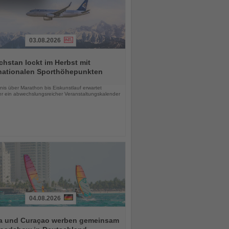
03.08.2026
hstan lockt im Herbst mit
rnationalen Sporthöhepunkten
chten
is über Marathon bis Eiskunstlauf erwartet
r ein abwechslungsreicher Veranstaltungskalender
04.08.2026
a und Curaçao werben gemeinsam