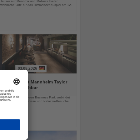
-Häuser auf Menorca und Mallorca bieten
wöhnliche Orte für das Himmelsschauspiel am 12.
03.08.2026
tial by Dorint Mannheim Taylor
ab sofort buchbar
chten
e Hotel im Taylor Green Business Park verbindet
tsreisen, Stadterlebnisse und Palazzo-Besuche