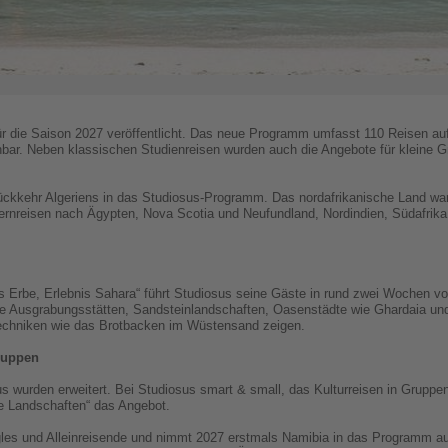
ür die Saison 2027 veröffentlicht. Das neue Programm umfasst 110 Reisen auf
bar. Neben klassischen Studienreisen wurden auch die Angebote für kleine Gr
Rückkehr Algeriens in das Studiosus-Programm. Das nordafrikanische Land war
rnreisen nach Ägypten, Nova Scotia und Neufundland, Nordindien, Südafrika
s Erbe, Erlebnis Sahara“ führt Studiosus seine Gäste in rund zwei Wochen von
 Ausgrabungsstätten, Sandsteinlandschaften, Oasenstädte wie Ghardaia un
 Techniken wie das Brotbacken im Wüstensand zeigen.
ruppen
 wurden erweitert. Bei Studiosus smart & small, das Kulturreisen in Gruppen
e Landschaften“ das Angebot.
gles und Alleinreisende und nimmt 2027 erstmals Namibia in das Programm au