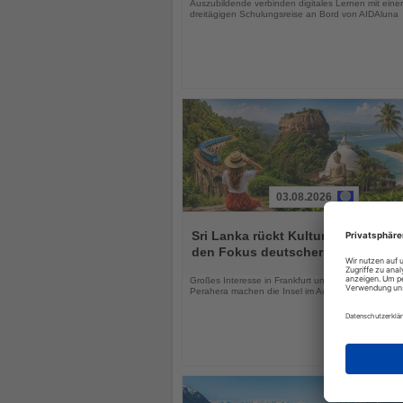
Auszubildende verbinden digitales Lernen mit einer
dreitägigen Schulungsreise an Bord von AIDAluna
03.08.2026
Lesen
Sie
Sri Lanka rückt Kultur und Vielfalt 
die
den Fokus deutscher Urlauber
Nachrichten
Großes Interesse in Frankfurt und das Kandy Esal
Perahera machen die Insel im August besonders att