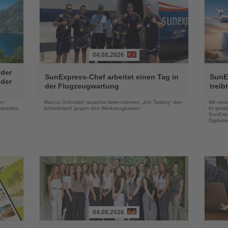
04.08.2026
Lesen
Lesen
 der
Sie
Sie
SunExpress-Chef arbeitet einen Tag in
SunE
 der
die
die
der Flugzeugwartung
treib
Nachrichten
Nachri
en
Marcus Schnabel tauschte beim internen „Job Tasting“ den
Mit neu
xpertise
Schreibtisch gegen den Werkzeugkasten
KI-gestü
SunExpr
Digitali
04.08.2026
Lesen
Lesen