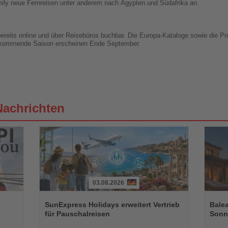
mily neue Fernreisen unter anderem nach Ägypten und Südafrika an.
 bereits online und über Reisebüros buchbar. Die Europa-Kataloge sowie die 
ie kommende Saison erscheinen Ende September.
Nachrichten
03.08.2026
Lesen
Lesen
Sie
Sie
SunExpress Holidays erweitert Vertrieb
Balea
die
die
für Pauschalreisen
Sonne
Nachrichten
Nachri