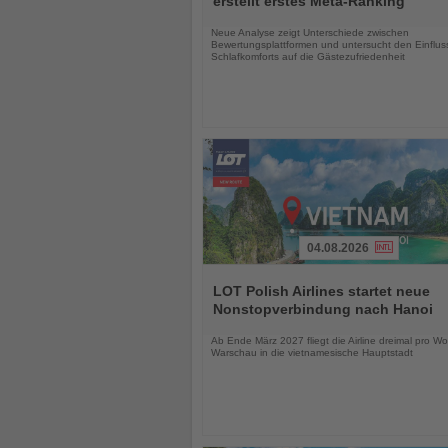
erstellt erstes Meta-Ranking
Nachrichten
Neue Analyse zeigt Unterschiede zwischen
Bewertungsplattformen und untersucht den Einflus
Schlafkomforts auf die Gästezufriedenheit
04.08.2026
Lesen
Sie
LOT Polish Airlines startet neue
die
Nonstopverbindung nach Hanoi
Nachrichten
Ab Ende März 2027 fliegt die Airline dreimal pro W
Warschau in die vietnamesische Hauptstadt