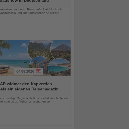
Roadshow in Deutschland
chten
anstaltungen bieten Reiseprofis Einblicke in die
aribikinseln und ihre touristischen Angebote
04.08.2026
AR widmet den Kapverden
mals ein eigenes Reisemagazin
chten
 20-seitige Magazin stellt die Vielfalt des Archipels
einseln bis zu Vulkanlandschaften vor