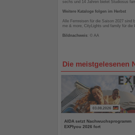
sechs und 14 Jahren bietet Studiosus fa
Weitere Kataloge folgen im Herbst
Alle Fernreisen für die Saison 2027 sind
me & more, CityLights und family für d
Bildnachweis
: © AA
Die meistgelesenen 
03.08.2026
Lesen
Sie
AIDA setzt Nachwuchsprogramm
die
EXPIyou 2026 fort
Nachrichten