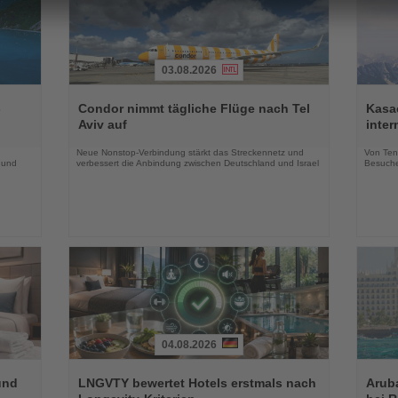
03.08.2026
Lesen
Lesen
Sie
Sie
-
Condor nimmt tägliche Flüge nach Tel
Kasac
die
die
Aviv auf
inte
Nachrichten
Nachri
Neue Nonstop-Verbindung stärkt das Streckennetz und
Von Tenn
 und
verbessert die Anbindung zwischen Deutschland und Israel
Besuche
04.08.2026
Lesen
Lesen
Sie
Sie
und
LNGVTY bewertet Hotels erstmals nach
Arub
die
die