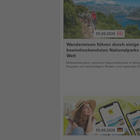
05.08.2026
Lesen
Wanderreisen führen durch einige
Sie
beeindruckendsten Nationalparks
die
Welt
Nachrichten
Weltweitwandern verbindet Naturerlebnisse in klein
Gruppen mit nachhaltigem Reisen und regionaler E
05.08.2026
Lesen