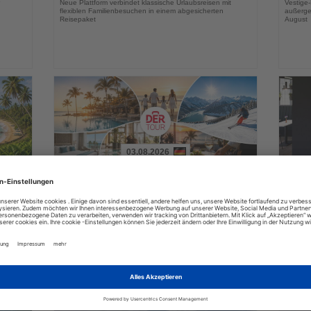
Neue Plattform verbindet klassische Urlaubsreisen mit
Vestige
flexiblen Familienbesuchen in einem abgesicherten
außerge
Reisepaket
August
03.08.2026
Lesen
Lesen
Sie
Sie
in
DERTOUR Hotels & Resorts bauen
Essen
die
die
Winterangebot deutlich aus
Park 
Nachrichten
Nachri
a
Neue Hotels, innovative Konzepte und zusätzliche
Das neu
raktiv
Erlebnisse erweitern das Markenportfolio für die
Geschäf
Wintersaison 2026/27