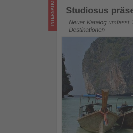
INTERNATIONAL
Tourismus
Studiosus präsentiert Fernre
Studiosus präse
los
Neuer Katalog umfasst 
ist!
Destinationen