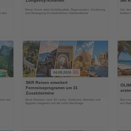
Longevity-Kriterien
bei 
Nachrichten
Nachri
Neuer Score misst Schlafqualität, Regeneration, Ernährung
Vier Ver
s des
und Bewegung im tatsächlichen Gästeerlebnis
beiden K
04.08.2026
Lesen
Lesen
SKR Reisen erweitert
Sie
Sie
OLIM
Fernreiseprogramm um 31
die
die
erst
Zusatztermine
Nachrichten
Nachri
oche von
Neue Abreisen nach Sri Lanka, Südkorea, Marokko und
Das neue
Ägypten reagieren auf die hohe Nachfrage
von Bad