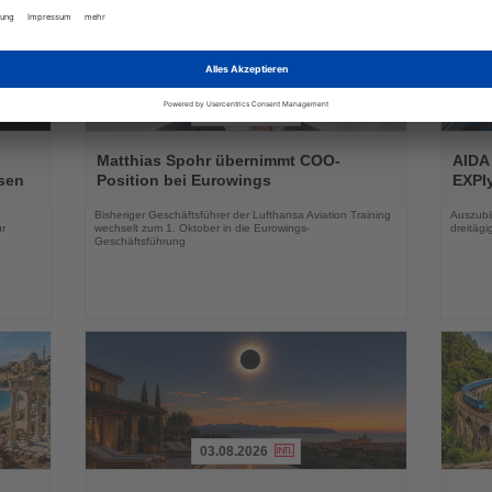
01.08.2026
Lesen
Lesen
Sie
Sie
Matthias Spohr übernimmt COO-
AIDA
die
die
sen
Position bei Eurowings
EXPIy
Nachrichten
Nachri
Bisheriger Geschäftsführer der Lufthansa Aviation Training
Auszubil
r
wechselt zum 1. Oktober in die Eurowings-
dreitäg
Geschäftsführung
03.08.2026
Lesen
Lesen