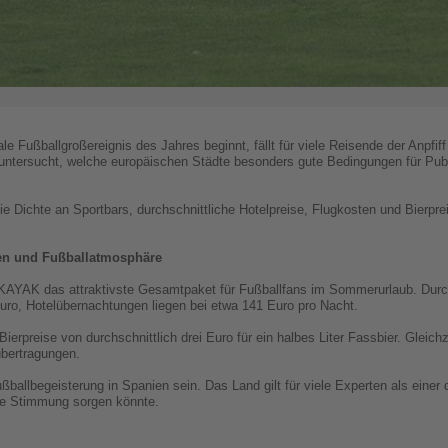
 Fußballgroßereignis des Jahres beginnt, fällt für viele Reisende der Anpfif
tersucht, welche europäischen Städte besonders gute Bedingungen für Pub
e Dichte an Sportbars, durchschnittliche Hotelpreise, Flugkosten und Bierpre
sen und Fußballatmosphäre
t KAYAK das attraktivste Gesamtpaket für Fußballfans im Sommerurlaub. Durch
uro, Hotelübernachtungen liegen bei etwa 141 Euro pro Nacht.
rpreise von durchschnittlich drei Euro für ein halbes Liter Fassbier. Gleich
übertragungen.
ßballbegeisterung in Spanien sein. Das Land gilt für viele Experten als einer 
te Stimmung sorgen könnte.