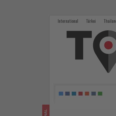
Málaga,
Dublin
International
Türkei
Thailan
und
Istanbul
zählen
zu
Europas
besten
Fußball-
Sommerzielen
-