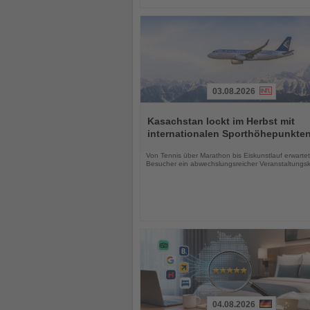
03.08.2026
Lesen
Sie
Kasachstan lockt im Herbst mit
die
internationalen Sporthöhepunkte
Nachrichten
Von Tennis über Marathon bis Eiskunstlauf erwartet
Besucher ein abwechslungsreicher Veranstaltungs
04.08.2026