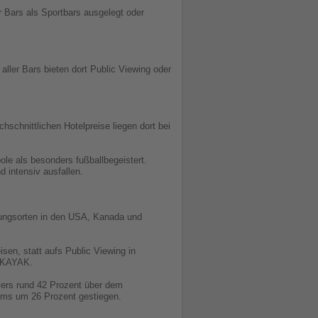
r Bars als Sportbars ausgelegt oder
aller Bars bieten dort Public Viewing oder
hschnittlichen Hotelpreise liegen dort bei
pole als besonders fußballbegeistert.
 intensiv ausfallen.
agungsorten in den USA, Kanada und
en, statt aufs Public Viewing in
n KAYAK.
iers rund 42 Prozent über dem
aums um 26 Prozent gestiegen.