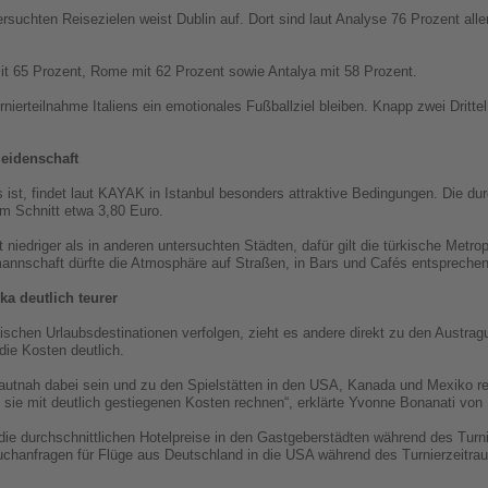
rsuchten Reisezielen weist Dublin auf. Dort sind laut Analyse 76 Prozent alle
it 65 Prozent, Rome mit 62 Prozent sowie Antalya mit 58 Prozent.
nierteilnahme Italiens ein emotionales Fußballziel bleiben. Knapp zwei Drittel 
leidenschaft
st, findet laut KAYAK in Istanbul besonders attraktive Bedingungen. Die durc
im Schnitt etwa 3,80 Euro.
 niedriger als in anderen untersuchten Städten, dafür gilt die türkische Metro
annschaft dürfte die Atmosphäre auf Straßen, in Bars und Cafés entsprechend
ka deutlich teurer
ischen Urlaubsdestinationen verfolgen, zieht es andere direkt zu den Austr
ie Kosten deutlich.
utnah dabei sein und zu den Spielstätten in den USA, Kanada und Mexiko reis
sie mit deutlich gestiegenen Kosten rechnen“, erklärte Yvonne Bonanati vo
e durchschnittlichen Hotelpreise in den Gastgeberstädten während des Turn
Suchanfragen für Flüge aus Deutschland in die USA während des Turnierzeitr