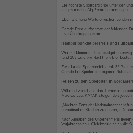
Die höchste Sportbardichte unter den unte
zeigen regelmäßig Sportübertragungen.
Ebenfalls hohe Werte erreichen London m
Gerade Rom dürfte trotz der fehlenden Tur
Live-Übertragungen an.
Istanbul punktet bei Preis und Fußball
Wer mit kleinerem Reisebudget unterwegs i
rund 103 Euro pro Nacht, ein Bier kostet 
Zwar ist die Sportbardichte mit 32 Prozent
Gerade bei Spielen der eigenen Nationalm
Reisen zu den Spielorten in Nordameri
Während viele Fans das Turnier in europä
Mexiko. Laut KAYAK steigen dort jedoch d
„Möchten Fans der Nationalmannschaft ha
europäischen Städten zu setzen, müssen 
Nach Angaben des Unternehmens liegen di
Vorjahresniveau. Gleichzeitig seien die 