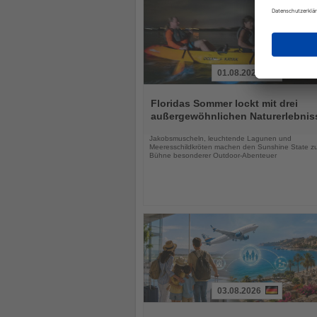
01.08.2026
Lesen
Sie
Floridas Sommer lockt mit drei
die
außergewöhnlichen Naturerlebnis
Nachrichten
Jakobsmuscheln, leuchtende Lagunen und
Meeresschildkröten machen den Sunshine State zu
Bühne besonderer Outdoor-Abenteuer
03.08.2026
Lesen