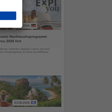
03.08.2026
 setzt Nachwuchsprogramm
ou 2026 fort
chten
dende verbinden digitales Lernen mit einer
igen Schulungsreise an Bord von AIDAluna
03.08.2026