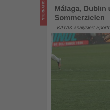
INTERNATIONAL
Wissen,
Málaga, Dublin und Istanbul 
Málaga, Dublin 
was
Sommerzielen
im
KAYAK analysiert Sportb
Tourismus
los
ist!