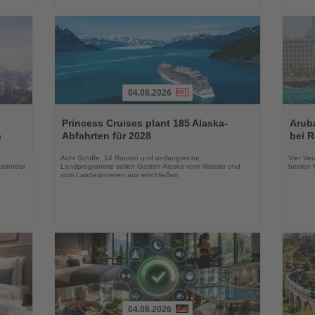
04.08.2026
Lesen
Lesen
Sie
Sie
Princess Cruises plant 185 Alaska-
Arub
die
die
n
Abfahrten für 2028
bei 
Nachrichten
Nachri
Acht Schiffe, 14 Routen und umfangreiche
Vier Ver
kalender
Landprogramme sollen Gästen Alaska vom Wasser und
beiden K
vom Landesinneren aus erschließen
04.08.2026