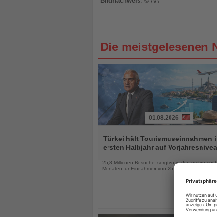
Bildnachweis
: © AA
Die meistgelesenen 
01.08.2026
Lesen
Sie
Türkei hält Tourismuseinnahmen 
die
ersten Halbjahr auf Vorjahresnive
Nachrichten
25,8 Millionen Besucher sorgten in den ersten sec
Monaten für Einnahmen von 25,7 Milliarden US-Dol