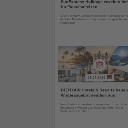
Sie
SunExpress Holidays erweitert Ver
die
für Pauschalreisen
Nachrichten
Neue Plattform verbindet klassische Urlaubsreisen 
flexiblen Familienbesuchen in einem abgesicherten
Reisepaket
03.08.2026
Lesen
Sie
DERTOUR Hotels & Resorts bauen
die
Winterangebot deutlich aus
Nachrichten
Neue Hotels, innovative Konzepte und zusätzliche
Erlebnisse erweitern das Markenportfolio für die
Wintersaison 2026/27