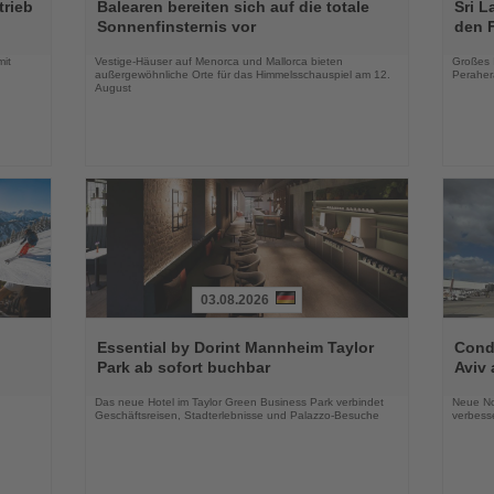
Sie
Sie
trieb
Balearen bereiten sich auf die totale
Sri L
die
die
Sonnenfinsternis vor
den 
Nachrichten
Nachri
mit
Vestige-Häuser auf Menorca und Mallorca bieten
Großes 
außergewöhnliche Orte für das Himmelsschauspiel am 12.
Peraher
August
03.08.2026
Lesen
Lesen
Sie
Sie
Essential by Dorint Mannheim Taylor
Condo
die
die
Park ab sofort buchbar
Aviv 
Nachrichten
Nachri
Das neue Hotel im Taylor Green Business Park verbindet
Neue No
Geschäftsreisen, Stadterlebnisse und Palazzo-Besuche
verbess