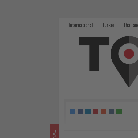
Hotelbars
entwickeln
International
Türkei
Thailan
sich
zu
urbanen
Treffpunkten
-
Wissen,
was
im
Tourismus