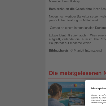
Manager Tamir Katsap.
Bars erzählen die Geschichte ihrer Sta
Neben hochwertiger Barkultur setzen viel
persönliche Beratung im Mittelpunkt.
„Gerade an einem internationalen Drehkr
Lokale Identität spielt auch in Wien ein
aufgreift, verbindet die D-Bar im The Rit
Hauptstadt auf moderne Weise.
Bildnachweis
: © Marriott International
Die meistgelesenen 