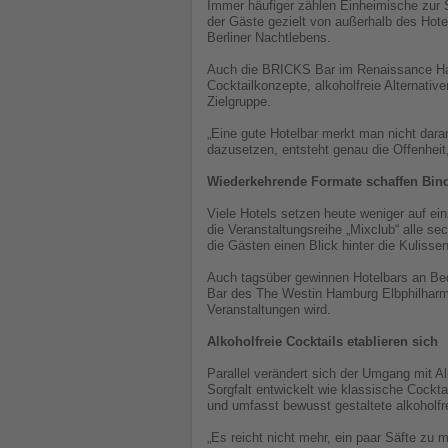
Immer häufiger zählen Einheimische zur 
der Gäste gezielt von außerhalb des Hot
Berliner Nachtlebens.
Auch die BRICKS Bar im Renaissance Hamb
Cocktailkonzepte, alkoholfreie Alternativ
Zielgruppe.
„Eine gute Hotelbar merkt man nicht dara
dazusetzen, entsteht genau die Offenheit
Wiederkehrende Formate schaffen Bin
Viele Hotels setzen heute weniger auf ei
die Veranstaltungsreihe „Mixclub“ alle 
die Gästen einen Blick hinter die Kulisse
Auch tagsüber gewinnen Hotelbars an Be
Bar des The Westin Hamburg Elbphilharmo
Veranstaltungen wird.
Alkoholfreie Cocktails etablieren sich
Parallel verändert sich der Umgang mit A
Sorgfalt entwickelt wie klassische Cockt
und umfasst bewusst gestaltete alkoholfr
„Es reicht nicht mehr, ein paar Säfte zu 