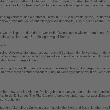
Stammkundschaft von Hotelbars. Im The Curtain Club des The Ritz-Carlton Be
els. Livemusik, hochwertige Cocktails und eine lebendige Atmosphäre machen 
urg versteht sich als offener Treffpunkt für Geschäftsreisende, Touristen
en sowie regelmäßige Veranstaltungen wie der Nordic Brunch oder Cocktail-Pai
n, wo sie liegt, sondern daran, wer bleibt. Wenn Locals wiederkommen und Re
, die wir wollen“, sagt Bar Manager Miguel Schulze.
dung
nzelne Großveranstaltungen als auf regelmäßig stattfindende Formate. In der 
sechs Wochen zu kulinarischen und musikalischen Themenabenden ein. Ergänzt
n der Barkultur ermöglichen.
deutung. Kaffee, Kuchen oder kleine Speisen am Nachmittag ergänzen das k
nie wird dieser Trend besonders rund um Konzertbesuche deutlich, wenn di
lkohol. Low- und No-Alcohol-Drinks gehören heute vielerorts selbstverständl
ails. In der D-Bar des The Ritz-Carlton, Vienna verbindet das Konzept „Disco
eie Kreationen.
mischen. Alkoholfreie Drinks müssen die gleiche Tiefe und Technik haben wie 