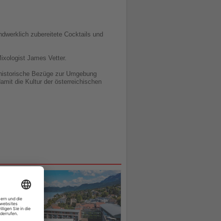
ndwerklich zubereitete Cocktails und
ixologist James Vetter.
na historische Bezüge zur Umgebung
amit die Kultur der österreichischen