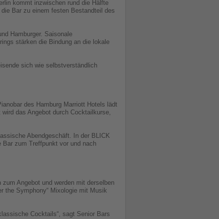
rlin kommt inzwischen rund die Hälfte
die Bar zu einem festen Bestandteil des
 und Hamburger. Saisonale
rings stärken die Bindung an die lokale
isende sich wie selbstverständlich
Pianobar des Hamburg Marriott Hotels lädt
 wird das Angebot durch Cocktailkurse,
lassische Abendgeschäft. In der BLICK
e Bar zum Treffpunkt vor und nach
ich zum Angebot und werden mit derselben
ver the Symphony“ Mixologie mit Musik
klassische Cocktails“, sagt Senior Bars