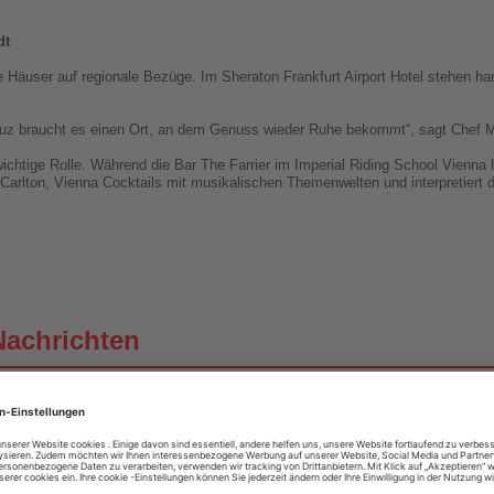
dt
e Häuser auf regionale Bezüge. Im Sheraton Frankfurt Airport Hotel stehen ha
euz braucht es einen Ort, an dem Genuss wieder Ruhe bekommt“, sagt Chef M
e wichtige Rolle. Während die Bar The Farrier im Imperial Riding School Vien
z-Carlton, Vienna Cocktails mit musikalischen Themenwelten und interpretiert d
Nachrichten