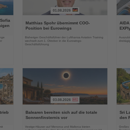
01.08.2026
Lesen
Lesen
 Sofia
Sie
Sie
Matthias Spohr übernimmt COO-
AIDA
higen
die
die
Position bei Eurowings
EXPIy
Nachrichten
Nachri
enge
Bisheriger Geschäftsführer der Lufthansa Aviation Training
Auszubil
er
wechselt zum 1. Oktober in die Eurowings-
dreitäg
Geschäftsführung
03.08.2026
Lesen
Lesen
Sie
Sie
trieb
Balearen bereiten sich auf die totale
Sri L
die
die
Sonnenfinsternis vor
den 
Nachrichten
Nachri
mit
Vestige-Häuser auf Menorca und Mallorca bieten
Großes 