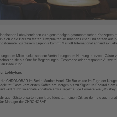
assischen Lobbybereichen zu eigenständigen gastronomischen Konzepten mit 
n sich viele Bars zu festen Treffpunkten im urbanen Leben und setzen auf in
ngsformate. Zu diesem Ergebnis kommt Marriott International anhand aktuelle
fnungen im Mittelpunkt, sondern Veränderungen im Nutzungskonzept. Gäste ve
schätzen sie als Orte für Begegnungen, Gespräche oder entspannte Auszeiten.
r an Bedeutung.
her Lobbybars
t die CHRONOBAR im Berlin Marriott Hotel. Die Bar wurde im Zuge der Neug
 begleitet Gäste vom ersten Kaffee am Morgen bis zu Signature-Cocktails am 
uf und wird durch saisonale Angebote sowie regelmäßige Formate wie „Whiske
mehr aus. Gäste erwarten eine klare Identität – einen Ort, zu dem sie auch u
, Bar Manager der CHRONOBAR.