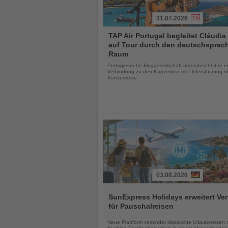
31.07.2026
Lesen
TAP Air Portugal begleitet Cláudia
Sie
auf Tour durch den deutschsprac
die
Raum
Nachrichten
Portugiesische Fluggesellschaft unterstreicht ihre 
Verbindung zu den Kapverden mit Unterstützung d
Konzertreise
03.08.2026
Lesen
Sie
SunExpress Holidays erweitert Ver
die
für Pauschalreisen
Nachrichten
Neue Plattform verbindet klassische Urlaubsreisen 