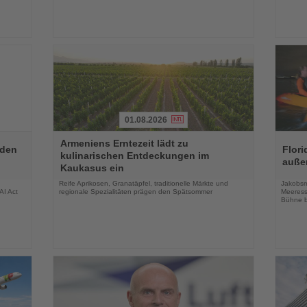
01.08.2026
Lesen
Lesen
Armeniens Erntezeit lädt zu
Sie
Sie
aden
Flori
kulinarischen Entdeckungen im
die
die
auße
Kaukasus ein
Nachrichten
Nachri
Reife Aprikosen, Granatäpfel, traditionelle Märkte und
Jakobsm
AI Act
regionale Spezialitäten prägen den Spätsommer
Meeress
Bühne b