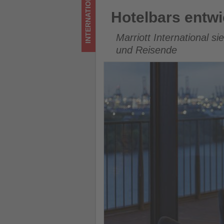
INTERNATIONAL
los
Hotelbars entwickeln sich zu
Hotelbars entwi
ist!
Marriott International s
und Reisende