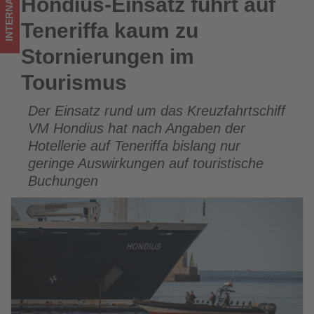
INTERNATIONAL
Hondius-Einsatz führt auf
Hondius-Einsatz führt auf Teneriffa kaum zu Stornierungen
Wissen,
im Tourismus
Teneriffa kaum zu
was
Stornierungen im
im
Tourismus
Tourismus
Der Einsatz rund um das Kreuzfahrtschiff
los
VM Hondius hat nach Angaben der
ist!
Hotellerie auf Teneriffa bislang nur
geringe Auswirkungen auf touristische
Buchungen