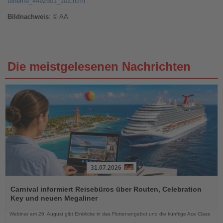
tenerife_4492501_102.html
Bildnachweis
: © AA
Die meistgelesenen Nachrichten
31.07.2026
Lesen
Sie
Carnival informiert Reisebüros über Routen, Celebration
die
Key und neuen Megaliner
Nachrichten
Webinar am 26. August gibt Einblicke in das Flottenangebot und die künftige Ace Class