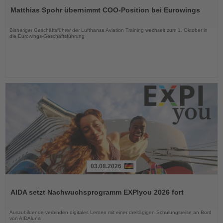
Sie
Matthias Spohr übernimmt COO-Position bei Eurowings
die
Nachrichten
Bisheriger Geschäftsführer der Lufthansa Aviation Training wechselt zum 1. Oktober in
die Eurowings-Geschäftsführung
03.08.2026
Lesen
Sie
AIDA setzt Nachwuchsprogramm EXPIyou 2026 fort
die
Nachrichten
Auszubildende verbinden digitales Lernen mit einer dreitägigen Schulungsreise an Bord
von AIDAluna