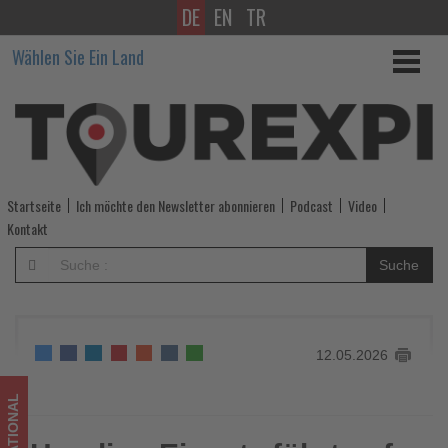
DE
EN
TR
Hondius-
Wählen Sie Ein Land
Einsatz
führt
auf
Teneriffa
Startseite
Ich möchte den Newsletter abonnieren
Podcast
Video
kaum
Kontakt
zu
Suche
Stornierungen
im
12.05.2026
Tourismus
-