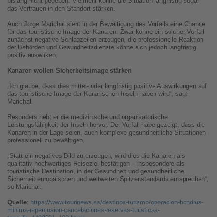
bislang nicht gegeben. Vielmehr könne die Situation langfristig sogar
das Vertrauen in den Standort stärken.
Auch Jorge Marichal sieht in der Bewältigung des Vorfalls eine Chance
für das touristische Image der Kanaren. Zwar könne ein solcher Vorfall
zunächst negative Schlagzeilen erzeugen, die professionelle Reaktion
der Behörden und Gesundheitsdienste könne sich jedoch langfristig
positiv auswirken.
Kanaren wollen Sicherheitsimage stärken
„Ich glaube, dass dies mittel- oder langfristig positive Auswirkungen auf
das touristische Image der Kanarischen Inseln haben wird“, sagt
Marichal.
Besonders hebt er die medizinische und organisatorische
Leistungsfähigkeit der Inseln hervor. Der Vorfall habe gezeigt, dass die
Kanaren in der Lage seien, auch komplexe gesundheitliche Situationen
professionell zu bewältigen.
„Statt ein negatives Bild zu erzeugen, wird dies die Kanaren als
qualitativ hochwertiges Reiseziel bestätigen – insbesondere als
touristische Destination, in der Gesundheit und gesundheitliche
Sicherheit europäischen und weltweiten Spitzenstandards entsprechen“,
so Marichal.
Quelle
:
https://www.tourinews.es/destinos-turismo/operacion-hondius-
minima-repercusion-cancelaciones-reservas-turisticas-