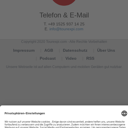
Telefon & E-Mail
T. +49 1525 937 14 25
E.
info@tourexpi.com
Copyright 2020 Tourexpi.com - Alle Rechte Vorbehalten
Impressum
AGB
Datenschutz
Über Uns
Podcast
Video
RSS
Unsere Webseite ist auf allen Computern und mobilen Geräten gut nutzbar.
Tourexpi,
turizm
haberleri,
Reisebüros,
tourism
news,
noticias
de
turismo,
Tourismus