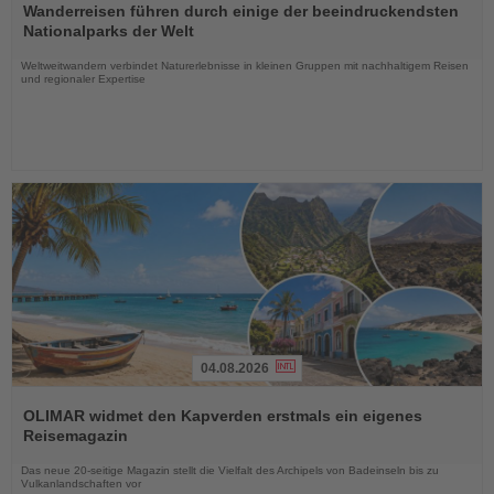
Sie
Wanderreisen führen durch einige der beeindruckendsten
die
Nationalparks der Welt
Nachrichten
Weltweitwandern verbindet Naturerlebnisse in kleinen Gruppen mit nachhaltigem Reisen
und regionaler Expertise
04.08.2026
Lesen
Sie
OLIMAR widmet den Kapverden erstmals ein eigenes
die
Reisemagazin
Nachrichten
Das neue 20-seitige Magazin stellt die Vielfalt des Archipels von Badeinseln bis zu
Vulkanlandschaften vor