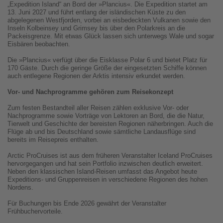
„Expedition Island“ an Bord der »Plancius«. Die Expedition startet am
13. Juni 2027 und führt entlang der isländischen Küste zu den
abgelegenen Westfjorden, vorbei an eisbedeckten Vulkanen sowie den
Inseln Kolbeinsey und Grimsey bis über den Polarkreis an die
Packeisgrenze. Mit etwas Glück lassen sich unterwegs Wale und sogar
Eisbären beobachten.
Die »Plancius« verfügt über die Eisklasse Polar 6 und bietet Platz für
170 Gäste. Durch die geringe Größe der eingesetzten Schiffe können
auch entlegene Regionen der Arktis intensiv erkundet werden.
Vor- und Nachprogramme gehören zum Reisekonzept
Zum festen Bestandteil aller Reisen zählen exklusive Vor- oder
Nachprogramme sowie Vorträge von Lektoren an Bord, die die Natur,
Tierwelt und Geschichte der bereisten Regionen näherbringen. Auch die
Flüge ab und bis Deutschland sowie sämtliche Landausflüge sind
bereits im Reisepreis enthalten.
Arctic ProCruises ist aus dem früheren Veranstalter Iceland ProCruises
hervorgegangen und hat sein Portfolio inzwischen deutlich erweitert.
Neben den klassischen Island-Reisen umfasst das Angebot heute
Expeditions- und Gruppenreisen in verschiedene Regionen des hohen
Nordens.
Für Buchungen bis Ende 2026 gewährt der Veranstalter
Frühbuchervorteile.