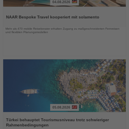
04.08.2026
Lesen
Sie
NAAR Bespoke Travel kooperiert mit solamento
die
Nachrichten
Mehr als 470 mobile Reiseberater erhalten Zugang zu maßgeschneiderten Fernreisen
und flexiblen Planungsmodellen
05.08.2026
Lesen
Sie
Türkei behauptet Tourismusniveau trotz schwieriger
die
Rahmenbedingungen
Nachrichten