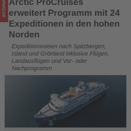
INTERNATIONAL
Arctic ProCruises
Arctic ProCruises erweitert Programm mit 24 Expeditionen
-
in den hohen Norden
erweitert Programm mit 24
Wissen,
Expeditionen in den hohen
was
Norden
im
Expeditionsreisen nach Spitzbergen,
Tourismus
Island und Grönland inklusive Flügen,
los
Landausflügen und Vor- oder
Nachprogramm
ist!