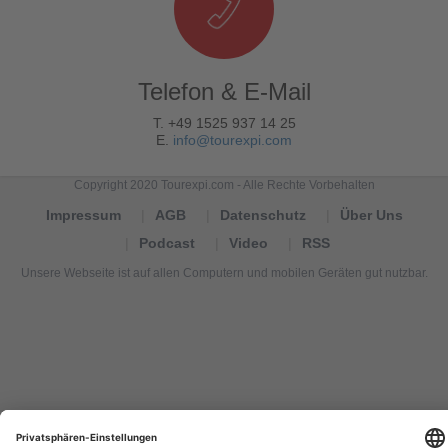
Telefon & E-Mail
T. +49 1525 937 14 25
E.
info@tourexpi.com
Copyright 2020 Tourexpi.com - Alle Rechte Vorbehalten
Impressum
AGB
Datenschutz
Über Uns
Podcast
Video
RSS
Unsere Webseite ist auf allen Computern und mobilen Geräten gut nutzbar.
Tourexpi,
turizm
haberleri,
Reisebüros,
tourism
news,
noticias
de