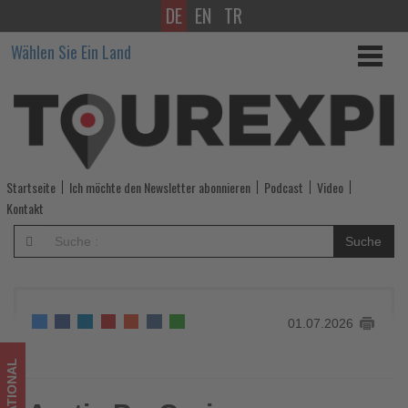
DE
EN
TR
Arctic
Wählen Sie Ein Land
ProCruises
erweitert
Programm
mit
Startseite
Ich möchte den Newsletter abonnieren
Podcast
Video
24
Kontakt
Expeditionen
Suche
in
den
01.07.2026
hohen
Norden