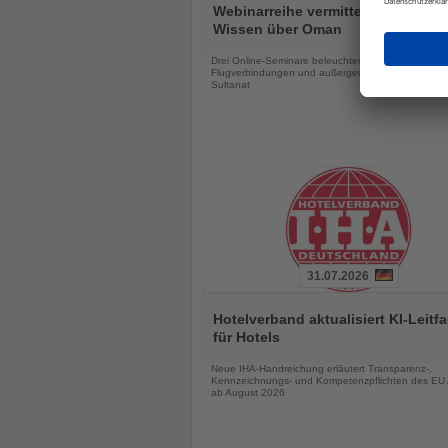
Sie
Webinarreihe vermittelt Reiseexpe
die
Wissen über Oman
Nachrichten
Drei Online-Seminare beleuchten Landschaften, Kul
Flugverbindungen und außergewöhnliche Reisefor
Sultanat
31.07.2026
Lesen
Sie
Hotelverband aktualisiert KI-Leitf
die
für Hotels
Nachrichten
Neue IHA-Handreichung erläutert Transparenz-,
Kennzeichnungs- und Kompetenzpflichten des EU 
ab August 2026