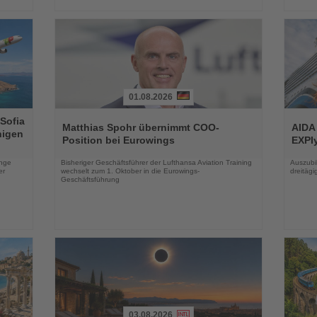
01.08.2026
Lesen
Lesen
 Sofia
Sie
Sie
Matthias Spohr übernimmt COO-
AIDA
higen
die
die
Position bei Eurowings
EXPIy
Nachrichten
Nachri
enge
Bisheriger Geschäftsführer der Lufthansa Aviation Training
Auszubil
er
wechselt zum 1. Oktober in die Eurowings-
dreitäg
Geschäftsführung
03.08.2026