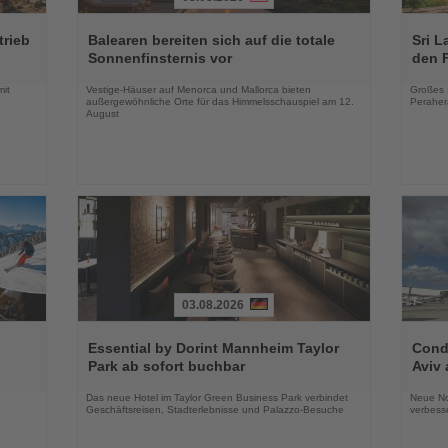
Lesen
Lesen
Sie
Sie
trieb
Balearen bereiten sich auf die totale
Sri L
die
die
Sonnenfinsternis vor
den 
Nachrichten
Nachri
mit
Vestige-Häuser auf Menorca und Mallorca bieten
Großes 
außergewöhnliche Orte für das Himmelsschauspiel am 12.
Peraher
August
03.08.2026
Lesen
Lesen
Sie
Sie
Essential by Dorint Mannheim Taylor
Condo
die
die
Park ab sofort buchbar
Aviv 
Nachrichten
Nachri
Das neue Hotel im Taylor Green Business Park verbindet
Neue No
Geschäftsreisen, Stadterlebnisse und Palazzo-Besuche
verbess