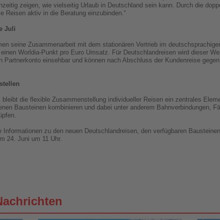
zeitig zeigen, wie vielseitig Urlaub in Deutschland sein kann. Durch die dopp
e Reisen aktiv in die Beratung einzubinden.“
 Juli
en seine Zusammenarbeit mit dem stationären Vertrieb im deutschsprachigen 
r einen Worldia-Punkt pro Euro Umsatz. Für Deutschlandreisen wird dieser Wer
n Partnerkonto einsehbar und können nach Abschluss der Kundenreise gegen
stellen
bleibt die flexible Zusammenstellung individueller Reisen ein zentrales Ele
nen Bausteinen kombinieren und dabei unter anderem Bahnverbindungen, Fähre
üpfen.
ere Informationen zu den neuen Deutschlandreisen, den verfügbaren Bausteine
 24. Juni um 11 Uhr.
Nachrichten