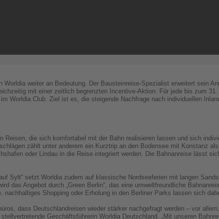
n Worldia weiter an Bedeutung. Der Bausteinreise-Spezialist erweitert sein An
ichzeitig mit einer zeitlich begrenzten Incentive-Aktion. Für jede bis zum 31
 im Worldia Club. Ziel ist es, die steigende Nachfrage nach individuellen Inla
 Reisen, die sich komfortabel mit der Bahn realisieren lassen und sich indi
chlägen zählt unter anderem ein Kurztrip an den Bodensee mit Konstanz als
shafen oder Lindau in die Reise integriert werden. Die Bahnanreise lässt sich
f Sylt“ setzt Worldia zudem auf klassische Nordseeferien mit langen Sand
ird das Angebot durch „Green Berlin“, das eine umweltfreundliche Bahnanreise
, nachhaltiges Shopping oder Erholung in den Berliner Parks lassen sich dabe
ros, dass Deutschlandreisen wieder stärker nachgefragt werden – vor allem,
s, stellvertretende Geschäftsführerin Worldia Deutschland. „Mit unseren Bahn