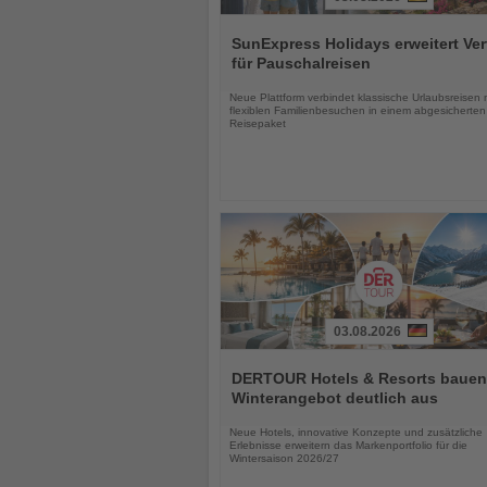
Lesen
Sie
SunExpress Holidays erweitert Ver
die
für Pauschalreisen
Nachrichten
Neue Plattform verbindet klassische Urlaubsreisen 
flexiblen Familienbesuchen in einem abgesicherten
Reisepaket
03.08.2026
Lesen
Sie
DERTOUR Hotels & Resorts bauen
die
Winterangebot deutlich aus
Nachrichten
Neue Hotels, innovative Konzepte und zusätzliche
Erlebnisse erweitern das Markenportfolio für die
Wintersaison 2026/27