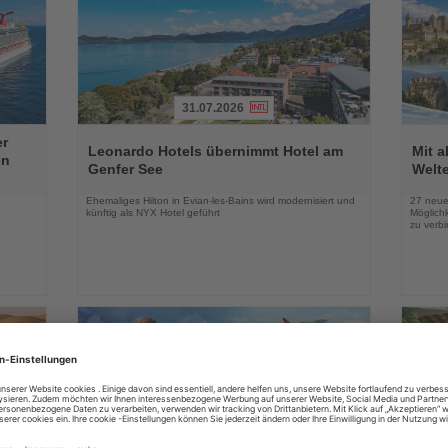
31.07.2026
Lesen
Lesen
er
Sie
Sie
Leonardo Hotels übernimmt Hotel am
Mit 
en
die
die
Genfer See
Welte
Nachrichten
Nachri
Ehemaliges Hilton in Evian-les-Bains wird modernisiert und
27 neue
künftig als NYX Hotel geführt
Möglichk
zu verb
01.08.2026
Lesen
Lesen