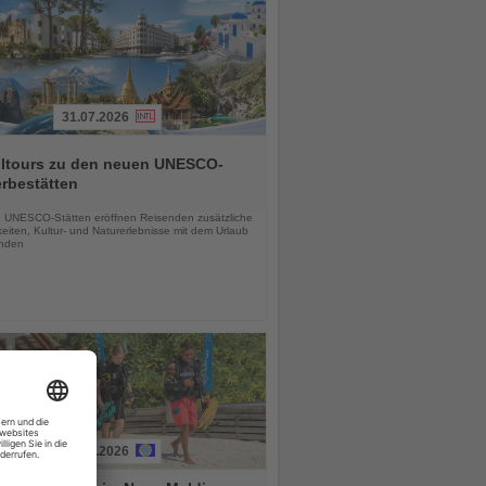
31.07.2026
alltours zu den neuen UNESCO-
rbestätten
chten
 UNESCO-Stätten eröffnen Reisenden zusätzliche
eiten, Kultur- und Naturerlebnisse mit dem Urlaub
inden
01.08.2026