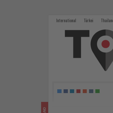
Worldia
baut
International
Türkei
Thailan
Deutschlandreisen
aus
und
belohnt
Reisebüros
mit
doppelten
Punkten
-