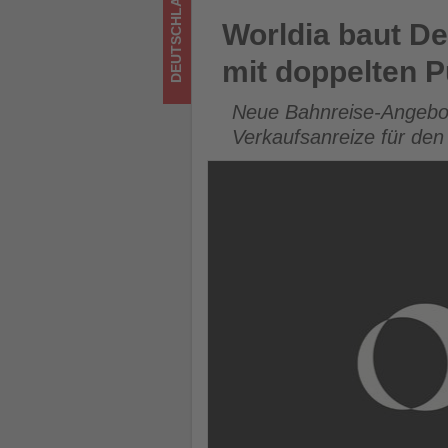
DEUTSCHLAND
Wissen,
Worldia baut Deutschlandrei
Worldia baut D
was
mit doppelten 
im
Neue Bahnreise-Angebote
Tourismus
Verkaufsanreize für den 
los
ist!