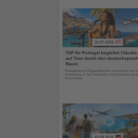
31.07.2026
Lesen
TAP Air Portugal begleitet Cláudia
Sie
auf Tour durch den deutschsprac
die
Raum
Nachrichten
Portugiesische Fluggesellschaft unterstreicht ihre 
Verbindung zu den Kapverden mit Unterstützung d
Konzertreise
03.08.2026