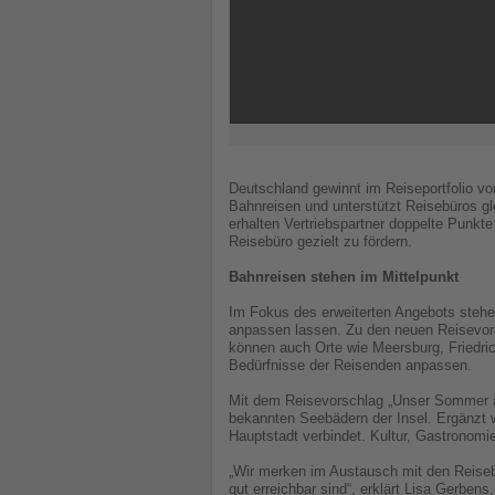
Deutschland gewinnt im Reiseportfolio vo
Bahnreisen und unterstützt Reisebüros gle
erhalten Vertriebspartner doppelte Punkte
Reisebüro gezielt zu fördern.
Bahnreisen stehen im Mittelpunkt
Im Fokus des erweiterten Angebots stehen
anpassen lassen. Zu den neuen Reisevors
können auch Orte wie Meersburg, Friedrich
Bedürfnisse der Reisenden anpassen.
Mit dem Reisevorschlag „Unser Sommer au
bekannten Seebädern der Insel. Ergänzt w
Hauptstadt verbindet. Kultur, Gastronomie
„Wir merken im Austausch mit den Reisebü
gut erreichbar sind“, erklärt Lisa Gerben