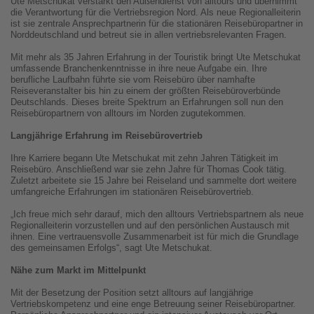
Ute Metschukat verstärkt den Außendienst von alltours und übernimmt
die Verantwortung für die Vertriebsregion Nord. Als neue Regionalleiterin
ist sie zentrale Ansprechpartnerin für die stationären Reisebüropartner in
Norddeutschland und betreut sie in allen vertriebsrelevanten Fragen.
Mit mehr als 35 Jahren Erfahrung in der Touristik bringt Ute Metschukat
umfassende Branchenkenntnisse in ihre neue Aufgabe ein. Ihre
berufliche Laufbahn führte sie vom Reisebüro über namhafte
Reiseveranstalter bis hin zu einem der größten Reisebüroverbünde
Deutschlands. Dieses breite Spektrum an Erfahrungen soll nun den
Reisebüropartnern von alltours im Norden zugutekommen.
Langjährige Erfahrung im Reisebürovertrieb
Ihre Karriere begann Ute Metschukat mit zehn Jahren Tätigkeit im
Reisebüro. Anschließend war sie zehn Jahre für Thomas Cook tätig.
Zuletzt arbeitete sie 15 Jahre bei Reiseland und sammelte dort weitere
umfangreiche Erfahrungen im stationären Reisebürovertrieb.
„Ich freue mich sehr darauf, mich den alltours Vertriebspartnern als neue
Regionalleiterin vorzustellen und auf den persönlichen Austausch mit
ihnen. Eine vertrauensvolle Zusammenarbeit ist für mich die Grundlage
des gemeinsamen Erfolgs“, sagt Ute Metschukat.
Nähe zum Markt im Mittelpunkt
Mit der Besetzung der Position setzt alltours auf langjährige
Vertriebskompetenz und eine enge Betreuung seiner Reisebüropartner.