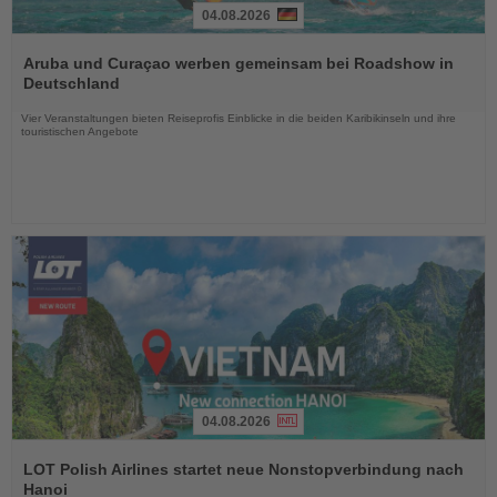
04.08.2026
Lesen
Sie
Aruba und Curaçao werben gemeinsam bei Roadshow in
die
Deutschland
Nachrichten
Vier Veranstaltungen bieten Reiseprofis Einblicke in die beiden Karibikinseln und ihre
touristischen Angebote
04.08.2026
Lesen
Sie
LOT Polish Airlines startet neue Nonstopverbindung nach
die
Hanoi