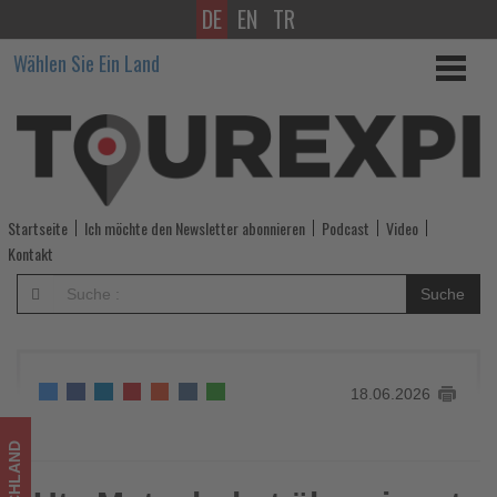
DE
EN
TR
Ute
Wählen Sie Ein Land
Metschukat
übernimmt
Leitung
der
Startseite
Ich möchte den Newsletter abonnieren
Podcast
Video
alltours
Kontakt
Vertriebsregion
Suche
Nord
-
18.06.2026
Wissen,
was