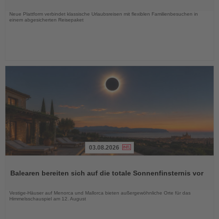
Nachrichten
Neue Plattform verbindet klassische Urlaubsreisen mit flexiblen Familienbesuchen in
einem abgesicherten Reisepaket
03.08.2026
Lesen
Sie
Balearen bereiten sich auf die totale Sonnenfinsternis vor
die
Nachrichten
Vestige-Häuser auf Menorca und Mallorca bieten außergewöhnliche Orte für das
Himmelsschauspiel am 12. August