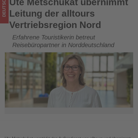
DEUTSCHLAND
Ute Metschukat übernimmt
Ute Metschukat übernimmt Leitung der alltours
im
Vertriebsregion Nord
Leitung der alltours
Tourismus
Vertriebsregion Nord
los
Erfahrene Touristikerin betreut
ist!
Reisebüropartner in Norddeutschland