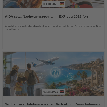
03.08.2026
Lesen
Sie
AIDA setzt Nachwuchsprogramm EXPIyou 2026 fort
die
Nachrichten
Auszubildende verbinden digitales Lernen mit einer dreitägigen Schulungsreise an Bord
von AIDAluna
03.08.2026
Lesen
Sie
SunExpress Holidays erweitert Vertrieb für Pauschalreisen
die