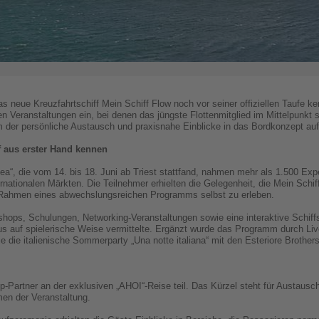
s neue Kreuzfahrtschiff Mein Schiff Flow noch vor seiner offiziellen Taufe k
ven Veranstaltungen ein, bei denen das jüngste Flottenmitglied im Mittelpunk
m der persönliche Austausch und praxisnahe Einblicke in das Bordkonzept a
f aus erster Hand kennen
ea“, die vom 14. bis 18. Juni ab Triest stattfand, nahmen mehr als 1.500 Expe
rnationalen Märkten. Die Teilnehmer erhielten die Gelegenheit, die Mein Schiff
Rahmen eines abwechslungsreichen Programms selbst zu erleben.
ps, Schulungen, Networking-Veranstaltungen sowie eine interaktive Schiffsr
us auf spielerische Weise vermittelte. Ergänzt wurde das Programm durch L
 die italienische Sommerparty „Una notte italiana“ mit den Esteriore Brothers
artner an der exklusiven „AHOI“-Reise teil. Das Kürzel steht für Austausch
men der Veranstaltung.