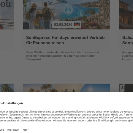
03.08.2026
Lesen
Lesen
Sie
Sie
SunExpress Holidays erweitert Vertrieb
Balea
die
die
für Pauschalreisen
Sonne
Nachrichten
Nachri
Neue Plattform verbindet klassische Urlaubsreisen mit
Vestige
flexiblen Familienbesuchen in einem abgesicherten
außerge
Reisepaket
August
03.08.2026
Lesen
Lesen
Sie
Sie
in
DERTOUR Hotels & Resorts bauen
Essen