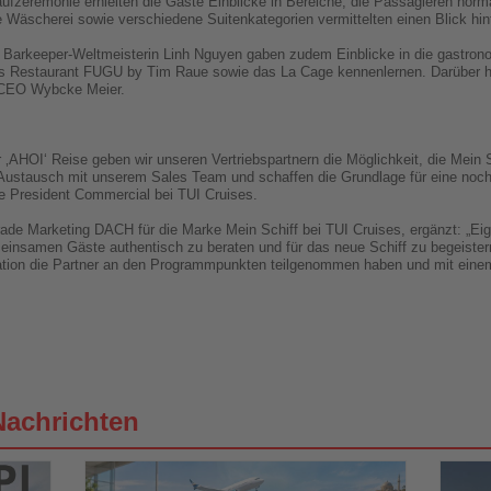
aufzeremonie erhielten die Gäste Einblicke in Bereiche, die Passagieren nor
 Wäscherei sowie verschiedene Suitenkategorien vermittelten einen Blick hint
Barkeeper-Weltmeisterin Linh Nguyen gaben zudem Einblicke in die gastron
as Restaurant FUGU by Tim Raue sowie das La Cage kennenlernen. Darüber h
-CEO Wybcke Meier.
er ‚AHOI‘ Reise geben wir unseren Vertriebspartnern die Möglichkeit, die Mei
n Austausch mit unserem Sales Team und schaffen die Grundlage für eine noch 
e President Commercial bei TUI Cruises.
rade Marketing DACH für die Marke Mein Schiff bei TUI Cruises, ergänzt: „Ei
einsamen Gäste authentisch zu beraten und für das neue Schiff zu begeister
vation die Partner an den Programmpunkten teilgenommen haben und mit eine
Nachrichten