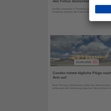
die
den Fokus deutscher Urlauber
Nachrichten
Großes Interesse in Frankfurt und das Kandy Esal
Perahera machen die Insel im August besonders att
03.08.2026
Lesen
Sie
Condor nimmt tägliche Flüge nach
die
Aviv auf
Nachrichten
Neue Nonstop-Verbindung stärkt das Streckennetz
verbessert die Anbindung zwischen Deutschland un