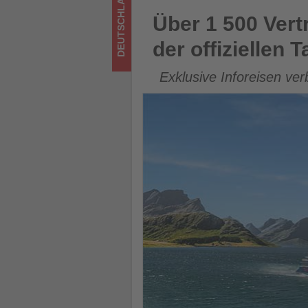
DEUTSCHLAND
offiziellen
Über 1 500 Vertriebspartner e
Über 1 500 Vert
Taufe
der offiziellen T
-
Exklusive Inforeisen ve
Wissen,
was
im
Tourismus
los
ist!