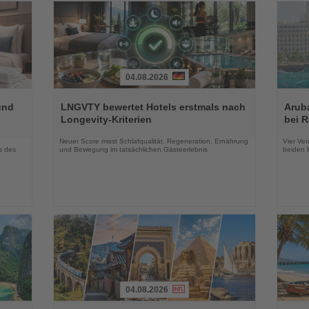
04.08.2026
Lesen
Lesen
Sie
Sie
und
LNGVTY bewertet Hotels erstmals nach
Arub
die
die
Longevity-Kriterien
bei 
Nachrichten
Nachri
Neuer Score misst Schlafqualität, Regeneration, Ernährung
Vier Ver
s des
und Bewegung im tatsächlichen Gästeerlebnis
beiden K
04.08.2026
Lesen
Lesen