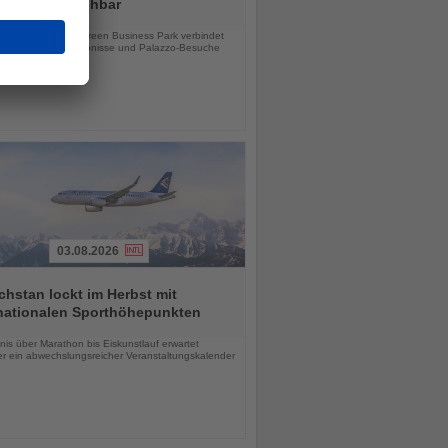
ab sofort buchbar
chten
e Hotel im Taylor Green Business Park verbindet
tsreisen, Stadterlebnisse und Palazzo-Besuche
03.08.2026
hstan lockt im Herbst mit
rnationalen Sporthöhepunkten
chten
is über Marathon bis Eiskunstlauf erwartet
r ein abwechslungsreicher Veranstaltungskalender