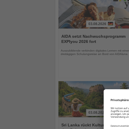
03.08.2026
Lesen
Sie
AIDA setzt Nachwuchsprogramm
die
EXPIyou 2026 fort
Nachrichten
Auszubildende verbinden digitales Lernen mit einer
dreitägigen Schulungsreise an Bord von AIDAluna
03.08.2026
Lesen
Sie
Sri Lanka rückt Kultur und Vielfalt 