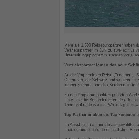
Mehr als 1.500 Reisebüropartner haben da
Vertriebspartner im Juni zu zwei exklusi
Unterhaltungsprogramm standen vor alle
Vertriebspartner lernen das neue Schif
An der Vorpremieren-Reise „Together at S
Österreich, der Schweiz und weiteren inte
kennenzulernen und das Bordprodukt im 
Zu den Programmpunkten gehörten Worksho
Flow“, die die Besonderheiten des Neuba
Themenabende wie die „White Night“ sowie
Top-Partner erleben die Taufzeremonie
Im Anschluss nahmen 35 ausgewählte Top-P
Impulse und bildete den inhaltlichen Rah