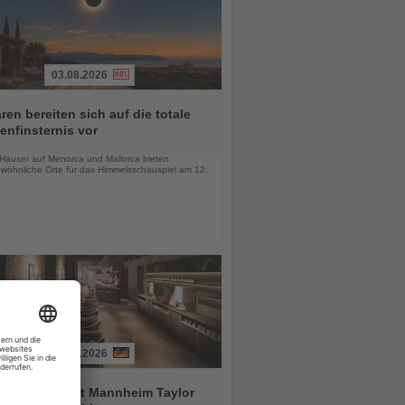
03.08.2026
ren bereiten sich auf die totale
nfinsternis vor
chten
-Häuser auf Menorca und Mallorca bieten
wöhnliche Orte für das Himmelsschauspiel am 12.
03.08.2026
tial by Dorint Mannheim Taylor