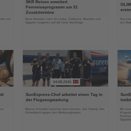
SKR Reisen erweitert
Sie
Sie
OLIM
Fernreiseprogramm um 31
die
die
erst
Zusatztermine
Nachrichten
Nachri
oche von
Neue Abreisen nach Sri Lanka, Südkorea, Marokko und
Das neue
Ägypten reagieren auf die hohe Nachfrage
von Bad
04.08.2026
Lesen
Lesen
Sie
Sie
it
SunExpress-Chef arbeitet einen Tag in
SunE
die
die
der Flugzeugwartung
treib
Nachrichten
Nachri
 zu
Marcus Schnabel tauschte beim internen „Job Tasting“ den
Mit neu
Schreibtisch gegen den Werkzeugkasten
KI-gestü
SunExpr
Digitali