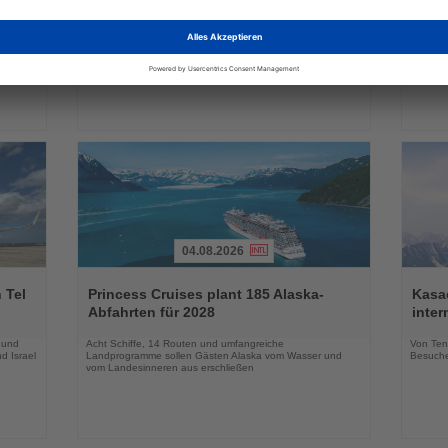
die
die
Winterangebot deutlich aus
Park 
Nachrichten
Nachri
a
Neue Hotels, innovative Konzepte und zusätzliche
Das neu
raktiv
Erlebnisse erweitern das Markenportfolio für die
Geschäf
Wintersaison 2026/27
04.08.2026
Lesen
Lesen
Sie
Sie
 Tel
Princess Cruises plant 185 Alaska-
Kasac
die
die
Abfahrten für 2028
inte
Nachrichten
Nachri
 und
Acht Schiffe, 14 Routen und umfangreiche
Von Tenn
d Israel
Landprogramme sollen Gästen Alaska vom Wasser und
Besuche
vom Landesinneren aus erschließen