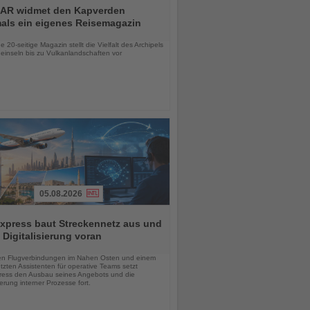
AR widmet den Kapverden
mals ein eigenes Reisemagazin
chten
 20-seitige Magazin stellt die Vielfalt des Archipels
einseln bis zu Vulkanlandschaften vor
05.08.2026
xpress baut Streckennetz aus und
t Digitalisierung voran
chten
en Flugverbindungen im Nahen Osten und einem
tzten Assistenten für operative Teams setzt
ess den Ausbau seines Angebots und die
sierung interner Prozesse fort.