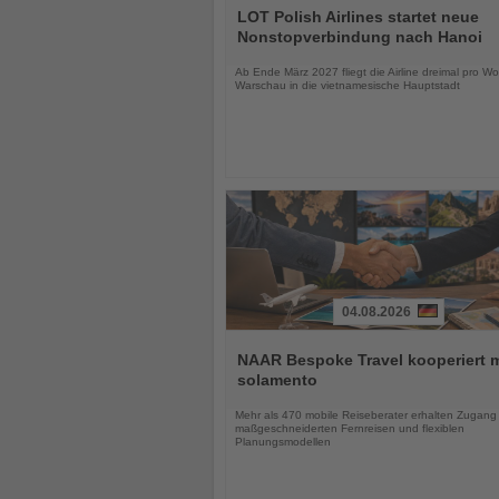
Sie
LOT Polish Airlines startet neue
die
Nonstopverbindung nach Hanoi
Nachrichten
Ab Ende März 2027 fliegt die Airline dreimal pro W
Warschau in die vietnamesische Hauptstadt
04.08.2026
Lesen
Sie
NAAR Bespoke Travel kooperiert m
die
solamento
Nachrichten
Mehr als 470 mobile Reiseberater erhalten Zugang
maßgeschneiderten Fernreisen und flexiblen
Planungsmodellen