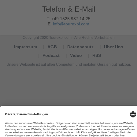
Telefon & E-Mail
T. +49 1525 937 14 25
E.
info@tourexpi.com
Copyright 2020 Tourexpi.com - Alle Rechte Vorbehalten
Impressum
AGB
Datenschutz
Über Uns
Podcast
Video
RSS
Unsere Webseite ist auf allen Computern und mobilen Geräten gut nutzbar.
Tourexpi,
turizm
haberleri,
Reisebüros,
tourism
news,
noticias
de
turismo,
Tourismus
Nachrichten,