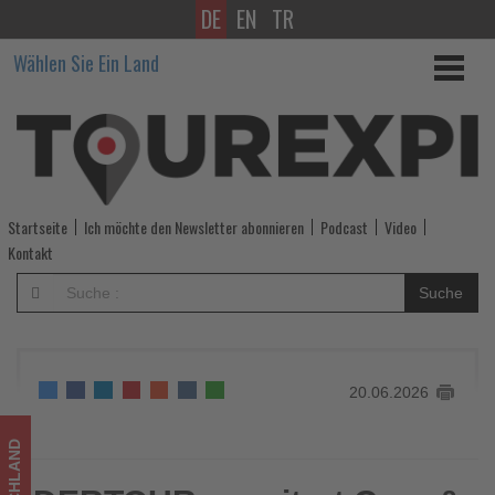
DE
EN
TR
DERTOUR
Wählen Sie Ein Land
erweitert
Cars
&
Camper-
Startseite
Ich möchte den Newsletter abonnieren
Podcast
Video
Angebot
Kontakt
um
Suche
neue
Reiseziele
20.06.2026
und
Partner