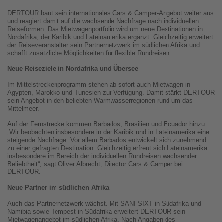
DERTOUR baut sein internationales Cars & Camper-Angebot weiter aus
und reagiert damit auf die wachsende Nachfrage nach individuellen
Reiseformen. Das Mietwagenportfolio wird um neue Destinationen in
Nordafrika, der Karibik und Lateinamerika ergänzt. Gleichzeitig erweitert
der Reiseveranstalter sein Partnernetzwerk im südlichen Afrika und
schafft zusätzliche Möglichkeiten für flexible Rundreisen.
Neue Reiseziele in Nordafrika und Übersee
Im Mittelstreckenprogramm stehen ab sofort auch Mietwagen in
Ägypten, Marokko und Tunesien zur Verfügung. Damit stärkt DERTOUR
sein Angebot in den beliebten Warmwasserregionen rund um das
Mittelmeer.
Auf der Fernstrecke kommen Barbados, Brasilien und Ecuador hinzu.
„Wir beobachten insbesondere in der Karibik und in Lateinamerika eine
steigende Nachfrage. Vor allem Barbados entwickelt sich zunehmend
zu einer gefragten Destination. Gleichzeitig erfreut sich Lateinamerika
insbesondere im Bereich der individuellen Rundreisen wachsender
Beliebtheit“, sagt Oliver Albrecht, Director Cars & Camper bei
DERTOUR.
Neue Partner im südlichen Afrika
Auch das Partnernetzwerk wächst. Mit SANI SIXT in Südafrika und
Namibia sowie Tempest in Südafrika erweitert DERTOUR sein
Mietwagenangebot im südlichen Afrika. Nach Angaben des