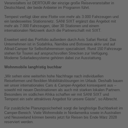
Veranstalters ist DERTOUR der einzige große Reiseveranstalter in
Deutschland, der beide Anbieter im Programm führt.
Tempest verfügt über eine Flotte von mehr als 3.000 Fahrzeugen und
ein landesweites Stationsnetz. SANI SIXT ergänzt das Angebot mit
mehr als 7.000 Fahrzeugen, über 30 Stationen und einem
internationalen Netzwerk durch die Partnerschaft mit SIXT.
Erweitert wird das Portfolio außerdem durch Avis Safari Rental. Das
Unternehmen ist in Südafrika, Namibia und Botswana aktiv und auf
Allrad-Camper für Selbstfahrerreisen spezialisiert. Rund 150 Fahrzeuge
stehen für Touren auf anspruchsvollen Strecken zur Verfügung.
Moderne Solarladesysteme gehören dabei zur Ausstattung.
Wohnmobile langfristig buchbar
„Wir sehen eine weiterhin hohe Nachfrage nach individuellen
Reiseformen und flexiblen Mobilitätslösungen im Urlaub. Deshalb bauen
wir unser internationales Cars & Camper-Angebot konsequent aus –
sowohl mit neuen Destinationen als auch mit starken lokalen Partnern.
Besonders im südlichen Afrika schaffen wir mit SANI SIXT und
Tempest ein sehr attraktives Angebot für unsere Gäste“, so Albrecht.
Für zusätzliche Planungssicherheit sorgt die langfristige Buchbarkeit im
Camper-Bereich. Viele Wohnmobile in Nordamerika sowie in Australien
und Neuseeland können bereits jetzt für Reisen bis Ende März 2028
reserviert werden.