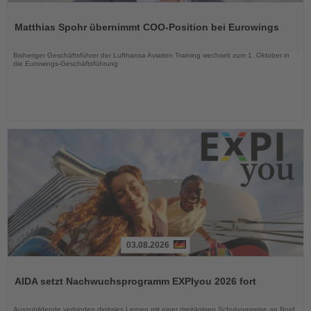
Lesen
Sie
Matthias Spohr übernimmt COO-Position bei Eurowings
die
Nachrichten
Bisheriger Geschäftsführer der Lufthansa Aviation Training wechselt zum 1. Oktober in
die Eurowings-Geschäftsführung
03.08.2026
Lesen
Sie
AIDA setzt Nachwuchsprogramm EXPIyou 2026 fort
die
Nachrichten
Auszubildende verbinden digitales Lernen mit einer dreitägigen Schulungsreise an Bord