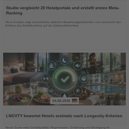
Lesen
Sie
Studie vergleicht 20 Hotelportale und erstellt erstes Meta-
die
Ranking
Nachrichten
Neue Analyse zeigt Unterschiede zwischen Bewertungsplattformen und untersucht den
Einfluss des Schlafkomforts auf die Gästezufriedenheit
04.08.2026
Lesen
Sie
LNGVTY bewertet Hotels erstmals nach Longevity-Kriterien
die
Nachrichten
Neuer Score misst Schlafqualität, Regeneration, Ernährung und Bewegung im