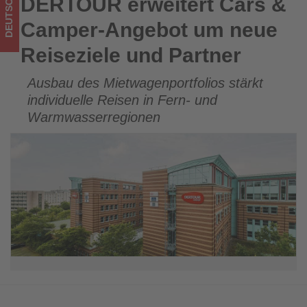
DEUTSCHLAND
DERTOUR erweitert Cars &
DERTOUR erweitert Cars & Camper-Angebot um neue
-
Reiseziele und Partner
Camper-Angebot um neue
Wissen,
Reiseziele und Partner
was
Ausbau des Mietwagenportfolios stärkt
im
individuelle Reisen in Fern- und
Tourismus
Warmwasserregionen
los
ist!