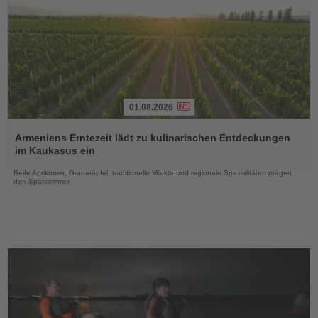
01.08.2026
Lesen
Sie
Armeniens Erntezeit lädt zu kulinarischen Entdeckungen
die
im Kaukasus ein
Nachrichten
Reife Aprikosen, Granatäpfel, traditionelle Märkte und regionale Spezialitäten prägen
den Spätsommer