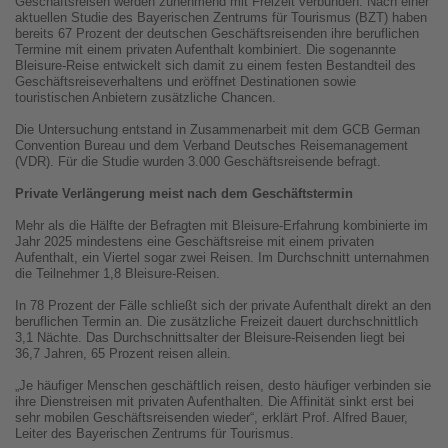
Geschäftsreisen werden zunehmend mit Freizeit verbunden. Nach einer
aktuellen Studie des Bayerischen Zentrums für Tourismus (BZT) haben
bereits 67 Prozent der deutschen Geschäftsreisenden ihre beruflichen
Termine mit einem privaten Aufenthalt kombiniert. Die sogenannte
Bleisure-Reise entwickelt sich damit zu einem festen Bestandteil des
Geschäftsreiseverhaltens und eröffnet Destinationen sowie
touristischen Anbietern zusätzliche Chancen.
Die Untersuchung entstand in Zusammenarbeit mit dem GCB German
Convention Bureau und dem Verband Deutsches Reisemanagement
(VDR). Für die Studie wurden 3.000 Geschäftsreisende befragt.
Private Verlängerung meist nach dem Geschäftstermin
Mehr als die Hälfte der Befragten mit Bleisure-Erfahrung kombinierte im
Jahr 2025 mindestens eine Geschäftsreise mit einem privaten
Aufenthalt, ein Viertel sogar zwei Reisen. Im Durchschnitt unternahmen
die Teilnehmer 1,8 Bleisure-Reisen.
In 78 Prozent der Fälle schließt sich der private Aufenthalt direkt an den
beruflichen Termin an. Die zusätzliche Freizeit dauert durchschnittlich
3,1 Nächte. Das Durchschnittsalter der Bleisure-Reisenden liegt bei
36,7 Jahren, 65 Prozent reisen allein.
„Je häufiger Menschen geschäftlich reisen, desto häufiger verbinden sie
ihre Dienstreisen mit privaten Aufenthalten. Die Affinität sinkt erst bei
sehr mobilen Geschäftsreisenden wieder“, erklärt Prof. Alfred Bauer,
Leiter des Bayerischen Zentrums für Tourismus.