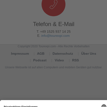
Telefon & E-Mail
T. +49 1525 937 14 25
E.
info@tourexpi.com
Copyright 2020 Tourexpi.com - Alle Rechte Vorbehalten
Impressum
AGB
Datenschutz
Über Uns
Podcast
Video
RSS
Unsere Webseite ist auf allen Computern und mobilen Geräten gut nutzbar.
Tourexpi,
turizm
haberleri,
Reisebüros,
tourism
news,
noticias
de