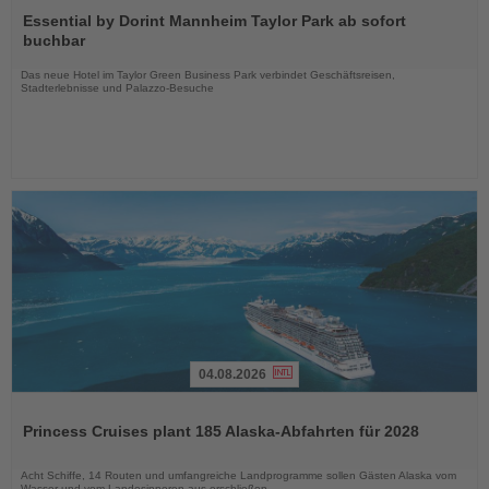
Sie
Essential by Dorint Mannheim Taylor Park ab sofort
die
buchbar
Nachrichten
Das neue Hotel im Taylor Green Business Park verbindet Geschäftsreisen,
Stadterlebnisse und Palazzo-Besuche
04.08.2026
Lesen
Sie
Princess Cruises plant 185 Alaska-Abfahrten für 2028
die
Nachrichten
Acht Schiffe, 14 Routen und umfangreiche Landprogramme sollen Gästen Alaska vom
Wasser und vom Landesinneren aus erschließen