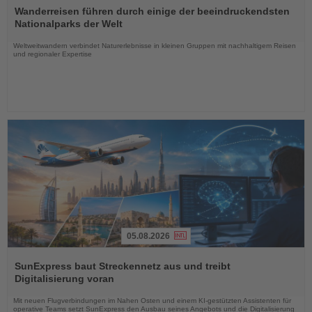
Sie
Wanderreisen führen durch einige der beeindruckendsten
die
Nationalparks der Welt
Nachrichten
Weltweitwandern verbindet Naturerlebnisse in kleinen Gruppen mit nachhaltigem Reisen
und regionaler Expertise
05.08.2026
Lesen
Sie
SunExpress baut Streckennetz aus und treibt
die
Digitalisierung voran
Nachrichten
Mit neuen Flugverbindungen im Nahen Osten und einem KI-gestützten Assistenten für
operative Teams setzt SunExpress den Ausbau seines Angebots und die Digitalisierung