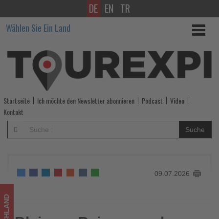
DE
EN
TR
Bleisure-
Wählen Sie Ein Land
Reisen
werden
für
Geschäftsreisende
Startseite
Ich möchte den Newsletter abonnieren
Podcast
Video
immer
Kontakt
attraktiver
Suche
-
Wissen,
09.07.2026
was
im