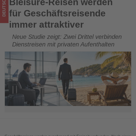
DEUTSCHLAND
Bleisure-Reisen werden
Bleisure-Reisen werden für Geschäftsreisende immer
Tourismus
attraktiver
für Geschäftsreisende
los
immer attraktiver
ist!
Neue Studie zeigt: Zwei Drittel verbinden
Dienstreisen mit privaten Aufenthalten