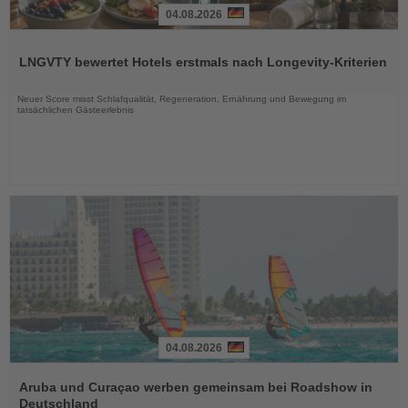
04.08.2026
Lesen
Sie
LNGVTY bewertet Hotels erstmals nach Longevity-Kriterien
die
Nachrichten
Neuer Score misst Schlafqualität, Regeneration, Ernährung und Bewegung im
tatsächlichen Gästeerlebnis
04.08.2026
Lesen
Sie
Aruba und Curaçao werben gemeinsam bei Roadshow in
die
Deutschland