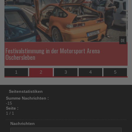
die
los
Nachrichten
ist!
DE
n der Motorsport Arena
Die Isar als Bühne für 
1
2
3
4
5
Seitenstatistiken
Summe Nachrichten :
-15
Seite :
1 / 1
Nachrichten