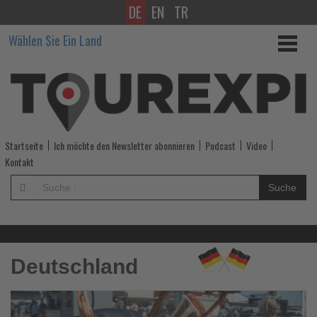
DE
EN
TR
Wissen,
Wählen Sie Ein Land
was
im
Tourismus
los
Startseite
Ich möchte den Newsletter abonnieren
Podcast
Video
ist!
Kontakt
-
Suche
Wissen,
was
Deutschland
im
Tourismus
Lesen
Sie