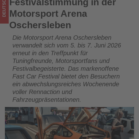
DEUTSCHLAND
Festivalstimmung in der
Festivalstimmung in der Motorsport Arena Oschersleben
los
Motorsport Arena
ist!
Oschersleben
Die Motorsport Arena Oschersleben
verwandelt sich vom 5. bis 7. Juni 2026
erneut in den Treffpunkt für
Tuningfreunde, Motorsportfans und
Festivalbegeisterte. Das markenoffene
Fast Car Festival bietet den Besuchern
ein abwechslungsreiches Wochenende
voller Rennaction und
Fahrzeugpräsentationen.