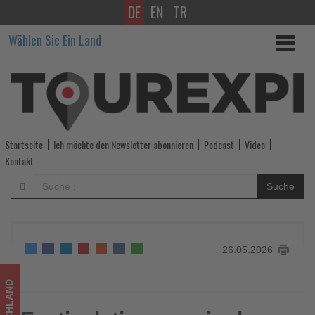
DE
EN
TR
Festivalstimmung
Wählen Sie Ein Land
in
der
Motorsport
Arena
Startseite
Ich möchte den Newsletter abonnieren
Podcast
Video
Oschersleben
Kontakt
-
Suche
Wissen,
was
26.05.2026
im
Tourismus