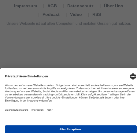
Impressum
AGB
Datenschutz
Über Uns
Podcast
Video
RSS
Unsere Webseite ist auf allen Computern und mobilen Geräten gut nutzbar.
Tourexpi,
turizm
haberleri,
Reisebüros,
tourism
news,
noticias
de
turismo,
Tourismus
Nachrichten,
новости
туризма,
travel
tourism
news,
international
tourism