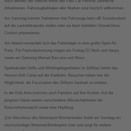
Auch abseits der Strecke bietet das Fast Car Festival zahlreiche
Attraktionen. Fahrzeugliebhaber aller Marken sind herzlich willkommen.
Am Samstag können Teilnehmer ihre Fahrzeuge beim dB Soundcontest
auf die Lautstärkeprobe stellen oder sie beim beliebten Show&Shine
Contest präsentieren.
Am Abend verwandelt sich das Fahrerlager in eine große Open-Air-
Party. Für Festivalstimmung sorgen am Freitag DJ Nicki und Vanya
sowie am Samstag Manuel Baccano und Waxx.
Spektakuläre Drifts und Mitfahrgelegenheiten im Drifttaxi liefert das
Horizon Drift Camp auf der Kartbahn. Besucher haben hier die
Möglichkeit, die Faszination des Driftens hautnah zu erleben.
In der Kids Area kommen auch Familien auf ihre Kosten: Auf die
jüngsten Gäste warten verschiedene Mitmachaktionen der
Kreisverkehrswacht sowie eine Hüpfburg.
Zum Abschluss des Motorsport-Wochenendes findet am Sonntag ein
sechsstündiger Motorrad-Bördesprint statt und sorgt für weitere