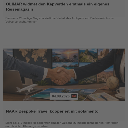
Sie
OLIMAR widmet den Kapverden erstmals ein eigenes
die
Reisemagazin
Nachrichten
Das neue 20-seitige Magazin stellt die Vielfalt des Archipels von Badeinseln bis zu
Vulkanlandschaften vor
04.08.2026
Lesen
Sie
NAAR Bespoke Travel kooperiert mit solamento
die
Nachrichten
Mehr als 470 mobile Reiseberater erhalten Zugang zu maßgeschneiderten Fernreisen
und flexiblen Planungsmodellen