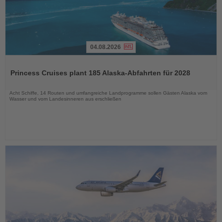
04.08.2026
Lesen
Sie
Princess Cruises plant 185 Alaska-Abfahrten für 2028
die
Nachrichten
Acht Schiffe, 14 Routen und umfangreiche Landprogramme sollen Gästen Alaska vom
Wasser und vom Landesinneren aus erschließen