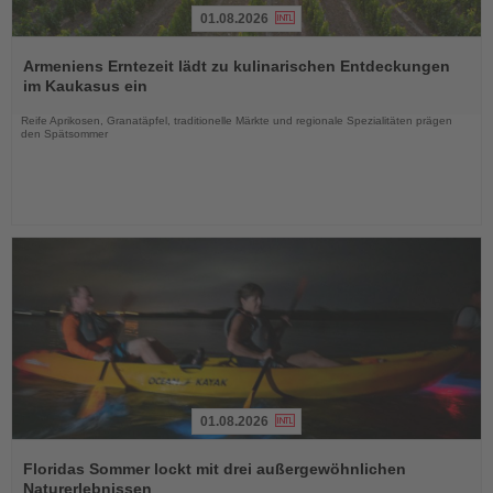
01.08.2026
Lesen
Sie
Armeniens Erntezeit lädt zu kulinarischen Entdeckungen
die
im Kaukasus ein
Nachrichten
Reife Aprikosen, Granatäpfel, traditionelle Märkte und regionale Spezialitäten prägen
den Spätsommer
01.08.2026
Lesen
Sie
Floridas Sommer lockt mit drei außergewöhnlichen
die
Naturerlebnissen