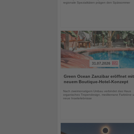
regionale Spezialitäten prägen den Spätsommer
31.07.2026
Lesen
Sie
Green Ocean Zanzibar eröffnet mit
die
neuem Boutique-Hotel-Konzept
Nachrichten
Nach zweimonatigem Umbau verbindet das Haus
organisches Tropendesign, mediterrane Farbtöne 
neue Inselerlebnisse