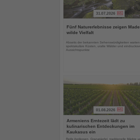
31.07.2026
Lesen
Sie
Fünf Naturerlebnisse zeigen Made
die
wilde Vielfalt
Nachrichten
Abseits der bekannten Sehenswürdigkeiten warten
spektakuläre Küsten, uralte Wälder und eindrucksvo
Aussichtspunkte
01.08.2026
Lesen
Armeniens Erntezeit lädt zu
Sie
kulinarischen Entdeckungen im
die
Kaukasus ein
Nachrichten
Reife Aprikosen, Granatäpfel, traditionelle Märkte 