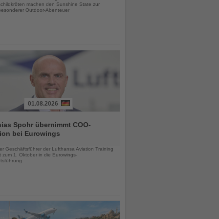
childkröten machen den Sunshine State zur
esonderer Outdoor-Abenteuer
01.08.2026
hias Spohr übernimmt COO-
ion bei Eurowings
chten
er Geschäftsführer der Lufthansa Aviation Training
 zum 1. Oktober in die Eurowings-
tsführung