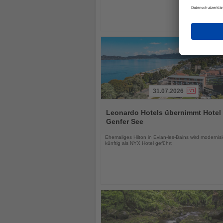
31.07.2026
Lesen
Sie
Leonardo Hotels übernimmt Hotel
die
Genfer See
Nachrichten
Ehemaliges Hilton in Evian-les-Bains wird modernisi
künftig als NYX Hotel geführt