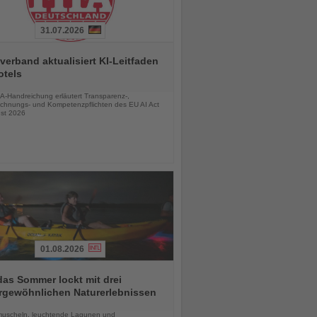
31.07.2026
verband aktualisiert KI-Leitfaden
otels
chten
A-Handreichung erläutert Transparenz-,
chnungs- und Kompetenzpflichten des EU AI Act
st 2026
01.08.2026
das Sommer lockt mit drei
rgewöhnlichen Naturerlebnissen
chten
uscheln, leuchtende Lagunen und