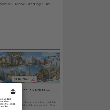
d modernen Outdoor-Erzählungen und
31.07.2026
alltours zu den neuen UNESCO-
rbestätten
chten
 UNESCO-Stätten eröffnen Reisenden zusätzliche
eiten, Kultur- und Naturerlebnisse mit dem Urlaub
inden