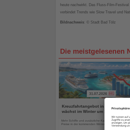
heute nachwirkt. Das Fluss-Film-Festiva
verbindet Trends wie Slow Travel und Natu
Bildnachweis
: © Stadt Bad Tölz
Die meistgelesenen 
31.07.2026
Lesen
Sie
Kreuzfahrtangebot in der Karibik
die
wächst im Winter um zehn Prozent
Nachrichten
Mehr Schiffe und zusätzliche Kapazitäten könnten 
Preise in der kommenden Wintersaison unter Druck