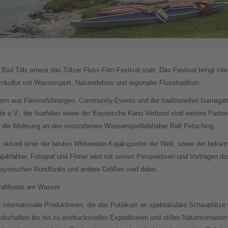
Bad Tölz erneut das Tölzer Fluss-Film-Festival statt. Das Festival bringt inte
lmkultur mit Wassersport, Naturerlebnis und regionaler Flusstradition
amm aus Filmvorführungen, Community-Events und der traditionellen Isarrega
te e.V., der Isarfalter sowie der Bayerische Kanu Verband sind weitere Partne
 die Widmung an den verstorbenen Wassersportliebhaber Ralf Petsching.
, aktuell einer der besten Whitewater-Kajaksportler der Welt, sowie der bek
ajakfahrer, Fotograf und Filmer wird mit seinen Perspektiven und Vorträgen d
 Bayerischen Rundfunks und andere Größen sind dabei.
e Faltboote am Wasser
r internationale Produktionen, die das Publikum an spektakuläre Schauplätze 
schaften bis hin zu eindrucksvollen Expeditionen und stillen Naturmomenten.