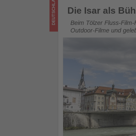
DEUTSCHLAND
im
Die Isar als Bühne für Abente
Die Isar als Bü
Tourismus
Beim Tölzer Fluss-Film-
los
Outdoor-Filme und geleb
ist!