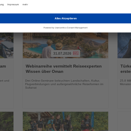
31.07.2026
Lesen
Lesen
Sie
Sie
 am
Webinarreihe vermittelt Reiseexperten
Türk
die
die
Wissen über Oman
erste
Nachrichten
Nachri
ert und
Drei Online-Seminare beleuchten Landschaften, Kultur,
25,8 Mil
Flugverbindungen und außergewöhnliche Reiseformen im
Monaten
Sultanat