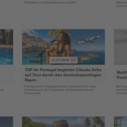
Emissionen und Betriebskosten senken
Meeress
Bühne b
31.07.2026
Lesen
Lesen
TAP Air Portugal begleitet Cláudia Sofia
Sie
Sie
Matt
auf Tour durch den deutschsprachigen
die
die
Posit
Raum
Nachrichten
Nachri
Portugiesische Fluggesellschaft unterstreicht ihre enge
Bisherig
und
Verbindung zu den Kapverden mit Unterstützung der
wechselt
Konzertreise
Geschäf