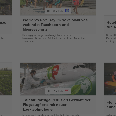
01.08.2026
Lesen
Lesen
Women's Dive Day im Nova Maldives
Sie
Sie
iras
Hotel
verbindet Tauchsport und
die
die
für H
Meeresschutz
Nachrichten
Nachri
Dreitägiges Programm bringt Taucherinnen,
Neue IH
lle
Meeresschützer und Schülerinnen auf den Malediven
Kennzei
zusammen
ab Augu
31.07.2026
Lesen
Lesen
TAP Air Portugal reduziert Gewicht der
Sie
Sie
Flori
Flugzeugflotte mit neuer
die
die
auße
Lacktechnologie
Nachrichten
Nachri
und
Innovative Grundierung soll Treibstoffverbrauch,
Jakobsm