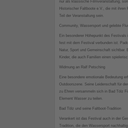
nur als klassische Filmveranstaltung, so
Historischer Faltboote e.V., die mit ihre
Teil der Veranstaltung sein.
Community, Wassersport und gelebte Flu
Ein besonderer Höhepunkt des Festivals is
fest mit dem Festival verbunden ist. P
Natur, Sport und Gemeinschaft sichtbar.
Kinder, die auch Familien einen spieleris
Widmung an Ralf Petsching
Eine besondere emotionale Bedeutung erhä
Outdoorszene. Seine Leidenschaft für den
zu Ehren versammeln sich in Bad Tölz F
Element Wasser zu teilen.
Bad Tölz und seine Faltboot-Tradition
Verankert ist das Festival auch in der Ge
Tradition, die den Wassersport nachhaltig