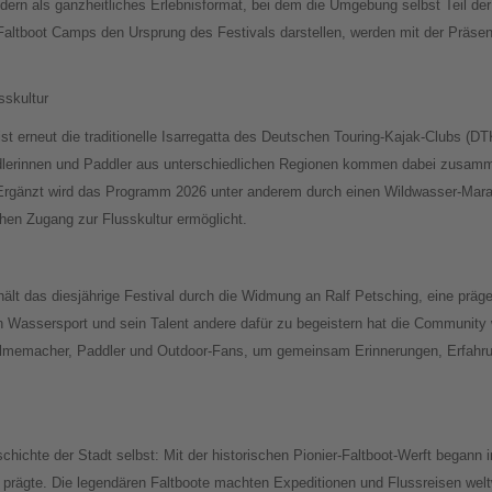
ndern als ganzheitliches Erlebnisformat, bei dem die Umgebung selbst Teil de
n Faltboot Camps den Ursprung des Festivals darstellen, werden mit der Präsent
sskultur
t erneut die traditionelle Isarregatta des Deutschen Touring-Kajak-Clubs (DTK
addlerinnen und Paddler aus unterschiedlichen Regionen kommen dabei zusa
 Ergänzt wird das Programm 2026 unter anderem durch einen Wildwasser-Mara
chen Zugang zur Flusskultur ermöglicht.
lt das diesjährige Festival durch die Widmung an Ralf Petsching, eine präge
 Wassersport und sein Talent andere dafür zu begeistern hat die Community 
ilmemacher, Paddler und Outdoor-Fans, um gemeinsam Erinnerungen, Erfahru
schichte der Stadt selbst: Mit der historischen Pionier-Faltboot-Werft begann 
 prägte. Die legendären Faltboote machten Expeditionen und Flussreisen weltw