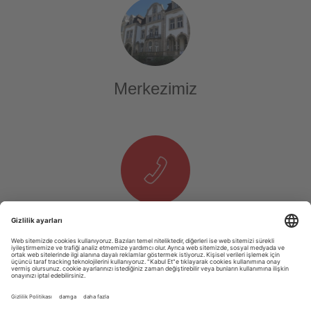
Merkezimiz
Telefon & E-Mail
T. +49 1525 937 14 25
E.
info@tourexpi.com
Copyright 2020 Tourexpi.com - Alle Rechte Vorbehalten