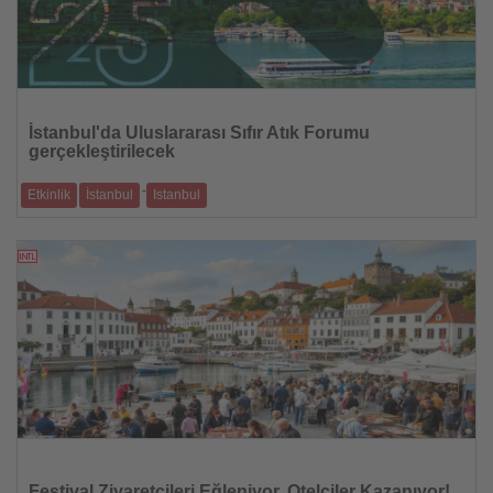
Haberi
Oku
İstanbul'da Uluslararası Sıfır Atık Forumu
gerçekleştirilecek
-
Etkinlik
İstanbul
Istanbul
Sıfır Atık Vakfı ile Çevre, Şehircilik ve İklim Değişikliği Bakanlığı işbirl
01.08.2025
Haberi
Oku
Festival Ziyaretçileri Eğleniyor, Otelciler Kazanıyor!