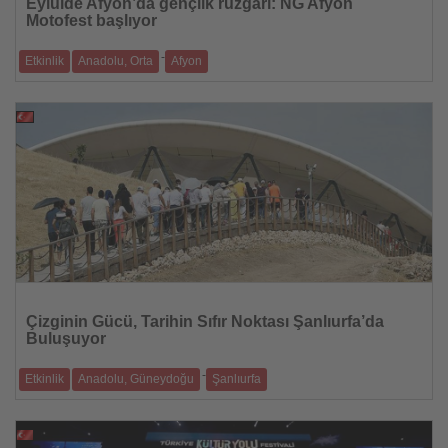
Eylülde Afyon’da gençlik rüzgârı: NG Afyon
Motofest başlıyor
-
Etkinlik
Anadolu, Orta
Afyon
Müzik, spor ve eğlencenin birleştiği Türkiye’nin en büyük gençlik ve spor
festiv
20.08.2025
Haberi
Oku
Çizginin Gücü, Tarihin Sıfır Noktası Şanlıurfa’da
Buluşuyor
-
Etkinlik
Anadolu, Güneydoğu
Şanlıurfa
Tarihin sıfır noktası olarak anılan Şanlıurfa, dünyanın en eski tapınağı
Göbek
20.08.2025