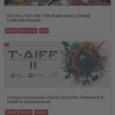
Haberi
Oku
Urla’nın 2 Bin 600 Yıllık Bağbozumu Şenliği
Coşkuyla Başladı
-
Etkinlik
Ege, Kuzey
Izmir
Dünyanın önemli gastronomi duraklarından Urla’da, 2 bin 600 yıllık
geleneksel Bağ
09.08.2025
Haberi
Oku
Türkiye Uluslararası Yapay Zeka Film Festivali 9-11
Aralık'ta düzenlenecek
-
Etkinlik
İstanbul
Istanbul