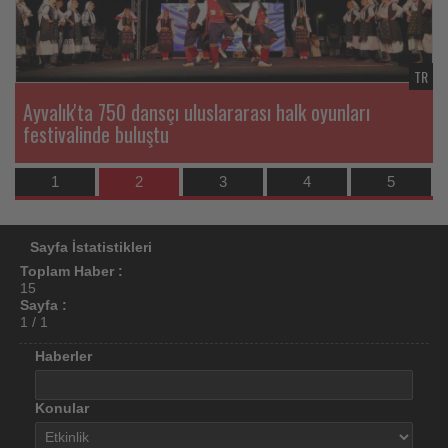
için
turizmde
TR
TR
olup
Ayvalık'ta 750 dansçı uluslararası halk oyunları
bitenleri
festivalinde buluştu
takip
1
2
3
4
5
ediyor!
Sayfa İstatistikleri
Toplam Haber :
15
Sayfa :
1 / 1
Haberler
Konular