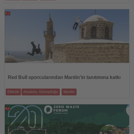
Yapay Zeka temalı Türkiye Uluslararası Yapay Zeka Film Festivali'nin (T-
AIFF) ikincisi
08.08.2025
Haberi
Oku
Red Bull sporcularından Mardin'in tanıtımına katkı
-
Etkinlik
Anadolu, Güneydoğu
Mardin
Red Bull sporcuları Hazal Nehir ve Lilou Ruel'in parkur sporuyla Mardin'in
tarihi mekanla
05.08.2025