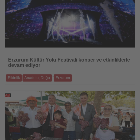
Haberi
Oku
Erzurum Kültür Yolu Festivali konser ve etkinliklerle
devam ediyor
-
Etkinlik
Anadolu, Doğu
Erzurum
Kültür ve Turizm Bakanlığı tarafından Türkiye Kültür Yolu Festivalleri
kapsamınd
15.08.2025