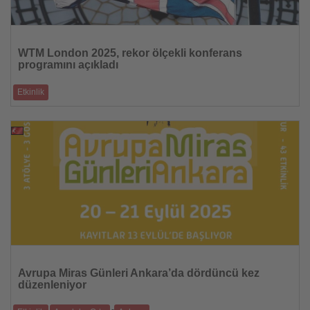
Haberi
Oku
WTM London 2025, rekor ölçekli konferans
programını açıkladı
Etkinlik
“Değişen Dünyada Seyahati Yeniden Hayal Etmek” teması altında 40’tan
fazla otur
02.09.2025
Haberi
Oku
Avrupa Miras Günleri Ankara’da dördüncü kez
düzenleniyor
-