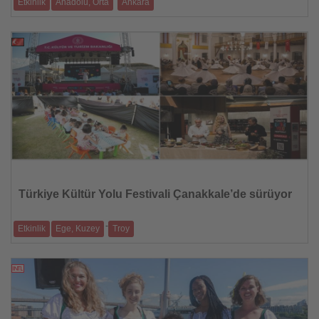
Etkinlik
Anadolu, Orta
Ankara
Ankaralılar 20–21 Eylül 2025’te Avrupa’nın kültürel mirasını ücretsiz
etkinl
01.09.2025
Haberi
Oku
Türkiye Kültür Yolu Festivali Çanakkale’de sürüyor
-
Etkinlik
Ege, Kuzey
Troy
Her yaş grubuna hitap eden etkinlikler • Sema töreni, gastroarkeoloji
buluşması ve �
01.09.2025