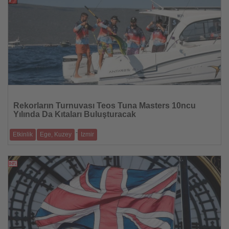
Haberi
Oku
Rekorların Turnuvası Teos Tuna Masters 10ncu
Yılında Da Kıtaları Buluşturacak
-
Etkinlik
Ege, Kuzey
Izmir
Rekorların turnuvası geri dönüyor!
05.09.2025