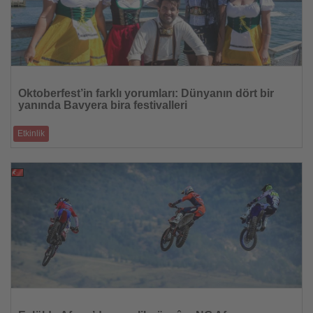
Haberi
Oku
Oktoberfest’in farklı yorumları: Dünyanın dört bir
yanında Bavyera bira festivalleri
Etkinlik
Kanada’dan Avustralya’ya – yedi nokta, Bavyera’nın kült festivalini kendi
üslub
29.08.2025
Haberi
Oku