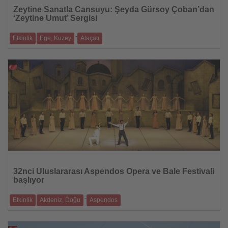
Oku
Zeytine Sanatla Cansuyu: Şeyda Gürsoy Çoban’dan
‘Zeytine Umut’ Sergisi
-
Etkinlik
Ege, Kuzey
Alaçatı
Zeytin ağaçlarının sessiz çığlığı, Ressam Şeyda Gürsoy Çoban’ın fırça da
06.09.2025
Haberi
Oku
32nci Uluslararası Aspendos Opera ve Bale Festivali
başlıyor
-
Etkinlik
Akdeniz, Doğu
Aspendos
14 Eylül – 1 Ekim tarihleri arasında Aspendos Antik Tiyatrosu dünya
çapında sanatç
05.09.2025