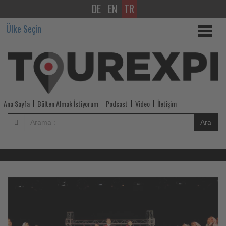
DE
EN
TR
Tourexpi,
Ülke Seçin
sizler
için
turizmde
olup
Ana Sayfa
Bülten Almak İstiyorum
Podcast
Video
İletişim
bitenleri
Ara
takip
ediyor!
-
Haberi
Ha
Oku
O
Tourexpi,
sizler