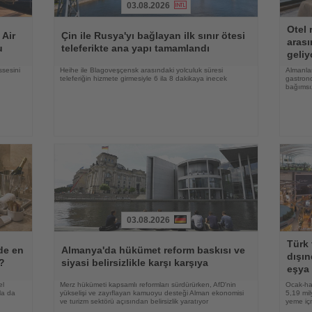
03.08.2026
Haberi
Haberi
Otel 
Oku
Oku
 Air
Çin ile Rusya'yı bağlayan ilk sınır ötesi
arası
u
teleferikte ana yapı tamamlandı
geliy
ssesini
Heihe ile Blagoveşçensk arasındaki yolculuk süresi
Almanlar
teleferiğin hizmete girmesiyle 6 ila 8 dakikaya inecek
gastrono
bağımsı
03.08.2026
Haberi
Haberi
Türk 
Oku
Oku
lde en
Almanya'da hükümet reform baskısı ve
dışın
r?
siyasi belirsizlikle karşı karşıya
eşya 
el
Merz hükümeti kapsamlı reformları sürdürürken, AfD'nin
Ocak-ha
la da
yükselişi ve zayıflayan kamuoyu desteği Alman ekonomisi
5,19 mil
ve turizm sektörü açısından belirsizlik yaratıyor
yeme içm