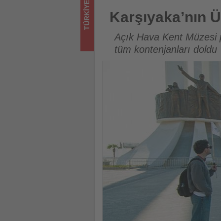
TÜRKIYE
olup
Karşıyaka’nın Ücretsiz Kültür 
Karşıyaka’nın Üc
bitenleri
Açık Hava Kent Müzesi p
takip
tüm kontenjanları doldu
ediyor!