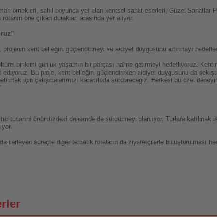
mari örnekleri, sahil boyunca yer alan kentsel sanat eserleri, Güzel Sanatlar
a rotanın öne çıkan durakları arasında yer alıyor.
oruz”
rojenin kent belleğini güçlendirmeyi ve aidiyet duygusunu artırmayı hedeflediğ
ltürel birikimi günlük yaşamın bir parçası haline getirmeyi hedefliyoruz. Kent
diyoruz. Bu proje, kent belleğini güçlendirirken aidiyet duygusunu da pekiştiriy
e getirmek için çalışmalarımızı kararlılıkla sürdüreceğiz. Herkesi bu özel deney
”
ltür turlarını önümüzdeki dönemde de sürdürmeyi planlıyor. Turlara katılmak is
iyor.
ilerleyen süreçte diğer tematik rotaların da ziyaretçilerle buluşturulması hed
rler