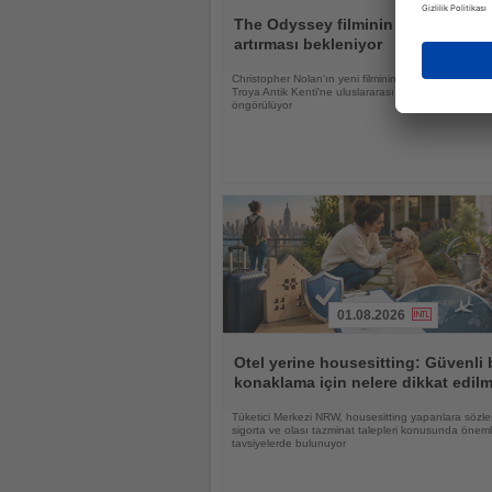
Haberi
Oku
The Odyssey filminin Troya'ya ilgi
artırması bekleniyor
Christopher Nolan'ın yeni filminin UNESCO Dünya M
Troya Antik Kenti'ne uluslararası ilgiyi güçlendirmesi
öngörülüyor
01.08.2026
Haberi
Oku
Otel yerine housesitting: Güvenli 
konaklama için nelere dikkat edilm
Tüketici Merkezi NRW, housesitting yapanlara sözle
sigorta ve olası tazminat talepleri konusunda öneml
tavsiyelerde bulunuyor