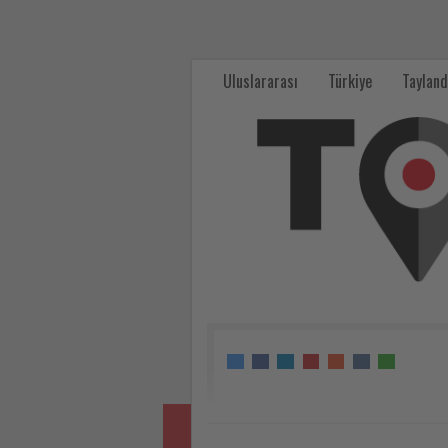
Karşıyaka’nın
Ücretsiz
Uluslararası
Türkiye
Tayland
Kültür
Turlarına
Yoğun
İlgi
-
Tourexpi,
sizler
için
turizmde