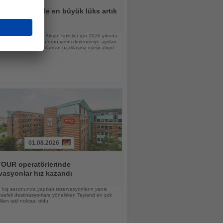
lar için tatilde en büyük lüks artık
n
raştırmasına göre Alman tatilciler için 2026 yılında
nlamı değişiyor; konforun yerini dinlenmeye ayrılan
 günlük sorumluluklardan uzaklaşma isteği alıyor
01.08.2026
OUR operatörlerinde
vasyonlar hız kazandı
kış sezonunda yapılan rezervasyonların yarısı
afeli destinasyonlara yönelirken Tayland en çok
ilen tatil noktası oldu