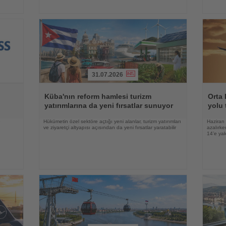
31.07.2026
Haberi
Haberi
Oku
Oku
Küba'nın reform hamlesi turizm
Orta 
yatırımlarına da yeni fırsatlar sunuyor
yolu 
e
Hükümetin özel sektöre açtığı yeni alanlar, turizm yatırımları
Haziran 
ve ziyaretçi altyapısı açısından da yeni fırsatlar yaratabilir
azalırke
14’e yak