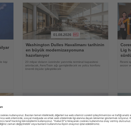
01.08.2026
Haberi
Haberi
Washington Dulles Havalimanı tarihinin
Coren
Oku
Oku
ilyar
en büyük modernizasyonuna
Lig h
hazırlanıyor
sürd
e kişi
20 milyar doların üzerinde yatırımla terminal kapasitesi
Resmi s
artırılacak, AeroTrain ağı genişletilecek ve yolcu konforu
sezon ve
önemli ölçüde iyileştirilecek
31.07.2026