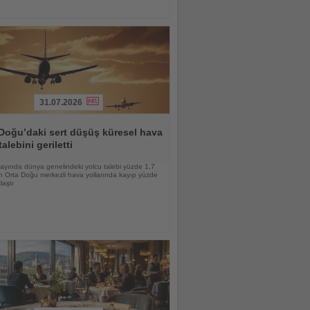
31.07.2026
Doğu’daki sert düşüş küresel hava
talebini geriletti
ayında dünya genelindeki yolcu talebi yüzde 1,7
n Orta Doğu merkezli hava yollarında kayıp yüzde
laştı