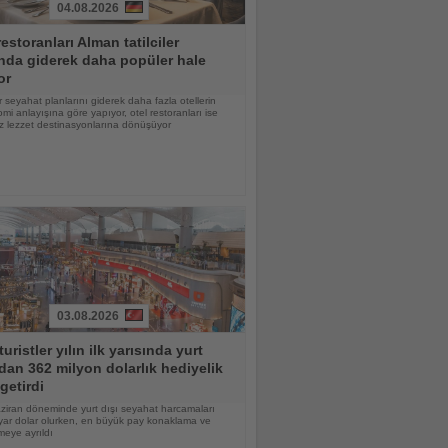
04.08.2026
restoranları Alman tatilciler
nda giderek daha popüler hale
or
 seyahat planlarını giderek daha fazla otellerin
mi anlayışına göre yapıyor, otel restoranları ise
z lezzet destinasyonlarına dönüşüyor
03.08.2026
turistler yılın ilk yarısında yurt
dan 362 milyon dolarlık hediyelik
getirdi
ziran döneminde yurt dışı seyahat harcamaları
yar dolar olurken, en büyük pay konaklama ve
eye ayrıldı