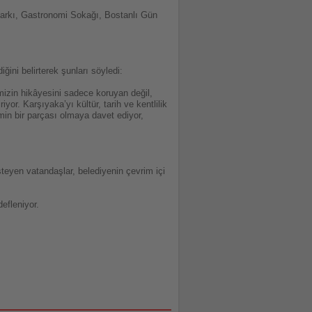
 Parkı, Gastronomi Sokağı, Bostanlı Gün
ini belirterek şunları söyledi:
imizin hikâyesini sadece koruyan değil,
or. Karşıyaka’yı kültür, tarih ve kentlilik
imin bir parçası olmaya davet ediyor,
teyen vatandaşlar, belediyenin çevrim içi
efleniyor.