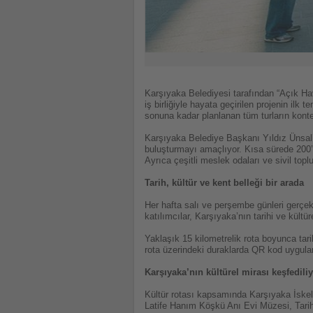
Karşıyaka Belediyesi tarafından “Açık Hav
iş birliğiyle hayata geçirilen projenin ilk
sonuna kadar planlanan tüm turların konte
Karşıyaka Belediye Başkanı Yıldız Ünsal’ın
buluşturmayı amaçlıyor. Kısa sürede 200’den
Ayrıca çeşitli meslek odaları ve sivil topl
Tarih, kültür ve kent belleği bir arada
Her hafta salı ve perşembe günleri gerçekl
katılımcılar, Karşıyaka’nın tarihi ve kültü
Yaklaşık 15 kilometrelik rota boyunca tari
rota üzerindeki duraklarda QR kod uygulama
Karşıyaka’nın kültürel mirası keşfedili
Kültür rotası kapsamında Karşıyaka İske
Latife Hanım Köşkü Anı Evi Müzesi, Tarihi 