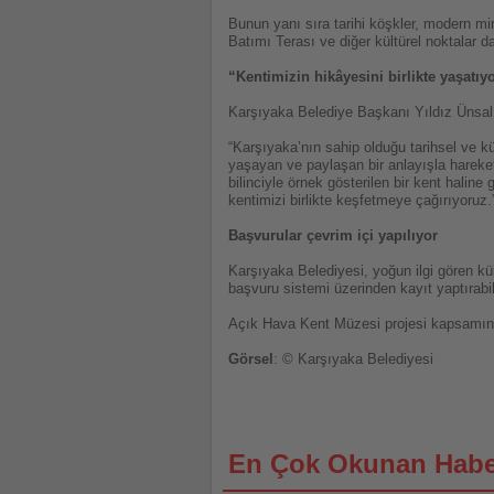
Bunun yanı sıra tarihi köşkler, modern mi
Batımı Terası ve diğer kültürel noktalar d
“Kentimizin hikâyesini birlikte yaşatıy
Karşıyaka Belediye Başkanı Yıldız Ünsal, p
“Karşıyaka’nın sahip olduğu tarihsel ve kü
yaşayan ve paylaşan bir anlayışla hareket e
bilinciyle örnek gösterilen bir kent halin
kentimizi birlikte keşfetmeye çağırıyoruz.
Başvurular çevrim içi yapılıyor
Karşıyaka Belediyesi, yoğun ilgi gören kü
başvuru sistemi üzerinden kayıt yaptırabil
Açık Hava Kent Müzesi projesi kapsamında 
Görsel
: © Karşıyaka Belediyesi
En Çok Okunan Habe