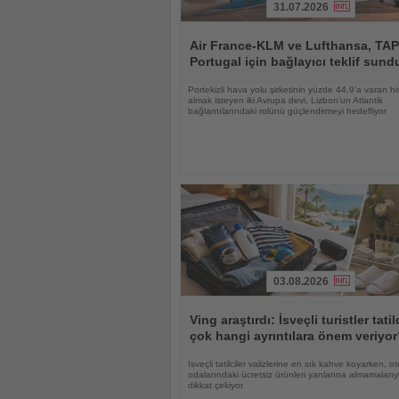
31.07.2026
Haberi
Oku
Air France-KLM ve Lufthansa, TAP
Portugal için bağlayıcı teklif sund
Portekizli hava yolu şirketinin yüzde 44,9’a varan hi
almak isteyen iki Avrupa devi, Lizbon’un Atlantik
bağlantılarındaki rolünü güçlendirmeyi hedefliyor
03.08.2026
Haberi
Oku
Ving araştırdı: İsveçli turistler tati
çok hangi ayrıntılara önem veriyo
İsveçli tatilciler valizlerine en sık kahve koyarken, ot
odalarındaki ücretsiz ürünleri yanlarına almamalarıy
dikkat çekiyor