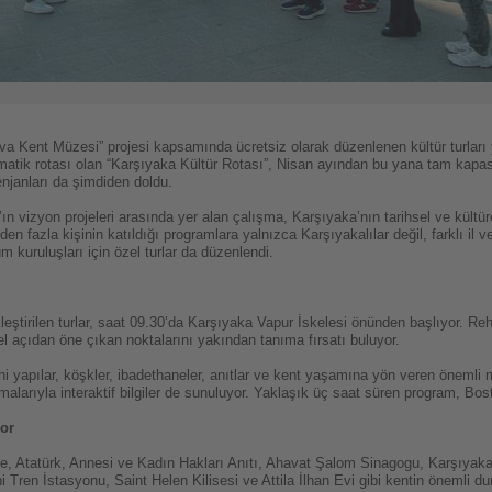
a Kent Müzesi” projesi kapsamında ücretsiz olarak düzenlenen kültür turları 
 tematik rotası olan “Karşıyaka Kültür Rotası”, Nisan ayından bu yana tam kapasi
njanları da şimdiden doldu.
 vizyon projeleri arasında yer alan çalışma, Karşıyaka’nın tarihsel ve kültüre
 fazla kişinin katıldığı programlara yalnızca Karşıyakalılar değil, farklı il ve i
um kuruluşları için özel turlar da düzenlendi.
eştirilen turlar, saat 09.30’da Karşıyaka Vapur İskelesi önünden başlıyor. Reh
rel açıdan öne çıkan noktalarını yakından tanıma fırsatı buluyor.
hi yapılar, köşkler, ibadethaneler, anıtlar ve kent yaşamına yön veren önemli m
larıyla interaktif bilgiler de sunuluyor. Yaklaşık üç saat süren program, Bost
yor
le, Atatürk, Annesi ve Kadın Hakları Anıtı, Ahavat Şalom Sinagogu, Karşıyak
Tren İstasyonu, Saint Helen Kilisesi ve Attila İlhan Evi gibi kentin önemli dura