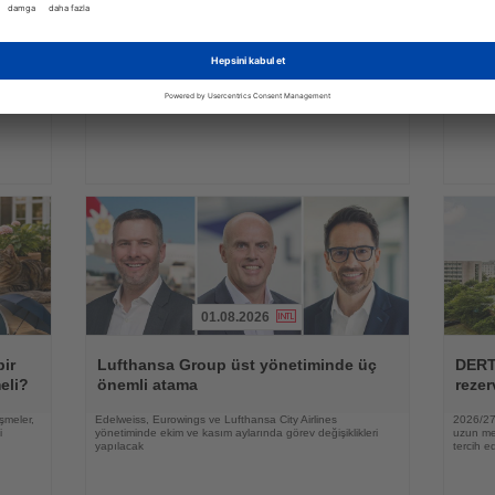
Haberi
Haberi
Oku
Oku
yi
Kapadokya Balon Festivali 30 figürlü
Alman
balonla başladı
zama
irası
Dokuz ülkeden gelen sıcak hava balonları gün doğumunda
YouGov a
peribacaları üzerinde gösteri uçuşu yaptı
lüksün a
zaman ve
01.08.2026
Haberi
Haberi
Oku
Oku
bir
Lufthansa Group üst yönetiminde üç
DERT
eli?
önemli atama
rezer
şmeler,
Edelweiss, Eurowings ve Lufthansa City Airlines
2026/27 
i
yönetiminde ekim ve kasım aylarında görev değişiklikleri
uzun mes
yapılacak
tercih ed