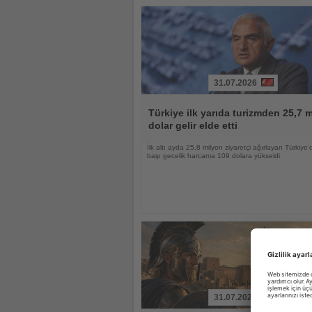
31.07.2026
Haberi
Oku
Türkiye ilk yarıda turizmden 25,7 m
dolar gelir elde etti
İlk altı ayda 25,8 milyon ziyaretçi ağırlayan Türkiye’d
başı gecelik harcama 109 dolara yükseldi
31.07.2026