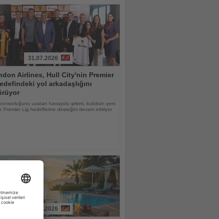
31.07.2026
don Airlines, Hull City'nin Premier
edefindeki yol arkadaşlığını
ürüyor
ponsorluğunu uzatan havayolu şirketi, kulübün yeni
 Premier Lig hedeflerine desteğini devam ettiriyor
31.07.2026