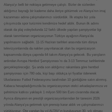
Alanya‘yı belli bir noktaya getirmeye çalıştı. Bizler de sizlerden
aldığımız bayrağı bir kademe daha ileriye götürmek ve Alanya’nın imaj
kazanması adına çalışmalarımızı sürdürdük. İlk etapta biz yola
çıkışımızda spor turizmini kendimize hedef aldık. Bunun ilk adımı
olarak da plaj voleybolunda 12 farklı ülkede yapılan şampiyonlar ligi
olarak tanımlanan organizasyonun Türkiye ayağının Alanya’da
yapılmasını sağladık. 11-15 Haziran tarihleri arasında tüm dünya
televizyonlarında da naklen yayınlanacak olan bu organizasyon
kapsamında dünya çapında 64 takım Alanya’ya gelecek. Bu yarışların
ardından Avrupa Hentbol Şampiyonası’nı da 3-13 Temmuz tarihlerinde
gerçekleştireceğiz. Şu anda son aldığımız rakamlara göre hentbol
şampiyonası için 780 oda, kişi başı oldukça iyi fiyatlar ödenerek
Uluslararası Futbol Federasyonu tarafından 10 günlüğüne satın alınmış.
Kabaca hesapladığımızda bu organizasyonun otelci arkadaşlarımıza ve
şehrimize katkısı yaklaşık 1 milyon 500 bin Euro civarında olacak.
Ayrıca dünyanın en prestijli organizasyonlarından bir tanesini 2026
yılında Alanya’ya getirmek için prensip karar aldık ve çalışmalarımızı
yürütüyoruz. Öte yandan bu yıl ALTAV’ın kuruluşunun 30. yılı olması