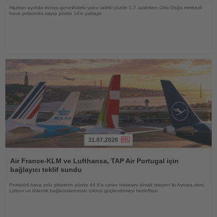
Haziran ayında dünya genelindeki yolcu talebi yüzde 1,7 azalırken Orta Doğu merkezli
hava yollarında kayıp yüzde 14’e yaklaştı
31.07.2026
Haberi
Oku
Air France-KLM ve Lufthansa, TAP Air Portugal için
bağlayıcı teklif sundu
Portekizli hava yolu şirketinin yüzde 44,9’a varan hissesini almak isteyen iki Avrupa devi,
Lizbon’un Atlantik bağlantılarındaki rolünü güçlendirmeyi hedefliyor