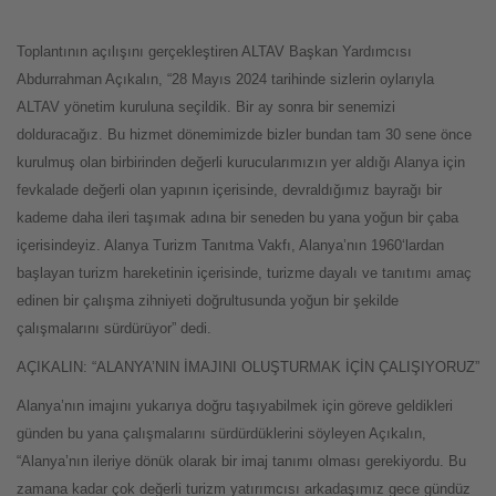
Toplantının açılışını gerçekleştiren ALTAV Başkan Yardımcısı
Abdurrahman Açıkalın, “28 Mayıs 2024 tarihinde sizlerin oylarıyla
ALTAV yönetim kuruluna seçildik. Bir ay sonra bir senemizi
dolduracağız. Bu hizmet dönemimizde bizler bundan tam 30 sene önce
kurulmuş olan birbirinden değerli kurucularımızın yer aldığı Alanya için
fevkalade değerli olan yapının içerisinde, devraldığımız bayrağı bir
kademe daha ileri taşımak adına bir seneden bu yana yoğun bir çaba
içerisindeyiz. Alanya Turizm Tanıtma Vakfı, Alanya’nın 1960‘lardan
başlayan turizm hareketinin içerisinde, turizme dayalı ve tanıtımı amaç
edinen bir çalışma zihniyeti doğrultusunda yoğun bir şekilde
çalışmalarını sürdürüyor” dedi.
AÇIKALIN: “ALANYA’NIN İMAJINI OLUŞTURMAK İÇİN ÇALIŞIYORUZ”
Alanya’nın imajını yukarıya doğru taşıyabilmek için göreve geldikleri
günden bu yana çalışmalarını sürdürdüklerini söyleyen Açıkalın,
“Alanya’nın ileriye dönük olarak bir imaj tanımı olması gerekiyordu. Bu
zamana kadar çok değerli turizm yatırımcısı arkadaşımız gece gündüz