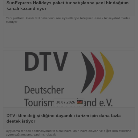
Oku
SunExpress Holidays paket tur satışlarına yeni bir dağıtım
kanalı kazandırıyor
Yeni platform, klasik tatil paketlerini aile ziyaretleriyle birleştiren esnek bir seyahat modeli
sunuyor
30.07.2026
Haberi
Oku
DTV iklim değişikliğine dayanıklı turizm için daha fazla
destek istiyor
Uygulama rehberi destinasyonların sıcak hava, aşırı hava olayları ve diğer iklim etkilerine
uyum sağlamasına yardımcı olacak