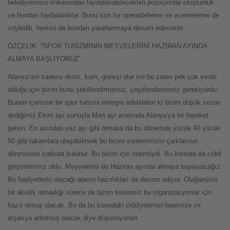
belediyemizin imkanından faydalanabilecekleri pozisyonlar oluşturduk
ve bundan faydalandılar. Bunu tüm tur operatörlerine ve acentelerine de
söyledik, herkes de bundan yararlanmaya devam edecektir.
ÖZÇELİK: “SPOR TURİZMİNİN MEYVELERİNİ HAZİRAN AYINDA
ALMAYA BAŞLIYORUZ”
Alanya’nın sadece deniz, kum, güneşi olur ise bu zaten pek çok yerde
olduğu için bizim bunu şekillendirmemiz, çeşitlendirmemiz gerekiyordu.
Bunun içerisine bir spor turizmi entegre edebilelim ki bizim düşük sezon
dediğimiz Ekim ayı sonuyla Mart ayı arasında Alanya’ya bir hareket
gelsin. En azından yaz ayı gibi olmasa da bu dönemde yüzde 40 yüzde
50 gibi rakamlara ulaşabilirsek bu bizim sistemimizin çarklarının
dönmesine katkıda bulunur. Bu bizim için önemliydi. Bu konuda da ciddi
girişimlerimiz oldu. Meyvelerini de Haziran ayında almaya başlayacağız.
Bu faaliyetlerin olacağı alanın hazırlıkları da devam ediyor. Olağanüstü
bir aksilik olmadığı sürece de bizim tesisimiz bu organizasyonlar için
hazır olmuş olacak. Bu da bu konudaki ciddiyetimizi hepimize ve
dışarıya anlatmış olacak diye düşünüyorum.