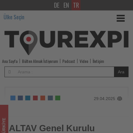
DE
EN
TR
ALTAV
Ülke Seçin
Genel
Kurulu
gerçekleştirildi
-
Ana Sayfa
Bülten Almak İstiyorum
Podcast
Video
İletişim
Tourexpi,
Ara
sizler
için
29.04.2025
turizmde
olup
TÜRKIYE
bitenleri
ALTAV Genel Kurulu
ALTAV Genel Kurulu gerçekleştirildi