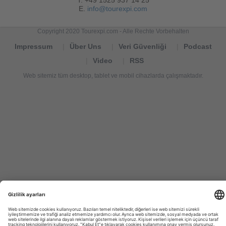
T. +49 1525 937 14 25
E.
info@tourexpi.com
Copyright 2020 Tourexpi.com - Alle Rechte Vorbehalten
Impressum
Über Uns
Veri Güvenliği
Podcast
Video
RSS
Web sitemiz tüm desktop, tablet ve mobil cihazlarda çalışmaktadır.
Tourexpi,
turizm
haberleri,
Reisebüros,
tourism
news,
noticias
de
turismo,
Tourismus
Nachrichten,
новости
туризма,
travel