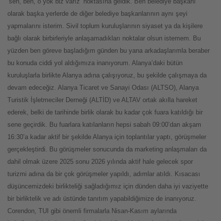
‘sen, ben, o yok biz varız’ noktasına geldik. Ben belediye başkanı
olarak başka yerlerde de diğer belediye başkanlarının aynı şeyi
yapmalarını isterim. Sivil toplum kuruluşlarının siyaset ya da kişilere
bağlı olarak birbirleriyle anlaşamadıkları noktalar olsun istemem. Bu
yüzden ben göreve başladığım günden bu yana arkadaşlarımla beraber
bu konuda ciddi yol aldığımıza inanıyorum. Alanya’daki bütün
kuruluşlarla birlikte Alanya adına çalışıyoruz, bu şekilde çalışmaya da
devam edeceğiz. Alanya Ticaret ve Sanayi Odası (ALTSO), Alanya
Turistik İşletmeciler Derneği (ALTİD) ve ALTAV ortak akılla hareket
ederek, belki de tarihinde birlik olarak bu kadar çok fuara katıldığı bir
sene geçirdik. Bu fuarlara katılanların hepsi sabah 09:00’dan akşam
16:30’a kadar aktif bir şekilde Alanya için toplantılar yaptı, görüşmeler
gerçekleştirdi. Bu görüşmeler sonucunda da marketing anlaşmaları da
dahil olmak üzere 2025 sonu 2026 yılında aktif hale gelecek spor
turizmi adına da bir çok görüşmeler yapıldı, adımlar atıldı. Kısacası
düşüncemizdeki birlikteliği sağladığımız için dünden daha iyi vaziyette
bir birliktelik ve adı üstünde tanıtım yapabildiğimize de inanıyoruz.
Corendon, TUI gibi önemli firmalarla Nisan-Kasım aylarında