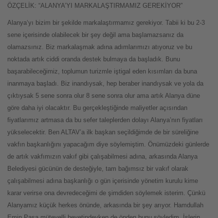
ÖZÇELİK: “ALANYA’YI MARKALAŞTIRMAMIZ GEREKİYOR”
Alanya‘yı bizim bir şekilde markalaştırmamız gerekiyor. Tabii ki bu 2-3
sene içerisinde olabilecek bir şey değil ama başlamazsanız da
olamazsınız. Biz markalaşmak adına adımlarımızı atıyoruz ve bu
noktada artık ciddi oranda destek bulmaya da başladık. Bunu
başarabileceğimiz, toplumun turizmle iştigal eden kısımları da buna
inanmaya başladı. Biz inandıysak, hep beraber inandıysak ve yola da
çıktıysak 5 sene sonra olur 8 sene sonra olur ama artık Alanya düne
göre daha iyi olacaktır. Bu gerçekleştiğinde maliyetler açısından
fiyatlarımız artmasa da bu sefer taleplerden dolayı Alanya’nın fiyatları
yükselecektir. Ben ALTAV’a ilk başkan seçildiğimde de bir süreliğine
vakfın başkanlığını yapacağım diye söylemiştim. Önümüzdeki günlerde
de artık vakfımızın vakıf gibi çalışabilmesi adına, arkasında Alanya
Belediyesi gücünün de desteğiyle, tam bağımsız bir vakıf olarak
çalışabilmesi adına başkanlığı o gün içerisinde yönetim kurulu kime
karar verirse ona devredeceğimi de şimdiden söylemek isterim. Çünkü
Alanyamız küçük herkes önünde, arkasında bir şey arıyor. Hamdullah
Emin Paşa mütevelli heyetindeyken de önden bunu söyledim. İşlerin