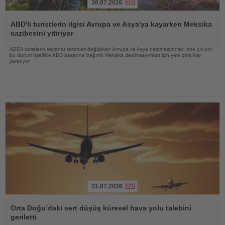
30.07.2026
Haberi
Oku
ABD'li turistlerin ilgisi Avrupa ve Asya'ya kayarken Meksika
cazibesini yitiriyor
ABD'li turistlerin seyahat tercihleri değişirken Avrupa ve Asya destinasyonları öne çıkıyor,
bu durum özellikle ABD pazarına bağımlı Meksika destinasyonları için yeni zorluklar
yaratıyor
31.07.2026
Haberi
Oku
Orta Doğu’daki sert düşüş küresel hava yolu talebini
geriletti