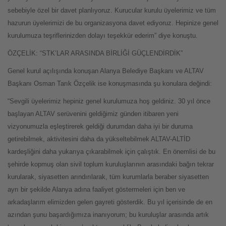
sebebiyle özel bir davet planlıyoruz. Kurucular kurulu üyelerimiz ve tüm
hazurun üyelerimizi de bu organizasyona davet ediyoruz. Hepinize genel
kurulumuza teşriflerinizden dolayı teşekkür ederim” diye konuştu.
ÖZÇELİK: “STK’LAR ARASINDA BİRLİĞİ GÜÇLENDİRDİK”
Genel kurul açılışında konuşan Alanya Belediye Başkanı ve ALTAV
Başkanı Osman Tarık Özçelik ise konuşmasında şu konulara değindi:
“Sevgili üyelerimiz hepiniz genel kurulumuza hoş geldiniz. 30 yıl önce
başlayan ALTAV serüvenini geldiğimiz günden itibaren yeni
vizyonumuzla eşleştirerek geldiği durumdan daha iyi bir duruma
getirebilmek, aktivitesini daha da yükseltebilmek ALTAV-ALTİD
kardeşliğini daha yukarıya çıkarabilmek için çalıştık. En önemlisi de bu
şehirde kopmuş olan sivil toplum kuruluşlarının arasındaki bağın tekrar
kurularak, siyasetten arındırılarak, tüm kurumlarla beraber siyasetten
ayrı bir şekilde Alanya adına faaliyet göstermeleri için ben ve
arkadaşlarım elimizden gelen gayreti gösterdik. Bu yıl içerisinde de en
azından şunu başardığımıza inanıyorum; bu kuruluşlar arasında artık