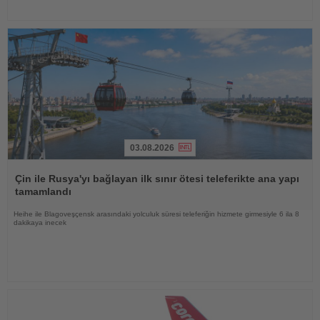
03.08.2026
Haberi
Oku
Çin ile Rusya'yı bağlayan ilk sınır ötesi teleferikte ana yapı
tamamlandı
Heihe ile Blagoveşçensk arasındaki yolculuk süresi teleferiğin hizmete girmesiyle 6 ila 8
dakikaya inecek