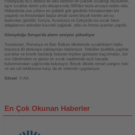
Polonya'da 40,5 derece ile ülke tarihinin en yüksek sıcaklığı ölçülürken,
aşırı sıcaklar demir yolu altyapısında 300'den fazla arızaya neden oldu.
Hollanda'da son yılların en şiddetli gök gürültülü fırtınalarından biri
yaşandı ve Amsterdam başta olmak üzere birçok kentte ani su
baskınları görüldü. İsviçre, Avusturya ve Çekya'da ise sıcak hava
dalgalarının ardından kuvvetli sağanak, dolu ve fırtına uyarıları yapıldı.
Güneydoğu Avrupa'da alarm seviyesi yükseliyor
Yunanistan, Romanya ve Batı Balkan ülkelerinde sıcaklıkların hafta
boyunca 40 dereceye yaklaşması bekleniyor. Yetkililer özellikle yaşlılar,
çocuklar ve kronik hastalığı bulunan kişilere güneşten kaçınmaları, bol
sıvı tüketmeleri ve günün en sıcak saatlerinde açık havada
bulunmamaları çağrısında bulunuyor. Birçok ülkede orman yangını riski
ve ani sel tehlikesine karşı da ek önlemler uygulanıyor.
Görsel
: © AA
En Çok Okunan Haberler