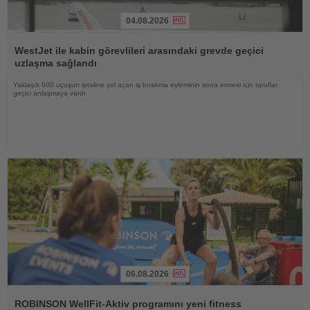
04.08.2026
Haberi
Oku
WestJet ile kabin görevlileri arasındaki grevde geçici
uzlaşma sağlandı
Yaklaşık 600 uçuşun iptaline yol açan iş bırakma eyleminin sona ermesi için taraflar
geçici anlaşmaya vardı
06.08.2026
Haberi
Oku
ROBINSON WellFit-Aktiv programını yeni fitness