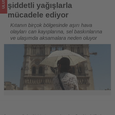
için
şiddetli yağışlarla
turizmde
mücadele ediyor
olup
Kıtanın birçok bölgesinde aşırı hava
olayları can kayıplarına, sel baskınlarına
bitenleri
ve ulaşımda aksamalara neden oluyor
takip
ediyor!