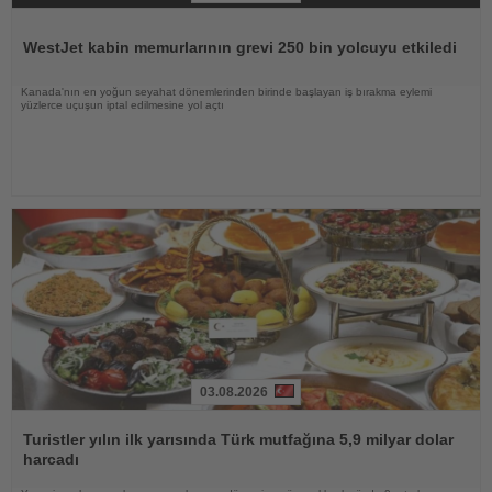
Haberi
Oku
WestJet kabin memurlarının grevi 250 bin yolcuyu etkiledi
Kanada'nın en yoğun seyahat dönemlerinden birinde başlayan iş bırakma eylemi
yüzlerce uçuşun iptal edilmesine yol açtı
03.08.2026
Haberi
Oku
Turistler yılın ilk yarısında Türk mutfağına 5,9 milyar dolar
harcadı