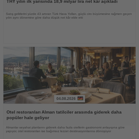
THY yılın ilk yarısında 18,9 milyar lira net kâr açıkladı
Satış gelirlerini yüzde 43 artıran Türk Hava Yolları, güçlü ciro büyümesine rağmen geçen
yılın aynı dönemine göre daha düşük net kâr elde etti
04.08.2026
Haberi
Oku
Otel restoranları Alman tatilciler arasında giderek daha
popüler hale geliyor
Almanlar seyahat planlarını giderek daha fazla otellerin gastronomi anlayışına göre
yapıyor, otel restoranları ise bağımsız lezzet destinasyonlarına dönüşüyor