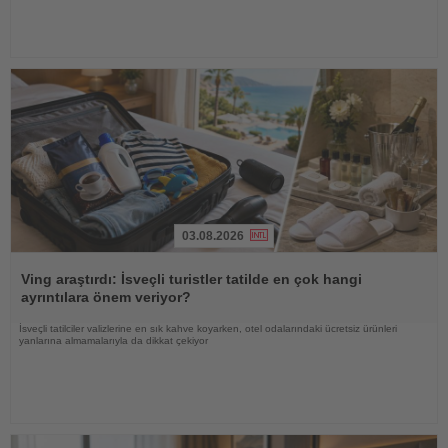
03.08.2026
Haberi
Oku
Ving araştırdı: İsveçli turistler tatilde en çok hangi
ayrıntılara önem veriyor?
İsveçli tatilciler valizlerine en sık kahve koyarken, otel odalarındaki ücretsiz ürünleri
yanlarına almamalarıyla da dikkat çekiyor