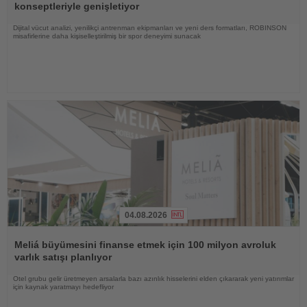
konseptleriyle genişletiyor
Dijital vücut analizi, yenilikçi antrenman ekipmanları ve yeni ders formatları, ROBINSON
misafirlerine daha kişiselleştirilmiş bir spor deneyimi sunacak
04.08.2026
Haberi
Oku
Meliá büyümesini finanse etmek için 100 milyon avroluk
varlık satışı planlıyor
Otel grubu gelir üretmeyen arsalarla bazı azınlık hisselerini elden çıkararak yeni yatırımlar
için kaynak yaratmayı hedefliyor