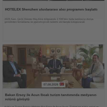
Haberi
Oku
HOTELEX Shenzhen uluslararası alıcı programını başlattı
2026 fuarı, Çin'in Greater Bay Area bölgesinde 2.500'den fazla katılımcıyı dünya
genelinden konaklama ve yiyecek-içecek sektörü alıcılarıyla buluşturacak
07.08.2026
Haberi
Oku
Bakan Ersoy ile Acun Ilıcalı turizm tanıtımında medyanın
rolünü görüştü
Kültür ve Turizm Bakanı Mehmet Nuri Ersoy ile Acun Ilıcalı, Türkiye’nin kültür, sanat ve