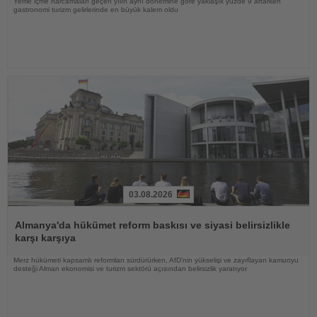
Yeme içme harcamaları geçen yılın aynı dönemine göre yaklaşık yüzde 9 artarken
gastronomi turizm gelirlerinde en büyük kalem oldu
03.08.2026
Haberi
Oku
Almanya'da hükümet reform baskısı ve siyasi belirsizlikle
karşı karşıya
Merz hükümeti kapsamlı reformları sürdürürken, AfD'nin yükselişi ve zayıflayan kamuoyu
desteği Alman ekonomisi ve turizm sektörü açısından belirsizlik yaratıyor