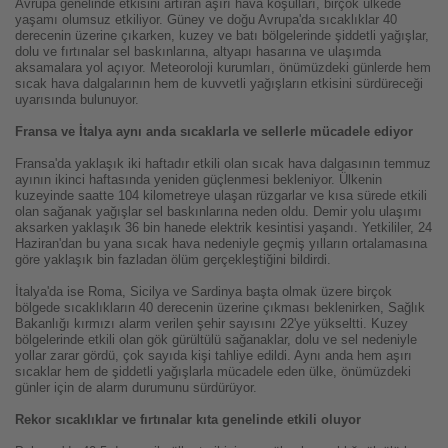
Avrupa genelinde etkisini artıran aşırı hava koşulları, birçok ülkede
yaşamı olumsuz etkiliyor. Güney ve doğu Avrupa'da sıcaklıklar 40
derecenin üzerine çıkarken, kuzey ve batı bölgelerinde şiddetli yağışlar,
dolu ve fırtınalar sel baskınlarına, altyapı hasarına ve ulaşımda
aksamalara yol açıyor. Meteoroloji kurumları, önümüzdeki günlerde hem
sıcak hava dalgalarının hem de kuvvetli yağışların etkisini sürdüreceği
uyarısında bulunuyor.
Fransa ve İtalya aynı anda sıcaklarla ve sellerle mücadele ediyor
Fransa'da yaklaşık iki haftadır etkili olan sıcak hava dalgasının temmuz
ayının ikinci haftasında yeniden güçlenmesi bekleniyor. Ülkenin
kuzeyinde saatte 104 kilometreye ulaşan rüzgarlar ve kısa sürede etkili
olan sağanak yağışlar sel baskınlarına neden oldu. Demir yolu ulaşımı
aksarken yaklaşık 36 bin hanede elektrik kesintisi yaşandı. Yetkililer, 24
Haziran'dan bu yana sıcak hava nedeniyle geçmiş yılların ortalamasına
göre yaklaşık bin fazladan ölüm gerçekleştiğini bildirdi.
İtalya'da ise Roma, Sicilya ve Sardinya başta olmak üzere birçok
bölgede sıcaklıkların 40 derecenin üzerine çıkması beklenirken, Sağlık
Bakanlığı kırmızı alarm verilen şehir sayısını 22'ye yükseltti. Kuzey
bölgelerinde etkili olan gök gürültülü sağanaklar, dolu ve sel nedeniyle
yollar zarar gördü, çok sayıda kişi tahliye edildi. Aynı anda hem aşırı
sıcaklar hem de şiddetli yağışlarla mücadele eden ülke, önümüzdeki
günler için de alarm durumunu sürdürüyor.
Rekor sıcaklıklar ve fırtınalar kıta genelinde etkili oluyor