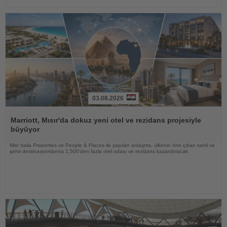
03.08.2026
Haberi
Oku
Marriott, Mısır'da dokuz yeni otel ve rezidans projesiyle
büyüyor
Misr Italia Properties ve People & Places ile yapılan anlaşma, ülkenin öne çıkan sahil ve
şehir destinasyonlarına 1.500'den fazla otel odası ve rezidans kazandıracak