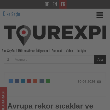
DE
EN
TR
Avrupa
Ülke Seçin
rekor
sıcaklar
ve
şiddetli
Ana Sayfa
Bülten Almak İstiyorum
Podcast
Video
İletişim
yağışlarla
Ara
mücadele
ediyor
30.06.2026
-
Tourexpi,
ULUSLARARASI
sizler
Avrupa rekor sıcaklar ve
Avrupa rekor sıcaklar ve şiddetli yağışlarla mücadele ediyor