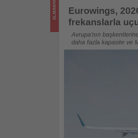
ALMANYA
genişletiyor
Eurowings, 2026 yaz sezonunda
Eurowings, 2026
-
frekanslarla uçu
Tourexpi,
Avrupa’nın başkentlerine
sizler
daha fazla kapasite ve M
için
turizmde
olup
bitenleri
takip
ediyor!