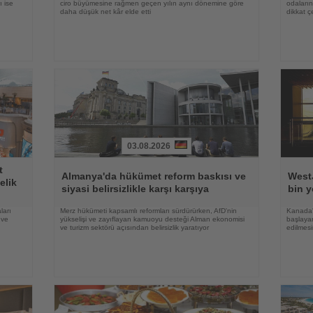
ı ise
ciro büyümesine rağmen geçen yılın aynı dönemine göre
odaların
daha düşük net kâr elde etti
dikkat ç
03.08.2026
Haberi
Haberi
t
Oku
Oku
Almanya'da hükümet reform baskısı ve
WestJ
elik
siyasi belirsizlikle karşı karşıya
bin y
ları
Merz hükümeti kapsamlı reformları sürdürürken, AfD'nin
Kanada'
 ve
yükselişi ve zayıflayan kamuoyu desteği Alman ekonomisi
başlayan
ve turizm sektörü açısından belirsizlik yaratıyor
edilmesi