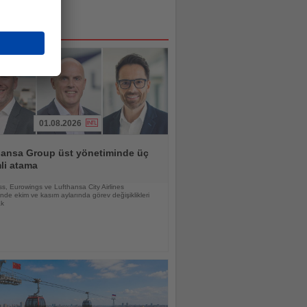
01.08.2026
hansa Group üst yönetiminde üç
li atama
s, Eurowings ve Lufthansa City Airlines
nde ekim ve kasım aylarında görev değişiklikleri
ak