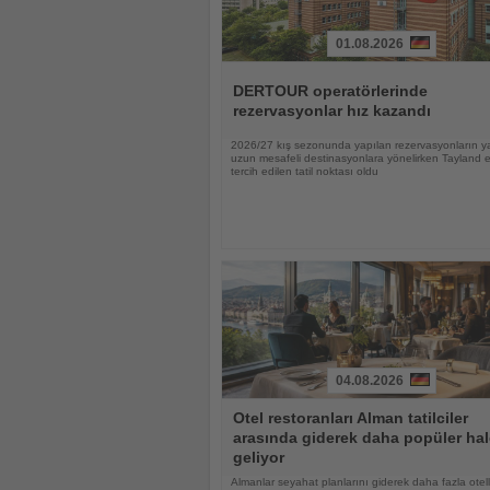
01.08.2026
Haberi
Oku
DERTOUR operatörlerinde
rezervasyonlar hız kazandı
2026/27 kış sezonunda yapılan rezervasyonların ya
uzun mesafeli destinasyonlara yönelirken Tayland 
tercih edilen tatil noktası oldu
04.08.2026
Haberi
Otel restoranları Alman tatilciler
Oku
arasında giderek daha popüler hal
geliyor
Almanlar seyahat planlarını giderek daha fazla otell