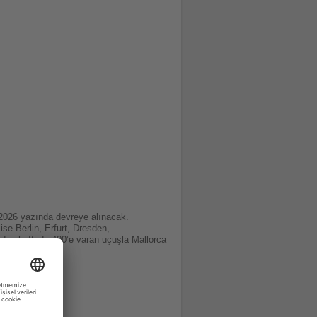
 2026 yazında devreye alınacak.
se Berlin, Erfurt, Dresden,
dan haftada 400’e varan uçuşla Mallorca