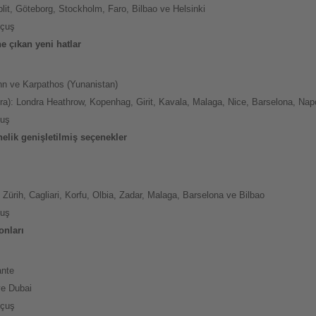
plit, Göteborg, Stockholm, Faro, Bilbao ve Helsinki
uçuş
ne çıkan yeni hatlar
inn ve Karpathos (Yunanistan)
 sıra): Londra Heathrow, Kopenhag, Girit, Kavala, Malaga, Nice, Barselona, Na
çuş
nelik genişletilmiş seçenekler
 Zürih, Cagliari, Korfu, Olbia, Zadar, Malaga, Barselona ve Bilbao
çuş
onları
ante
ve Dubai
uçuş