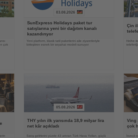
03.08.2026
Haberi
Haberi
SunExpress Holidays paket tur
Oku
Oku
Çin i
satışlarına yeni bir dağıtım kanalı
telef
kazandırıyor
rısı
Yeni platform, klasik tatil paketlerini aile ziyaretleriyle
Heihe il
en çok
birleştiren esnek bir seyahat modeli sunuyor
teleferi
05.08.2026
Haberi
Haberi
Oku
Oku
THY yılın ilk yarısında 18,9 milyar lira
Ving 
e
net kâr açıkladı
çok h
erin
Satış gelirlerini yüzde 43 artıran Türk Hava Yolları, güçlü
İsveçli t