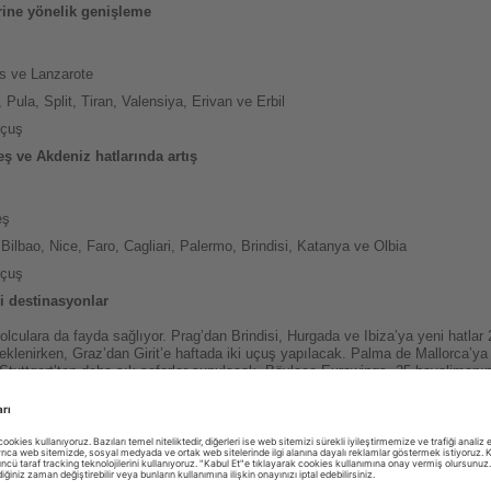
erine yönelik genişleme
lis ve Lanzarote
 Pula, Split, Tiran, Valensiya, Erivan ve Erbil
uçuş
akeş ve Akdeniz hatlarında artış
eş
Bilbao, Nice, Faro, Cagliari, Palermo, Brindisi, Katanya ve Olbia
uçuş
i destinasyonlar
lculara da fayda sağlıyor. Prag’dan Brindisi, Hurgada ve Ibiza’ya yeni hatlar
eklenirken, Graz’dan Girit’e haftada iki uçuş yapılacak. Palma de Mallorca’ya i
tuttgart’tan daha sık seferler sunulacak. Böylece Eurowings, 25 havalimanın
ekiştiriyor.