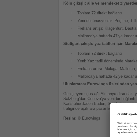
Köln çıkışlı: aile ve memleket ziyaretl
·
Toplam 72 direkt bağlantı
·
Yeni destinasyonlar: Priştine, Tif
·
Frekans artışı: Klagenfurt, Bastia,
·
Mallorca’ya haftada 47’ye kadar 
Stuttgart çıkışlı: yaz tatilleri için Mar
·
Toplam 72 direkt bağlantı
·
Yeni: Yaz tatili döneminde Marak
·
Frekans artışı: Malaga, Mallorca, 
·
Mallorca’ya haftada 42’ye kadar 
Uluslararası Eurowings üslerinden yen
Genişleyen uçuş ağı Almanya dışındaki yo
Salzburg’dan Cenova’ya yeni bir bağlantı 
Karlsruhe/Baden-Baden, Saarbrücken ve S
trafiğinde açık ara pazar lideri konumunu p
Resim
: © Eurowings