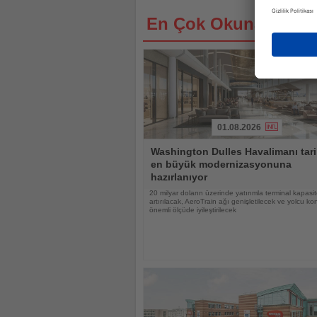
En Çok Okunan Habe
01.08.2026
Haberi
Washington Dulles Havalimanı tari
Oku
en büyük modernizasyonuna
hazırlanıyor
20 milyar doların üzerinde yatırımla terminal kapasit
artırılacak, AeroTrain ağı genişletilecek ve yolcu ko
önemli ölçüde iyileştirilecek