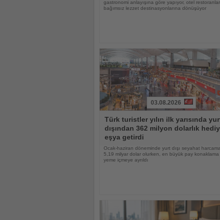
gastronomi anlayışına göre yapıyor, otel restoranlar
bağımsız lezzet destinasyonlarına dönüşüyor
03.08.2026
Haberi
Türk turistler yılın ilk yarısında yur
Oku
dışından 362 milyon dolarlık hediy
eşya getirdi
Ocak-haziran döneminde yurt dışı seyahat harcama
5,19 milyar dolar olurken, en büyük pay konaklama
yeme içmeye ayrıldı