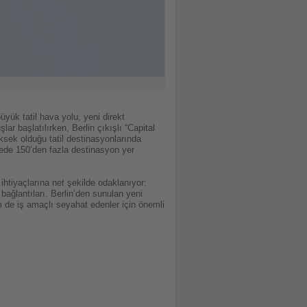
ük tatil hava yolu, yeni direkt
lar başlatılırken, Berlin çıkışlı “Capital
sek olduğu tatil destinasyonlarında
ede 150’den fazla destinasyon yer
htiyaçlarına net şekilde odaklanıyor:
bağlantıları. Berlin’den sunulan yeni
m de iş amaçlı seyahat edenler için önemli