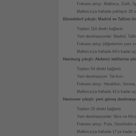
·
Frekans artışı: Mallorca, Zürih, S
·
Mallorca’ya haftada yaklaşık 28 
Düsseldorf çıkışlı: Madrid ve Tallinn ö
·
Toplam 114 direkt bağlantı
·
Yeni destinasyonlar: Madrid, Tall
·
Frekans artışı (diğerlerinin yanı
·
Mallorca’ya haftada 64’e kadar u
Hamburg çıkışlı: Akdeniz tatillerine yö
·
Toplam 54 direkt bağlantı
·
Yeni destinasyon: Tel Aviv
·
Frekans artışı: Heraklion, Verona,
·
Mallorca’ya haftada 41’e kadar u
Hannover çıkışlı: yeni güneş destinasy
·
Toplam 20 direkt bağlantı
·
Yeni destinasyonlar: Nice ve Alic
·
Frekans artışı: Pula, Stockholm 
·
Mallorca’ya haftada 17’ye kadar 