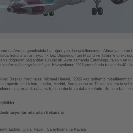
ında Avrupa genelindeki hat ağını yeniden şekillendiriyor. Almanya’nın en büy
arda frekansları artırıyor. İlk kez Düsseldorf’tan Madrid ve Tallinn’e direkt uçuş
a’ya doğrudan bağlantılar sunulacak. Aynı zamanda Eurowings, talebin en yük
 ve konfor sağlamayı hedefliyor. Havayolunun 2026 yaz ağında toplamda 40 ülk
ileri Başkan Yardımcısı Michael Händel, “2026 yaz tarifemiz misafirlerimizin i
zla kapasite ve Lizbon, Londra, Madrid, Saraybosna ve Tallinn gibi cazip şehir 
rlerine ulaşım artık daha hızlı, daha direkt ve daha konforlu. Bu hem tatil he
şiklikler
il destinasyonlarında artan frekanslar
hrow, Lizbon, Olbia, Napoli, Saraybosna ve Kavala