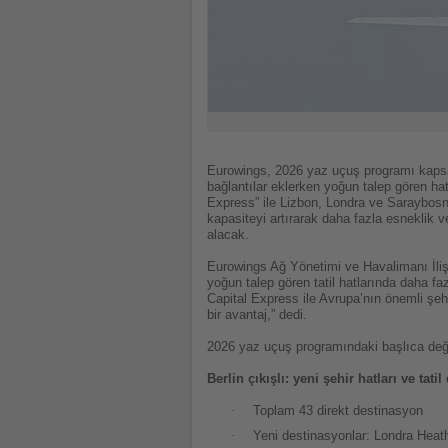
Eurowings, 2026 yaz uçuş programı kapsam
bağlantılar eklerken yoğun talep gören hatl
Express” ile Lizbon, Londra ve Saraybosn
kapasiteyi artırarak daha fazla esneklik
alacak.
Eurowings Ağ Yönetimi ve Havalimanı İlişk
yoğun talep gören tatil hatlarında daha fa
Capital Express ile Avrupa’nın önemli şehi
bir avantaj,” dedi.
2026 yaz uçuş programındaki başlıca deği
Berlin çıkışlı: yeni şehir hatları ve tat
·
Toplam 43 direkt destinasyon
·
Yeni destinasyonlar: Londra Heat