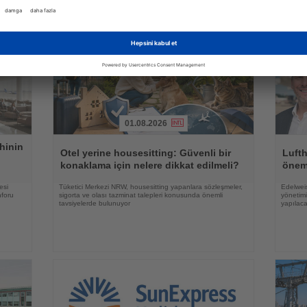
rler
01.08.2026
Haberi
Haberi
hinin
Oku
Oku
Otel yerine housesitting: Güvenli bir
Luft
konaklama için nelere dikkat edilmeli?
önem
esi
Tüketici Merkezi NRW, housesitting yapanlara sözleşmeler,
Edelweis
nforu
sigorta ve olası tazminat talepleri konusunda önemli
yönetimi
tavsiyelerde bulunuyor
yapılac