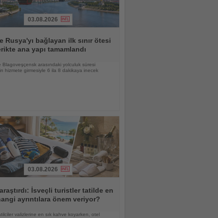
03.08.2026
le Rusya'yı bağlayan ilk sınır ötesi
erikte ana yapı tamamlandı
e Blagoveşçensk arasındaki yolculuk süresi
ğin hizmete girmesiyle 6 ila 8 dakikaya inecek
03.08.2026
araştırdı: İsveçli turistler tatilde en
angi ayrıntılara önem veriyor?
atilciler valizlerine en sık kahve koyarken, otel