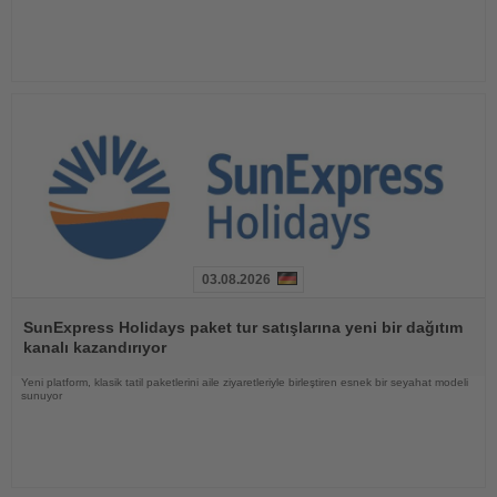
03.08.2026
Haberi
Oku
SunExpress Holidays paket tur satışlarına yeni bir dağıtım
kanalı kazandırıyor
Yeni platform, klasik tatil paketlerini aile ziyaretleriyle birleştiren esnek bir seyahat modeli
sunuyor