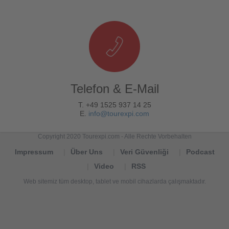
Telefon & E-Mail
T. +49 1525 937 14 25
E.
info@tourexpi.com
Copyright 2020 Tourexpi.com - Alle Rechte Vorbehalten
Impressum
Über Uns
Veri Güvenliği
Podcast
Video
RSS
Web sitemiz tüm desktop, tablet ve mobil cihazlarda çalışmaktadır.
Tourexpi,
turizm
haberleri,
Reisebüros,