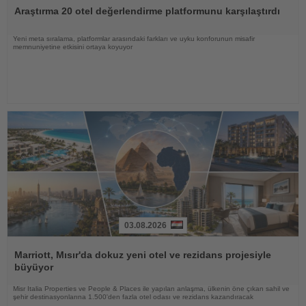
Oku
Araştırma 20 otel değerlendirme platformunu karşılaştırdı
Yeni meta sıralama, platformlar arasındaki farkları ve uyku konforunun misafir
memnuniyetine etkisini ortaya koyuyor
03.08.2026
Haberi
Oku
Marriott, Mısır'da dokuz yeni otel ve rezidans projesiyle
büyüyor
Misr Italia Properties ve People & Places ile yapılan anlaşma, ülkenin öne çıkan sahil ve
şehir destinasyonlarına 1.500'den fazla otel odası ve rezidans kazandıracak