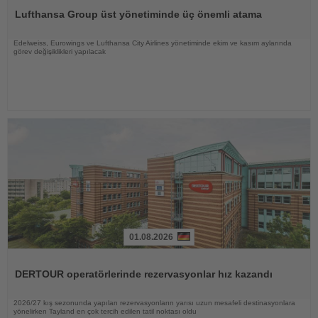
Oku
Lufthansa Group üst yönetiminde üç önemli atama
Edelweiss, Eurowings ve Lufthansa City Airlines yönetiminde ekim ve kasım aylarında
görev değişiklikleri yapılacak
01.08.2026
Haberi
Oku
DERTOUR operatörlerinde rezervasyonlar hız kazandı
2026/27 kış sezonunda yapılan rezervasyonların yarısı uzun mesafeli destinasyonlara
yönelirken Tayland en çok tercih edilen tatil noktası oldu