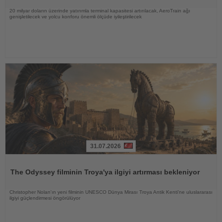
20 milyar doların üzerinde yatırımla terminal kapasitesi artırılacak, AeroTrain ağı
genişletilecek ve yolcu konforu önemli ölçüde iyileştirilecek
31.07.2026
Haberi
Oku
The Odyssey filminin Troya'ya ilgiyi artırması bekleniyor
Christopher Nolan'ın yeni filminin UNESCO Dünya Mirası Troya Antik Kenti'ne uluslararası
ilgiyi güçlendirmesi öngörülüyor