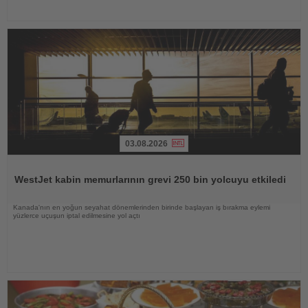
03.08.2026
Haberi
Oku
WestJet kabin memurlarının grevi 250 bin yolcuyu etkiledi
Kanada'nın en yoğun seyahat dönemlerinden birinde başlayan iş bırakma eylemi
yüzlerce uçuşun iptal edilmesine yol açtı