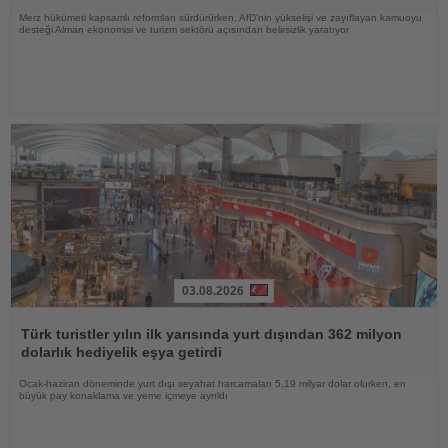
Merz hükümeti kapsamlı reformları sürdürürken, AfD'nin yükselişi ve zayıflayan kamuoyu
desteği Alman ekonomisi ve turizm sektörü açısından belirsizlik yaratıyor
03.08.2026
Haberi
Oku
Türk turistler yılın ilk yarısında yurt dışından 362 milyon
dolarlık hediyelik eşya getirdi
Ocak-haziran döneminde yurt dışı seyahat harcamaları 5,19 milyar dolar olurken, en
büyük pay konaklama ve yeme içmeye ayrıldı