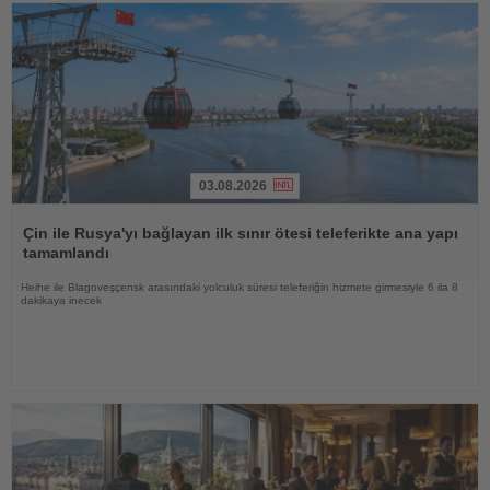
03.08.2026
Haberi
Oku
Çin ile Rusya'yı bağlayan ilk sınır ötesi teleferikte ana yapı
tamamlandı
Heihe ile Blagoveşçensk arasındaki yolculuk süresi teleferiğin hizmete girmesiyle 6 ila 8
dakikaya inecek