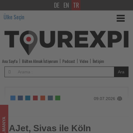
DE
EN
TR
AJet,
Ülke Seçin
Sivas
ile
Köln
arasında
Ana Sayfa
Bülten Almak İstiyorum
Podcast
Video
İletişim
direkt
Ara
uçuşlara
başladı
09.07.2026
-
Tourexpi,
ALMANYA
sizler
AJet, Sivas ile Köln
AJet, Sivas ile Köln arasında direkt uçuşlara başladı