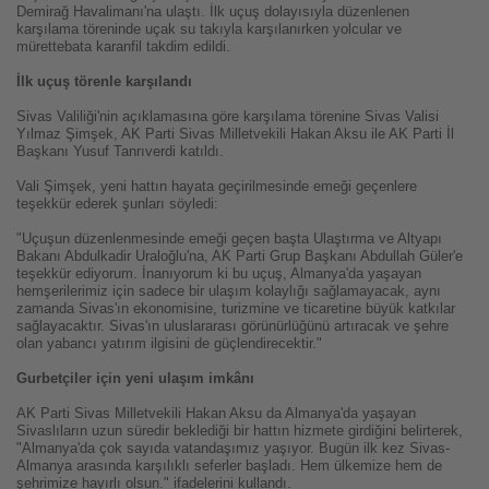
Demirağ Havalimanı'na ulaştı. İlk uçuş dolayısıyla düzenlenen
karşılama töreninde uçak su takıyla karşılanırken yolcular ve
mürettebata karanfil takdim edildi.
İlk uçuş törenle karşılandı
Sivas Valiliği'nin açıklamasına göre karşılama törenine Sivas Valisi
Yılmaz Şimşek, AK Parti Sivas Milletvekili Hakan Aksu ile AK Parti İl
Başkanı Yusuf Tanrıverdi katıldı.
Vali Şimşek, yeni hattın hayata geçirilmesinde emeği geçenlere
teşekkür ederek şunları söyledi:
"Uçuşun düzenlenmesinde emeği geçen başta Ulaştırma ve Altyapı
Bakanı Abdulkadir Uraloğlu'na, AK Parti Grup Başkanı Abdullah Güler'e
teşekkür ediyorum. İnanıyorum ki bu uçuş, Almanya'da yaşayan
hemşerilerimiz için sadece bir ulaşım kolaylığı sağlamayacak, aynı
zamanda Sivas'ın ekonomisine, turizmine ve ticaretine büyük katkılar
sağlayacaktır. Sivas'ın uluslararası görünürlüğünü artıracak ve şehre
olan yabancı yatırım ilgisini de güçlendirecektir."
Gurbetçiler için yeni ulaşım imkânı
AK Parti Sivas Milletvekili Hakan Aksu da Almanya'da yaşayan
Sivaslıların uzun süredir beklediği bir hattın hizmete girdiğini belirterek,
"Almanya'da çok sayıda vatandaşımız yaşıyor. Bugün ilk kez Sivas-
Almanya arasında karşılıklı seferler başladı. Hem ülkemize hem de
şehrimize hayırlı olsun." ifadelerini kullandı.