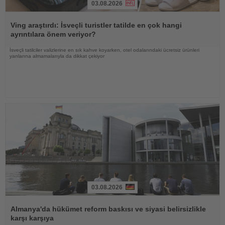
03.08.2026
Haberi
Oku
Ving araştırdı: İsveçli turistler tatilde en çok hangi
ayrıntılara önem veriyor?
İsveçli tatilciler valizlerine en sık kahve koyarken, otel odalarındaki ücretsiz ürünleri
yanlarına almamalarıyla da dikkat çekiyor
03.08.2026
Haberi
Oku
Almanya'da hükümet reform baskısı ve siyasi belirsizlikle
karşı karşıya