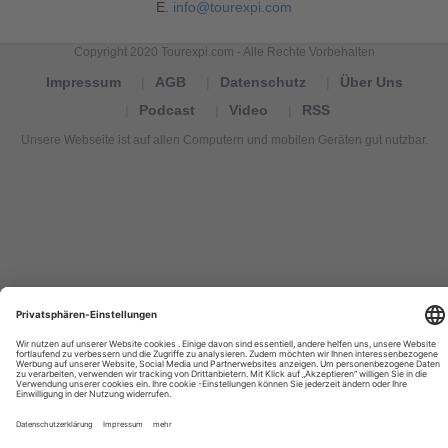
E.
info@tourexpi.com
Copyright 2020 Tourexpi.com - Alle Rechte Vorbehalten
Impressum
AGB
Datenschutz
Über Uns
Podcast
Video
RSS
Unsere Webseite ist auf allen Computern und mobilen Geräten gut nutzbar.
Tourexpi,
turizm
haberleri,
Reisebüros,
tourism
news,
noticias
de
turismo,
Tourismus
Nachrichten,
новости
туризма,
travel
tourism