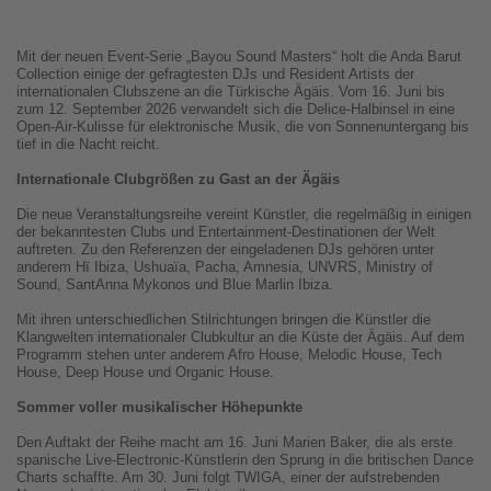
Mit der neuen Event-Serie „Bayou Sound Masters“ holt die Anda Barut
Collection einige der gefragtesten DJs und Resident Artists der
internationalen Clubszene an die Türkische Ägäis. Vom 16. Juni bis
zum 12. September 2026 verwandelt sich die Delice-Halbinsel in eine
Open-Air-Kulisse für elektronische Musik, die von Sonnenuntergang bis
tief in die Nacht reicht.
Internationale Clubgrößen zu Gast an der Ägäis
Die neue Veranstaltungsreihe vereint Künstler, die regelmäßig in einigen
der bekanntesten Clubs und Entertainment-Destinationen der Welt
auftreten. Zu den Referenzen der eingeladenen DJs gehören unter
anderem Hï Ibiza, Ushuaïa, Pacha, Amnesia, UNVRS, Ministry of
Sound, SantAnna Mykonos und Blue Marlin Ibiza.
Mit ihren unterschiedlichen Stilrichtungen bringen die Künstler die
Klangwelten internationaler Clubkultur an die Küste der Ägäis. Auf dem
Programm stehen unter anderem Afro House, Melodic House, Tech
House, Deep House und Organic House.
Sommer voller musikalischer Höhepunkte
Den Auftakt der Reihe macht am 16. Juni Marien Baker, die als erste
spanische Live-Electronic-Künstlerin den Sprung in die britischen Dance
Charts schaffte. Am 30. Juni folgt TWIGA, einer der aufstrebenden