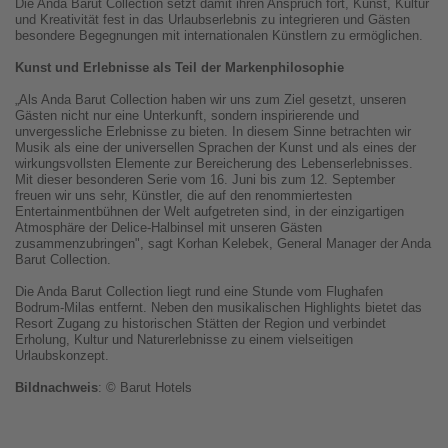
Die Anda Barut Collection setzt damit ihren Anspruch fort, Kunst, Kultur
und Kreativität fest in das Urlaubserlebnis zu integrieren und Gästen
besondere Begegnungen mit internationalen Künstlern zu ermöglichen.
Kunst und Erlebnisse als Teil der Markenphilosophie
„Als Anda Barut Collection haben wir uns zum Ziel gesetzt, unseren
Gästen nicht nur eine Unterkunft, sondern inspirierende und
unvergessliche Erlebnisse zu bieten. In diesem Sinne betrachten wir
Musik als eine der universellen Sprachen der Kunst und als eines der
wirkungsvollsten Elemente zur Bereicherung des Lebenserlebnisses.
Mit dieser besonderen Serie vom 16. Juni bis zum 12. September
freuen wir uns sehr, Künstler, die auf den renommiertesten
Entertainmentbühnen der Welt aufgetreten sind, in der einzigartigen
Atmosphäre der Delice-Halbinsel mit unseren Gästen
zusammenzubringen", sagt Korhan Kelebek, General Manager der Anda
Barut Collection.
Die Anda Barut Collection liegt rund eine Stunde vom Flughafen
Bodrum-Milas entfernt. Neben den musikalischen Highlights bietet das
Resort Zugang zu historischen Stätten der Region und verbindet
Erholung, Kultur und Naturerlebnisse zu einem vielseitigen
Urlaubskonzept.
Bildnachweis
: © Barut Hotels