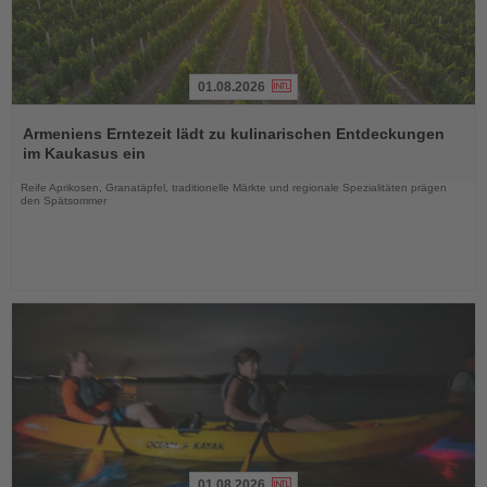
01.08.2026
Lesen
Sie
Armeniens Erntezeit lädt zu kulinarischen Entdeckungen
die
im Kaukasus ein
Nachrichten
Reife Aprikosen, Granatäpfel, traditionelle Märkte und regionale Spezialitäten prägen
den Spätsommer
01.08.2026