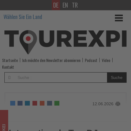
DE
EN
TR
Internationale
Wählen Sie Ein Land
Top-
DJs
bringen
Ibiza-
Startseite
Ich möchte den Newsletter abonnieren
Podcast
Video
Feeling
Kontakt
an
Suche
die
Türkische
12.06.2026
Ägäis
-