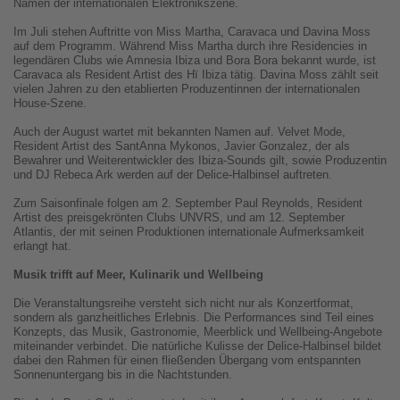
Namen der internationalen Elektronikszene.
Im Juli stehen Auftritte von Miss Martha, Caravaca und Davina Moss
auf dem Programm. Während Miss Martha durch ihre Residencies in
legendären Clubs wie Amnesia Ibiza und Bora Bora bekannt wurde, ist
Caravaca als Resident Artist des Hï Ibiza tätig. Davina Moss zählt seit
vielen Jahren zu den etablierten Produzentinnen der internationalen
House-Szene.
Auch der August wartet mit bekannten Namen auf. Velvet Mode,
Resident Artist des SantAnna Mykonos, Javier Gonzalez, der als
Bewahrer und Weiterentwickler des Ibiza-Sounds gilt, sowie Produzentin
und DJ Rebeca Ark werden auf der Delice-Halbinsel auftreten.
Zum Saisonfinale folgen am 2. September Paul Reynolds, Resident
Artist des preisgekrönten Clubs UNVRS, und am 12. September
Atlantis, der mit seinen Produktionen internationale Aufmerksamkeit
erlangt hat.
Musik trifft auf Meer, Kulinarik und Wellbeing
Die Veranstaltungsreihe versteht sich nicht nur als Konzertformat,
sondern als ganzheitliches Erlebnis. Die Performances sind Teil eines
Konzepts, das Musik, Gastronomie, Meerblick und Wellbeing-Angebote
miteinander verbindet. Die natürliche Kulisse der Delice-Halbinsel bildet
dabei den Rahmen für einen fließenden Übergang vom entspannten
Sonnenuntergang bis in die Nachtstunden.