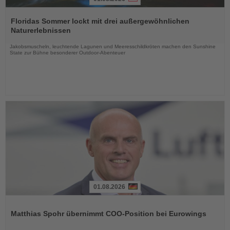
Lesen
Sie
Floridas Sommer lockt mit drei außergewöhnlichen
die
Naturerlebnissen
Nachrichten
Jakobsmuscheln, leuchtende Lagunen und Meeresschildkröten machen den Sunshine
State zur Bühne besonderer Outdoor-Abenteuer
01.08.2026
Lesen
Sie
Matthias Spohr übernimmt COO-Position bei Eurowings
die
Nachrichten