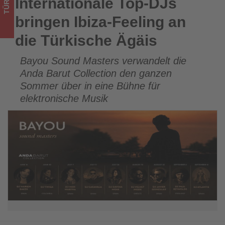
TÜRKEI
Internationale Top-DJs
Internationale Top-DJs bringen Ibiza-Feeling an die Türkische
Wissen,
Ägäis
bringen Ibiza-Feeling an
was
die Türkische Ägäis
im
Bayou Sound Masters verwandelt die
Tourismus
Anda Barut Collection den ganzen
los
Sommer über in eine Bühne für
elektronische Musik
ist!