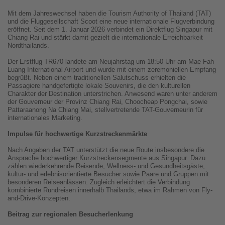
Mit dem Jahreswechsel haben die Tourism Authority of Thailand (TAT)
und die Fluggesellschaft Scoot eine neue internationale Flugverbindung
eröffnet. Seit dem 1. Januar 2026 verbindet ein Direktflug Singapur mit
Chiang Rai und stärkt damit gezielt die internationale Erreichbarkeit
Nordthailands.
Der Erstflug TR670 landete am Neujahrstag um 18:50 Uhr am Mae Fah
Luang International Airport und wurde mit einem zeremoniellen Empfang
begrüßt. Neben einem traditionellen Salutschuss erhielten die
Passagiere handgefertigte lokale Souvenirs, die den kulturellen
Charakter der Destination unterstrichen. Anwesend waren unter anderem
der Gouverneur der Provinz Chiang Rai, Choocheap Pongchai, sowie
Pattaraanong Na Chiang Mai, stellvertretende TAT-Gouverneurin für
internationales Marketing.
Impulse für hochwertige Kurzstreckenmärkte
Nach Angaben der TAT unterstützt die neue Route insbesondere die
Ansprache hochwertiger Kurzstreckensegmente aus Singapur. Dazu
zählen wiederkehrende Reisende, Wellness- und Gesundheitsgäste,
kultur- und erlebnisorientierte Besucher sowie Paare und Gruppen mit
besonderen Reiseanlässen. Zugleich erleichtert die Verbindung
kombinierte Rundreisen innerhalb Thailands, etwa im Rahmen von Fly-
and-Drive-Konzepten.
Beitrag zur regionalen Besucherlenkung