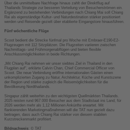
Über die unmittelbare Nachfrage hinaus zahlt der Direktflug auf
Thailands Strategie zur besseren Verteilung von Besucherströmen ein.
Ergänzend zu bestehenden Verbindungen nach Chiang Mai soll Chiang
Rai als eigenständige Kultur- und Naturdestination stärker positioniert
werden und Reisende gezielt über etablierte Eingangstore hinausführen.
Fünf wöchentliche Flüge
Scoot bedient die Strecke fünfmal pro Woche mit Embraer-E190-E2-
Flugzeugen mit 112 Sitzplätzen. Die Flugzeiten variieren zwischen
Nachmittags- und Frühmorgenabflügen und bieten flexible
Anschlussmöglichkeiten in beide Richtungen.
„Mit Chiang Rai nehmen wir unser siebtes Ziel in Thailand in den
Flugplan auf“, erklärte Calvin Chan, Chief Commercial Officer von
Scoot. Die neue Verbindung eröffne internationalen Gästen einen
unkomplizierten Zugang zu Natur, Architektur, Küche und Kunstszene
der Region und stärke zugleich die Reisemöglichkeiten für die
Bevölkerung Nordthailands.
Singapur zählt weiterhin zu den wichtigsten Quellmärkten Thailands.
2025 reisten rund 967.000 Besucher aus dem Stadtstaat ins Land, für
2026 werden mehr als 1,12 Millionen Ankünfte erwartet. Mit
flankierenden Marketingmaßnahmen will die TAT nun gezielt dazu
beitragen, dass auch Chiang Rai stärker von diesem stabilen
Kurzstreckenmarkt profitiert.
Bildnachweis
: © TAT