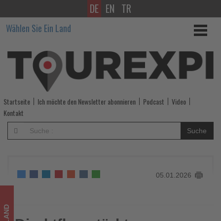
DE
EN
TR
Direktflug
Wählen Sie Ein Land
stärkt
Anbindung
von
Chiang
Startseite
Ich möchte den Newsletter abonnieren
Podcast
Video
Rai
Kontakt
an
Suche
Singapur
-
05.01.2026
Wissen,
was