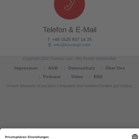
Telefon & E-Mail
T. +49 1525 937 14 25
E.
info@tourexpi.com
Copyright 2020 Tourexpi.com - Alle Rechte Vorbehalten
Impressum
AGB
Datenschutz
Über Uns
Podcast
Video
RSS
Unsere Webseite ist auf allen Computern und mobilen Geräten gut nutzbar.
Tourexpi,
turizm
haberleri,
Reisebüros,
tourism
news,
noticias
de