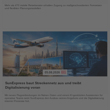
Nachrichten
Mehr als 470 mobile Reiseberater erhalten Zugang zu maßgeschneiderten Fernreisen
und flexiblen Planungsmodellen
05.08.2026
Lesen
Sie
SunExpress baut Streckennetz aus und treibt
die
Digitalisierung voran
Nachrichten
Mit neuen Flugverbindungen im Nahen Osten und einem KI-gestützten Assistenten für
operative Teams setzt SunExpress den Ausbau seines Angebots und die Digitalisierung
interner Prozesse fort.