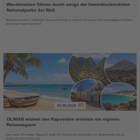
Sie
Wanderreisen führen durch einige der beeindruckendsten
die
Nationalparks der Welt
Nachrichten
Weltweitwandern verbindet Naturerlebnisse in kleinen Gruppen mit nachhaltigem Reisen
und regionaler Expertise
04.08.2026
Lesen
Sie
OLIMAR widmet den Kapverden erstmals ein eigenes
die
Reisemagazin
Nachrichten
Das neue 20-seitige Magazin stellt die Vielfalt des Archipels von Badeinseln bis zu
Vulkanlandschaften vor