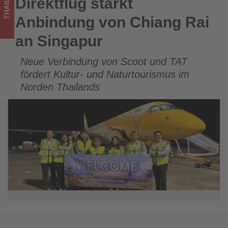
THAILAND
Direktflug stärkt
Direktflug stärkt Anbindung von Chiang Rai an Singapur
im
Anbindung von Chiang Rai
Tourismus
an Singapur
los
Neue Verbindung von Scoot und TAT
ist!
fördert Kultur- und Naturtourismus im
Norden Thailands