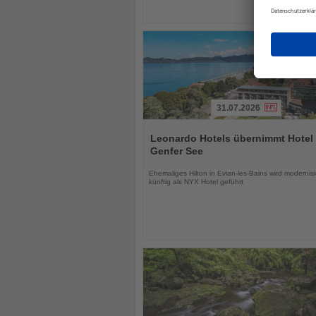
31.07.2026
Lesen
Sie
Leonardo Hotels übernimmt Hotel
die
Genfer See
Nachrichten
Ehemaliges Hilton in Evian-les-Bains wird modernisi
künftig als NYX Hotel geführt