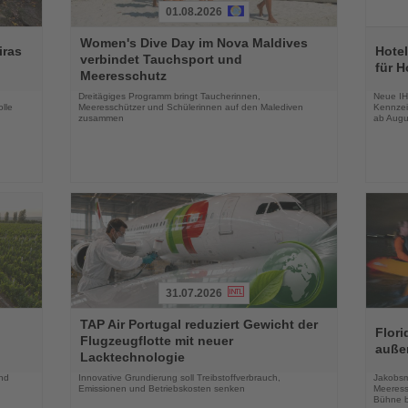
01.08.2026
Lesen
Lesen
Women's Dive Day im Nova Maldives
Sie
Sie
iras
Hotel
verbindet Tauchsport und
die
die
für H
Meeresschutz
Nachrichten
Nachri
Dreitägiges Programm bringt Taucherinnen,
Neue IH
lle
Meeresschützer und Schülerinnen auf den Malediven
Kennzei
zusammen
ab Augu
31.07.2026
Lesen
Lesen
TAP Air Portugal reduziert Gewicht der
Sie
Sie
Flori
Flugzeugflotte mit neuer
die
die
auße
Lacktechnologie
Nachrichten
Nachri
und
Innovative Grundierung soll Treibstoffverbrauch,
Jakobsm
Emissionen und Betriebskosten senken
Meeress
Bühne b