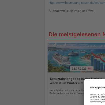
https://www.boomerang-reisen.de/deutschl
Bildnachweis
: @ Voice of Travel
Die meistgelesenen 
31.07.2026
Lesen
Sie
Kreuzfahrtangebot in der Karibik
die
wächst im Winter um zehn Prozent
Nachrichten
Mehr Schiffe und zusätzliche Kapazitäten könnten 
Preise in der kommenden Wintersaison unter Druck