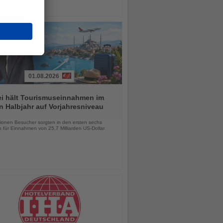
01.08.2026
ei hält Tourismuseinnahmen im
n Halbjahr auf Vorjahresniveau
chten
lionen Besucher sorgten in den ersten sechs
 für Einnahmen von 25,7 Milliarden US-Dollar