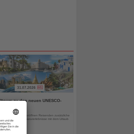
31.07.2026
alltours zu den neuen UNESCO-
rbestätten
chten
 UNESCO-Stätten eröffnen Reisenden zusätzliche
eiten, Kultur- und Naturerlebnisse mit dem Urlaub
inden