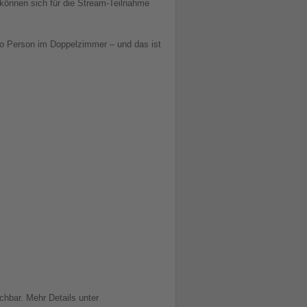
 können sich für die Stream-Teilnahme
ro Person im Doppelzimmer – und das ist
chbar. Mehr Details unter