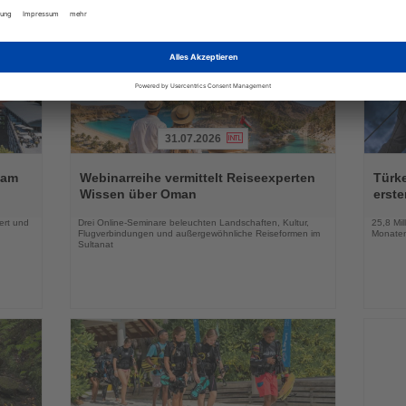
31.07.2026
Lesen
Lesen
Sie
Sie
 am
Webinarreihe vermittelt Reiseexperten
Türk
die
die
Wissen über Oman
erste
Nachrichten
Nachri
ert und
Drei Online-Seminare beleuchten Landschaften, Kultur,
25,8 Mil
Flugverbindungen und außergewöhnliche Reiseformen im
Monaten
Sultanat