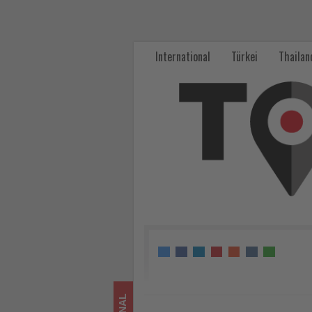
Zu
den
International
Türkei
Thailan
Nordlichtern
nach
Lappland
-
Wissen,
was
im
Tourismus
los