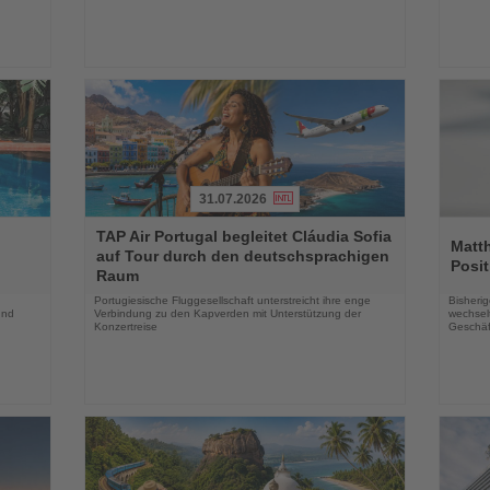
31.07.2026
Lesen
Lesen
TAP Air Portugal begleitet Cláudia Sofia
Sie
Sie
Matt
auf Tour durch den deutschsprachigen
die
die
Posit
Raum
Nachrichten
Nachri
Portugiesische Fluggesellschaft unterstreicht ihre enge
Bisherig
und
Verbindung zu den Kapverden mit Unterstützung der
wechselt
Konzertreise
Geschäf