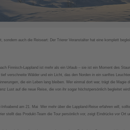
t, sondern auch die Reiseart: Der Trierer Veranstalter hat eine komplett begle
ch Finnisch-Lappland ist mehr als ein Urlaub – sie ist ein Moment des Staun
ief verschneite Wälder und ein Licht, das den Norden in ein sanftes Leuchten
nnerungen, die ein Leben lang bleiben. Wer einmal dort war, trägt die Magie 
nz Lust auf die neue Reise, die von ihr sogar höchstpersönlich begleitet wi
d-Infoabend am 21. Mai
Wer mehr über die Lappland-Reise erfahren will, soll
ier stellt das Produkt-Team die Tour persönlich vor, zeigt Eindrücke vor Ort u