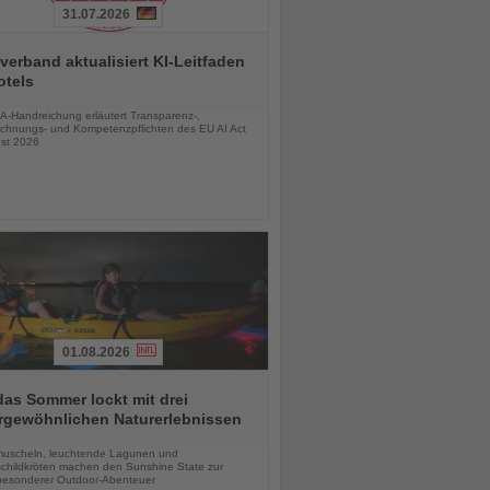
31.07.2026
verband aktualisiert KI-Leitfaden
otels
chten
A-Handreichung erläutert Transparenz-,
chnungs- und Kompetenzpflichten des EU AI Act
st 2026
01.08.2026
das Sommer lockt mit drei
rgewöhnlichen Naturerlebnissen
chten
uscheln, leuchtende Lagunen und
childkröten machen den Sunshine State zur
esonderer Outdoor-Abenteuer