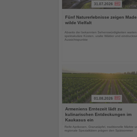
31.07.2026
Lesen
Sie
Fünf Naturerlebnisse zeigen Made
die
wilde Vielfalt
Nachrichten
Abseits der bekannten Sehenswürdigkeiten warten
spektakuläre Küsten, uralte Wälder und eindrucksvo
Aussichtspunkte
01.08.2026
Lesen
Armeniens Erntezeit lädt zu
Sie
kulinarischen Entdeckungen im
die
Kaukasus ein
Nachrichten
Reife Aprikosen, Granatäpfel, traditionelle Märkte 
regionale Spezialitäten prägen den Spätsommer