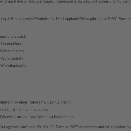
wird auch live online übertragen. Interessierte Reisebüro-Partner und Kunden
ung & Besuch einer Rentierfarm
Die Lappland-Reise gibt es ab 2.200 Euro p
amo und zurück
s Deutschland
nd Abendessen
-Schlittenfahrt
Winterlandschaft
ntierfarm in einer Panorama Cabin 1 Nacht
 1,50 m) - 2h inkl. Transfers
 Glasvilla, um die Nordlichter zu beobachten
h-Lappland wird vom 20. bis 25. Februar 2027 angeboten und ist ab sofort bu