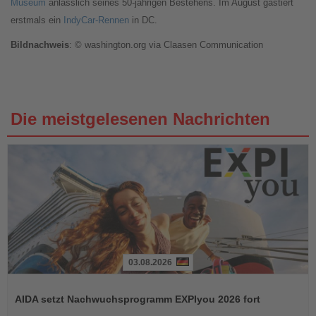
Museum
anlässlich seines 50-jährigen Bestehens. Im August gastiert
erstmals ein
IndyCar-Rennen
in DC.
Bildnachweis
: © washington.org via Claasen Communication
Die meistgelesenen Nachrichten
03.08.2026
Lesen
Sie
AIDA setzt Nachwuchsprogramm EXPIyou 2026 fort
die
Nachrichten