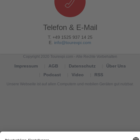
Telefon & E-Mail
T. +49 1525 937 14 25
E.
info@tourexpi.com
Copyright 2020 Tourexpi.com - Alle Rechte Vorbehalten
Impressum
AGB
Datenschutz
Über Uns
Podcast
Video
RSS
Unsere Webseite ist auf allen Computern und mobilen Geräten gut nutzbar.
Tourexpi,
turizm
haberleri,
Reisebüros,
tourism
news,
noticias
de