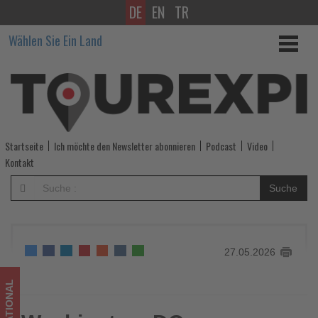
DE
EN
TR
Washington,
Wählen Sie Ein Land
DC
verzeichnet
drittes
Tourismus-
Startseite
Ich möchte den Newsletter abonnieren
Podcast
Video
Rekordjahr
Kontakt
in
Suche
Folge
-
27.05.2026
Wissen,
was