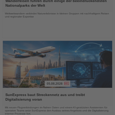
Wanderreisen führen durch einige der beeindruckendsten
die
Nationalparks der Welt
Nachrichten
Weltweitwandern verbindet Naturerlebnisse in kleinen Gruppen mit nachhaltigem Reisen
und regionaler Expertise
05.08.2026
Lesen
Sie
SunExpress baut Streckennetz aus und treibt
die
Digitalisierung voran
Nachrichten
Mit neuen Flugverbindungen im Nahen Osten und einem KI-gestützten Assistenten für
operative Teams setzt SunExpress den Ausbau seines Angebots und die Digitalisierung
interner Prozesse fort.