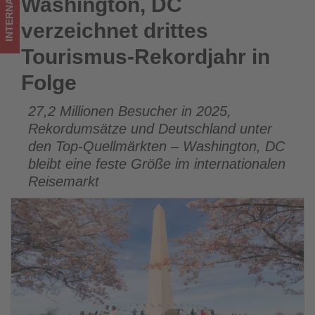
INTERNATIONAL
Washington, DC
Washington, DC verzeichnet drittes Tourismus-Rekordjahr in
im
Folge
verzeichnet drittes
Tourismus
Tourismus-Rekordjahr in
los
Folge
ist!
27,2 Millionen Besucher in 2025,
Rekordumsätze und Deutschland unter
den Top-Quellmärkten – Washington, DC
bleibt eine feste Größe im internationalen
Reisemarkt