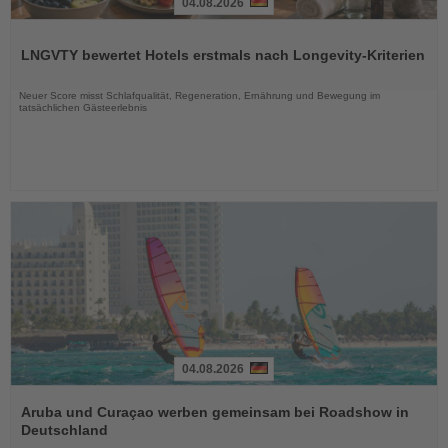
04.08.2026
Lesen
Sie
LNGVTY bewertet Hotels erstmals nach Longevity-Kriterien
die
Nachrichten
Neuer Score misst Schlafqualität, Regeneration, Ernährung und Bewegung im
tatsächlichen Gästeerlebnis
04.08.2026
Lesen
Sie
Aruba und Curaçao werben gemeinsam bei Roadshow in
die
Deutschland
Nachrichten