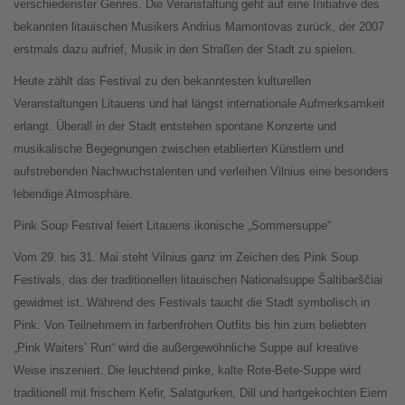
verschiedenster Genres. Die Veranstaltung geht auf eine Initiative des
bekannten litauischen Musikers Andrius Mamontovas zurück, der 2007
erstmals dazu aufrief, Musik in den Straßen der Stadt zu spielen.
Heute zählt das Festival zu den bekanntesten kulturellen
Veranstaltungen Litauens und hat längst internationale Aufmerksamkeit
erlangt. Überall in der Stadt entstehen spontane Konzerte und
musikalische Begegnungen zwischen etablierten Künstlern und
aufstrebenden Nachwuchstalenten und verleihen Vilnius eine besonders
lebendige Atmosphäre.
Pink Soup Festival feiert Litauens ikonische „Sommersuppe“
Vom 29. bis 31. Mai steht Vilnius ganz im Zeichen des Pink Soup
Festivals, das der traditionellen litauischen Nationalsuppe Šaltibarščiai
gewidmet ist. Während des Festivals taucht die Stadt symbolisch in
Pink: Von Teilnehmern in farbenfrohen Outfits bis hin zum beliebten
„Pink Waiters’ Run“ wird die außergewöhnliche Suppe auf kreative
Weise inszeniert. Die leuchtend pinke, kalte Rote-Bete-Suppe wird
traditionell mit frischem Kefir, Salatgurken, Dill und hartgekochten Eiern