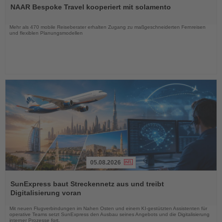
Sie
NAAR Bespoke Travel kooperiert mit solamento
die
Nachrichten
Mehr als 470 mobile Reiseberater erhalten Zugang zu maßgeschneiderten Fernreisen
und flexiblen Planungsmodellen
05.08.2026
Lesen
Sie
SunExpress baut Streckennetz aus und treibt
die
Digitalisierung voran
Nachrichten
Mit neuen Flugverbindungen im Nahen Osten und einem KI-gestützten Assistenten für
operative Teams setzt SunExpress den Ausbau seines Angebots und die Digitalisierung
interner Prozesse fort.