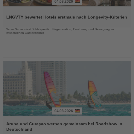
04.08.2026
Lesen
Sie
LNGVTY bewertet Hotels erstmals nach Longevity-Kriterien
die
Nachrichten
Neuer Score misst Schlafqualität, Regeneration, Ernährung und Bewegung im
tatsächlichen Gästeerlebnis
04.08.2026
Lesen
Sie
Aruba und Curaçao werben gemeinsam bei Roadshow in
die
Deutschland
Nachrichten