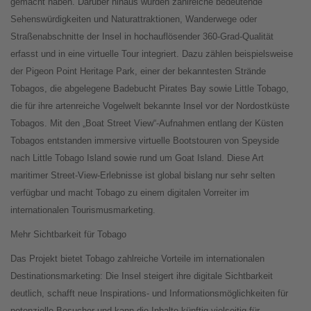
gemacht haben. Darüber hinaus wurden zahlreiche bedeutende
Sehenswürdigkeiten und Naturattraktionen, Wanderwege oder
Straßenabschnitte der Insel in hochauflösender 360-Grad-Qualität
erfasst und in eine virtuelle Tour integriert. Dazu zählen beispielsweise
der Pigeon Point Heritage Park, einer der bekanntesten Strände
Tobagos, die abgelegene Badebucht Pirates Bay sowie Little Tobago,
die für ihre artenreiche Vogelwelt bekannte Insel vor der Nordostküste
Tobagos. Mit den „Boat Street View“-Aufnahmen entlang der Küsten
Tobagos entstanden immersive virtuelle Bootstouren von Speyside
nach Little Tobago Island sowie rund um Goat Island. Diese Art
maritimer Street-View-Erlebnisse ist global bislang nur sehr selten
verfügbar und macht Tobago zu einem digitalen Vorreiter im
internationalen Tourismusmarketing.
Mehr Sichtbarkeit für Tobago
Das Projekt bietet Tobago zahlreiche Vorteile im internationalen
Destinationsmarketing: Die Insel steigert ihre digitale Sichtbarkeit
deutlich, schafft neue Inspirations- und Informationsmöglichkeiten für
potenzielle Besucher und kann die Inhalte künftig vielseitig für