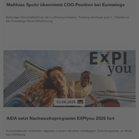
Sie
Matthias Spohr übernimmt COO-Position bei Eurowings
die
Nachrichten
Bisheriger Geschäftsführer der Lufthansa Aviation Training wechselt zum 1. Oktober in
die Eurowings-Geschäftsführung
03.08.2026
Lesen
Sie
AIDA setzt Nachwuchsprogramm EXPIyou 2026 fort
die
Nachrichten
Auszubildende verbinden digitales Lernen mit einer dreitägigen Schulungsreise an Bord
von AIDAluna