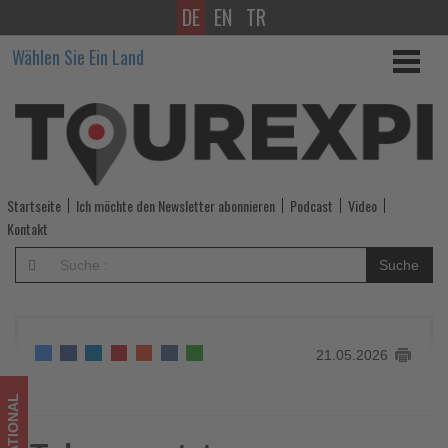
DE
EN
TR
Tobago
Wählen Sie Ein Land
setzt
neue
Maßstäbe
im
Startseite
Ich möchte den Newsletter abonnieren
Podcast
Video
digitalen
Kontakt
Destinationsmarketing
Suche
-
Wissen,
21.05.2026
was
im