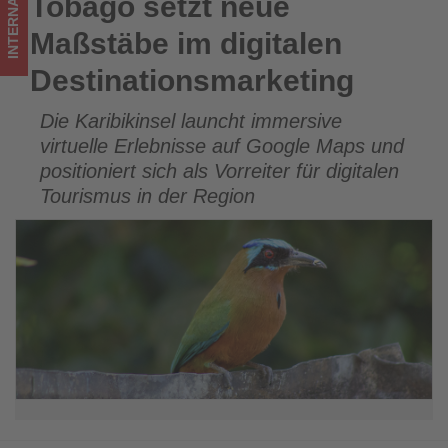
INTERNATIONAL
Tobago setzt neue
Tobago setzt neue Maßstäbe im digitalen
Tourismus
Destinationsmarketing
Maßstäbe im digitalen
los
Destinationsmarketing
ist!
Die Karibikinsel launcht immersive
virtuelle Erlebnisse auf Google Maps und
positioniert sich als Vorreiter für digitalen
Tourismus in der Region