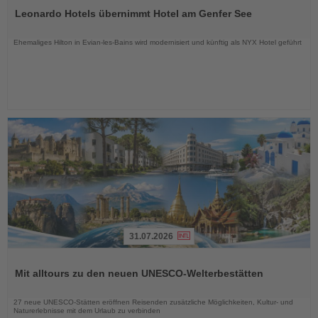
Sie
Leonardo Hotels übernimmt Hotel am Genfer See
die
Nachrichten
Ehemaliges Hilton in Evian-les-Bains wird modernisiert und künftig als NYX Hotel geführt
31.07.2026
Lesen
Sie
Mit alltours zu den neuen UNESCO-Welterbestätten
die
Nachrichten
27 neue UNESCO-Stätten eröffnen Reisenden zusätzliche Möglichkeiten, Kultur- und
Naturerlebnisse mit dem Urlaub zu verbinden