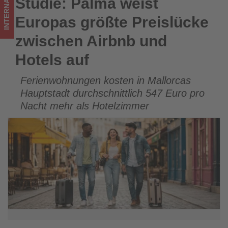
INTERNATIONAL
Studie: Palma weist
Studie: Palma weist Europas größte Preislücke zwischen
-
Airbnb und Hotels auf
Europas größte Preislücke
Wissen,
zwischen Airbnb und
was
Hotels auf
im
Ferienwohnungen kosten in Mallorcas
Tourismus
Hauptstadt durchschnittlich 547 Euro pro
los
Nacht mehr als Hotelzimmer
ist!