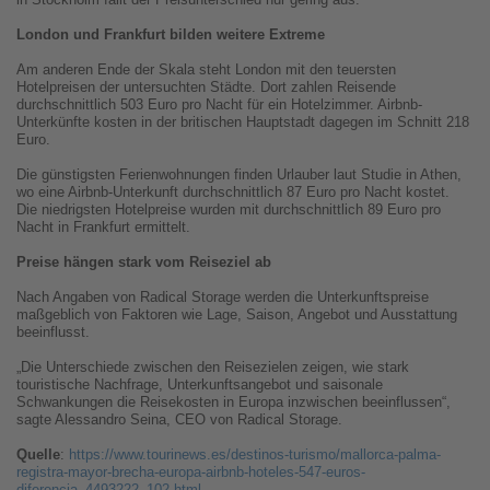
London und Frankfurt bilden weitere Extreme
Am anderen Ende der Skala steht London mit den teuersten
Hotelpreisen der untersuchten Städte. Dort zahlen Reisende
durchschnittlich 503 Euro pro Nacht für ein Hotelzimmer. Airbnb-
Unterkünfte kosten in der britischen Hauptstadt dagegen im Schnitt 218
Euro.
Die günstigsten Ferienwohnungen finden Urlauber laut Studie in Athen,
wo eine Airbnb-Unterkunft durchschnittlich 87 Euro pro Nacht kostet.
Die niedrigsten Hotelpreise wurden mit durchschnittlich 89 Euro pro
Nacht in Frankfurt ermittelt.
Preise hängen stark vom Reiseziel ab
Nach Angaben von Radical Storage werden die Unterkunftspreise
maßgeblich von Faktoren wie Lage, Saison, Angebot und Ausstattung
beeinflusst.
„Die Unterschiede zwischen den Reisezielen zeigen, wie stark
touristische Nachfrage, Unterkunftsangebot und saisonale
Schwankungen die Reisekosten in Europa inzwischen beeinflussen“,
sagte Alessandro Seina, CEO von Radical Storage.
Quelle
:
https://www.tourinews.es/destinos-turismo/mallorca-palma-
registra-mayor-brecha-europa-airbnb-hoteles-547-euros-
diferencia_4493222_102.html