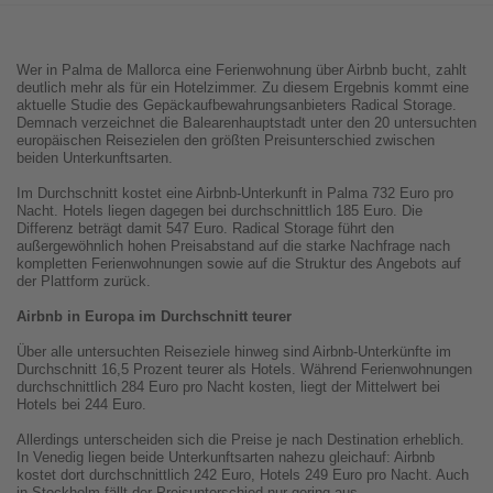
Wer in Palma de Mallorca eine Ferienwohnung über Airbnb bucht, zahlt
deutlich mehr als für ein Hotelzimmer. Zu diesem Ergebnis kommt eine
aktuelle Studie des Gepäckaufbewahrungsanbieters Radical Storage.
Demnach verzeichnet die Balearenhauptstadt unter den 20 untersuchten
europäischen Reisezielen den größten Preisunterschied zwischen
beiden Unterkunftsarten.
Im Durchschnitt kostet eine Airbnb-Unterkunft in Palma 732 Euro pro
Nacht. Hotels liegen dagegen bei durchschnittlich 185 Euro. Die
Differenz beträgt damit 547 Euro. Radical Storage führt den
außergewöhnlich hohen Preisabstand auf die starke Nachfrage nach
kompletten Ferienwohnungen sowie auf die Struktur des Angebots auf
der Plattform zurück.
Airbnb in Europa im Durchschnitt teurer
Über alle untersuchten Reiseziele hinweg sind Airbnb-Unterkünfte im
Durchschnitt 16,5 Prozent teurer als Hotels. Während Ferienwohnungen
durchschnittlich 284 Euro pro Nacht kosten, liegt der Mittelwert bei
Hotels bei 244 Euro.
Allerdings unterscheiden sich die Preise je nach Destination erheblich.
In Venedig liegen beide Unterkunftsarten nahezu gleichauf: Airbnb
kostet dort durchschnittlich 242 Euro, Hotels 249 Euro pro Nacht. Auch
in Stockholm fällt der Preisunterschied nur gering aus.