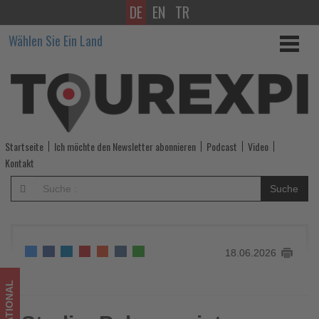
DE
EN
TR
Studie:
Wählen Sie Ein Land
Palma
weist
Europas
größte
Startseite
Ich möchte den Newsletter abonnieren
Podcast
Video
Preislücke
Kontakt
zwischen
Suche
Airbnb
und
18.06.2026
Hotels
auf