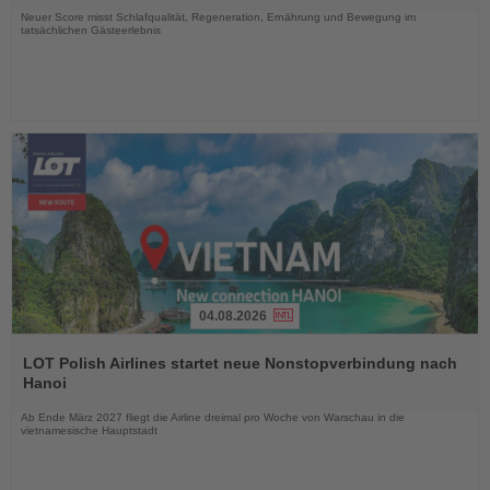
Neuer Score misst Schlafqualität, Regeneration, Ernährung und Bewegung im
tatsächlichen Gästeerlebnis
04.08.2026
Lesen
Sie
LOT Polish Airlines startet neue Nonstopverbindung nach
die
Hanoi
Nachrichten
Ab Ende März 2027 fliegt die Airline dreimal pro Woche von Warschau in die
vietnamesische Hauptstadt