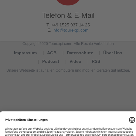
Telefon & E-Mail
T. +49 1525 937 14 25
E.
info@tourexpi.com
Copyright 2020 Tourexpi.com - Alle Rechte Vorbehalten
Impressum
AGB
Datenschutz
Über Uns
Podcast
Video
RSS
Unsere Webseite ist auf allen Computern und mobilen Geräten gut nutzbar.
Tourexpi,
turizm
haberleri,
Reisebüros,
tourism
news,
noticias
de
turismo,
Tourismus