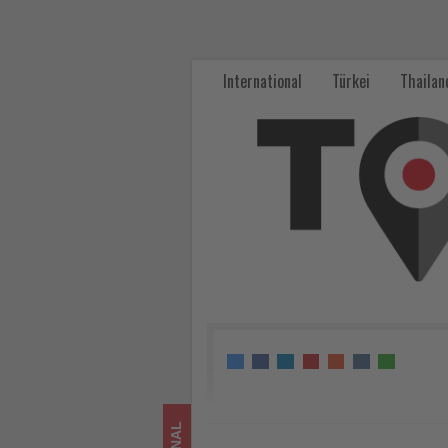
St
Pete-
International
Türkei
Thailan
Clearwater
lockt
Familien
mit
abwechslungsreichen
Urlaubserlebnissen
-
Wissen,
was