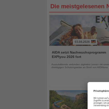
Die meistgelesenen 
03.08.2026
Lesen
Sie
AIDA setzt Nachwuchsprogramm
die
EXPIyou 2026 fort
Nachrichten
Auszubildende verbinden digitales Lernen mit einer
dreitägigen Schulungsreise an Bord von AIDAluna