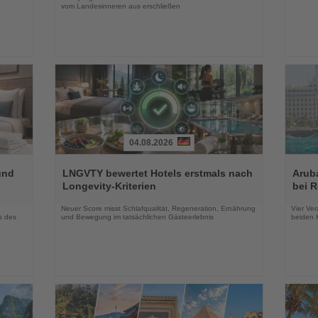
vom Landesinneren aus erschließen
04.08.2026
Lesen
Lesen
Sie
Sie
und
LNGVTY bewertet Hotels erstmals nach
Arub
die
die
Longevity-Kriterien
bei 
Nachrichten
Nachri
Neuer Score misst Schlafqualität, Regeneration, Ernährung
Vier Ver
s des
und Bewegung im tatsächlichen Gästeerlebnis
beiden K