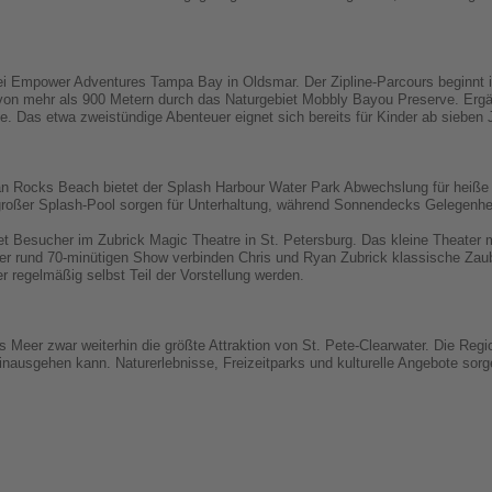
bei Empower Adventures Tampa Bay in Oldsmar. Der Zipline-Parcours beginnt 
 von mehr als 900 Metern durch das Naturgebiet Mobbly Bayou Preserve. Ergän
. Das etwa zweistündige Abenteuer eignet sich bereits für Kinder ab sieben 
ian Rocks Beach bietet der Splash Harbour Water Park Abwechslung für heiße
großer Splash-Pool sorgen für Unterhaltung, während Sonnendecks Gelegenhe
t Besucher im Zubrick Magic Theatre in St. Petersburg. Das kleine Theater mi
rer rund 70-minütigen Show verbinden Chris und Ryan Zubrick klassische Zau
r regelmäßig selbst Teil der Vorstellung werden.
s Meer zwar weiterhin die größte Attraktion von St. Pete-Clearwater. Die Regi
hinausgehen kann. Naturerlebnisse, Freizeitparks und kulturelle Angebote sor