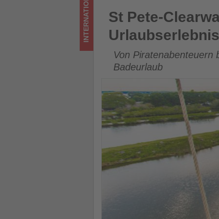
INTERNATIONAL
im
St Pete-Clearwater lockt Fam
St Pete-Clearwa
Tourismus
Urlaubserlebni
los
Von Piratenabenteuern bi
ist!
Badeurlaub