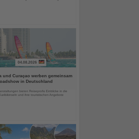
04.08.2026
a und Curaçao werben gemeinsam
Roadshow in Deutschland
chten
anstaltungen bieten Reiseprofis Einblicke in die
aribikinseln und ihre touristischen Angebote