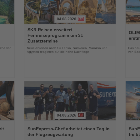
04.08.2026
Lesen
Lesen
SKR Reisen erweitert
Sie
Sie
OLIM
Fernreiseprogramm um 31
die
die
erst
Zusatztermine
Nachrichten
Nachri
oche von
Neue Abreisen nach Sri Lanka, Südkorea, Marokko und
Das neue
Ägypten reagieren auf die hohe Nachfrage
von Bad
04.08.2026
Lesen
Lesen
Sie
Sie
it
SunExpress-Chef arbeitet einen Tag in
SunE
die
die
der Flugzeugwartung
treib
Nachrichten
Nachri