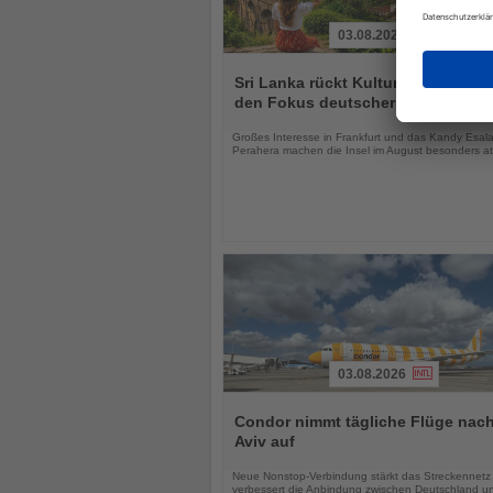
03.08.2026
Lesen
Sie
Sri Lanka rückt Kultur und Vielfalt 
die
den Fokus deutscher Urlauber
Nachrichten
Großes Interesse in Frankfurt und das Kandy Esal
Perahera machen die Insel im August besonders att
03.08.2026
Lesen
Sie
Condor nimmt tägliche Flüge nach
die
Aviv auf
Nachrichten
Neue Nonstop-Verbindung stärkt das Streckennetz
verbessert die Anbindung zwischen Deutschland un