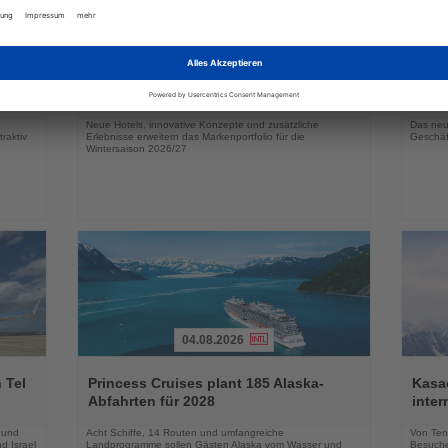
03.08.2026
Lesen
Lesen
Sie
Sie
in
DERTOUR Hotels & Resorts bauen
Essen
die
die
Winterangebot deutlich aus
Park 
Nachrichten
Nachri
a
Neue Hotels, innovative Konzepte und zusätzliche
Das neu
raktiv
Erlebnisse erweitern das Markenportfolio für die
Geschäf
Wintersaison 2026/27
04.08.2026
Lesen
Lesen
Sie
Sie
 Tel
Princess Cruises plant 185 Alaska-
Kasac
die
die
Abfahrten für 2028
inte
Nachrichten
Nachri
 und
Acht Schiffe, 14 Routen und umfangreiche
Von Tenn
d Israel
Landprogramme sollen Gästen Alaska vom Wasser und
Besuche