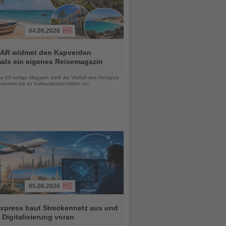
04.08.2026
AR widmet den Kapverden
mals ein eigenes Reisemagazin
chten
 20-seitige Magazin stellt die Vielfalt des Archipels
einseln bis zu Vulkanlandschaften vor
05.08.2026
xpress baut Streckennetz aus und
t Digitalisierung voran
chten