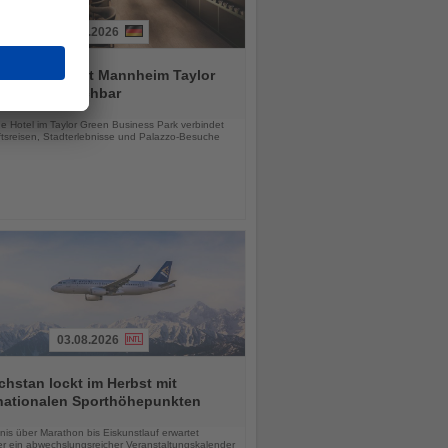
03.08.2026
tial by Dorint Mannheim Taylor
ab sofort buchbar
chten
e Hotel im Taylor Green Business Park verbindet
tsreisen, Stadterlebnisse und Palazzo-Besuche
03.08.2026
hstan lockt im Herbst mit
rnationalen Sporthöhepunkten
chten
is über Marathon bis Eiskunstlauf erwartet
r ein abwechslungsreicher Veranstaltungskalender