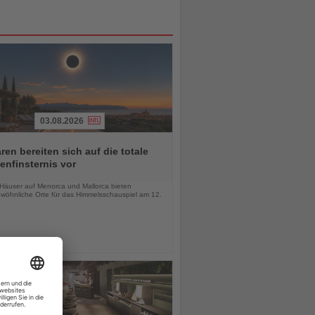
03.08.2026
ren bereiten sich auf die totale
nfinsternis vor
chten
-Häuser auf Menorca und Mallorca bieten
wöhnliche Orte für das Himmelsschauspiel am 12.