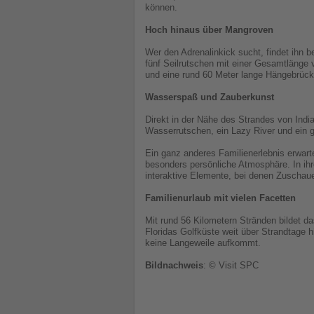
können.
Hoch hinaus über Mangroven
Wer den Adrenalinkick sucht, findet ihn 
fünf Seilrutschen mit einer Gesamtlänge
und eine rund 60 Meter lange Hängebrücke
Wasserspaß und Zauberkunst
Direkt in der Nähe des Strandes von Ind
Wasserrutschen, ein Lazy River und ein 
Ein ganz anderes Familienerlebnis erwarte
besonders persönliche Atmosphäre. In ih
interaktive Elemente, bei denen Zuschaue
Familienurlaub mit vielen Facetten
Mit rund 56 Kilometern Stränden bildet da
Floridas Golfküste weit über Strandtage 
keine Langeweile aufkommt.
Bildnachweis
: © Visit SPC