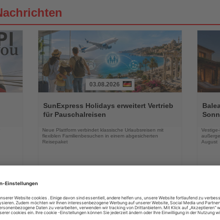
Nachrichten
03.08.2026
Lesen
Lesen
Sie
Sie
SunExpress Holidays erweitert Vertrieb
Balea
die
die
für Pauschalreisen
Sonne
Nachrichten
Nachri
Neue Plattform verbindet klassische Urlaubsreisen mit
Vestige
flexiblen Familienbesuchen in einem abgesicherten
außerge
Reisepaket
August