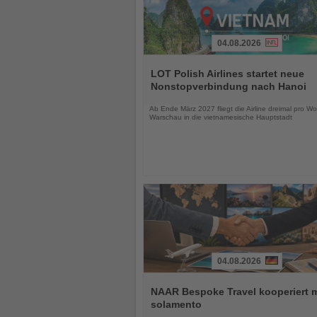
04.08.2026
Lesen
Sie
LOT Polish Airlines startet neue
die
Nonstopverbindung nach Hanoi
Nachrichten
Ab Ende März 2027 fliegt die Airline dreimal pro W
Warschau in die vietnamesische Hauptstadt
04.08.2026
Lesen
Sie
NAAR Bespoke Travel kooperiert m
die
solamento
Nachrichten