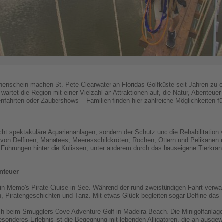
enschein machen St. Pete-Clearwater an Floridas Golfküste seit Jahren zu ei
rtet die Region mit einer Vielzahl an Attraktionen auf, die Natur, Abenteuer
nfahrten oder Zaubershows – Familien finden hier zahlreiche Möglichkeiten f
ht spektakuläre Aquarienanlagen, sondern der Schutz und die Rehabilitation v
 von Delfinen, Manatees, Meeresschildkröten, Rochen, Ottern und Pelikanen un
. Führungen hinter die Kulissen, unter anderem durch das hauseigene Tierkran
nteuer
ain Memo's Pirate Cruise in See.
Während der rund zweistündigen Fahrt verwan
Piratengeschichten und Tanz. Mit etwas Glück begleiten sogar Delfine das S
h beim Smugglers Cove Adventure Golf in Madeira Beach. Die Minigolfanlage 
sonderes Erlebnis ist die Begegnung mit lebenden Alligatoren, die an ausgewä