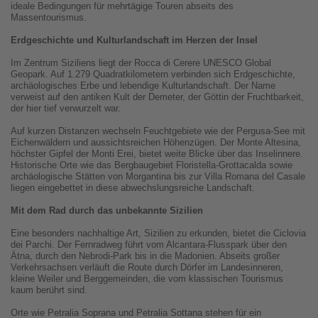
ideale Bedingungen für mehrtägige Touren abseits des
Massentourismus.
Erdgeschichte und Kulturlandschaft im Herzen der Insel
Im Zentrum Siziliens liegt der Rocca di Cerere UNESCO Global
Geopark. Auf 1.279 Quadratkilometern verbinden sich Erdgeschichte,
archäologisches Erbe und lebendige Kulturlandschaft. Der Name
verweist auf den antiken Kult der Demeter, der Göttin der Fruchtbarkeit,
der hier tief verwurzelt war.
Auf kurzen Distanzen wechseln Feuchtgebiete wie der Pergusa-See mit
Eichenwäldern und aussichtsreichen Höhenzügen. Der Monte Altesina,
höchster Gipfel der Monti Erei, bietet weite Blicke über das Inselinnere.
Historische Orte wie das Bergbaugebiet Floristella-Grottacalda sowie
archäologische Stätten von Morgantina bis zur Villa Romana del Casale
liegen eingebettet in diese abwechslungsreiche Landschaft.
Mit dem Rad durch das unbekannte Sizilien
Eine besonders nachhaltige Art, Sizilien zu erkunden, bietet die Ciclovia
dei Parchi. Der Fernradweg führt vom Alcantara-Flusspark über den
Ätna, durch den Nebrodi-Park bis in die Madonien. Abseits großer
Verkehrsachsen verläuft die Route durch Dörfer im Landesinneren,
kleine Weiler und Berggemeinden, die vom klassischen Tourismus
kaum berührt sind.
Orte wie Petralia Soprana und Petralia Sottana stehen für ein