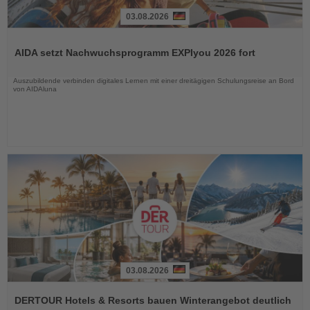
03.08.2026
Lesen
Sie
AIDA setzt Nachwuchsprogramm EXPIyou 2026 fort
die
Nachrichten
Auszubildende verbinden digitales Lernen mit einer dreitägigen Schulungsreise an Bord
von AIDAluna
03.08.2026
Lesen
Sie
DERTOUR Hotels & Resorts bauen Winterangebot deutlich
die