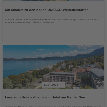
Lesen
Sie
Mit alltours zu den neuen UNESCO-Welterbestätten
die
Nachrichten
27 neue UNESCO-Stätten eröffnen Reisenden zusätzliche Möglichkeiten, Kultur- und
Naturerlebnisse mit dem Urlaub zu verbinden
31.07.2026
Lesen
Sie
Leonardo Hotels übernimmt Hotel am Genfer See
die
Nachrichten
Ehemaliges Hilton in Evian-les-Bains wird modernisiert und künftig als NYX Hotel geführt