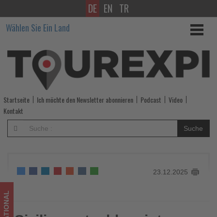
DE
EN
TR
Sizilien
Wählen Sie Ein Land
entschleunigt
entdecken
–
nachhaltig
Startseite
Ich möchte den Newsletter abonnieren
Podcast
Video
unterwegs
Kontakt
zwischen
Suche
Tal
und
23.12.2025
Gipfel
-