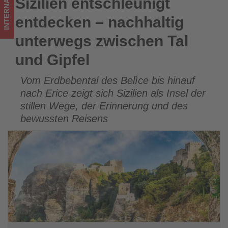
INTERNATIONAL
Sizilien entschleunigt
Sizilien entschleunigt entdecken – nachhaltig unterwegs
Wissen,
zwischen Tal und Gipfel
entdecken – nachhaltig
was
unterwegs zwischen Tal
im
und Gipfel
Tourismus
Vom Erdbebental des Belìce bis hinauf
los
nach Erice zeigt sich Sizilien als Insel der
ist!
stillen Wege, der Erinnerung und des
bewussten Reisens