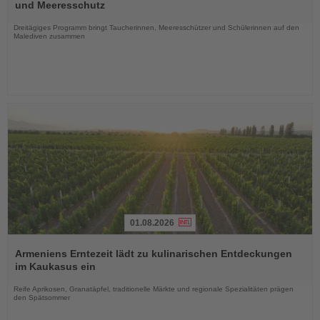
die
und Meeresschutz
Nachrichten
Dreitägiges Programm bringt Taucherinnen, Meeresschützer und Schülerinnen auf den
Malediven zusammen
01.08.2026
Lesen
Sie
Armeniens Erntezeit lädt zu kulinarischen Entdeckungen
die
im Kaukasus ein
Nachrichten
Reife Aprikosen, Granatäpfel, traditionelle Märkte und regionale Spezialitäten prägen
den Spätsommer