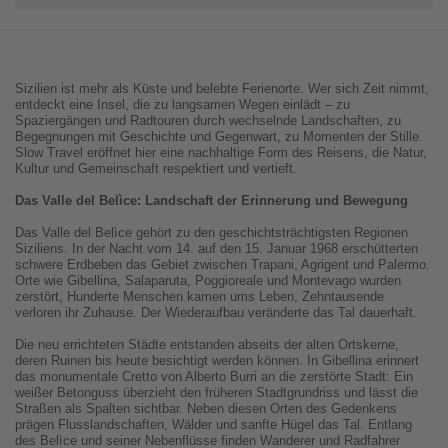
Sizilien ist mehr als Küste und belebte Ferienorte. Wer sich Zeit nimmt,
entdeckt eine Insel, die zu langsamen Wegen einlädt – zu
Spaziergängen und Radtouren durch wechselnde Landschaften, zu
Begegnungen mit Geschichte und Gegenwart, zu Momenten der Stille.
Slow Travel eröffnet hier eine nachhaltige Form des Reisens, die Natur,
Kultur und Gemeinschaft respektiert und vertieft.
Das Valle del Belìce: Landschaft der Erinnerung und Bewegung
Das Valle del Belìce gehört zu den geschichtsträchtigsten Regionen
Siziliens. In der Nacht vom 14. auf den 15. Januar 1968 erschütterten
schwere Erdbeben das Gebiet zwischen Trapani, Agrigent und Palermo.
Orte wie Gibellina, Salaparuta, Poggioreale und Montevago wurden
zerstört, Hunderte Menschen kamen ums Leben, Zehntausende
verloren ihr Zuhause. Der Wiederaufbau veränderte das Tal dauerhaft.
Die neu errichteten Städte entstanden abseits der alten Ortskerne,
deren Ruinen bis heute besichtigt werden können. In Gibellina erinnert
das monumentale Cretto von Alberto Burri an die zerstörte Stadt: Ein
weißer Betonguss überzieht den früheren Stadtgrundriss und lässt die
Straßen als Spalten sichtbar. Neben diesen Orten des Gedenkens
prägen Flusslandschaften, Wälder und sanfte Hügel das Tal. Entlang
des Belìce und seiner Nebenflüsse finden Wanderer und Radfahrer