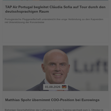
Lesen
Sie
TAP Air Portugal begleitet Cláudia Sofia auf Tour durch den
die
deutschsprachigen Raum
Nachrichten
Portugiesische Fluggesellschaft unterstreicht ihre enge Verbindung zu den Kapverden
mit Unterstützung der Konzertreise
01.08.2026
Lesen
Sie
Matthias Spohr übernimmt COO-Position bei Eurowings
die
Nachrichten
Bisheriger Geschäftsführer der Lufthansa Aviation Training wechselt zum 1. Oktober in