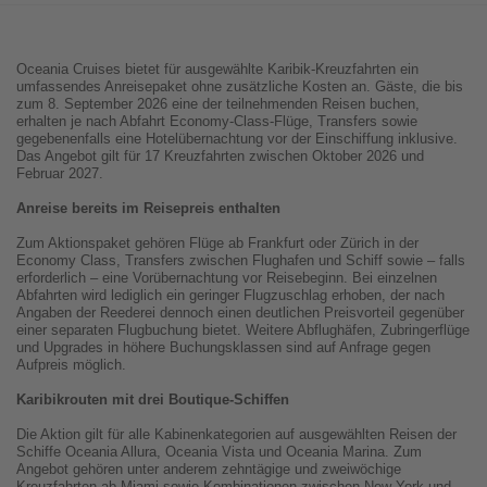
Oceania Cruises bietet für ausgewählte Karibik-Kreuzfahrten ein
umfassendes Anreisepaket ohne zusätzliche Kosten an. Gäste, die bis
zum 8. September 2026 eine der teilnehmenden Reisen buchen,
erhalten je nach Abfahrt Economy-Class-Flüge, Transfers sowie
gegebenenfalls eine Hotelübernachtung vor der Einschiffung inklusive.
Das Angebot gilt für 17 Kreuzfahrten zwischen Oktober 2026 und
Februar 2027.
Anreise bereits im Reisepreis enthalten
Zum Aktionspaket gehören Flüge ab Frankfurt oder Zürich in der
Economy Class, Transfers zwischen Flughafen und Schiff sowie – falls
erforderlich – eine Vorübernachtung vor Reisebeginn. Bei einzelnen
Abfahrten wird lediglich ein geringer Flugzuschlag erhoben, der nach
Angaben der Reederei dennoch einen deutlichen Preisvorteil gegenüber
einer separaten Flugbuchung bietet. Weitere Abflughäfen, Zubringerflüge
und Upgrades in höhere Buchungsklassen sind auf Anfrage gegen
Aufpreis möglich.
Karibikrouten mit drei Boutique-Schiffen
Die Aktion gilt für alle Kabinenkategorien auf ausgewählten Reisen der
Schiffe Oceania Allura, Oceania Vista und Oceania Marina. Zum
Angebot gehören unter anderem zehntägige und zweiwöchige
Kreuzfahrten ab Miami sowie Kombinationen zwischen New York und