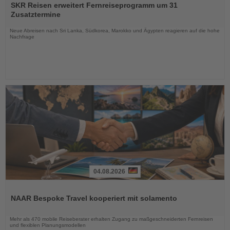
Sie
SKR Reisen erweitert Fernreiseprogramm um 31
die
Zusatztermine
Nachrichten
Neue Abreisen nach Sri Lanka, Südkorea, Marokko und Ägypten reagieren auf die hohe
Nachfrage
04.08.2026
Lesen
Sie
NAAR Bespoke Travel kooperiert mit solamento
die
Nachrichten
Mehr als 470 mobile Reiseberater erhalten Zugang zu maßgeschneiderten Fernreisen
und flexiblen Planungsmodellen