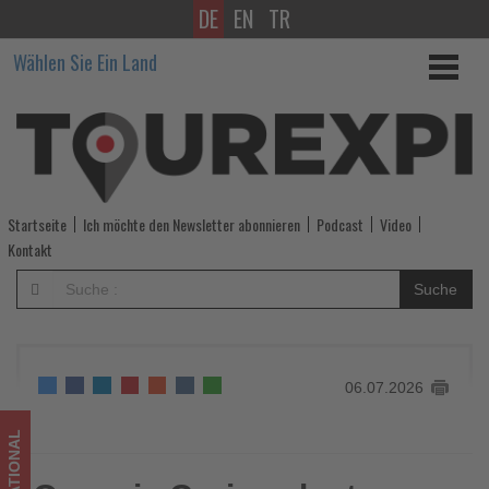
DE
EN
TR
Oceania
Wählen Sie Ein Land
Cruises
legt
kostenfreies
Anreisepaket
Startseite
Ich möchte den Newsletter abonnieren
Podcast
Video
für
Kontakt
Karibik-
Suche
Kreuzfahrten
auf
06.07.2026
-
Wissen,