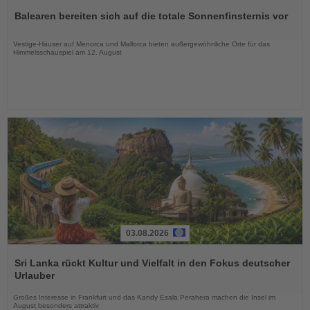
Sie
Balearen bereiten sich auf die totale Sonnenfinsternis vor
die
Nachrichten
Vestige-Häuser auf Menorca und Mallorca bieten außergewöhnliche Orte für das
Himmelsschauspiel am 12. August
03.08.2026
Lesen
Sie
Sri Lanka rückt Kultur und Vielfalt in den Fokus deutscher
die
Urlauber
Nachrichten
Großes Interesse in Frankfurt und das Kandy Esala Perahera machen die Insel im
August besonders attraktiv