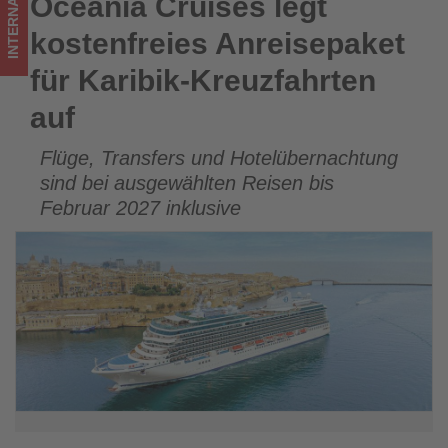
INTERNATIONAL
Oceania Cruises legt
Oceania Cruises legt kostenfreies Anreisepaket für Karibik-
was
Kreuzfahrten auf
kostenfreies Anreisepaket
im
für Karibik-Kreuzfahrten
Tourismus
auf
los
Flüge, Transfers und Hotelübernachtung
ist!
sind bei ausgewählten Reisen bis
Februar 2027 inklusive