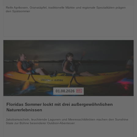
Nachrichten
Reife Aprikosen, Granatäpfel, traditionelle Märkte und regionale Spezialitäten prägen
den Spätsommer
01.08.2026
Lesen
Sie
Floridas Sommer lockt mit drei außergewöhnlichen
die
Naturerlebnissen
Nachrichten
Jakobsmuscheln, leuchtende Lagunen und Meeresschildkröten machen den Sunshine
State zur Bühne besonderer Outdoor-Abenteuer