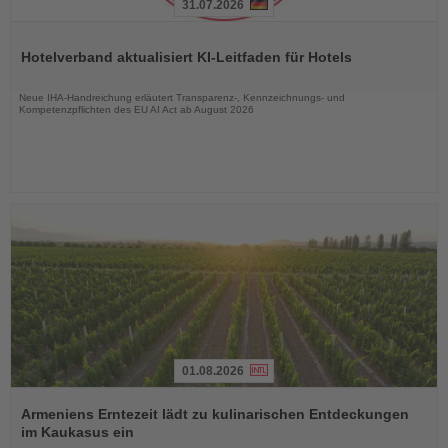
31.07.2026
Lesen
Sie
Hotelverband aktualisiert KI-Leitfaden für Hotels
die
Nachrichten
Neue IHA-Handreichung erläutert Transparenz-, Kennzeichnungs- und
Kompetenzpflichten des EU AI Act ab August 2026
01.08.2026
Lesen
Sie
Armeniens Erntezeit lädt zu kulinarischen Entdeckungen
die
im Kaukasus ein
Nachrichten