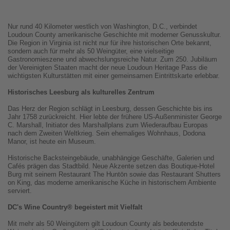
Nur rund 40 Kilometer westlich von Washington, D.C., verbindet
Loudoun County amerikanische Geschichte mit moderner Genusskultur.
Die Region in Virginia ist nicht nur für ihre historischen Orte bekannt,
sondern auch für mehr als 50 Weingüter, eine vielseitige
Gastronomieszene und abwechslungsreiche Natur. Zum 250. Jubiläum
der Vereinigten Staaten macht der neue Loudoun Heritage Pass die
wichtigsten Kulturstätten mit einer gemeinsamen Eintrittskarte erlebbar.
Historisches Leesburg als kulturelles Zentrum
Das Herz der Region schlägt in Leesburg, dessen Geschichte bis ins
Jahr 1758 zurückreicht. Hier lebte der frühere US-Außenminister George
C. Marshall, Initiator des Marshallplans zum Wiederaufbau Europas
nach dem Zweiten Weltkrieg. Sein ehemaliges Wohnhaus, Dodona
Manor, ist heute ein Museum.
Historische Backsteingebäude, unabhängige Geschäfte, Galerien und
Cafés prägen das Stadtbild. Neue Akzente setzen das Boutique-Hotel
Burg mit seinem Restaurant The Huntōn sowie das Restaurant Shutters
on King, das moderne amerikanische Küche in historischem Ambiente
serviert.
DC's Wine Country® begeistert mit Vielfalt
Mit mehr als 50 Weingütern gilt Loudoun County als bedeutendste