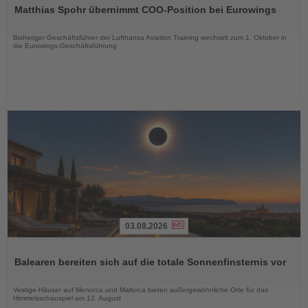
Sie
Matthias Spohr übernimmt COO-Position bei Eurowings
die
Nachrichten
Bisheriger Geschäftsführer der Lufthansa Aviation Training wechselt zum 1. Oktober in
die Eurowings-Geschäftsführung
03.08.2026
Lesen
Sie
Balearen bereiten sich auf die totale Sonnenfinsternis vor
die
Nachrichten
Vestige-Häuser auf Menorca und Mallorca bieten außergewöhnliche Orte für das
Himmelsschauspiel am 12. August