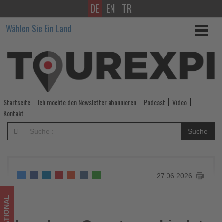
DE
EN
TR
Loudoun
Wählen Sie Ein Land
County
verbindet
amerikanische
Geschichte
Startseite
Ich möchte den Newsletter abonnieren
Podcast
Video
mit
Kontakt
Genuss
Suche
und
Natur
27.06.2026
-
Wissen,