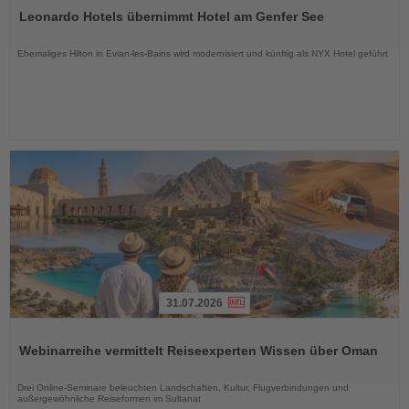
Sie
Leonardo Hotels übernimmt Hotel am Genfer See
die
Nachrichten
Ehemaliges Hilton in Evian-les-Bains wird modernisiert und künftig als NYX Hotel geführt
31.07.2026
Lesen
Sie
Webinarreihe vermittelt Reiseexperten Wissen über Oman
die
Nachrichten
Drei Online-Seminare beleuchten Landschaften, Kultur, Flugverbindungen und
außergewöhnliche Reiseformen im Sultanat