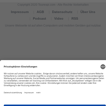
Copyright 2020 Tourexpi.com - Alle Rechte Vorbehalten
Impressum
AGB
Datenschutz
Über Uns
Podcast
Video
RSS
Unsere Webseite ist auf allen Computern und mobilen Geräten gut nutzbar.
Tourexpi,
turizm
haberleri,
Reisebüros,
tourism
news,
noticias
de
turismo,
Tourismus
Nachrichten,
новости
туризма,
travel
tourism
news,
international