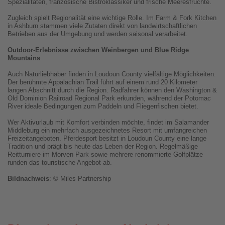
Spezialitäten, französische Bistroklassiker und frische Meeresfrüchte.
Zugleich spielt Regionalität eine wichtige Rolle. Im Farm & Fork Kitchen
in Ashburn stammen viele Zutaten direkt von landwirtschaftlichen
Betrieben aus der Umgebung und werden saisonal verarbeitet.
Outdoor-Erlebnisse zwischen Weinbergen und Blue Ridge
Mountains
Auch Naturliebhaber finden in Loudoun County vielfältige Möglichkeiten.
Der berühmte Appalachian Trail führt auf einem rund 20 Kilometer
langen Abschnitt durch die Region. Radfahrer können den Washington &
Old Dominion Railroad Regional Park erkunden, während der Potomac
River ideale Bedingungen zum Paddeln und Fliegenfischen bietet.
Wer Aktivurlaub mit Komfort verbinden möchte, findet im Salamander
Middleburg ein mehrfach ausgezeichnetes Resort mit umfangreichen
Freizeitangeboten. Pferdesport besitzt in Loudoun County eine lange
Tradition und prägt bis heute das Leben der Region. Regelmäßige
Reitturniere im Morven Park sowie mehrere renommierte Golfplätze
runden das touristische Angebot ab.
Bildnachweis
: © Miles Partnership