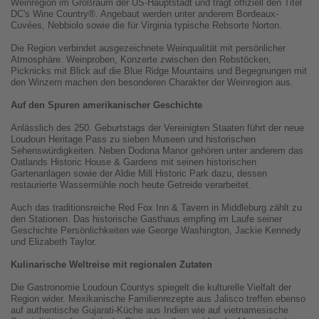
Weinregion im Großraum der US-Hauptstadt und trägt offiziell den Titel
DC's Wine Country®. Angebaut werden unter anderem Bordeaux-
Cuvées, Nebbiolo sowie die für Virginia typische Rebsorte Norton.
Die Region verbindet ausgezeichnete Weinqualität mit persönlicher
Atmosphäre. Weinproben, Konzerte zwischen den Rebstöcken,
Picknicks mit Blick auf die Blue Ridge Mountains und Begegnungen mit
den Winzern machen den besonderen Charakter der Weinregion aus.
Auf den Spuren amerikanischer Geschichte
Anlässlich des 250. Geburtstags der Vereinigten Staaten führt der neue
Loudoun Heritage Pass zu sieben Museen und historischen
Sehenswürdigkeiten. Neben Dodona Manor gehören unter anderem das
Oatlands Historic House & Gardens mit seinen historischen
Gartenanlagen sowie der Aldie Mill Historic Park dazu, dessen
restaurierte Wassermühle noch heute Getreide verarbeitet.
Auch das traditionsreiche Red Fox Inn & Tavern in Middleburg zählt zu
den Stationen. Das historische Gasthaus empfing im Laufe seiner
Geschichte Persönlichkeiten wie George Washington, Jackie Kennedy
und Elizabeth Taylor.
Kulinarische Weltreise mit regionalen Zutaten
Die Gastronomie Loudoun Countys spiegelt die kulturelle Vielfalt der
Region wider. Mexikanische Familienrezepte aus Jalisco treffen ebenso
auf authentische Gujarati-Küche aus Indien wie auf vietnamesische