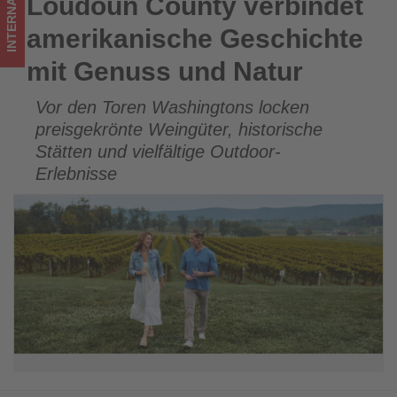
INTERNATIONAL
Loudoun County verbindet
Loudoun County verbindet amerikanische Geschichte mit
was
Genuss und Natur
amerikanische Geschichte
im
mit Genuss und Natur
Tourismus
Vor den Toren Washingtons locken
los
preisgekrönte Weingüter, historische
ist!
Stätten und vielfältige Outdoor-
Erlebnisse