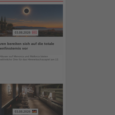
03.08.2026
ren bereiten sich auf die totale
nfinsternis vor
chten
-Häuser auf Menorca und Mallorca bieten
wöhnliche Orte für das Himmelsschauspiel am 12.
03.08.2026