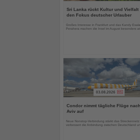
Lesen
Sie
Sri Lanka rückt Kultur und Vielfalt 
die
den Fokus deutscher Urlauber
Nachrichten
Großes Interesse in Frankfurt und das Kandy Esal
Perahera machen die Insel im August besonders att
03.08.2026
Lesen
Sie
Condor nimmt tägliche Flüge nach
die
Aviv auf
Nachrichten
Neue Nonstop-Verbindung stärkt das Streckennetz
verbessert die Anbindung zwischen Deutschland un