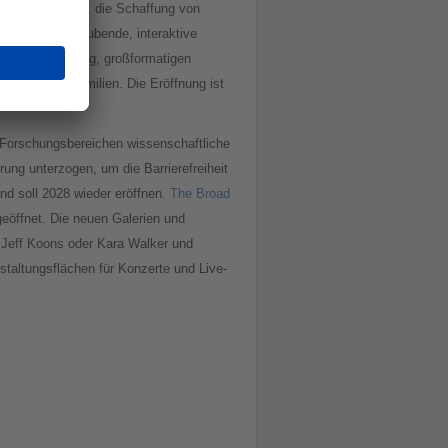
che Entwicklung, die Schaffung von
, die atemberaubende, interaktive
 aus Storytelling, großformatigen
tdecker und Familien. Die Eröffnung ist
 Forschungsbereichen wissenschaftliche
ung unterzogen, um die Barrierefreiheit
d soll 2028 wieder eröffnen.
The Broad
geöffnet. Die neuen Galerien und
 Jeff Koons oder Kara Walker und
staltungsflächen für Konzerte und Live-
.