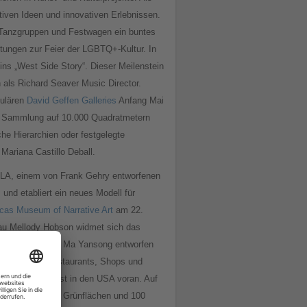
ativen Ideen und innovativen Erlebnissen.
, Tanzgruppen und Festwagen ein buntes
tungen zur Feier der LGBTQ+-Kultur. In
ins „West Side Story“. Dieser Meilenstein
n als Richard Seaver Music Director.
kulären
David Geffen Galleries
Anfang Mai
te Sammlung auf 10.000 Quadratmetern
he Hierarchien oder festgelegte
ariana Castillo Deball.
 LA, einem von Frank Gehry entworfenen
und etabliert ein neues Modell für
cas Museum of Narrative Art
am 22.
au Mellody Hobson widmet sich das
rten Architekten Ma Yansong entworfen
Grünflächen, Restaurants, Shops und
ür schwarze Kunst in den USA voran. Auf
ntlichen Räumen, Grünflächen und 100