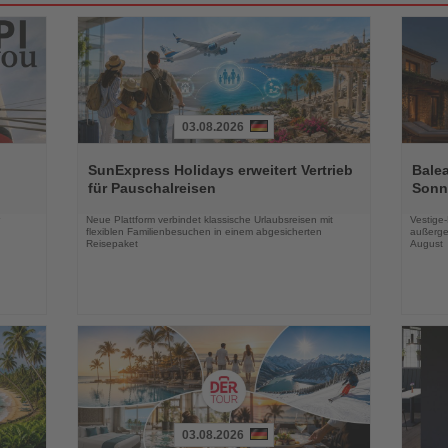
03.08.2026
Lesen
Lesen
Sie
Sie
SunExpress Holidays erweitert Vertrieb
Balea
die
die
für Pauschalreisen
Sonne
Nachrichten
Nachri
Neue Plattform verbindet klassische Urlaubsreisen mit
Vestige
flexiblen Familienbesuchen in einem abgesicherten
außerge
Reisepaket
August
03.08.2026