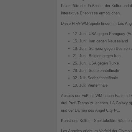
Feierstätte des Fußballs, der Kultur und
interaktive Erlebnisse ermöglichen.
Diese FIFA-WM-Spiele finden im Los Ange
12. Juni: USA gegen Paraguay (Er
15. Juni: Iran gegen Neuseeland
18. Juni: Schweiz gegen Bosnien
21. Juni: Belgien gegen Iran
25. Juni: USA gegen Türkei
28. Juni: Sechzehntelfinale
02. Juli: Sechzehntelfinale
10. Juli: Viertelfinale
Abseits der Fußball-WM haben Fans in LA 
drei Profi-Teams zu erleben. LA Galaxy s
und der Damen des Angel City FC.
Kunst und Kultur – Spektakuläre Räume e
Los Angeles erlebt im Vorfeld der Olympis