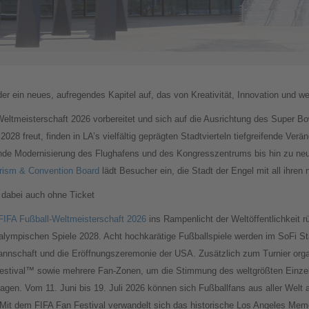
 ein neues, aufregendes Kapitel auf, das von Kreativität, Innovation und welt
eltmeisterschaft 2026 vorbereitet und sich auf die Ausrichtung des Super Bo
8 freut, finden in LA’s vielfältig geprägten Stadtvierteln tiefgreifende Verä
fende Modernisierung des Flughafens und des Kongresszentrums bis hin zu n
rism & Convention Board
lädt Besucher ein, die Stadt der Engel mit all ihre
 dabei auch ohne Ticket
FIFA Fußball-Weltmeisterschaft 2026
ins Rampenlicht der Weltöffentlichkeit r
alympischen Spiele 2028. Acht hochkarätige Fußballspiele werden im SoFi Sta
annschaft und die Eröffnungszeremonie der USA. Zusätzlich zum Turnier org
Festival™ sowie mehrere Fan-Zonen, um die Stimmung des weltgrößten Einzel
ragen. Vom 11. Juni bis 19. Juli 2026 können sich Fußballfans aus aller Welt
it dem FIFA Fan Festival verwandelt sich das historische Los Angeles Memor