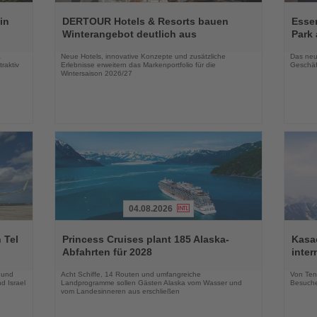
Lesen
Lesen
Sie
Sie
in
DERTOUR Hotels & Resorts bauen
Essen
die
die
Winterangebot deutlich aus
Park 
Nachrichten
Nachri
a
Neue Hotels, innovative Konzepte und zusätzliche
Das neu
raktiv
Erlebnisse erweitern das Markenportfolio für die
Geschäf
Wintersaison 2026/27
04.08.2026
Lesen
Lesen
Sie
Sie
 Tel
Princess Cruises plant 185 Alaska-
Kasac
die
die
Abfahrten für 2028
inte
Nachrichten
Nachri
 und
Acht Schiffe, 14 Routen und umfangreiche
Von Tenn
d Israel
Landprogramme sollen Gästen Alaska vom Wasser und
Besuche
vom Landesinneren aus erschließen