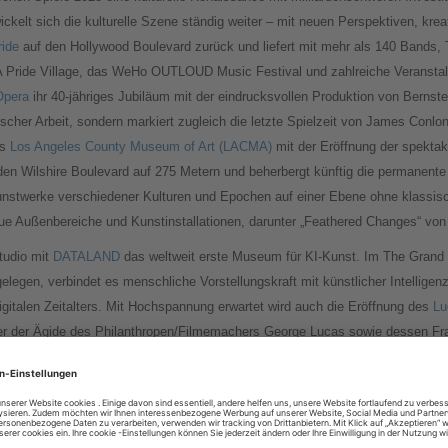
ckelt sich die kulturelle Szene ständig weiter – mit neuen Perspektiven, kre
ride
auf den Hollywood Boulevard zurück und liefert mit mehr als 140 Bands
LA Pride Village, das WeHo OUTLOUD Music Festival und zahlreiche Veranstal
Opera
ihr 40-jähriges Jubiläum mit der eindrucksvollen Produktion von Bernste
rischer Arbeit, sondern markiert zugleich die letzte Spielzeit von James Conlo
as
Los Angeles County Museum of Art (LACMA)
mit der Eröffnung der spekta
en Wilshire Boulevard auf 275 Metern und beherbergt künftig die permanen
unstwerke verschiedener Kulturen und Epochen auf einer Ebene ohne klassisc
e Außenbereiche und Kunstinstallationen, darunter „Feathered Changes“ von M
tudio mit
DATALAND
das weltweit erste Museum für KI-Kunst. Im The Grand
gen, verbindet es menschliche Vorstellungskraft mit künstlicher Intelligenz 
gitalen Zeitalters. Mit Hochspannung erwartet wird auch die Eröffnung des
Lu
er der Ägide des Philanthropen/Filmemachers George Lucas sowie dessen Fr
ellen Geschichtenerzählens. Das futuristische Gebäude wurde vom renommie
räsentieren sowie ausgedehnte Galerien, hochmoderne Kinosäle, öffentliche 
chreitet mit
Destination Crenshaw
das größte öffentlich-private Programm f
s Crenshaw Boulevard in South LA entsteht ein Infrastrukturprojekt mit öffe