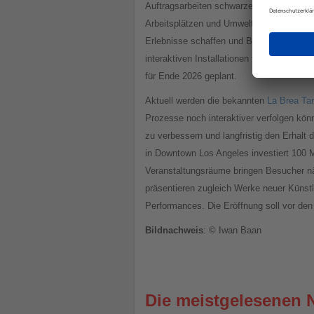
Auftragsarbeiten schwarzer Künstler, das
Arbeitsplätzen und Umweltschutz unterstüt
Erlebnisse schaffen und Besucher in fanta
interaktiven Installationen von Hunderte
für Ende 2026 geplant.
Aktuell werden die bekannten
La Brea Tar
Prozesse noch interaktiver verfolgen kön
zu verbessern und langfristig den Erhal
in Downtown Los Angeles investiert 100 Mi
Veranstaltungsräume bringen Besucher nä
präsentieren zugleich Werke neuer Künstl
Performances. Die Eröffnung soll vor den 
Bildnachweis
: © Iwan Baan
Die meistgelesenen 