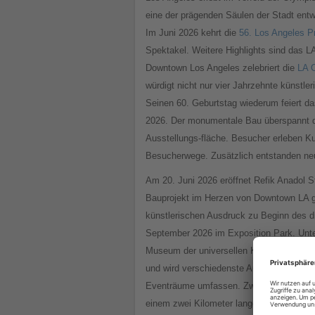
eine der prägenden Säulen der Stadt entwi
Im Juni 2026 kehrt die
56. Los Angeles P
Spektakel. Weitere Highlights sind das 
Downtown Los Angeles zelebriert die
LA 
würdigt nicht nur vier Jahrzehnte künstle
Seinen 60. Geburtstag wiederum feiert d
2026. Der monumentale Bau überspannt d
Ausstellungs-fläche. Besucher erleben K
Besucherwege. Zusätzlich entstanden neu
Am 20. Juni 2026 eröffnet Refik Anadol S
Bauprojekt im Herzen von Downtown LA gele
künstlerischen Ausdruck zu Beginn des di
September 2026 im Exposition Park. Unt
Museum der universellen Kunst des visu
und wird verschiedenste Ausstellungen p
Eventräume umfassen. Zwischenzeitlich s
einem zwei Kilometer langen Abschnitt de