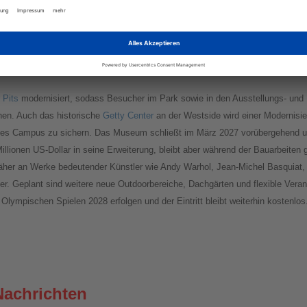
 die Kultur der Gemeinde nicht nur aufwertet, sondern auch deren wirtschaftli
zen soll. In Culver City kreiert
Meow Wolf
immersive Kunst und Unterhaltung
stische Welten entführen. Jede Ausstellung bietet eine einzigartige Mischung
n von Künstlern und modernster Technologie – ein Muss für Kunstliebhaber, En
 Pits
modernisiert, sodass Besucher im Park sowie in den Ausstellungs- und
nen. Auch das historische
Getty Center
an der Westside wird einer Modernisier
t des Campus zu sichern. Das Museum schließt im März 2027 vorübergehend un
llionen US-Dollar in seine Erweiterung, bleibt aber während der Bauarbeiten 
her an Werke bedeutender Künstler wie Andy Warhol, Jean-Michel Basquiat,
er. Geplant sind weitere neue Outdoorbereiche, Dachgärten und flexible Veran
Olympischen Spielen 2028 erfolgen und der Eintritt bleibt weiterhin kostenlos
Nachrichten