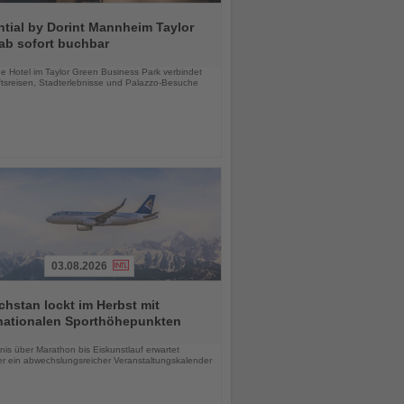
tial by Dorint Mannheim Taylor
ab sofort buchbar
chten
e Hotel im Taylor Green Business Park verbindet
tsreisen, Stadterlebnisse und Palazzo-Besuche
03.08.2026
hstan lockt im Herbst mit
rnationalen Sporthöhepunkten
chten
is über Marathon bis Eiskunstlauf erwartet
r ein abwechslungsreicher Veranstaltungskalender