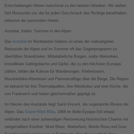
Entscheidungen führen manchmal zu den besten Urlauben. Wir stellen
fünf Reiseziele vor, die für jeden Geschmack das Richtige bereithalten,
inklusive der passenden Hotels.
Aostatal, Italien: Sommer in den Alpen
Das
Aostatal
im Nordwesten Italiens ist eines der vielseitigsten
Reiseziele der Alpen und im Sommer oft das Gegenprogramm zu
überfüllten Strandzielen. Mittelalterliche Burgen, uralte Weinreben,
kristallklare Gebirgsbäche und Gipfel, die zu den höchsten Europas
zählen, bilden die Kulisse für Wanderungen, Klettertouren,
Mountainbike-Abenteuer und Panoramaflüge über die Berge. Die Region
ist bekannt für ihre Thermalquellen, ihre Weinkultur und eine Küche, die
von Frankreich und Italien gleichermaßen geprägt ist.
Im Herzen des Aostatals liegt Saint-Vincent, die sogenannte Riviera der
Alpen. Das
Grand Hôtel Billia
, 1908 im Belle-Époque-Stil erbaut,
verbindet nach einer aufwendigen Renovierung historischen Charme mit
zeitgemäßem Komfort. Mont Blanc, Matterhorn, Monte Rosa und Gran