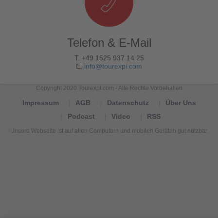
Telefon & E-Mail
T. +49 1525 937 14 25
E.
info@tourexpi.com
Copyright 2020 Tourexpi.com - Alle Rechte Vorbehalten
Impressum
AGB
Datenschutz
Über Uns
Podcast
Video
RSS
Unsere Webseite ist auf allen Computern und mobilen Geräten gut nutzbar.
Tourexpi,
turizm
haberleri,
Reisebüros,
tourism
news,
noticias
de