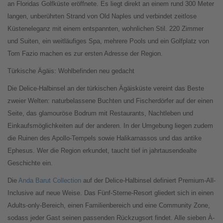
an Floridas Golfküste eröffnete. Es liegt direkt an einem rund 300 Meter
langen, unberührten Strand von Old Naples und verbindet zeitlose
Küsteneleganz mit einem entspannten, wohnlichen Stil. 220 Zimmer
und Suiten, ein weitläufiges Spa, mehrere Pools und ein Golfplatz von
Tom Fazio machen es zur ersten Adresse der Region.
Türkische Ägäis: Wohlbefinden neu gedacht
Die Delice-Halbinsel an der türkischen Ägäisküste vereint das Beste
zweier Welten: naturbelassene Buchten und Fischerdörfer auf der einen
Seite, das glamouröse Bodrum mit Restaurants, Nachtleben und
Einkaufsmöglichkeiten auf der anderen. In der Umgebung liegen zudem
die Ruinen des Apollo-Tempels sowie Halikarnassos und das antike
Ephesus. Wer die Region erkundet, taucht tief in jahrtausendealte
Geschichte ein.
Die
Anda Barut Collection
auf der Delice-Halbinsel definiert Premium-All-
Inclusive auf neue Weise. Das Fünf-Sterne-Resort gliedert sich in einen
Adults-only-Bereich, einen Familienbereich und eine Community Zone,
sodass jeder Gast seinen passenden Rückzugsort findet. Alle sieben À-