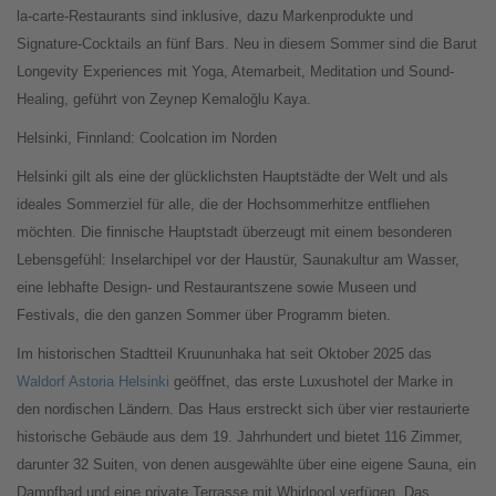
la-carte-Restaurants sind inklusive, dazu Markenprodukte und
Signature-Cocktails an fünf Bars. Neu in diesem Sommer sind die Barut
Longevity Experiences mit Yoga, Atemarbeit, Meditation und Sound-
Healing, geführt von Zeynep Kemaloğlu Kaya.
Helsinki, Finnland: Coolcation im Norden
Helsinki gilt als eine der glücklichsten Hauptstädte der Welt und als
ideales Sommerziel für alle, die der Hochsommerhitze entfliehen
möchten. Die finnische Hauptstadt überzeugt mit einem besonderen
Lebensgefühl: Inselarchipel vor der Haustür, Saunakultur am Wasser,
eine lebhafte Design- und Restaurantszene sowie Museen und
Festivals, die den ganzen Sommer über Programm bieten.
Im historischen Stadtteil Kruununhaka hat seit Oktober 2025 das
Waldorf Astoria Helsinki
geöffnet, das erste Luxushotel der Marke in
den nordischen Ländern. Das Haus erstreckt sich über vier restaurierte
historische Gebäude aus dem 19. Jahrhundert und bietet 116 Zimmer,
darunter 32 Suiten, von denen ausgewählte über eine eigene Sauna, ein
Dampfbad und eine private Terrasse mit Whirlpool verfügen. Das