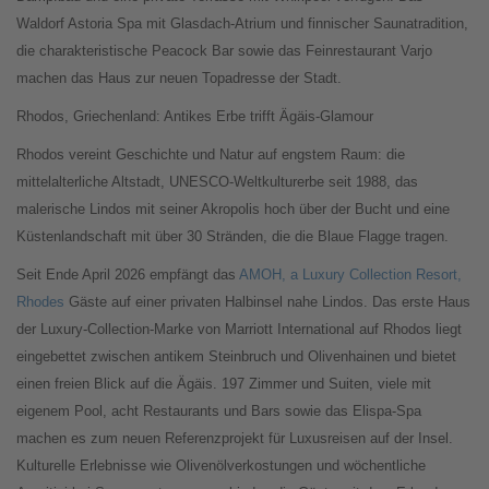
Waldorf Astoria Spa mit Glasdach-Atrium und finnischer Saunatradition,
die charakteristische Peacock Bar sowie das Feinrestaurant Varjo
machen das Haus zur neuen Topadresse der Stadt.
Rhodos, Griechenland: Antikes Erbe trifft Ägäis-Glamour
Rhodos vereint Geschichte und Natur auf engstem Raum: die
mittelalterliche Altstadt, UNESCO-Weltkulturerbe seit 1988, das
malerische Lindos mit seiner Akropolis hoch über der Bucht und eine
Küstenlandschaft mit über 30 Stränden, die die Blaue Flagge tragen.
Seit Ende April 2026 empfängt das
AMOH, a Luxury Collection Resort,
Rhodes
Gäste auf einer privaten Halbinsel nahe Lindos. Das erste Haus
der Luxury-Collection-Marke von Marriott International auf Rhodos liegt
eingebettet zwischen antikem Steinbruch und Olivenhainen und bietet
einen freien Blick auf die Ägäis. 197 Zimmer und Suiten, viele mit
eigenem Pool, acht Restaurants und Bars sowie das Elispa-Spa
machen es zum neuen Referenzprojekt für Luxusreisen auf der Insel.
Kulturelle Erlebnisse wie Olivenölverkostungen und wöchentliche