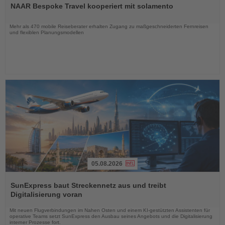
NAAR Bespoke Travel kooperiert mit solamento
die
Nachrichten
Mehr als 470 mobile Reiseberater erhalten Zugang zu maßgeschneiderten Fernreisen
und flexiblen Planungsmodellen
05.08.2026
Lesen
Sie
SunExpress baut Streckennetz aus und treibt
die
Digitalisierung voran
Nachrichten
Mit neuen Flugverbindungen im Nahen Osten und einem KI-gestützten Assistenten für
operative Teams setzt SunExpress den Ausbau seines Angebots und die Digitalisierung
interner Prozesse fort.