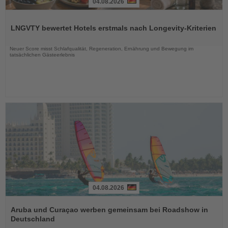
04.08.2026
Lesen
Sie
LNGVTY bewertet Hotels erstmals nach Longevity-Kriterien
die
Nachrichten
Neuer Score misst Schlafqualität, Regeneration, Ernährung und Bewegung im
tatsächlichen Gästeerlebnis
04.08.2026
Lesen
Sie
Aruba und Curaçao werben gemeinsam bei Roadshow in
die
Deutschland
Nachrichten