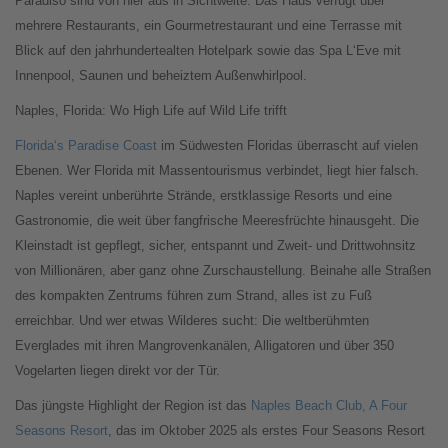
Paradiso sind von hier aus in Sichtweite. Das Haus verfügt über
mehrere Restaurants, ein Gourmetrestaurant und eine Terrasse mit
Blick auf den jahrhundertealten Hotelpark sowie das Spa L‘Eve mit
Innenpool, Saunen und beheiztem Außenwhirlpool.
Naples, Florida: Wo High Life auf Wild Life trifft
Florida‘s Paradise Coast
im Südwesten Floridas überrascht auf vielen
Ebenen. Wer Florida mit Massentourismus verbindet, liegt hier falsch.
Naples vereint unberührte Strände, erstklassige Resorts und eine
Gastronomie, die weit über fangfrische Meeresfrüchte hinausgeht. Die
Kleinstadt ist gepflegt, sicher, entspannt und Zweit- und Drittwohnsitz
von Millionären, aber ganz ohne Zurschaustellung. Beinahe alle Straßen
des kompakten Zentrums führen zum Strand, alles ist zu Fuß
erreichbar. Und wer etwas Wilderes sucht: Die weltberühmten
Everglades mit ihren Mangrovenkanälen, Alligatoren und über 350
Vogelarten liegen direkt vor der Tür.
Das jüngste Highlight der Region ist das
Naples Beach Club, A Four
Seasons Resort
, das im Oktober 2025 als erstes Four Seasons Resort