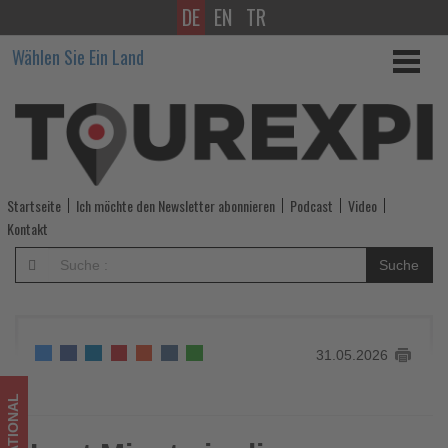
DE
EN
TR
Last
Wählen Sie Ein Land
Minute
in
die
Sommerferien
Startseite
Ich möchte den Newsletter abonnieren
Podcast
Video
-
Kontakt
Wissen,
Suche
was
im
31.05.2026
Tourismus
los