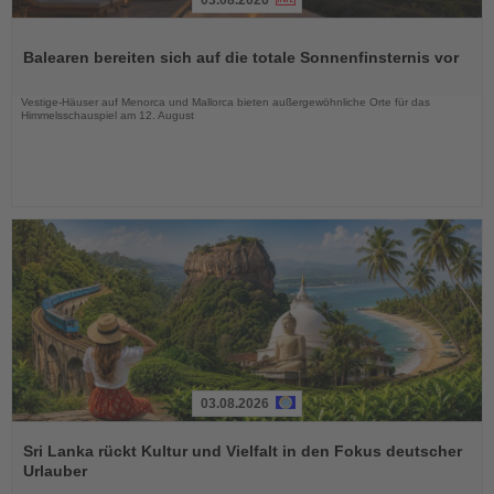
Lesen
Sie
Balearen bereiten sich auf die totale Sonnenfinsternis vor
die
Nachrichten
Vestige-Häuser auf Menorca und Mallorca bieten außergewöhnliche Orte für das
Himmelsschauspiel am 12. August
03.08.2026
Lesen
Sie
Sri Lanka rückt Kultur und Vielfalt in den Fokus deutscher
die
Urlauber
Nachrichten