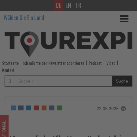
DE
EN
TR
Kreuzfahrtflotte
Wählen Sie Ein Land
wächst
bis
2037
auf
Startseite
Ich möchte den Newsletter abonnieren
Podcast
Video
mehr
Kontakt
als
Suche
540
Schiffe
22.06.2026
-
Wissen,