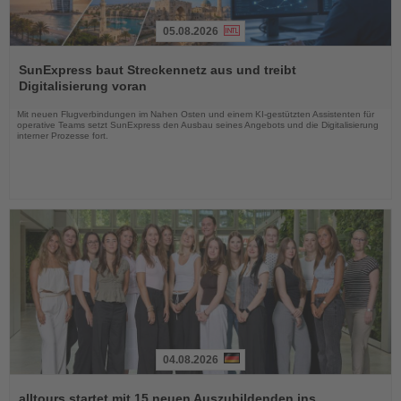
05.08.2026
Lesen
Sie
SunExpress baut Streckennetz aus und treibt
die
Digitalisierung voran
Nachrichten
Mit neuen Flugverbindungen im Nahen Osten und einem KI-gestützten Assistenten für
operative Teams setzt SunExpress den Ausbau seines Angebots und die Digitalisierung
interner Prozesse fort.
04.08.2026
Lesen
Sie
alltours startet mit 15 neuen Auszubildenden ins