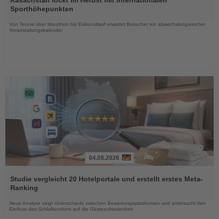
Kasachstan lockt im Herbst mit internationalen
die
Sporthöhepunkten
Nachrichten
Von Tennis über Marathon bis Eiskunstlauf erwartet Besucher ein abwechslungsreicher
Veranstaltungskalender
04.08.2026
Lesen
Sie
Studie vergleicht 20 Hotelportale und erstellt erstes Meta-
die
Ranking
Nachrichten
Neue Analyse zeigt Unterschiede zwischen Bewertungsplattformen und untersucht den
Einfluss des Schlafkomforts auf die Gästezufriedenheit