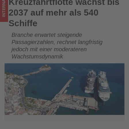
INTERNATIONAL
Kreuzfahrtflotte wächst bis
Kreuzfahrtflotte wächst bis 2037 auf mehr als 540 Schiffe
was
2037 auf mehr als 540
im
Schiffe
Tourismus
Branche erwartet steigende
los
Passagierzahlen, rechnet langfristig
ist!
jedoch mit einer moderateren
Wachstumsdynamik