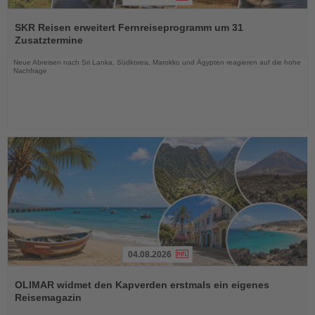
Lesen
Sie
SKR Reisen erweitert Fernreiseprogramm um 31
die
Zusatztermine
Nachrichten
Neue Abreisen nach Sri Lanka, Südkorea, Marokko und Ägypten reagieren auf die hohe
Nachfrage
04.08.2026
Lesen
Sie
OLIMAR widmet den Kapverden erstmals ein eigenes
die
Reisemagazin
Nachrichten