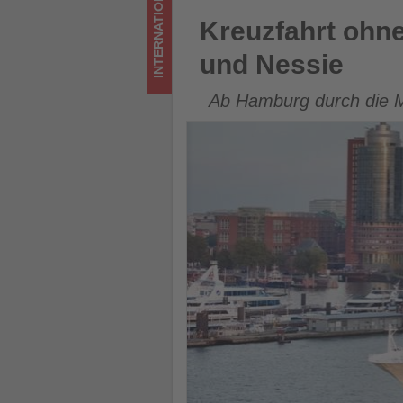
INTERNATIONAL
-
Kreuzfahrt ohne Flug: Auf de
Kreuzfahrt ohn
Wissen,
und Nessie
was
Ab Hamburg durch die M
im
Tourismus
los
ist!