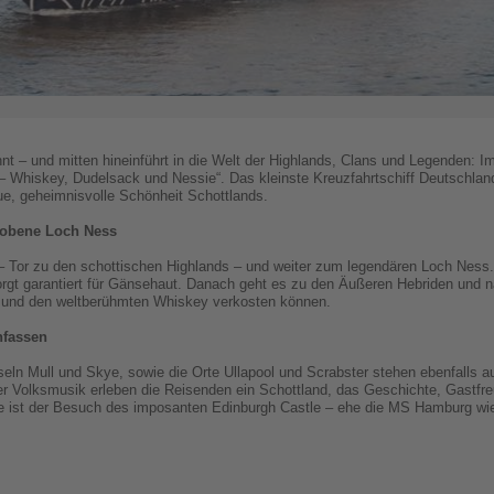
nnt – und mitten hineinführt in die Welt der Highlands, Clans und Legenden
 – Whiskey, Dudelsack und Nessie“. Das kleinste Kreuzfahrtschiff Deutschland
aue, geheimnisvolle Schönheit Schottlands.
obene Loch Ness
– Tor zu den schottischen Highlands – und weiter zum legendären Loch Ness
 sorgt garantiert für Gänsehaut. Danach geht es zu den Äußeren Hebriden und 
n und den weltberühmten Whiskey verkosten können.
nfassen
seln Mull und Skye, sowie die Orte Ullapool und Scrabster stehen ebenfalls a
er Volksmusik erleben die Reisenden ein Schottland, das Geschichte, Gastfre
se ist der Besuch des imposanten Edinburgh Castle – ehe die MS Hamburg w