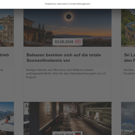
03.08.2026
Lesen
Lesen
Sie
Sie
trieb
Balearen bereiten sich auf die totale
Sri L
die
die
Sonnenfinsternis vor
den 
Nachrichten
Nachri
mit
Vestige-Häuser auf Menorca und Mallorca bieten
Großes 
außergewöhnliche Orte für das Himmelsschauspiel am 12.
Peraher
August
03.08.2026