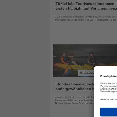
Sie
Türkei hält Tourismuseinnahmen 
die
ersten Halbjahr auf Vorjahresnive
Nachrichten
25,8 Millionen Besucher sorgten in den ersten sec
Monaten für Einnahmen von 25,7 Milliarden US-Dol
01.08.2026
Lesen
Sie
Floridas Sommer lockt mit drei
die
außergewöhnlichen Naturerlebnis
Nachrichten
Jakobsmuscheln, leuchtende Lagunen und
Meeresschildkröten machen den Sunshine State zu
Bühne besonderer Outdoor-Abenteuer