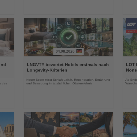
04.08.2026
Lesen
Lesen
Sie
Sie
und
LNGVTY bewertet Hotels erstmals nach
LOT P
die
die
Longevity-Kriterien
Nons
Nachrichten
Nachri
Neuer Score misst Schlafqualität, Regeneration, Ernährung
Ab Ende 
s des
und Bewegung im tatsächlichen Gästeerlebnis
Warscha