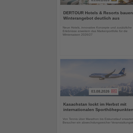
Lesen
Sie
DERTOUR Hotels & Resorts bauen
die
Winterangebot deutlich aus
Nachrichten
Neue Hotels, innovative Konzepte und zusätzliche
Erlebnisse erweitern das Markenportfolio für die
Wintersaison 2026/27
03.08.2026
Lesen
Sie
Kasachstan lockt im Herbst mit
die
internationalen Sporthöhepunkte
Nachrichten
Von Tennis über Marathon bis Eiskunstlauf erwartet
Besucher ein abwechslungsreicher Veranstaltungs