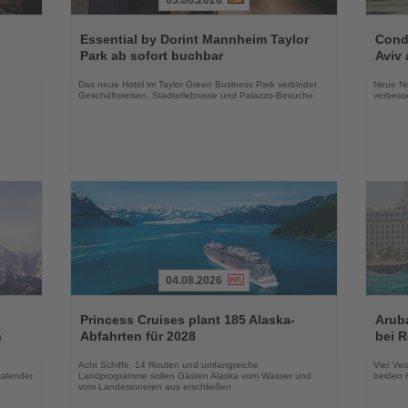
Lesen
Lesen
Sie
Sie
Essential by Dorint Mannheim Taylor
Condo
die
die
Park ab sofort buchbar
Aviv 
Nachrichten
Nachri
Das neue Hotel im Taylor Green Business Park verbindet
Neue No
Geschäftsreisen, Stadterlebnisse und Palazzo-Besuche
verbess
04.08.2026
Lesen
Lesen
Sie
Sie
Princess Cruises plant 185 Alaska-
Arub
die
die
n
Abfahrten für 2028
bei 
Nachrichten
Nachri
Acht Schiffe, 14 Routen und umfangreiche
Vier Ver
kalender
Landprogramme sollen Gästen Alaska vom Wasser und
beiden K
vom Landesinneren aus erschließen