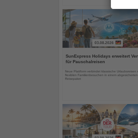
03.08.2026
Lesen
Sie
SunExpress Holidays erweitert Ver
die
für Pauschalreisen
Nachrichten
Neue Plattform verbindet klassische Urlaubsreisen 
flexiblen Familienbesuchen in einem abgesicherten
Reisepaket
03.08.2026