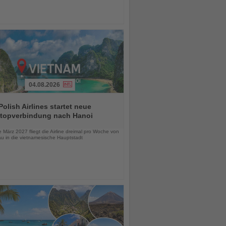
04.08.2026
olish Airlines startet neue
topverbindung nach Hanoi
chten
März 2027 fliegt die Airline dreimal pro Woche von
u in die vietnamesische Hauptstadt