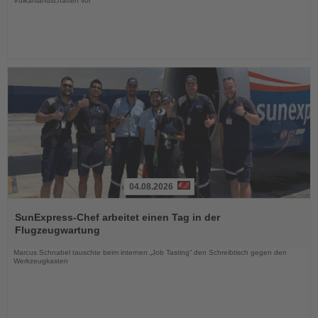
Vulkanlandschaften vor
04.08.2026
Lesen
Sie
SunExpress-Chef arbeitet einen Tag in der
die
Flugzeugwartung
Nachrichten
Marcus Schnabel tauschte beim internen „Job Tasting“ den Schreibtisch gegen den
Werkzeugkasten