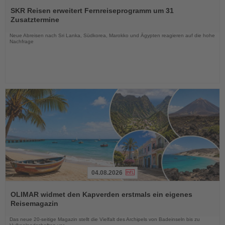
Lesen
Sie
SKR Reisen erweitert Fernreiseprogramm um 31
die
Zusatztermine
Nachrichten
Neue Abreisen nach Sri Lanka, Südkorea, Marokko und Ägypten reagieren auf die hohe
Nachfrage
04.08.2026
Lesen
Sie
OLIMAR widmet den Kapverden erstmals ein eigenes
die
Reisemagazin
Nachrichten
Das neue 20-seitige Magazin stellt die Vielfalt des Archipels von Badeinseln bis zu