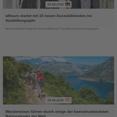
04.08.2026
Lesen
Sie
alltours startet mit 15 neuen Auszubildenden ins
die
Ausbildungsjahr
Nachrichten
Nachwuchskräfte beginnen ihre Ausbildung in Touristik und Büromanagement
05.08.2026
Lesen
Sie
Wanderreisen führen durch einige der beeindruckendsten
die
Nationalparks der Welt