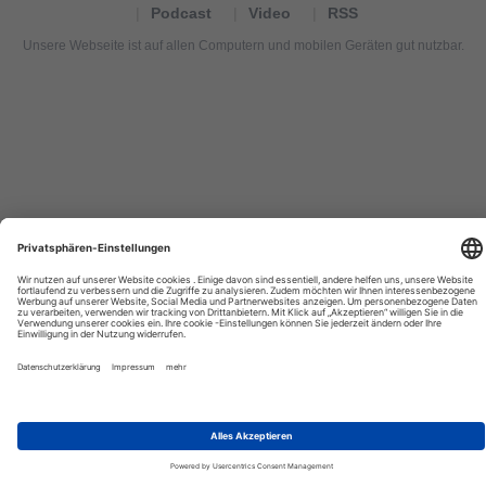
Podcast
Video
RSS
Unsere Webseite ist auf allen Computern und mobilen Geräten gut nutzbar.
Tourexpi,
turizm
haberleri,
Reisebüros,
tourism
news,
noticias
de
turismo,
Tourismus
Nachrichten,
новости
туризма,
travel
tourism
news,
international
tourism
news,
Urlaub,