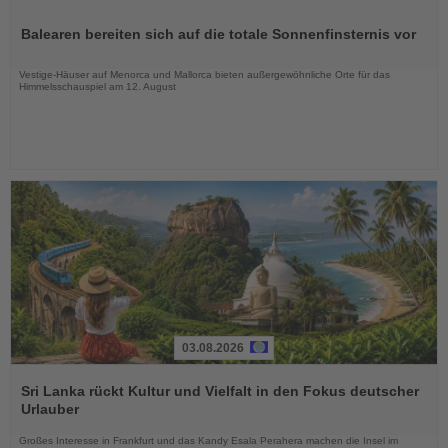
Lesen
Sie
Balearen bereiten sich auf die totale Sonnenfinsternis vor
die
Nachrichten
Vestige-Häuser auf Menorca und Mallorca bieten außergewöhnliche Orte für das
Himmelsschauspiel am 12. August
03.08.2026
Lesen
Sie
Sri Lanka rückt Kultur und Vielfalt in den Fokus deutscher
die
Urlauber
Nachrichten
Großes Interesse in Frankfurt und das Kandy Esala Perahera machen die Insel im