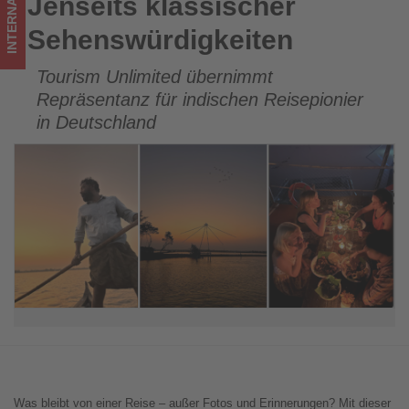
INTERNATIONAL
Jenseits klassischer
Jenseits klassischer Sehenswürdigkeiten
Sehenswürdigkeiten
Tourism Unlimited übernimmt
Repräsentanz für indischen Reisepionier
in Deutschland
Was bleibt von einer Reise – außer Fotos und Erinnerungen? Mit dieser