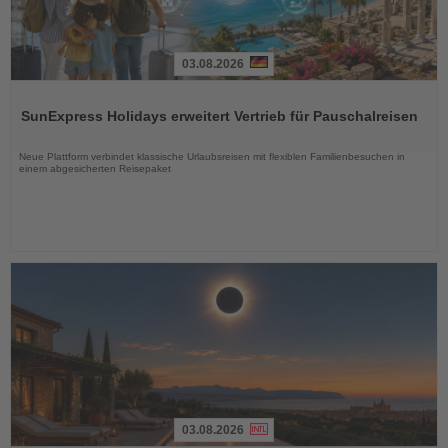
03.08.2026
Lesen
Sie
SunExpress Holidays erweitert Vertrieb für Pauschalreisen
die
Nachrichten
Neue Plattform verbindet klassische Urlaubsreisen mit flexiblen Familienbesuchen in
einem abgesicherten Reisepaket
03.08.2026