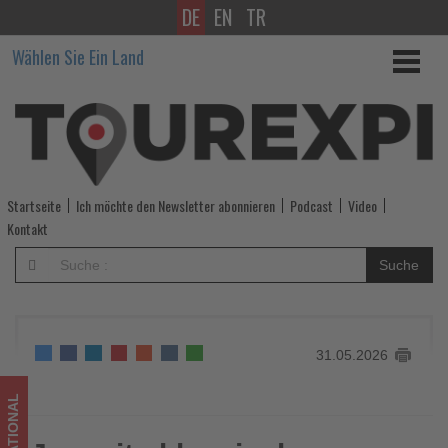
DE
EN
TR
Jenseits
Wählen Sie Ein Land
klassischer
Sehenswürdigkeiten
-
Wissen,
Startseite
Ich möchte den Newsletter abonnieren
Podcast
Video
was
Kontakt
im
Suche
Tourismus
los
31.05.2026
ist!