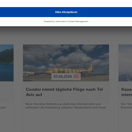
die
die
Winterangebot deutlich aus
Park 
Nachrichten
Nachri
a
Neue Hotels, innovative Konzepte und zusätzliche
Das neu
raktiv
Erlebnisse erweitern das Markenportfolio für die
Geschäf
Wintersaison 2026/27
03.08.2026
Lesen
Lesen
Sie
Sie
-
Condor nimmt tägliche Flüge nach Tel
Kasac
die
die
Aviv auf
inte
Nachrichten
Nachri
Neue Nonstop-Verbindung stärkt das Streckennetz und
Von Tenn
 und
verbessert die Anbindung zwischen Deutschland und Israel
Besuche