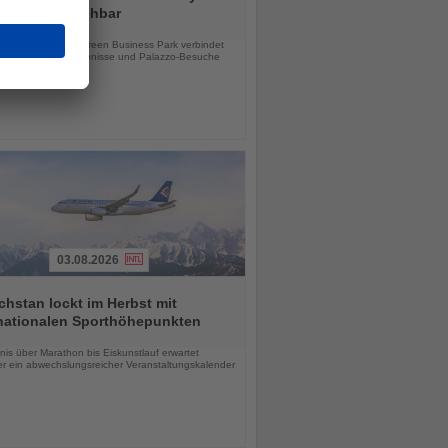
ab sofort buchbar
chten
e Hotel im Taylor Green Business Park verbindet
tsreisen, Stadterlebnisse und Palazzo-Besuche
03.08.2026
hstan lockt im Herbst mit
rnationalen Sporthöhepunkten
chten
is über Marathon bis Eiskunstlauf erwartet
r ein abwechslungsreicher Veranstaltungskalender