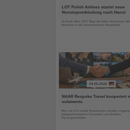
Lesen
Sie
LOT Polish Airlines startet neue
die
Nonstopverbindung nach Hanoi
Nachrichten
Ab Ende März 2027 fliegt die Airline dreimal pro W
Warschau in die vietnamesische Hauptstadt
04.08.2026
Lesen
Sie
NAAR Bespoke Travel kooperiert m
die
solamento
Nachrichten
Mehr als 470 mobile Reiseberater erhalten Zugang
maßgeschneiderten Fernreisen und flexiblen
Planungsmodellen