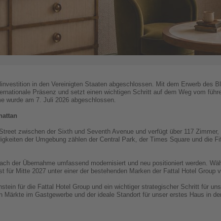
telinvestition in den Vereinigten Staaten abgeschlossen. Mit dem Erwerb des 
ternationale Präsenz und setzt einen wichtigen Schritt auf dem Weg vom führ
me wurde am 7. Juli 2026 abgeschlossen.
hattan
 Street zwischen der Sixth und Seventh Avenue und verfügt über 117 Zimmer,
gkeiten der Umgebung zählen der Central Park, der Times Square und die Fi
nach der Übernahme umfassend modernisiert und neu positioniert werden. Wäh
st für Mitte 2027 unter einer der bestehenden Marken der Fattal Hotel Group 
enstein für die Fattal Hotel Group und ein wichtiger strategischer Schritt für 
ten Märkte im Gastgewerbe und der ideale Standort für unser erstes Haus in de