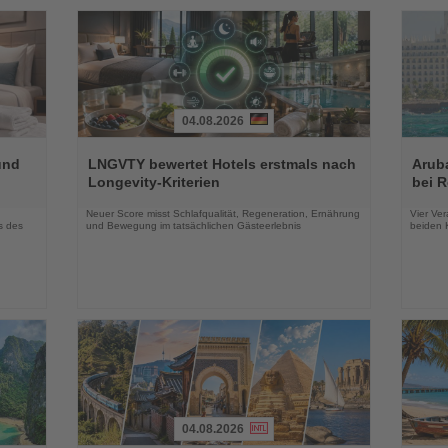
04.08.2026
Lesen
Lesen
Sie
Sie
und
LNGVTY bewertet Hotels erstmals nach
Arub
die
die
Longevity-Kriterien
bei 
Nachrichten
Nachri
Neuer Score misst Schlafqualität, Regeneration, Ernährung
Vier Ver
s des
und Bewegung im tatsächlichen Gästeerlebnis
beiden K
04.08.2026