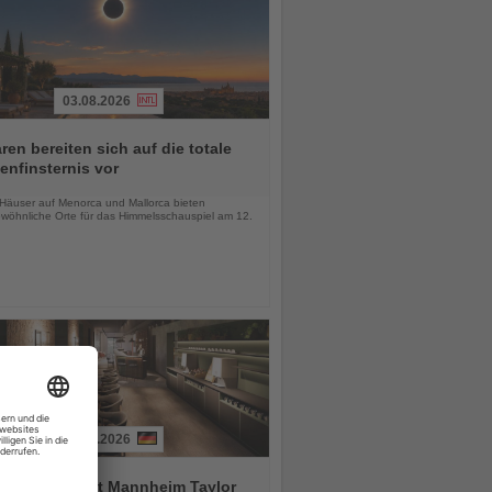
03.08.2026
ren bereiten sich auf die totale
nfinsternis vor
chten
-Häuser auf Menorca und Mallorca bieten
wöhnliche Orte für das Himmelsschauspiel am 12.
03.08.2026
tial by Dorint Mannheim Taylor