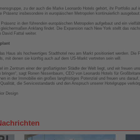
hmensgruppe, zu der auch die Marke Leonardo Hotels gehört, ihr Portfolio auf 
e Präsenz insbesondere in europäischen Metropolen kontinuierlich ausgebaut
 Präsenz in den führenden europäischen Metropolen aufgebaut und ein vielfälti
gleichermaßen Anklang findet. Die Expansion nach New York stellt das nächs
 David Fattal weiter.
plant
as Haus als hochwertiges Stadthotel neu am Markt positioniert werden. Die Fa
ds, mit denen sie künftig auch auf dem US-Markt vertreten sein will.
el im Zentrum einer der großartigsten Städte der Welt liegt, und wir freuen un
 bringen“, sagt Ronen Nissenbaum, CEO von Leonardo Hotels für Großbritanni
en in der Immobilie ein großes langfristiges Potenzial und freuen uns darauf, 
Qualität, die Servicestandards und den Anspruch unserer Hotelgruppe verkörp
ior Design
Nachrichten