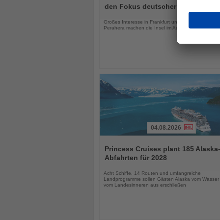
die
den Fokus deutscher Urlauber
Nachrichten
Großes Interesse in Frankfurt und das Kandy Esal
Perahera machen die Insel im August besonders att
04.08.2026
Lesen
Sie
Princess Cruises plant 185 Alaska
die
Abfahrten für 2028
Nachrichten
Acht Schiffe, 14 Routen und umfangreiche
Landprogramme sollen Gästen Alaska vom Wasser
vom Landesinneren aus erschließen