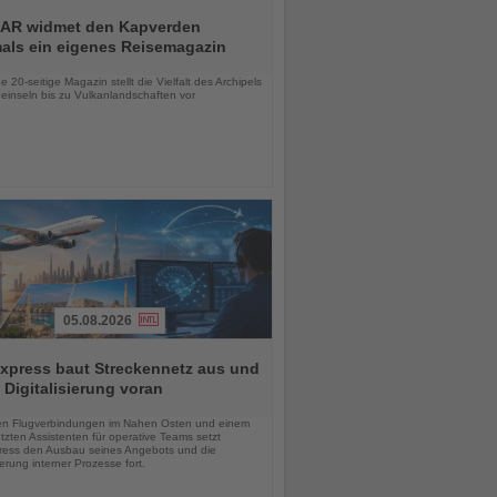
AR widmet den Kapverden
mals ein eigenes Reisemagazin
chten
 20-seitige Magazin stellt die Vielfalt des Archipels
einseln bis zu Vulkanlandschaften vor
05.08.2026
xpress baut Streckennetz aus und
t Digitalisierung voran
chten
en Flugverbindungen im Nahen Osten und einem
tzten Assistenten für operative Teams setzt
ess den Ausbau seines Angebots und die
sierung interner Prozesse fort.