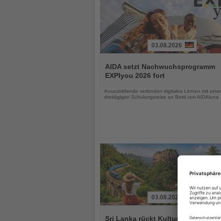
03.08.2026
Lesen
Sie
AIDA setzt Nachwuchsprogramm
die
EXPIyou 2026 fort
Nachrichten
Auszubildende verbinden digitales Lernen mit einer
dreitägigen Schulungsreise an Bord von AIDAluna
03.08.2026
Lesen
Sie
Sri Lanka rückt Kultur und Vielfalt 