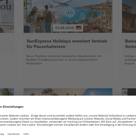
03.08.2026
Lesen
Lesen
Sie
Sie
SunExpress Holidays erweitert Vertrieb
Balea
die
die
für Pauschalreisen
Sonne
Nachrichten
Nachri
Neue Plattform verbindet klassische Urlaubsreisen mit
Vestige
flexiblen Familienbesuchen in einem abgesicherten
außerge
Reisepaket
August
03.08.2026
Lesen
Lesen
Sie
Sie
in
DERTOUR Hotels & Resorts bauen
Essen