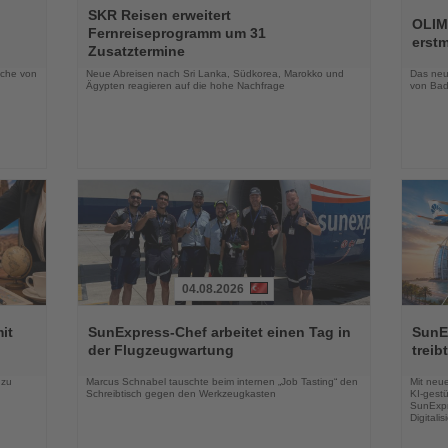
Lesen
Lesen
SKR Reisen erweitert
Sie
Sie
OLIM
Fernreiseprogramm um 31
die
die
erst
Zusatztermine
Nachrichten
Nachri
oche von
Neue Abreisen nach Sri Lanka, Südkorea, Marokko und
Das neue
Ägypten reagieren auf die hohe Nachfrage
von Bad
04.08.2026
Lesen
Lesen
Sie
Sie
it
SunExpress-Chef arbeitet einen Tag in
SunE
die
die
der Flugzeugwartung
treib
Nachrichten
Nachri
 zu
Marcus Schnabel tauschte beim internen „Job Tasting“ den
Mit neu
Schreibtisch gegen den Werkzeugkasten
KI-gestü
SunExpr
Digitali