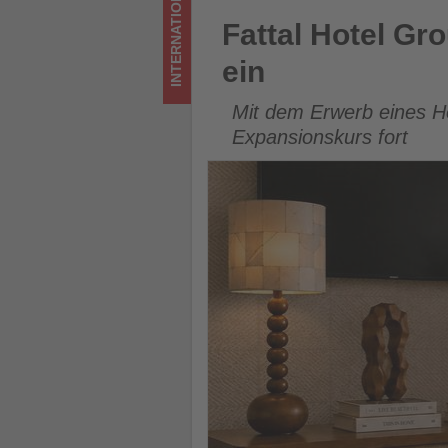
INTERNATIONAL
ein
Fattal Hotel Group steigt mit
Fattal Hotel Gro
-
ein
Wissen,
Mit dem Erwerb eines Ho
was
Expansionskurs fort
im
Tourismus
los
ist!