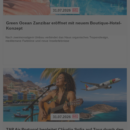
31.07.2026
Lesen
Sie
Green Ocean Zanzibar eröffnet mit neuem Boutique-Hotel-
die
Konzept
Nachrichten
Nach zweimonatigem Umbau verbindet das Haus organisches Tropendesign,
mediterrane Farbtöne und neue Inselerlebnisse
31.07.2026
Lesen
Sie
TAP Air Portugal begleitet Cláudia Sofia auf Tour durch den