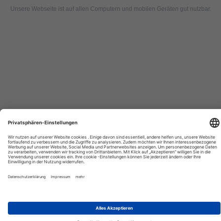
Unsere Webseite ist auf allen Computern und mobilen Geräten gut nutzbar.
Tourexpi,
turizm
haberleri,
Reisebüros,
tourism
news,
noticias
de
turismo,
Tourismus
Nachrichten,
новости
туризма,
travel
tourism
news,
international
tourism
news,
Urlaub,
urlaub