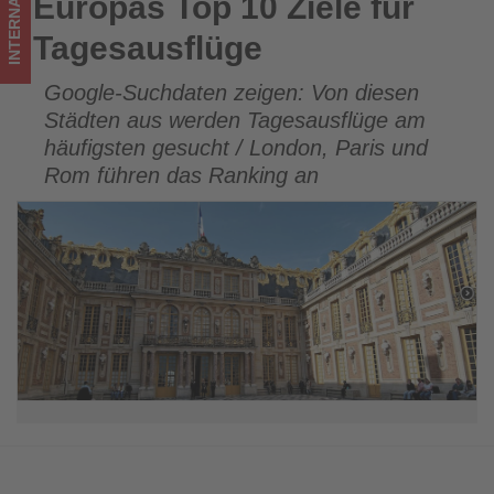
INTERNATIONAL
Europas Top 10 Ziele für
Europas Top 10 Ziele für Tagesausflüge
los
Tagesausflüge
ist!
Google-Suchdaten zeigen: Von diesen
Städten aus werden Tagesausflüge am
häufigsten gesucht / London, Paris und
Rom führen das Ranking an