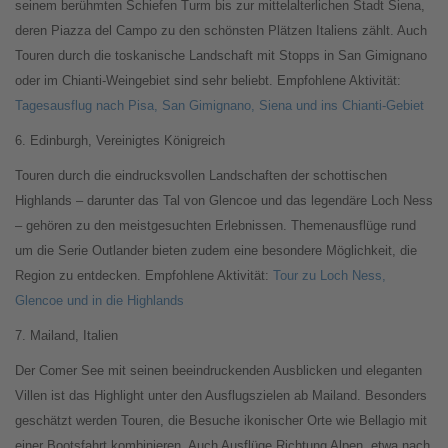
seinem berühmten Schiefen Turm bis zur mittelalterlichen Stadt Siena,
deren Piazza del Campo zu den schönsten Plätzen Italiens zählt. Auch
Touren durch die toskanische Landschaft mit Stopps in San Gimignano
oder im Chianti-Weingebiet sind sehr beliebt. Empfohlene Aktivität:
Tagesausflug nach Pisa, San Gimignano, Siena und ins Chianti-Gebiet
6. Edinburgh, Vereinigtes Königreich
Touren durch die eindrucksvollen Landschaften der schottischen
Highlands – darunter das Tal von Glencoe und das legendäre Loch Ness
– gehören zu den meistgesuchten Erlebnissen. Themenausflüge rund
um die Serie Outlander bieten zudem eine besondere Möglichkeit, die
Region zu entdecken. Empfohlene Aktivität:
Tour zu Loch Ness,
Glencoe und in die Highlands
7. Mailand, Italien
Der Comer See mit seinen beeindruckenden Ausblicken und eleganten
Villen ist das Highlight unter den Ausflugszielen ab Mailand. Besonders
geschätzt werden Touren, die Besuche ikonischer Orte wie Bellagio mit
einer Bootsfahrt kombinieren. Auch Ausflüge Richtung Alpen, etwa nach