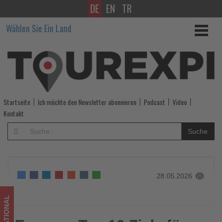
DE
EN
TR
Europas
Wählen Sie Ein Land
Top
10
Ziele
für
Startseite
Ich möchte den Newsletter abonnieren
Podcast
Video
Tagesausflüge
Kontakt
-
Suche
Wissen,
was
28.05.2026
im
Tourismus