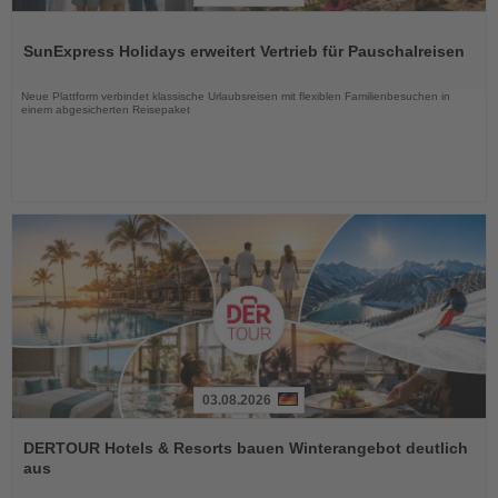
Lesen
Sie
SunExpress Holidays erweitert Vertrieb für Pauschalreisen
die
Nachrichten
Neue Plattform verbindet klassische Urlaubsreisen mit flexiblen Familienbesuchen in
einem abgesicherten Reisepaket
03.08.2026
Lesen
Sie
DERTOUR Hotels & Resorts bauen Winterangebot deutlich
die
aus
Nachrichten