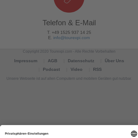
Telefon & E-Mail
T. +49 1525 937 14 25
E.
info@tourexpi.com
Copyright 2020 Tourexpi.com - Alle Rechte Vorbehalten
Impressum
AGB
Datenschutz
Über Uns
Podcast
Video
RSS
Unsere Webseite ist auf allen Computern und mobilen Geräten gut nutzbar.
Tourexpi,
turizm
haberleri,
Reisebüros,
tourism
news,
noticias
de
turismo,