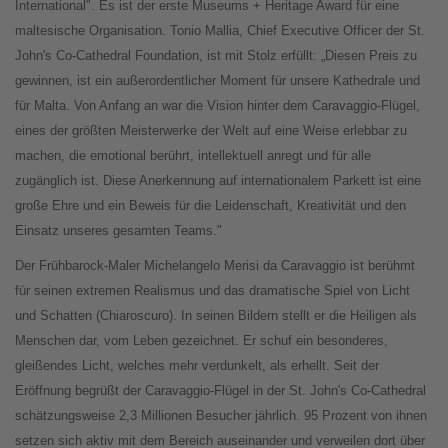
International". Es ist der erste Museums + Heritage Award für eine
maltesische Organisation. Tonio Mallia, Chief Executive Officer der St.
John's Co-Cathedral Foundation, ist mit Stolz erfüllt: „Diesen Preis zu
gewinnen, ist ein außerordentlicher Moment für unsere Kathedrale und
für Malta. Von Anfang an war die Vision hinter dem Caravaggio-Flügel,
eines der größten Meisterwerke der Welt auf eine Weise erlebbar zu
machen, die emotional berührt, intellektuell anregt und für alle
zugänglich ist. Diese Anerkennung auf internationalem Parkett ist eine
große Ehre und ein Beweis für die Leidenschaft, Kreativität und den
Einsatz unseres gesamten Teams."
Der Frühbarock-Maler Michelangelo Merisi da Caravaggio ist berühmt
für seinen extremen Realismus und das dramatische Spiel von Licht
und Schatten (Chiaroscuro). In seinen Bildern stellt er die Heiligen als
Menschen dar, vom Leben gezeichnet. Er schuf ein besonderes,
gleißendes Licht, welches mehr verdunkelt, als erhellt. Seit der
Eröffnung begrüßt der Caravaggio-Flügel in der St. John's Co-Cathedral
schätzungsweise 2,3 Millionen Besucher jährlich. 95 Prozent von ihnen
setzen sich aktiv mit dem Bereich auseinander und verweilen dort über