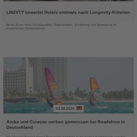
Lesen
Sie
LNGVTY bewertet Hotels erstmals nach Longevity-Kriterien
die
Nachrichten
Neuer Score misst Schlafqualität, Regeneration, Ernährung und Bewegung im
tatsächlichen Gästeerlebnis
04.08.2026
Lesen
Sie
Aruba und Curaçao werben gemeinsam bei Roadshow in
die
Deutschland
Nachrichten
Vier Veranstaltungen bieten Reiseprofis Einblicke in die beiden Karibikinseln und ihre