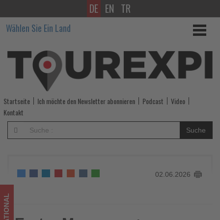
DE
EN
TR
Erster
Wählen Sie Ein Land
Museums
+
Heritage
Award
Startseite
Ich möchte den Newsletter abonnieren
Podcast
Video
für
Kontakt
Malta
Suche
-
Wissen,
02.06.2026
was
im