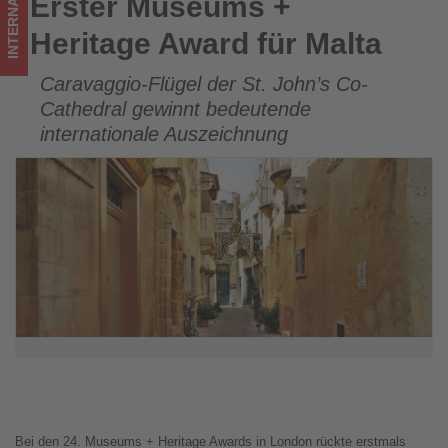
INTERNATIONAL
Erster Museums +
Erster Museums + Heritage Award für Malta
Tourismus
Heritage Award für Malta
los
Caravaggio-Flügel der St. John’s Co-
ist!
Cathedral gewinnt bedeutende
internationale Auszeichnung
Bei den 24. Museums + Heritage Awards in London rückte erstmals