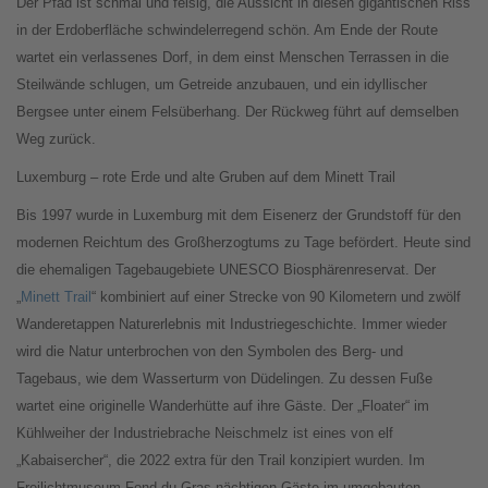
Der Pfad ist schmal und felsig, die Aussicht in diesen gigantischen Riss
in der Erdoberfläche schwindelerregend schön. Am Ende der Route
wartet ein verlassenes Dorf, in dem einst Menschen Terrassen in die
Steilwände schlugen, um Getreide anzubauen, und ein idyllischer
Bergsee unter einem Felsüberhang. Der Rückweg führt auf demselben
Weg zurück.
Luxemburg – rote Erde und alte Gruben auf dem Minett Trail
Bis 1997 wurde in Luxemburg mit dem Eisenerz der Grundstoff für den
modernen Reichtum des Großherzogtums zu Tage befördert. Heute sind
die ehemaligen Tagebaugebiete UNESCO Biosphärenreservat. Der
„
Minett Trail
“ kombiniert auf einer Strecke von 90 Kilometern und zwölf
Wanderetappen Naturerlebnis mit Industriegeschichte. Immer wieder
wird die Natur unterbrochen von den Symbolen des Berg- und
Tagebaus, wie dem Wasserturm von Düdelingen. Zu dessen Fuße
wartet eine originelle Wanderhütte auf ihre Gäste. Der „Floater“ im
Kühlweiher der Industriebrache Neischmelz ist eines von elf
„Kabaisercher“, die 2022 extra für den Trail konzipiert wurden. Im
Freilichtmuseum Fond-du-Gras nächtigen Gäste im umgebauten