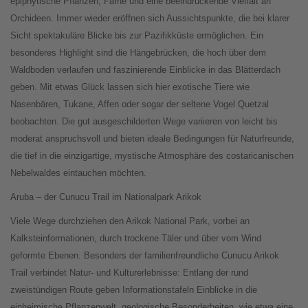
epiphytische Pflanzen, Farne und eine beeindruckende Vielfalt an
Orchideen. Immer wieder eröffnen sich Aussichtspunkte, die bei klarer
Sicht spektakuläre Blicke bis zur Pazifikküste ermöglichen. Ein
besonderes Highlight sind die Hängebrücken, die hoch über dem
Waldboden verlaufen und faszinierende Einblicke in das Blätterdach
geben. Mit etwas Glück lassen sich hier exotische Tiere wie
Nasenbären, Tukane, Affen oder sogar der seltene Vogel Quetzal
beobachten. Die gut ausgeschilderten Wege variieren von leicht bis
moderat anspruchsvoll und bieten ideale Bedingungen für Naturfreunde,
die tief in die einzigartige, mystische Atmosphäre des costaricanischen
Nebelwaldes eintauchen möchten.
Aruba – der Cunucu Trail im Nationalpark Arikok
Viele Wege durchziehen den Arikok National Park, vorbei an
Kalksteinformationen, durch trockene Täler und über vom Wind
geformte Ebenen. Besonders der familienfreundliche Cunucu Arikok
Trail verbindet Natur- und Kulturerlebnisse: Entlang der rund
zweistündigen Route geben Informationstafeln Einblicke in die
einheimische Pflanzenwelt, geologische Besonderheiten, wie etwa eine