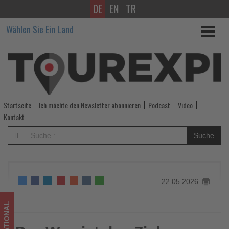
DE
EN
TR
Der
Wählen Sie Ein Land
Weg
ist
das
Ziel
Startseite
Ich möchte den Newsletter abonnieren
Podcast
Video
-
Kontakt
Wissen,
Suche
was
im
22.05.2026
Tourismus
los