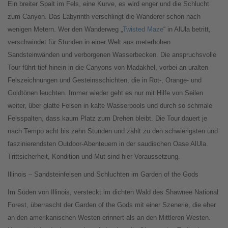
Ein breiter Spalt im Fels, eine Kurve, es wird enger und die Schlucht
zum Canyon. Das Labyrinth verschlingt die Wanderer schon nach
wenigen Metern. Wer den Wanderweg „
Twisted Maze
“ in AlUla betritt,
verschwindet für Stunden in einer Welt aus meterhohen
Sandsteinwänden und verborgenen Wasserbecken. Die anspruchsvolle
Tour führt tief hinein in die Canyons von Madakhel, vorbei an uralten
Felszeichnungen und Gesteinsschichten, die in Rot-, Orange- und
Goldtönen leuchten. Immer wieder geht es nur mit Hilfe von Seilen
weiter, über glatte Felsen in kalte Wasserpools und durch so schmale
Felsspalten, dass kaum Platz zum Drehen bleibt. Die Tour dauert je
nach Tempo acht bis zehn Stunden und zählt zu den schwierigsten und
faszinierendsten Outdoor-Abenteuern in der saudischen Oase AlUla.
Trittsicherheit, Kondition und Mut sind hier Voraussetzung.
Illinois – Sandsteinfelsen und Schluchten im Garden of the Gods
Im Süden von Illinois, versteckt im dichten Wald des Shawnee National
Forest, überrascht der Garden of the Gods mit einer Szenerie, die eher
an den amerikanischen Westen erinnert als an den Mittleren Westen.