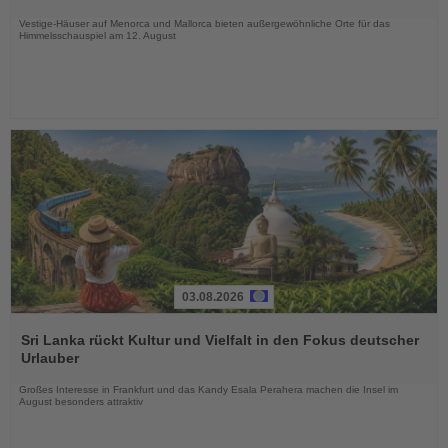
Nachrichten
Vestige-Häuser auf Menorca und Mallorca bieten außergewöhnliche Orte für das
Himmelsschauspiel am 12. August
03.08.2026
Lesen
Sie
Sri Lanka rückt Kultur und Vielfalt in den Fokus deutscher
die
Urlauber
Nachrichten
Großes Interesse in Frankfurt und das Kandy Esala Perahera machen die Insel im
August besonders attraktiv