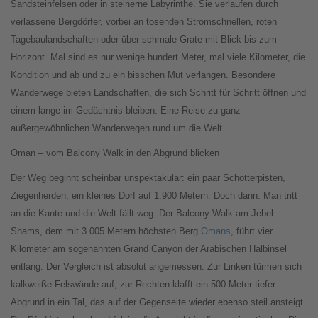
Sandsteinfelsen oder in steinerne Labyrinthe. Sie verlaufen durch
verlassene Bergdörfer, vorbei an tosenden Stromschnellen, roten
Tagebaulandschaften oder über schmale Grate mit Blick bis zum
Horizont. Mal sind es nur wenige hundert Meter, mal viele Kilometer, die
Kondition und ab und zu ein bisschen Mut verlangen. Besondere
Wanderwege bieten Landschaften, die sich Schritt für Schritt öffnen und
einem lange im Gedächtnis bleiben. Eine Reise zu ganz
außergewöhnlichen Wanderwegen rund um die Welt.
Oman – vom Balcony Walk in den Abgrund blicken
Der Weg beginnt scheinbar unspektakulär: ein paar Schotterpisten,
Ziegenherden, ein kleines Dorf auf 1.900 Metern. Doch dann. Man tritt
an die Kante und die Welt fällt weg. Der Balcony Walk am Jebel
Shams, dem mit 3.005 Metern höchsten Berg
Omans
, führt vier
Kilometer am sogenannten Grand Canyon der Arabischen Halbinsel
entlang. Der Vergleich ist absolut angemessen. Zur Linken türmen sich
kalkweiße Felswände auf, zur Rechten klafft ein 500 Meter tiefer
Abgrund in ein Tal, das auf der Gegenseite wieder ebenso steil ansteigt.