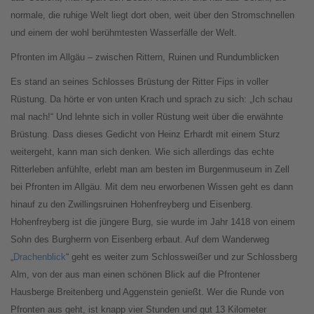
normale, die ruhige Welt liegt dort oben, weit über den Stromschnellen
und einem der wohl berühmtesten Wasserfälle der Welt.
Pfronten im Allgäu – zwischen Rittern, Ruinen und Rundumblicken
Es stand an seines Schlosses Brüstung der Ritter Fips in voller
Rüstung. Da hörte er von unten Krach und sprach zu sich: „Ich schau
mal nach!“ Und lehnte sich in voller Rüstung weit über die erwähnte
Brüstung. Dass dieses Gedicht von Heinz Erhardt mit einem Sturz
weitergeht, kann man sich denken. Wie sich allerdings das echte
Ritterleben anfühlte, erlebt man am besten im Burgenmuseum in Zell
bei Pfronten im Allgäu. Mit dem neu erworbenen Wissen geht es dann
hinauf zu den Zwillingsruinen Hohenfreyberg und Eisenberg.
Hohenfreyberg ist die jüngere Burg, sie wurde im Jahr 1418 von einem
Sohn des Burgherrn von Eisenberg erbaut. Auf dem Wanderweg
„
Drachenblick
“ geht es weiter zum Schlossweißer und zur Schlossberg
Alm, von der aus man einen schönen Blick auf die Pfrontener
Hausberge Breitenberg und Aggenstein genießt. Wer die Runde von
Pfronten aus geht, ist knapp vier Stunden und gut 13 Kilometer