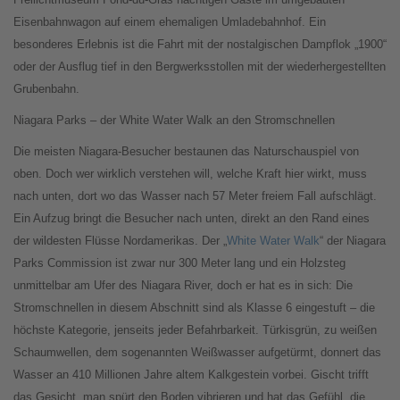
Eisenbahnwagon auf einem ehemaligen Umladebahnhof. Ein
besonderes Erlebnis ist die Fahrt mit der nostalgischen Dampflok „1900“
oder der Ausflug tief in den Bergwerksstollen mit der wiederhergestellten
Grubenbahn.
Niagara Parks – der White Water Walk an den Stromschnellen
Die meisten Niagara-Besucher bestaunen das Naturschauspiel von
oben. Doch wer wirklich verstehen will, welche Kraft hier wirkt, muss
nach unten, dort wo das Wasser nach 57 Meter freiem Fall aufschlägt.
Ein Aufzug bringt die Besucher nach unten, direkt an den Rand eines
der wildesten Flüsse Nordamerikas. Der „
White Water Walk
“ der Niagara
Parks Commission ist zwar nur 300 Meter lang und ein Holzsteg
unmittelbar am Ufer des Niagara River, doch er hat es in sich: Die
Stromschnellen in diesem Abschnitt sind als Klasse 6 eingestuft – die
höchste Kategorie, jenseits jeder Befahrbarkeit. Türkisgrün, zu weißen
Schaumwellen, dem sogenannten Weißwasser aufgetürmt, donnert das
Wasser an 410 Millionen Jahre altem Kalkgestein vorbei. Gischt trifft
das Gesicht, man spürt den Boden vibrieren und hat das Gefühl, die