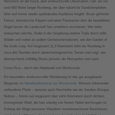
Herzstück ist der kurze, aber eindrucksvolle Observation Trail: ein nur
rund 800 Meter langer Rundweg, der über natürliche Sandsteinplatten
führt und immer wieder spektakuläre Ausblicke freigibt. Bizarr geformte
Felsen, dramatische Klippen und weite Panoramen über die bewaldeten
Hügel lassen die Landschaft fast unwirklich erscheinen. Wer tiefer
eintauchen möchte, findet in der Umgebung weitere Trails durch stille
Wälder und vorbei an uralten Gesteinsformationen, wie den Garden of
the Gods Loop. Auf insgesamt 11,3 Kilometern führt der Rundweg in
circa drei Stunden durch abwechslungsreiches Terrain und zeigt, wie
überraschend vielfältig Illinois jenseits der Metropolen sein kann.
Costa Rica – durch den Nebelwald von Monteverde
Ein besonders eindrucksvoller Wanderweg ist das gut ausgebaute
Wegenetz im
Nebelwaldreservat von Monteverde
. Mehrere miteinander
verbundene Pfade – darunter auch Abschnitte wie der Sendero Bosque
Nuboso – führen auf insgesamt über zehn Kilometern durch dichten,
immergrünen Wald, der fast ständig von feinem Nebel durchzogen ist.
Entlang der Wege passieren Wanderer moosbewachsene Baumriesen,