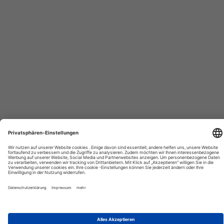
Tourexpi,
turizm
haberleri,
Reisebüros,
tourism
news,
noticias
de
turismo,
Tourismus
Nachrichten,
новости
туризма,
travel
tourism
news,
international
tourism
news,
Urlaub,
urlaub
in