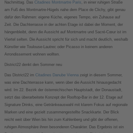
Nachmittag. Das
Citadines Montmartre Paris
, in einer ruhigen Straße
am Fuß des Montmartre-Hügels nahe dem Place de Clichy, gibt genau
dafür den Rahmen: eigene Küche, eigenes Tempo, ein Zuhause auf
Zeit. Die Dachterrasse in der achten Etage ist dabei der Moment, der
hängenbleibt, denn die Aussicht auf Montmartre und Sacré-Cœur ist im
Viertel selten. Die Aussicht spricht für sich und macht deutlich, weshalb
Künstler wie Toulouse-Lautrec oder Picasso in keinem anderen
Arrondissement wohnen wollten.
District22 denkt den Sommer neu
Das District22 im
Citadines Danube Vienna
zeigt in diesem Sommer,
was eine Dachterrasse kann, wenn über die Aussicht hinausgedacht
wird. Im 22. Bezirk der österreichischen Hauptstadt, der Donaustadt,
setzt das überarbeitete Konzept der Rooftop-Bar in der 12. Etage auf
Signature Drinks, eine Getränkeauswahl mit klarem Fokus auf regionale
Marken und eine gezielt zusammengestellte Snackkarte. Der Blick
reicht weit über Wien bis hin zum Kahlenberg und gibt der offenen,
ruhigen Atmosphäre ihren besonderen Charakter. Das Ergebnis ist ein