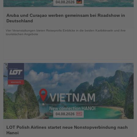
04.08.2026
Lesen
Sie
Aruba und Curaçao werben gemeinsam bei Roadshow in
die
Deutschland
Nachrichten
Vier Veranstaltungen bieten Reiseprofis Einblicke in die beiden Karibikinseln und ihre
touristischen Angebote
04.08.2026
Lesen
Sie
LOT Polish Airlines startet neue Nonstopverbindung nach
die
Hanoi
Nachrichten