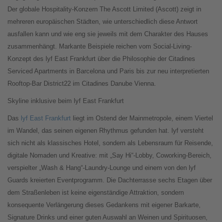
Der globale Hospitality-Konzern The Ascott Limited (Ascott) zeigt in
mehreren europäischen Städten, wie unterschiedlich diese Antwort
ausfallen kann und wie eng sie jeweils mit dem Charakter des Hauses
zusammenhängt. Markante Beispiele reichen vom Social-Living-
Konzept des lyf East Frankfurt über die Philosophie der Citadines
Serviced Apartments in Barcelona und Paris bis zur neu interpretierten
Rooftop-Bar District22 im Citadines Danube Vienna.
Skyline inklusive beim lyf East Frankfurt
Das
lyf East Frankfurt
liegt im Ostend der Mainmetropole, einem Viertel
im Wandel, das seinen eigenen Rhythmus gefunden hat. lyf versteht
sich nicht als klassisches Hotel, sondern als Lebensraum für Reisende,
digitale Nomaden und Kreative: mit „Say Hi“-Lobby, Coworking-Bereich,
verspielter „Wash & Hang“-Laundry-Lounge und einem von den lyf
Guards kreierten Eventprogramm. Die Dachterrasse sechs Etagen über
dem Straßenleben ist keine eigenständige Attraktion, sondern
konsequente Verlängerung dieses Gedankens mit eigener Barkarte,
Signature Drinks und einer guten Auswahl an Weinen und Spirituosen,