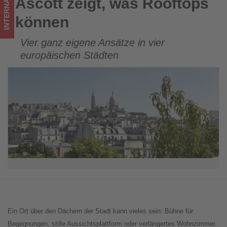
INTERNATIONAL
Ascott zeigt, was Rooftops
Ascott zeigt, was Rooftops können
ist!
können
Vier ganz eigene Ansätze in vier
europäischen Städten
Ein Ort über den Dächern der Stadt kann vieles sein: Bühne für
Begegnungen, stille Aussichtsplattform oder verlängertes Wohnzimmer.