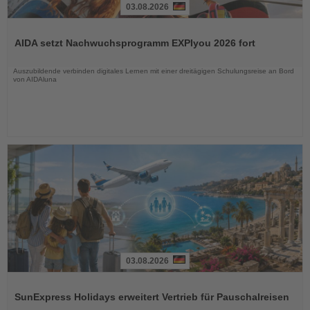
03.08.2026
Lesen
Sie
AIDA setzt Nachwuchsprogramm EXPIyou 2026 fort
die
Nachrichten
Auszubildende verbinden digitales Lernen mit einer dreitägigen Schulungsreise an Bord
von AIDAluna
03.08.2026
Lesen
Sie
SunExpress Holidays erweitert Vertrieb für Pauschalreisen
die