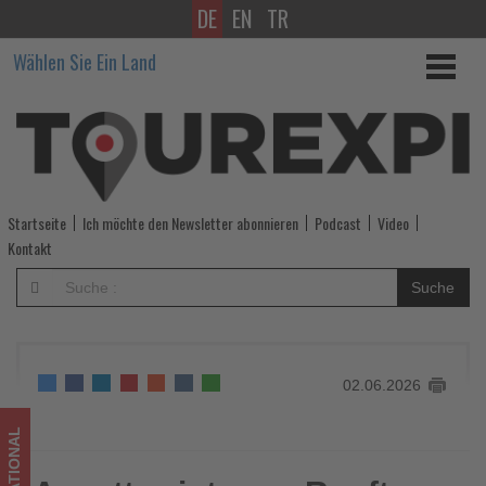
DE
EN
TR
Ascott
Wählen Sie Ein Land
zeigt,
was
Rooftops
können
Startseite
Ich möchte den Newsletter abonnieren
Podcast
Video
-
Kontakt
Wissen,
Suche
was
im
02.06.2026
Tourismus
los