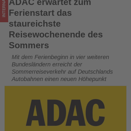
INTERNATIONAL
ADAC erwartet zum
ADAC erwartet zum Ferienstart das staureichste
was
Reisewochenende des Sommers
Ferienstart das
im
staureichste
Tourismus
Reisewochenende des
los
Sommers
ist!
Mit dem Ferienbeginn in vier weiteren
Bundesländern erreicht der
Sommerreiseverkehr auf Deutschlands
Autobahnen einen neuen Höhepunkt