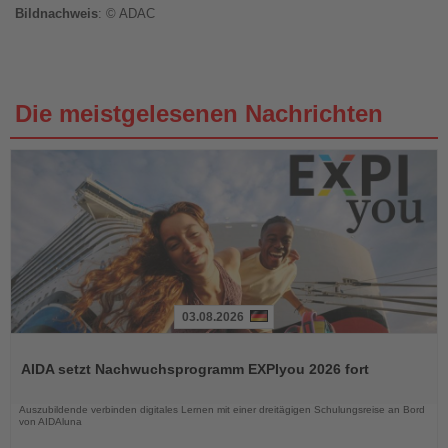
Bildnachweis
: © ADAC
Die meistgelesenen Nachrichten
03.08.2026
Lesen
Sie
AIDA setzt Nachwuchsprogramm EXPIyou 2026 fort
die
Nachrichten
Auszubildende verbinden digitales Lernen mit einer dreitägigen Schulungsreise an Bord
von AIDAluna