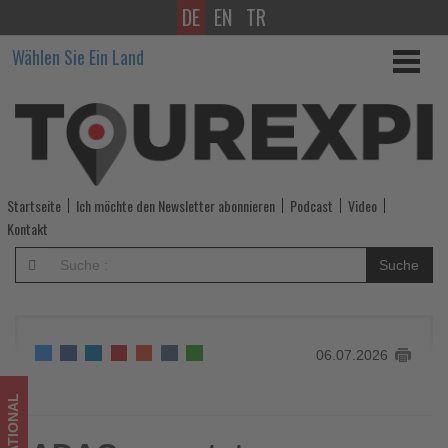
DE
EN
TR
ADAC
Wählen Sie Ein Land
erwartet
zum
Ferienstart
das
Startseite
Ich möchte den Newsletter abonnieren
Podcast
Video
staureichste
Kontakt
Reisewochenende
Suche
des
Sommers
06.07.2026
-
Wissen,