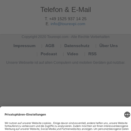
Telefon & E-Mail
T. +49 1525 937 14 25
E.
info@tourexpi.com
Copyright 2020 Tourexpi.com - Alle Rechte Vorbehalten
Impressum
AGB
Datenschutz
Über Uns
Podcast
Video
RSS
Unsere Webseite ist auf allen Computern und mobilen Geräten gut nutzbar.
Tourexpi,
turizm
haberleri,
Reisebüros,
tourism
news,
noticias
de
turismo,
Tourismus
Nachrichten,