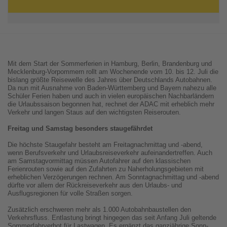
Mit dem Start der Sommerferien in Hamburg, Berlin, Brandenburg und
Mecklenburg-Vorpommern rollt am Wochenende vom 10. bis 12. Juli die
bislang größte Reisewelle des Jahres über Deutschlands Autobahnen.
Da nun mit Ausnahme von Baden-Württemberg und Bayern nahezu alle
Schüler Ferien haben und auch in vielen europäischen Nachbarländern
die Urlaubssaison begonnen hat, rechnet der ADAC mit erheblich mehr
Verkehr und langen Staus auf den wichtigsten Reiserouten.
Freitag und Samstag besonders staugefährdet
Die höchste Staugefahr besteht am Freitagnachmittag und -abend,
wenn Berufsverkehr und Urlaubsreiseverkehr aufeinandertreffen. Auch
am Samstagvormittag müssen Autofahrer auf den klassischen
Ferienrouten sowie auf den Zufahrten zu Naherholungsgebieten mit
erheblichen Verzögerungen rechnen. Am Sonntagnachmittag und -abend
dürfte vor allem der Rückreiseverkehr aus den Urlaubs- und
Ausflugsregionen für volle Straßen sorgen.
Zusätzlich erschweren mehr als 1.000 Autobahnbaustellen den
Verkehrsfluss. Entlastung bringt hingegen das seit Anfang Juli geltende
Sommerfahrverbot für Lastwagen. Es ergänzt das ganzjährige Sonn-