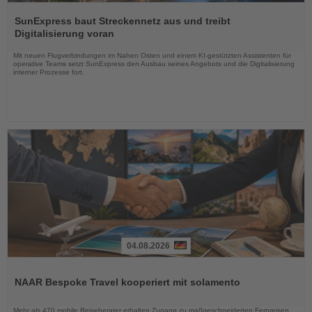
Lesen
Sie
SunExpress baut Streckennetz aus und treibt
die
Digitalisierung voran
Nachrichten
Mit neuen Flugverbindungen im Nahen Osten und einem KI-gestützten Assistenten für
operative Teams setzt SunExpress den Ausbau seines Angebots und die Digitalisierung
interner Prozesse fort.
04.08.2026
Lesen
Sie
NAAR Bespoke Travel kooperiert mit solamento
die
Nachrichten
Mehr als 470 mobile Reiseberater erhalten Zugang zu maßgeschneiderten Fernreisen