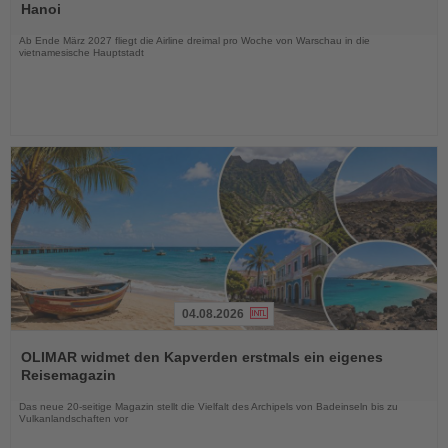
die
Hanoi
Nachrichten
Ab Ende März 2027 fliegt die Airline dreimal pro Woche von Warschau in die
vietnamesische Hauptstadt
04.08.2026
Lesen
Sie
OLIMAR widmet den Kapverden erstmals ein eigenes
die
Reisemagazin
Nachrichten
Das neue 20-seitige Magazin stellt die Vielfalt des Archipels von Badeinseln bis zu
Vulkanlandschaften vor