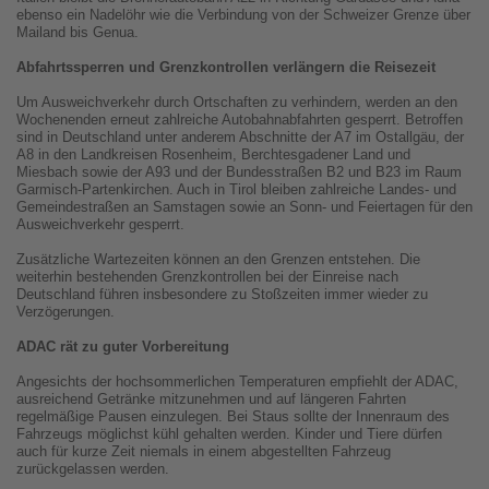
ebenso ein Nadelöhr wie die Verbindung von der Schweizer Grenze über
Mailand bis Genua.
Abfahrtssperren und Grenzkontrollen verlängern die Reisezeit
Um Ausweichverkehr durch Ortschaften zu verhindern, werden an den
Wochenenden erneut zahlreiche Autobahnabfahrten gesperrt. Betroffen
sind in Deutschland unter anderem Abschnitte der A7 im Ostallgäu, der
A8 in den Landkreisen Rosenheim, Berchtesgadener Land und
Miesbach sowie der A93 und der Bundesstraßen B2 und B23 im Raum
Garmisch-Partenkirchen. Auch in Tirol bleiben zahlreiche Landes- und
Gemeindestraßen an Samstagen sowie an Sonn- und Feiertagen für den
Ausweichverkehr gesperrt.
Zusätzliche Wartezeiten können an den Grenzen entstehen. Die
weiterhin bestehenden Grenzkontrollen bei der Einreise nach
Deutschland führen insbesondere zu Stoßzeiten immer wieder zu
Verzögerungen.
ADAC rät zu guter Vorbereitung
Angesichts der hochsommerlichen Temperaturen empfiehlt der ADAC,
ausreichend Getränke mitzunehmen und auf längeren Fahrten
regelmäßige Pausen einzulegen. Bei Staus sollte der Innenraum des
Fahrzeugs möglichst kühl gehalten werden. Kinder und Tiere dürfen
auch für kurze Zeit niemals in einem abgestellten Fahrzeug
zurückgelassen werden.