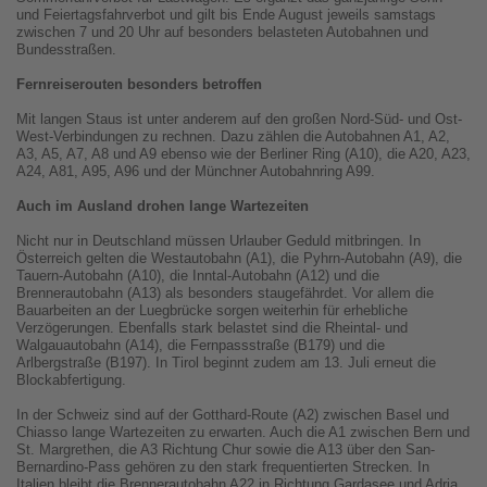
und Feiertagsfahrverbot und gilt bis Ende August jeweils samstags
zwischen 7 und 20 Uhr auf besonders belasteten Autobahnen und
Bundesstraßen.
Fernreiserouten besonders betroffen
Mit langen Staus ist unter anderem auf den großen Nord-Süd- und Ost-
West-Verbindungen zu rechnen. Dazu zählen die Autobahnen A1, A2,
A3, A5, A7, A8 und A9 ebenso wie der Berliner Ring (A10), die A20, A23,
A24, A81, A95, A96 und der Münchner Autobahnring A99.
Auch im Ausland drohen lange Wartezeiten
Nicht nur in Deutschland müssen Urlauber Geduld mitbringen. In
Österreich gelten die Westautobahn (A1), die Pyhrn-Autobahn (A9), die
Tauern-Autobahn (A10), die Inntal-Autobahn (A12) und die
Brennerautobahn (A13) als besonders staugefährdet. Vor allem die
Bauarbeiten an der Luegbrücke sorgen weiterhin für erhebliche
Verzögerungen. Ebenfalls stark belastet sind die Rheintal- und
Walgauautobahn (A14), die Fernpassstraße (B179) und die
Arlbergstraße (B197). In Tirol beginnt zudem am 13. Juli erneut die
Blockabfertigung.
In der Schweiz sind auf der Gotthard-Route (A2) zwischen Basel und
Chiasso lange Wartezeiten zu erwarten. Auch die A1 zwischen Bern und
St. Margrethen, die A3 Richtung Chur sowie die A13 über den San-
Bernardino-Pass gehören zu den stark frequentierten Strecken. In
Italien bleibt die Brennerautobahn A22 in Richtung Gardasee und Adria