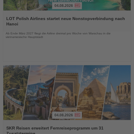
04.08.2026
Lesen
Sie
LOT Polish Airlines startet neue Nonstopverbindung nach
die
Hanoi
Nachrichten
Ab Ende März 2027 fliegt die Airline dreimal pro Woche von Warschau in die
vietnamesische Hauptstadt
04.08.2026
Lesen
Sie
SKR Reisen erweitert Fernreiseprogramm um 31
die
Zusatztermine