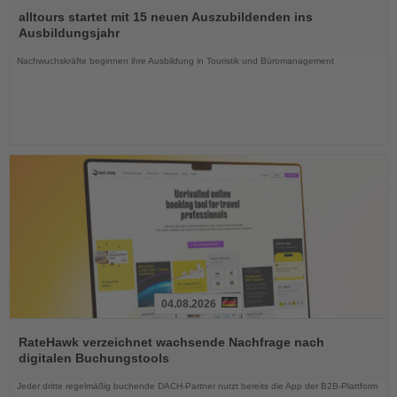
Sie
alltours startet mit 15 neuen Auszubildenden ins
die
Ausbildungsjahr
Nachrichten
Nachwuchskräfte beginnen ihre Ausbildung in Touristik und Büromanagement
04.08.2026
Lesen
Sie
RateHawk verzeichnet wachsende Nachfrage nach
die
digitalen Buchungstools
Nachrichten
Jeder dritte regelmäßig buchende DACH-Partner nutzt bereits die App der B2B-Plattform