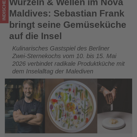
INDISCHER OZEAN
Wurzeln & Wellen im Nova
Wurzeln & Wellen im Nova Maldives: Sebastian Frank bringt
auf
seine Gemüseküche auf die Insel
Maldives: Sebastian Frank
die
bringt seine Gemüseküche
Insel
auf die Insel
-
Kulinarisches Gastspiel des Berliner
Wissen,
Zwei-Sternekochs vom 10. bis 15. Mai
was
2026 verbindet radikale Produktküche mit
dem Inselalltag der Malediven
im
Tourismus
los
ist!