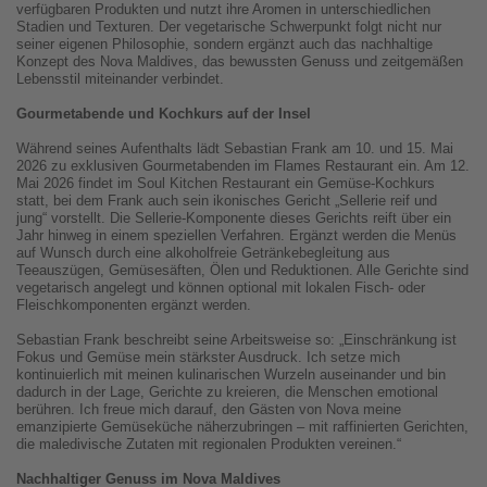
verfügbaren Produkten und nutzt ihre Aromen in unterschiedlichen
Stadien und Texturen. Der vegetarische Schwerpunkt folgt nicht nur
seiner eigenen Philosophie, sondern ergänzt auch das nachhaltige
Konzept des Nova Maldives, das bewussten Genuss und zeitgemäßen
Lebensstil miteinander verbindet.
Gourmetabende und Kochkurs auf der Insel
Während seines Aufenthalts lädt Sebastian Frank am 10. und 15. Mai
2026 zu exklusiven Gourmetabenden im Flames Restaurant ein. Am 12.
Mai 2026 findet im Soul Kitchen Restaurant ein Gemüse-Kochkurs
statt, bei dem Frank auch sein ikonisches Gericht „Sellerie reif und
jung“ vorstellt. Die Sellerie-Komponente dieses Gerichts reift über ein
Jahr hinweg in einem speziellen Verfahren. Ergänzt werden die Menüs
auf Wunsch durch eine alkoholfreie Getränkebegleitung aus
Teeauszügen, Gemüsesäften, Ölen und Reduktionen. Alle Gerichte sind
vegetarisch angelegt und können optional mit lokalen Fisch- oder
Fleischkomponenten ergänzt werden.
Sebastian Frank beschreibt seine Arbeitsweise so: „Einschränkung ist
Fokus und Gemüse mein stärkster Ausdruck. Ich setze mich
kontinuierlich mit meinen kulinarischen Wurzeln auseinander und bin
dadurch in der Lage, Gerichte zu kreieren, die Menschen emotional
berühren. Ich freue mich darauf, den Gästen von Nova meine
emanzipierte Gemüseküche näherzubringen – mit raffinierten Gerichten,
die maledivische Zutaten mit regionalen Produkten vereinen.“
Nachhaltiger Genuss im Nova Maldives