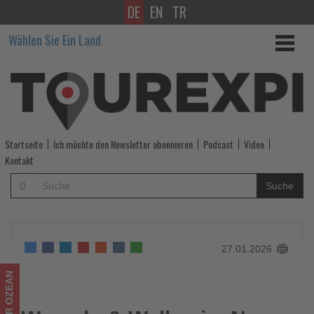
DE
EN
TR
Wurzeln
Wählen Sie Ein Land
&
Wellen
im
Nova
Startseite
Ich möchte den Newsletter abonnieren
Podcast
Video
Maldives:
Kontakt
Sebastian
Suche
Frank
bringt
27.01.2026
seine
Gemüseküche