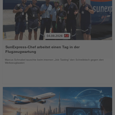
04.08.2026
Lesen
Sie
SunExpress-Chef arbeitet einen Tag in der
die
Flugzeugwartung
Nachrichten
Marcus Schnabel tauschte beim internen „Job Tasting“ den Schreibtisch gegen den
Werkzeugkasten