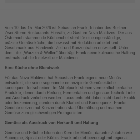
Vom 10. bis 15. Mai 2026 ist Sebastian Frank, Inhaber des Berliner
Zwei-Sterne-Restaurants Horváth, zu Gast im Nova Maldives. Der aus
Österreich stammende Küchenchef steht für eine eigenständige,
präzise Gemüseküche, die bewusst mit Reduktion arbeitet und
Geschmack aus Handwerk, Zeit und Konzentration entwickelt. Unter
dem Titel „Wurzeln & Wellen“ überträgt Frank seine kulinarische Haltung
erstmals auf die Inselwelt der Malediven.
Eine Küche ohne Blendwerk
Für das Nova Maldives hat Sebastian Frank eigens neue Menüs
entwickelt, die seine sogenannte emanzipierte Gemüseküche
konsequent fortschreiben. Im Mittelpunkt stehen vermeintlich einfache
Produkte, denen durch Reifung, Fermentation und genaue Technik Tiefe
und Ausdruck verliehen werden. Luxus entsteht dabei nicht durch Exotik
oder Inszenierung, sondern durch Klarheit und Konsequenz. Franks
Gerichte setzen auf Konzentration statt Überhöhung und machen
Gemüse zum gleichwertigen Protagonisten.
Gemüse als Ausdruck von Herkunft und Haltung
Gemüse und Früchte bilden den Kern der Menüs, darunter Zutaten wie
Aubergine, Spinat oder Kürbis. Frank arbeitet bevorzugt mit regional